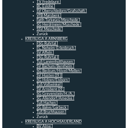
TV Fredeburg I
BC Eslohe I
SV Oberschledorn/Grafschaft I
VfB Marsberg I
Fatih Türkgücü Meschede I
SG Herdringen/Müschede I
SSV Meschede I
Zurück
KREISLIGA A ARNSBERG
FSG Ruhrtal I
FC Neheim-Erlenbruch I
SV Affeln I
FSG Ruhrtal II
TuS Langenholthausen I
SV Bachum/Bergheim I
SG Beckum/Hövel/Mellen I
SV Hüsten 09 II
SG Holzen/Eisborn I
TuS Voßwinkel I
SV Arnsberg 09 I
SG Grevenstein/H./A. I
SG Allendorf/Amecke I
TuS Hachen I
SG Balve/Garbeck I
TuS Bruchhausen I
Zurück
KREISLIGA A HOCHSAUERLAND
BV Alme I