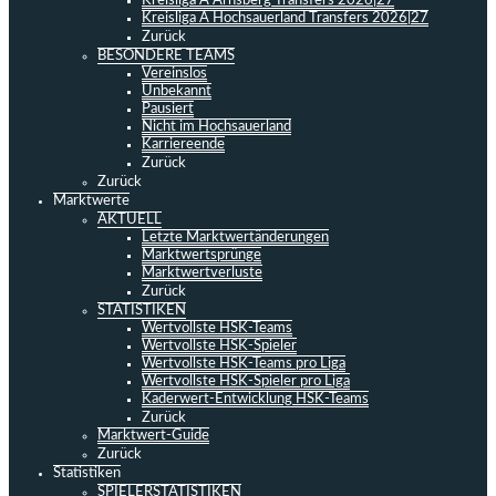
Kreisliga A Arnsberg Transfers 2026|27
Kreisliga A Hochsauerland Transfers 2026|27
Zurück
BESONDERE TEAMS
Vereinslos
Unbekannt
Pausiert
Nicht im Hochsauerland
Karriereende
Zurück
Zurück
Marktwerte
AKTUELL
Letzte Marktwertänderungen
Marktwertsprünge
Marktwertverluste
Zurück
STATISTIKEN
Wertvollste HSK-Teams
Wertvollste HSK-Spieler
Wertvollste HSK-Teams pro Liga
Wertvollste HSK-Spieler pro Liga
Kaderwert-Entwicklung HSK-Teams
Zurück
Marktwert-Guide
Zurück
Statistiken
SPIELERSTATISTIKEN