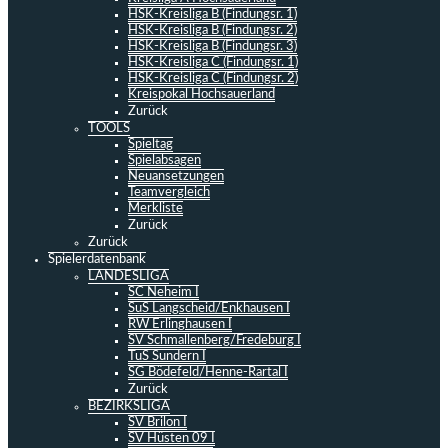
HSK-Kreisliga B (Findungsr. 1)
HSK-Kreisliga B (Findungsr. 2)
HSK-Kreisliga B (Findungsr. 3)
HSK-Kreisliga C (Findungsr. 1)
HSK-Kreisliga C (Findungsr. 2)
Kreispokal Hochsauerland
Zurück
TOOLS
Spieltag
Spielabsagen
Neuansetzungen
Teamvergleich
Merkliste
Zurück
Zurück
Spielerdatenbank
LANDESLIGA
SC Neheim I
SuS Langscheid/Enkhausen I
RW Erlinghausen I
SV Schmallenberg/Fredeburg I
TuS Sundern I
SG Bödefeld/Henne-Rartal I
Zurück
BEZIRKSLIGA
SV Brilon I
SV Hüsten 09 I