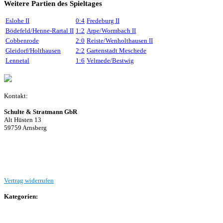
Weitere Partien des Spieltages
Eslohe II
0:4
Fredeburg II
Bödefeld/Henne-Rartal II
1:2
Arpe/Wormbach II
Cobbenrode
2:0
Reiste/Wenholthausen II
Gleidorf/Holthausen
2:2
Gartenstadt Meschede
Lennetal
1:6
Velmede/Bestwig
Kontakt:
Schulte & Stratmann GbR
Alt Hüsten 13
59759 Arnsberg
Beitrag einreichen
Vertrag widerrufen
Kategorien:
Allgemein
Landesliga 2