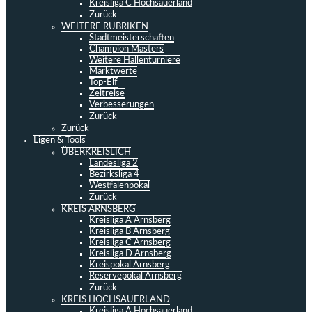
Kreisliga C Hochsauerland
Zurück
WEITERE RUBRIKEN
Stadtmeisterschaften
Champion Masters
Weitere Hallenturniere
Marktwerte
Top-Elf
Zeitreise
Verbesserungen
Zurück
Zurück
Ligen & Tools
ÜBERKREISLICH
Landesliga 2
Bezirksliga 4
Westfalenpokal
Zurück
KREIS ARNSBERG
Kreisliga A Arnsberg
Kreisliga B Arnsberg
Kreisliga C Arnsberg
Kreisliga D Arnsberg
Kreispokal Arnsberg
Reservepokal Arnsberg
Zurück
KREIS HOCHSAUERLAND
Kreisliga A Hochsauerland