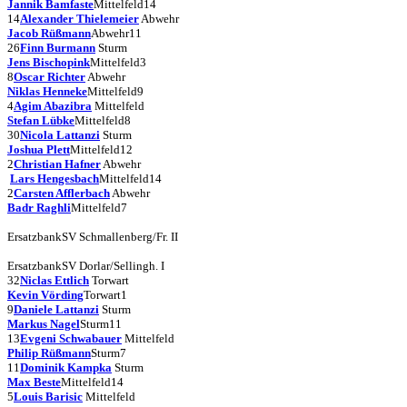
Jannik Bamfaste
Mittelfeld
14
14
Alexander Thielemeier
Abwehr
Jacob Rüßmann
Abwehr
11
26
Finn Burmann
Sturm
Jens Bischopink
Mittelfeld
3
8
Oscar Richter
Abwehr
Niklas Henneke
Mittelfeld
9
4
Agim Abazibra
Mittelfeld
Stefan Lübke
Mittelfeld
8
30
Nicola Lattanzi
Sturm
Joshua Plett
Mittelfeld
12
2
Christian Hafner
Abwehr
Lars Hengesbach
Mittelfeld
14
2
Carsten Afflerbach
Abwehr
Badr Raghli
Mittelfeld
7
Ersatzbank
SV Schmallenberg/Fr. II
Ersatzbank
SV Dorlar/Sellingh. I
32
Niclas Ettlich
Torwart
Kevin Vörding
Torwart
1
9
Daniele Lattanzi
Sturm
Markus Nagel
Sturm
11
13
Evgeni Schwabauer
Mittelfeld
Philip Rüßmann
Sturm
7
11
Dominik Kampka
Sturm
Max Beste
Mittelfeld
14
5
Louis Barisic
Mittelfeld