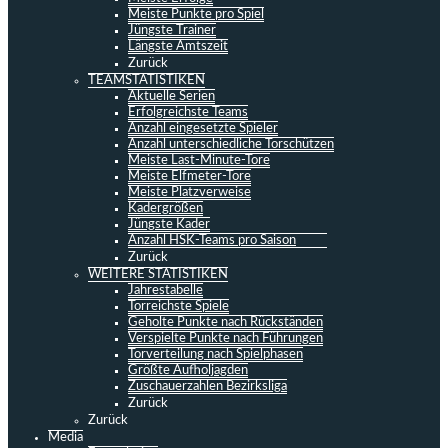
Meiste Punkte pro Spiel
Jüngste Trainer
Längste Amtszeit
Zurück
TEAMSTATISTIKEN
Aktuelle Serien
Erfolgreichste Teams
Anzahl eingesetzte Spieler
Anzahl unterschiedliche Torschützen
Meiste Last-Minute-Tore
Meiste Elfmeter-Tore
Meiste Platzverweise
Kadergrößen
Jüngste Kader
Anzahl HSK-Teams pro Saison
Zurück
WEITERE STATISTIKEN
Jahrestabelle
Torreichste Spiele
Geholte Punkte nach Rückständen
Verspielte Punkte nach Führungen
Torverteilung nach Spielphasen
Größte Aufholjagden
Zuschauerzahlen Bezirksliga
Zurück
Zurück
Media