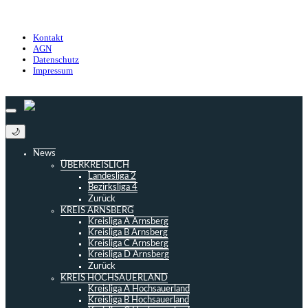
Datenschutz
Impressum
Kontakt
AGN
Datenschutz
Impressum
© 2013 - 2026 match-day.de | Die aktuellsten News des Sauerlandfußballs
🌙
News
ÜBERKREISLICH
Landesliga 2
Bezirksliga 4
Zurück
KREIS ARNSBERG
Kreisliga A Arnsberg
Kreisliga B Arnsberg
Kreisliga C Arnsberg
Kreisliga D Arnsberg
Zurück
KREIS HOCHSAUERLAND
Kreisliga A Hochsauerland
Kreisliga B Hochsauerland