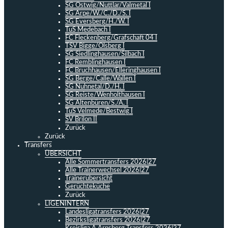
SG Ostwig/Nuttlar/Valmetal I
SG Arpe/W./C./D./S. I
SG Eversberg/H./W. I
TuS Medebach I
FC Fleckenberg/Grafschaft 04 I
TSV Bigge/Olsberg I
SG Siedlinghausen/Silbach I
FC Remblinghausen I
FC Bruchhausen/Elleringhausen I
SG Berge/Calle/Wallen I
SG Nuhnetal/D./H. I
SG Reiste/Wenholthausen I
SG Altenbüren/S./A. I
TuS Velmede/Bestwig I
SV Brilon II
Zurück
Zurück
Transfers
ÜBERSICHT
Alle Sommertransfers 2026|27
Alle Trainerwechsel 2026|27
Trainerübersicht
Gerüchteküche
Zurück
LIGENINTERN
Landesligatransfers 2026|27
Bezirksligatransfers 2026|27