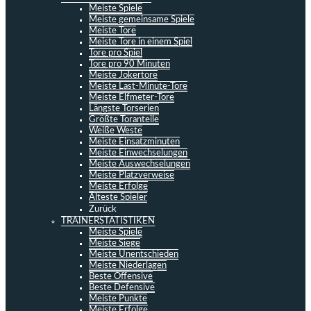
Meiste Spiele
Meiste gemeinsame Spiele
Meiste Tore
Meiste Tore in einem Spiel
Tore pro Spiel
Tore pro 90 Minuten
Meiste Jokertore
Meiste Last-Minute-Tore
Meiste Elfmeter-Tore
Längste Torserien
Größte Toranteile
Weiße Weste
Meiste Einsatzminuten
Meiste Einwechselungen
Meiste Auswechselungen
Meiste Platzverweise
Meiste Erfolge
Älteste Spieler
Zurück
TRAINERSTATISTIKEN
Meiste Spiele
Meiste Siege
Meiste Unentschieden
Meiste Niederlagen
Beste Offensive
Beste Defensive
Meiste Punkte
Meiste Erfolge