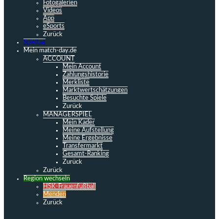
Fotogalerien
Videos
App
eSports
Zurück
Spieltag
Mein match-day.de
ACCOUNT
Mein Account
Zahlungshistorie
Merkliste
Marktwertschätzungen
Besuchte Spiele
Zurück
MANAGERSPIEL
Mein Kader
Meine Aufstellung
Meine Ergebnisse
Transfermarkt
Gesamt-Ranking
Zurück
Zurück
Region wechseln
HSK-Frauenfußball
Menden
Zurück