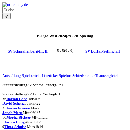
🌙
B-Liga West 2024|25 - 20. Spieltag
0 : 0
(0 : 0)
SV Schmallenberg/Fr. II
SV Dorlar/Sellingh. I
Aufstellung
Spielbericht
Liveticker
Spielort
Schiedsrichter
Teamvergleich
Startaufstellung
SV Schmallenberg/Fr. II
Startaufstellung
SV Dorlar/Sellingh. I
36
Darian Lobe
Torwart
David Scheitz
Torwart
22
25
Aaron Greune
Abwehr
Jonah Mette
Mittelfeld
5
10
Moritz Richter
Mittelfeld
Florian Uting
Abwehr
17
9
Timo Schulte
Mittelfeld