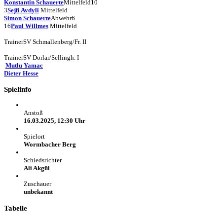
Konstantin Schauerte
Mittelfeld
10
3
Sejfi Avdyli
Mittelfeld
Simon Schauerte
Abwehr
6
16
Paul Willmes
Mittelfeld
Trainer
SV Schmallenberg/Fr. II
Trainer
SV Dorlar/Sellingh. I
Mutlu Yamac
Dieter Hesse
Spielinfo
Anstoß
16.03.2025, 12:30 Uhr
Spielort
Wormbacher Berg
Schiedsrichter
Ali Akgül
Zuschauer
unbekannt
Tabelle