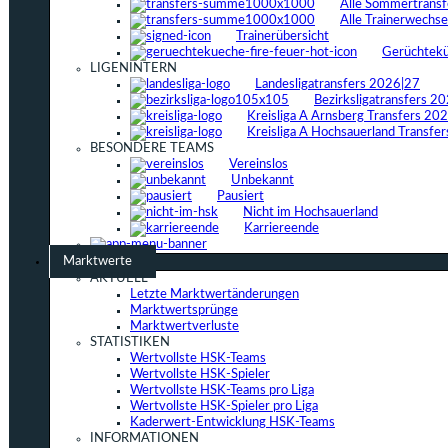
Alle Sommertrans
Alle Trainerwechs
Trainerübersicht
Gerüchtek
LIGENINTERN
Landesligatransfers 2026|27
Bezirksligatransfers 2
Kreisliga A Arnsberg Transfers 20
Kreisliga A Hochsauerland Transfe
BESONDERE TEAMS
Vereinslos
Unbekannt
Pausiert
Nicht im Hochsauerland
Karriereende
Marktwerte
AKTUELL
Letzte Marktwertänderungen
Marktwertsprünge
Marktwertverluste
STATISTIKEN
Wertvollste HSK-Teams
Wertvollste HSK-Spieler
Wertvollste HSK-Teams pro Liga
Wertvollste HSK-Spieler pro Liga
Kaderwert-Entwicklung HSK-Teams
INFORMATIONEN