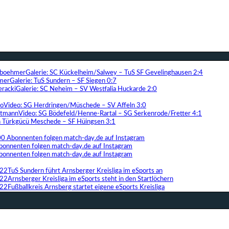
Galerie: SC Kückelheim/Salwey – TuS SF Gevelinghausen 2:4
Galerie: TuS Sundern – SF Siegen 0:7
Galerie: SC Neheim – SV Westfalia Huckarde 2:0
Video: SG Herdringen/Müschede – SV Affeln 3:0
Video: SG Bödefeld/Henne-Rartal – SG Serkenrode/Fretter 4:1
ih Türkgücü Meschede – SF Hüingsen 3:1
00 Abonnenten folgen match-day.de auf Instagram
bonnenten folgen match-day.de auf Instagram
bonnenten folgen match-day.de auf Instagram
TuS Sundern führt Arnsberger Kreisliga im eSports an
Arnsberger Kreisliga im eSports steht in den Startlöchern
Fußballkreis Arnsberg startet eigene eSports Kreisliga