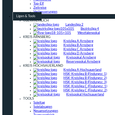
Top-Elf
Zeitreise
Verbesserungen
Ligen & Tools
ÜBERKREISLICH
Landesliga 2
Bezirksliga 4
Westfalenpokal
KREIS ARNSBERG
Kreisliga A Arnsberg
Kreisliga B Arnsberg
Kreisliga C Arnsberg
Kreisliga D Arnsberg
Kreispokal Arnsberg
Reservepokal Arnsberg
KREIS HOCHSAUERLAND
Kreisliga A Hochsauerland
HSK-Kreisliga B (Findungsr. 1)
HSK-Kreisliga B (Findungsr. 2)
HSK-Kreisliga B (Findungsr. 3)
HSK-Kreisliga C (Findungsr. 1)
HSK-Kreisliga C (Findungsr. 2)
Kreispokal Hochsauerland
TOOLS
Spieltag
Spielabsagen
Neuansetzungen