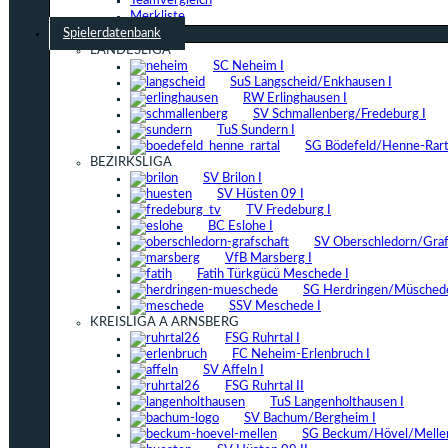
Teamvergleich
Merkliste
Spielerdatenbank
LANDESLIGA
SC Neheim I
SuS Langscheid/Enkhausen I
RW Erlinghausen I
SV Schmallenberg/Fredeburg I
TuS Sundern I
SG Bödefeld/Henne-Rarta
BEZIRKSLIGA
SV Brilon I
SV Hüsten 09 I
TV Fredeburg I
BC Eslohe I
SV Oberschledorn/Grafs
VfB Marsberg I
Fatih Türkgücü Meschede I
SG Herdringen/Müschede
SSV Meschede I
KREISLIGA A ARNSBERG
FSG Ruhrtal I
FC Neheim-Erlenbruch I
SV Affeln I
FSG Ruhrtal II
TuS Langenholthausen I
SV Bachum/Bergheim I
SG Beckum/Hövel/Mellen