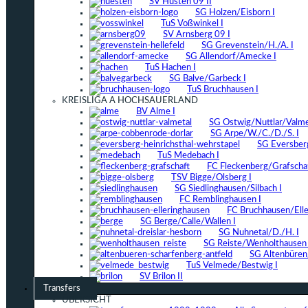
SV Hüsten 09 II
SG Holzen/Eisborn I
TuS Voßwinkel I
SV Arnsberg 09 I
SG Grevenstein/H./A. I
SG Allendorf/Amecke I
TuS Hachen I
SG Balve/Garbeck I
TuS Bruchhausen I
KREISLIGA A HOCHSAUERLAND
BV Alme I
SG Ostwig/Nuttlar/Valmet
SG Arpe/W./C./D./S. I
SG Eversber
TuS Medebach I
FC Fleckenberg/Grafschaf
TSV Bigge/Olsberg I
SG Siedlinghausen/Silbach I
FC Remblinghausen I
FC Bruchhausen/Elle
SG Berge/Calle/Wallen I
SG Nuhnetal/D./H. I
SG Reiste/Wenholthausen 
SG Altenbüren/
TuS Velmede/Bestwig I
SV Brilon II
Transfers
ÜBERSICHT