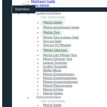
Marktwert-Guide
Statistiken
Spielerstatistiken
Meiste Spiele
Meiste gemeinsame Spiele
Meiste Tore
Meiste Tore in einem Spiel
Tore pro Spiel
Tore pro 90 Minuten
Meiste Jokertore
Meiste Last-Minute-Tore
Meiste Elfmeter-Tore
Längste Torserien
Größte Toranteile
Weiße Weste
Meiste Einsatzminuten
Meiste Einwechselungen
Meiste Auswechselungen
Meiste Platzverweise
Meiste Erfolge
Älteste Spieler
Trainerstatistiken
Meiste Spiele