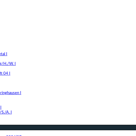
al I
g/H./W. I
t 04 I
ringhausen I
I
S./A. I