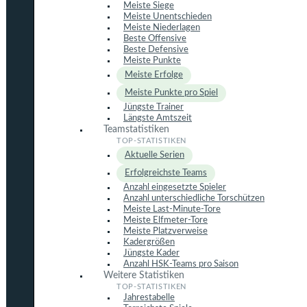
Meiste Siege
Meiste Unentschieden
Meiste Niederlagen
Beste Offensive
Beste Defensive
Meiste Punkte
Meiste Erfolge
Meiste Punkte pro Spiel
Jüngste Trainer
Längste Amtszeit
Teamstatistiken
Aktuelle Serien
Erfolgreichste Teams
Anzahl eingesetzte Spieler
Anzahl unterschiedliche Torschützen
Meiste Last-Minute-Tore
Meiste Elfmeter-Tore
Meiste Platzverweise
Kadergrößen
Jüngste Kader
Anzahl HSK-Teams pro Saison
Weitere Statistiken
Jahrestabelle