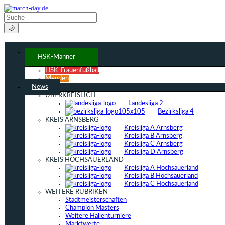
🌙
HSK-Männer
HSK-Frauenfußball
Menden
News
ÜBERKREISLICH
Landesliga 2
Bezirksliga 4
KREIS ARNSBERG
Kreisliga A Arnsberg
Kreisliga B Arnsberg
Kreisliga C Arnsberg
Kreisliga D Arnsberg
KREIS HOCHSAUERLAND
Kreisliga A Hochsauerland
Kreisliga B Hochsauerland
Kreisliga C Hochsauerland
WEITERE RUBRIKEN
Stadtmeisterschaften
Champion Masters
Weitere Hallenturniere
Marktwerte