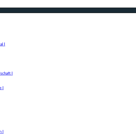
l I
chaft I
 I
 I