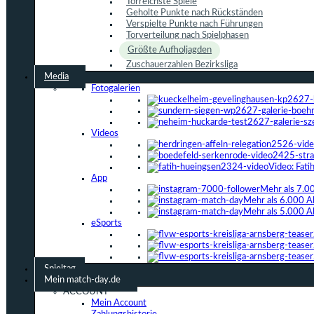
Torreichste Spiele
Geholte Punkte nach Rückständen
Verspielte Punkte nach Führungen
Torverteilung nach Spielphasen
Größte Aufholjagden
Zuschauerzahlen Bezirksliga
Media
Fotogalerien
Videos
Video: Fat
App
Mehr als 7.0
Mehr als 6.000 A
Mehr als 5.000 A
eSports
Spieltag
Mein match-day.de
ACCOUNT
Mein Account