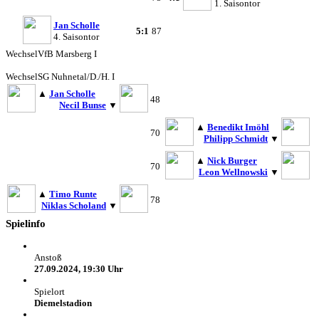
1. Saisontor
Jan Scholle
5:1
87
4. Saisontor
Wechsel
VfB Marsberg I
Wechsel
SG Nuhnetal/D./H. I
▲
Jan Scholle
48
Necil Bunse
▼
▲
Benedikt Imöhl
70
Philipp Schmidt
▼
▲
Nick Burger
70
Leon Wellnowski
▼
▲
Timo Runte
78
Niklas Scholand
▼
Spielinfo
Anstoß
27.09.2024, 19:30 Uhr
Spielort
Diemelstadion