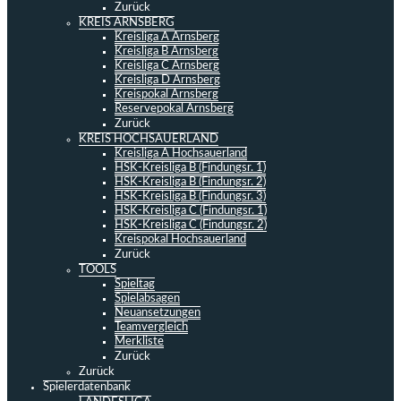
Zurück
KREIS ARNSBERG
Kreisliga A Arnsberg
Kreisliga B Arnsberg
Kreisliga C Arnsberg
Kreisliga D Arnsberg
Kreispokal Arnsberg
Reservepokal Arnsberg
Zurück
KREIS HOCHSAUERLAND
Kreisliga A Hochsauerland
HSK-Kreisliga B (Findungsr. 1)
HSK-Kreisliga B (Findungsr. 2)
HSK-Kreisliga B (Findungsr. 3)
HSK-Kreisliga C (Findungsr. 1)
HSK-Kreisliga C (Findungsr. 2)
Kreispokal Hochsauerland
Zurück
TOOLS
Spieltag
Spielabsagen
Neuansetzungen
Teamvergleich
Merkliste
Zurück
Zurück
Spielerdatenbank