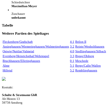
Schiedsrichter
Maximilian Meyer
Zuschauer
unbekannt
Tabelle
Weitere Partien des Spieltages
Fleckenberg/Grafschaft
4:1
Brilon II
Assinghausen/Wiemeringhausen/Wulmeringhausen
3:2
Reiste/Wenholthausen
Ostwig/Nuttlar/Valmetal
4:0
Siedlinghausen/Silbach
Eversberg/Heinrichsthal/Wehrstapel
3:3
Bigge/Olsberg
Bruchhausen/Elleringhausen
0:1
Meschede
Alme
5:1
Berge/Calle/Wallen
Hilletal
5:2
Remblinghausen
Kontakt:
Schulte & Stratmann GbR
Alt Hüsten 13
59759 Arnsberg