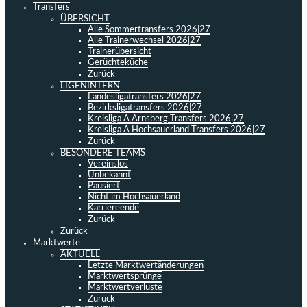
Transfers
ÜBERSICHT
Alle Sommertransfers 2026|27
Alle Trainerwechsel 2026|27
Trainerübersicht
Gerüchteküche
Zurück
LIGENINTERN
Landesligatransfers 2026|27
Bezirksligatransfers 2026|27
Kreisliga A Arnsberg Transfers 2026|27
Kreisliga A Hochsauerland Transfers 2026|27
Zurück
BESONDERE TEAMS
Vereinslos
Unbekannt
Pausiert
Nicht im Hochsauerland
Karriereende
Zurück
Zurück
Marktwerte
AKTUELL
Letzte Marktwertänderungen
Marktwertsprünge
Marktwertverluste
Zurück