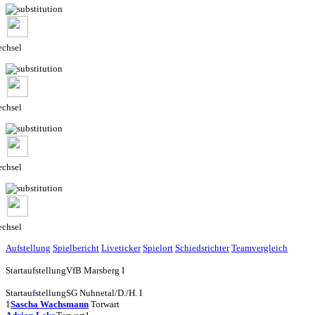
chsel
chsel
chsel
chsel
Aufstellung
Spielbericht
Liveticker
Spielort
Schiedsrichter
Teamvergleich
Startaufstellung
VfB Marsberg I
Startaufstellung
SG Nuhnetal/D./H. I
1
Sascha Wachsmann
Torwart