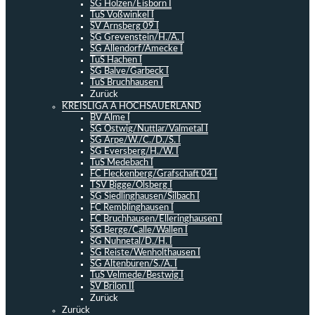
SG Holzen/Eisborn I
TuS Voßwinkel I
SV Arnsberg 09 I
SG Grevenstein/H./A. I
SG Allendorf/Amecke I
TuS Hachen I
SG Balve/Garbeck I
TuS Bruchhausen I
Zurück
KREISLIGA A HOCHSAUERLAND
BV Alme I
SG Ostwig/Nuttlar/Valmetal I
SG Arpe/W./C./D./S. I
SG Eversberg/H./W. I
TuS Medebach I
FC Fleckenberg/Grafschaft 04 I
TSV Bigge/Olsberg I
SG Siedlinghausen/Silbach I
FC Remblinghausen I
FC Bruchhausen/Elleringhausen I
SG Berge/Calle/Wallen I
SG Nuhnetal/D./H. I
SG Reiste/Wenholthausen I
SG Altenbüren/S./A. I
TuS Velmede/Bestwig I
SV Brilon II
Zurück
Zurück