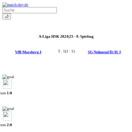
🌙
A-Liga HSK 2024|25 - 9. Spieltag
5 : 1
(1 : 1)
VfB Marsberg I
SG Nuhnetal/D./H. I
 zum
1:0
 zum
2:0