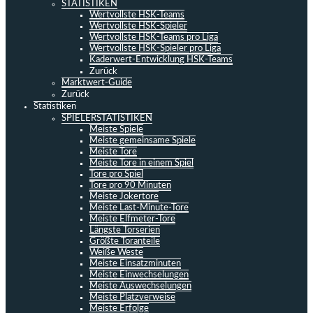
STATISTIKEN
Wertvollste HSK-Teams
Wertvollste HSK-Spieler
Wertvollste HSK-Teams pro Liga
Wertvollste HSK-Spieler pro Liga
Kaderwert-Entwicklung HSK-Teams
Zurück
Marktwert-Guide
Zurück
Statistiken
SPIELERSTATISTIKEN
Meiste Spiele
Meiste gemeinsame Spiele
Meiste Tore
Meiste Tore in einem Spiel
Tore pro Spiel
Tore pro 90 Minuten
Meiste Jokertore
Meiste Last-Minute-Tore
Meiste Elfmeter-Tore
Längste Torserien
Größte Toranteile
Weiße Weste
Meiste Einsatzminuten
Meiste Einwechselungen
Meiste Auswechselungen
Meiste Platzverweise
Meiste Erfolge