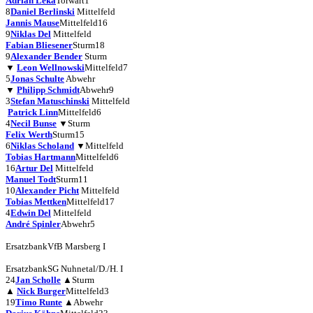
Adrian Leka
Torwart
1
8
Daniel Berlinski
Mittelfeld
Jannis Mause
Mittelfeld
16
9
Niklas Del
Mittelfeld
Fabian Bliesener
Sturm
18
9
Alexander Bender
Sturm
▼
Leon Wellnowski
Mittelfeld
7
5
Jonas Schulte
Abwehr
▼
Philipp Schmidt
Abwehr
9
3
Stefan Matuschinski
Mittelfeld
Patrick Linn
Mittelfeld
6
4
Necil Bunse
▼
Sturm
Felix Werth
Sturm
15
6
Niklas Scholand
▼
Mittelfeld
Tobias Hartmann
Mittelfeld
6
16
Artur Del
Mittelfeld
Manuel Todt
Sturm
11
10
Alexander Picht
Mittelfeld
Tobias Mettken
Mittelfeld
17
4
Edwin Del
Mittelfeld
André Spinler
Abwehr
5
Ersatzbank
VfB Marsberg I
Ersatzbank
SG Nuhnetal/D./H. I
24
Jan Scholle
▲
Sturm
▲
Nick Burger
Mittelfeld
3
19
Timo Runte
▲
Abwehr