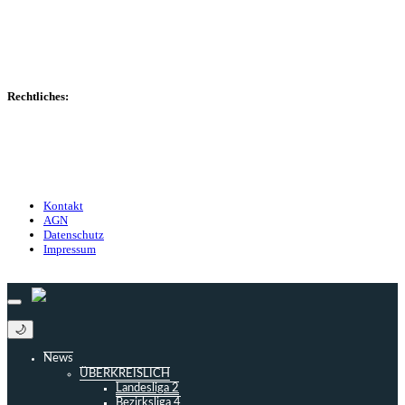
Transfers
Marktwerte
Statistiken
Gerüchte
Managerspiel
Rechtliches:
Kontakt
Nutzungsbedingungen
Datenschutz
Impressum
Kontakt
AGN
Datenschutz
Impressum
© 2013 - 2026 match-day.de | Die aktuellsten News des Sauerlandfußballs
🌙
News
ÜBERKREISLICH
Landesliga 2
Bezirksliga 4