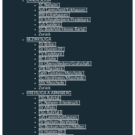
LANDESLIGA
SC Neheim I
SuS Langscheid/Enkhausen I
RW Erlinghausen I
SV Schmallenberg/Fredeburg I
TuS Sundern I
SG Bödefeld/Henne-Rartal I
Zurück
BEZIRKSLIGA
SV Brilon I
SV Hüsten 09 I
TV Fredeburg I
BC Eslohe I
SV Oberschledorn/Grafschaft I
VfB Marsberg I
Fatih Türkgücü Meschede I
SG Herdringen/Müschede I
SSV Meschede I
Zurück
KREISLIGA A ARNSBERG
FSG Ruhrtal I
FC Neheim-Erlenbruch I
SV Affeln I
FSG Ruhrtal II
TuS Langenholthausen I
SV Bachum/Bergheim I
SG Beckum/Hövel/Mellen I
SV Hüsten 09 II