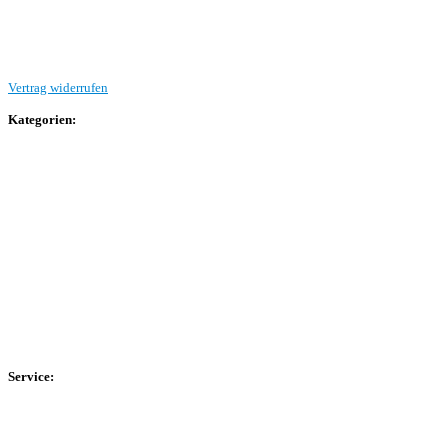
Beitrag einreichen
Vertrag widerrufen
Kategorien:
Allgemein
Landesliga 2
Bezirksliga 4
Kreisliga A Arnsberg
Kreisliga A Hochsauerland
Kreisliga B Arnsberg
Kreisliga B Hochsauerland
Kreisliga C Arnsberg
HSK-Kreisliga C West
HSK-Kreisliga C Ost
Kreisliga D Arnsberg
Service:
Spieltag
Spielerdatenbank