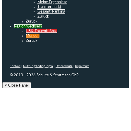
Meine Ergebnisse
Transfermarkt
Gesamt-Ranking
Zurück
Zurück
Region wechseln
HSK-Frauenfußball
Menden
Zurück
Kontakt
|
Nutzungsbedingungen
|
Datenschutz
|
Impressum
© 2013 - 2026 Schulte & Stratmann GbR
× Close Panel