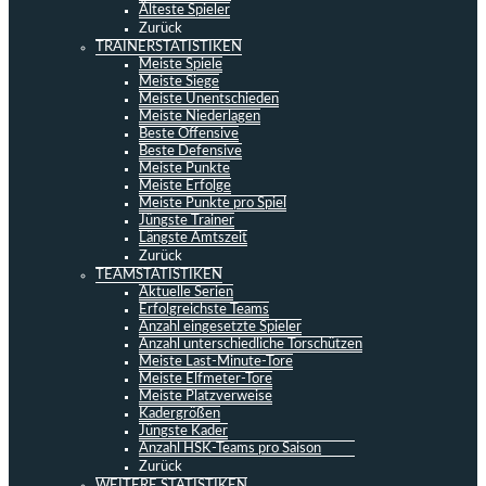
Älteste Spieler
Zurück
TRAINERSTATISTIKEN
Meiste Spiele
Meiste Siege
Meiste Unentschieden
Meiste Niederlagen
Beste Offensive
Beste Defensive
Meiste Punkte
Meiste Erfolge
Meiste Punkte pro Spiel
Jüngste Trainer
Längste Amtszeit
Zurück
TEAMSTATISTIKEN
Aktuelle Serien
Erfolgreichste Teams
Anzahl eingesetzte Spieler
Anzahl unterschiedliche Torschützen
Meiste Last-Minute-Tore
Meiste Elfmeter-Tore
Meiste Platzverweise
Kadergrößen
Jüngste Kader
Anzahl HSK-Teams pro Saison
Zurück
WEITERE STATISTIKEN