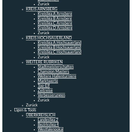
Zurück
KREIS ARNSBERG
Kreisliga A Arnsberg
Kreisliga B Arnsberg
Kreisliga C Arnsberg
Kreisliga D Arnsberg
Zurück
KREIS HOCHSAUERLAND
Kreisliga A Hochsauerland
Kreisliga B Hochsauerland
Kreisliga C Hochsauerland
Zurück
WEITERE RUBRIKEN
Stadtmeisterschaften
Champion Masters
Weitere Hallenturniere
Marktwerte
Top-Elf
Zeitreise
Verbesserungen
Zurück
Zurück
Ligen & Tools
ÜBERKREISLICH
Landesliga 2
Bezirksliga 4
Westfalenpokal