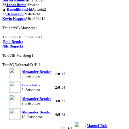
Darius Köhne
Mittelfeld
23
26
Jonas Runte
Abwehr
▲
Benedikt Imöhl
Abwehr
2
23
Dennis Fot
Mittelfeld
Kevin Kappen
Mittelfeld
12
Trainer
VfB Marsberg I
Trainer
SG Nuhnetal/D./H. I
Paul Bender
Nils Rogacki
Tore
VfB Marsberg I
Tore
SG Nuhnetal/D./H. I
Alexander Bender
1:0
13
8. Saisontor
Jan Scholle
2:0
54
3. Saisontor
Alexander Bender
3:0
57
9. Saisontor
Alexander Bender
4:0
73
10. Saisontor
Manuel Todt
75
4:1