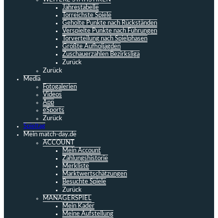
Jahrestabelle
Torreichste Spiele
Geholte Punkte nach Rückständen
Verspielte Punkte nach Führungen
Torverteilung nach Spielphasen
Größte Aufholjagden
Zuschauerzahlen Bezirksliga
Zurück
Zurück
Media
Fotogalerien
Videos
App
eSports
Zurück
Spieltag
Mein match-day.de
ACCOUNT
Mein Account
Zahlungshistorie
Merkliste
Marktwertschätzungen
Besuchte Spiele
Zurück
MANAGERSPIEL
Mein Kader
Meine Aufstellung