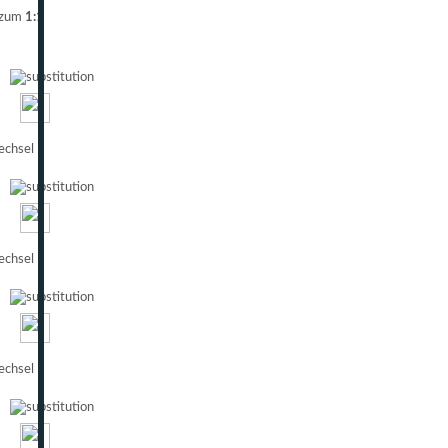
 zum
1:1
chsel
chsel
chsel