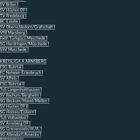
SV Brilon I
SV Hüsten 09 I
TV Fredeburg I
BC Eslohe I
SV Oberschledorn/Grafschaft I
VfB Marsberg I
Fatih Türkgücü Meschede I
SG Herdringen/Müschede I
SSV Meschede I
Zurück
KREISLIGA A ARNSBERG
FSG Ruhrtal I
FC Neheim-Erlenbruch I
SV Affeln I
FSG Ruhrtal II
TuS Langenholthausen I
SV Bachum/Bergheim I
SG Beckum/Hövel/Mellen I
SV Hüsten 09 II
SG Holzen/Eisborn I
TuS Voßwinkel I
SV Arnsberg 09 I
SG Grevenstein/H./A. I
SG Allendorf/Amecke I