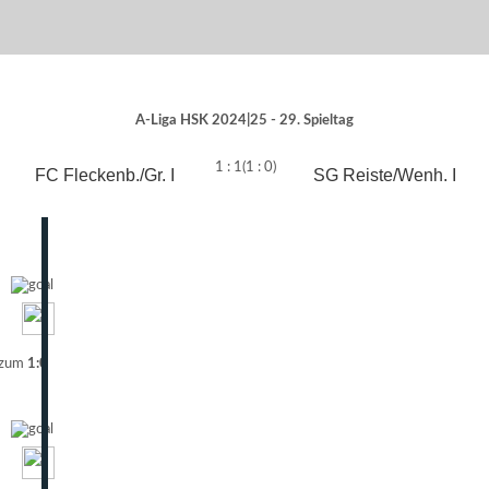
A-Liga HSK 2024|25 - 29. Spieltag
1 : 1
(1 : 0)
FC Fleckenb./Gr. I
SG Reiste/Wenh. I
 zum
1:0