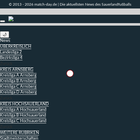
© 2013 - 2026 match-day.de | Die aktuellsten News des Sauerlandfußballs
🌙
News
ÜBERKREISLICH
Landesliga 2
Bezirksliga 4
Zurück
KREIS ARNSBERG
Kreisliga A Arnsberg
Kreisliga B Arnsberg
Kreisliga C Arnsberg
Kreisliga D Arnsberg
Zurück
KREIS HOCHSAUERLAND
Kreisliga A Hochsauerland
Kreisliga B Hochsauerland
Kreisliga C Hochsauerland
Zurück
WEITERE RUBRIKEN
Stadtmeisterschaften