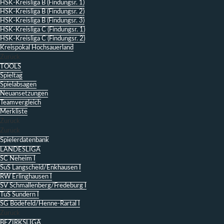
HSK-Kreisliga B (Findungsr. 1)
HSK-Kreisliga B (Findungsr. 2)
HSK-Kreisliga B (Findungsr. 3)
HSK-Kreisliga C (Findungsr. 1)
HSK-Kreisliga C (Findungsr. 2)
Kreispokal Hochsauerland
Zurück
TOOLS
Spieltag
Spielabsagen
Neuansetzungen
Teamvergleich
Merkliste
Zurück
Zurück
Spielerdatenbank
LANDESLIGA
SC Neheim I
SuS Langscheid/Enkhausen I
RW Erlinghausen I
SV Schmallenberg/Fredeburg I
TuS Sundern I
SG Bödefeld/Henne-Rartal I
Zurück
BEZIRKSLIGA