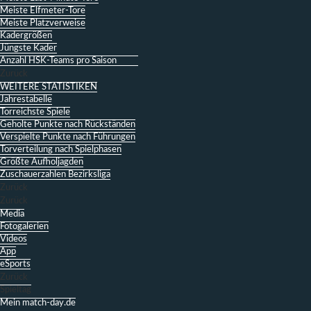
Meiste Elfmeter-Tore
Meiste Platzverweise
Kadergrößen
Jüngste Kader
Anzahl HSK-Teams pro Saison
Zurück
WEITERE STATISTIKEN
Jahrestabelle
Torreichste Spiele
Geholte Punkte nach Rückständen
Verspielte Punkte nach Führungen
Torverteilung nach Spielphasen
Größte Aufholjagden
Zuschauerzahlen Bezirksliga
Zurück
Zurück
Media
Fotogalerien
Videos
App
eSports
Zurück
Spieltag
Mein match-day.de