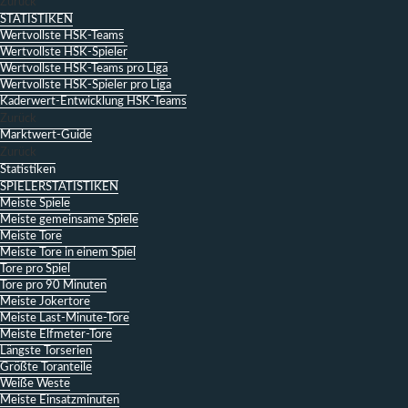
Zurück
STATISTIKEN
Wertvollste HSK-Teams
Wertvollste HSK-Spieler
Wertvollste HSK-Teams pro Liga
Wertvollste HSK-Spieler pro Liga
Kaderwert-Entwicklung HSK-Teams
Zurück
Marktwert-Guide
Zurück
Statistiken
SPIELERSTATISTIKEN
Meiste Spiele
Meiste gemeinsame Spiele
Meiste Tore
Meiste Tore in einem Spiel
Tore pro Spiel
Tore pro 90 Minuten
Meiste Jokertore
Meiste Last-Minute-Tore
Meiste Elfmeter-Tore
Längste Torserien
Größte Toranteile
Weiße Weste
Meiste Einsatzminuten