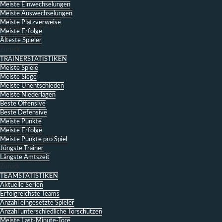
Meiste Einwechselungen
Meiste Auswechselungen
Meiste Platzverweise
Meiste Erfolge
Älteste Spieler
Zurück
TRAINERSTATISTIKEN
Meiste Spiele
Meiste Siege
Meiste Unentschieden
Meiste Niederlagen
Beste Offensive
Beste Defensive
Meiste Punkte
Meiste Erfolge
Meiste Punkte pro Spiel
Jüngste Trainer
Längste Amtszeit
Zurück
TEAMSTATISTIKEN
Aktuelle Serien
Erfolgreichste Teams
Anzahl eingesetzte Spieler
Anzahl unterschiedliche Torschützen
Meiste Last-Minute-Tore