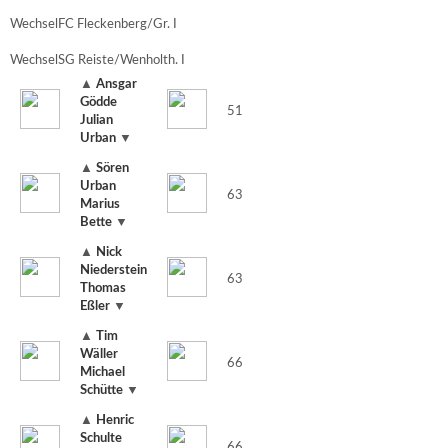
Wechsel
FC Fleckenberg/Gr. I
Wechsel
SG Reiste/Wenholth. I
▲
Ansgar
Gödde
51
Julian
Urban
▼
▲
Sören
Urban
63
Marius
Bette
▼
▲
Nick
Niederstein
63
Thomas
Eßler
▼
▲
Tim
Wäller
66
Michael
Schütte
▼
▲
Henric
Schulte
66