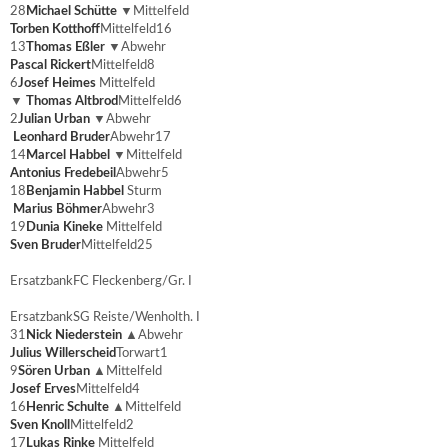
28
Michael Schütte
▼
Mittelfeld
Torben Kotthoff
Mittelfeld
16
13
Thomas Eßler
▼
Abwehr
Pascal Rickert
Mittelfeld
8
6
Josef Heimes
Mittelfeld
▼
Thomas Altbrod
Mittelfeld
6
2
Julian Urban
▼
Abwehr
Leonhard Bruder
Abwehr
17
14
Marcel Habbel
▼
Mittelfeld
Antonius Fredebeil
Abwehr
5
18
Benjamin Habbel
Sturm
Marius Böhmer
Abwehr
3
19
Dunia Kineke
Mittelfeld
Sven Bruder
Mittelfeld
25
Ersatzbank
FC Fleckenberg/Gr. I
Ersatzbank
SG Reiste/Wenholth. I
31
Nick Niederstein
▲
Abwehr
Julius Willerscheid
Torwart
1
9
Sören Urban
▲
Mittelfeld
Josef Erves
Mittelfeld
4
16
Henric Schulte
▲
Mittelfeld
Sven Knoll
Mittelfeld
2
17
Lukas Rinke
Mittelfeld