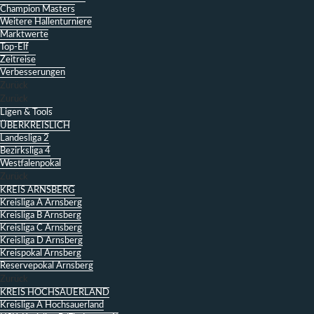
Champion Masters
Weitere Hallenturniere
Marktwerte
Top-Elf
Zeitreise
Verbesserungen
Zurück
Zurück
Ligen & Tools
ÜBERKREISLICH
Landesliga 2
Bezirksliga 4
Westfalenpokal
Zurück
KREIS ARNSBERG
Kreisliga A Arnsberg
Kreisliga B Arnsberg
Kreisliga C Arnsberg
Kreisliga D Arnsberg
Kreispokal Arnsberg
Reservepokal Arnsberg
Zurück
KREIS HOCHSAUERLAND
Kreisliga A Hochsauerland