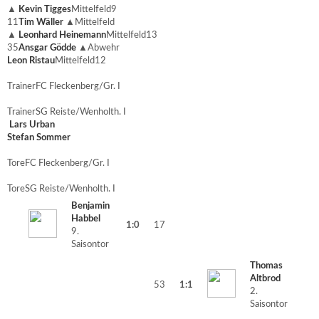
▲
Kevin Tigges
Mittelfeld
9
11
Tim Wäller
▲
Mittelfeld
▲
Leonhard Heinemann
Mittelfeld
13
35
Ansgar Gödde
▲
Abwehr
Leon Ristau
Mittelfeld
12
Trainer
FC Fleckenberg/Gr. I
Trainer
SG Reiste/Wenholth. I
Lars Urban
Stefan Sommer
Tore
FC Fleckenberg/Gr. I
Tore
SG Reiste/Wenholth. I
Benjamin
Habbel
1:0
17
9.
Saisontor
Thomas
Altbrod
53
1:1
2.
Saisontor