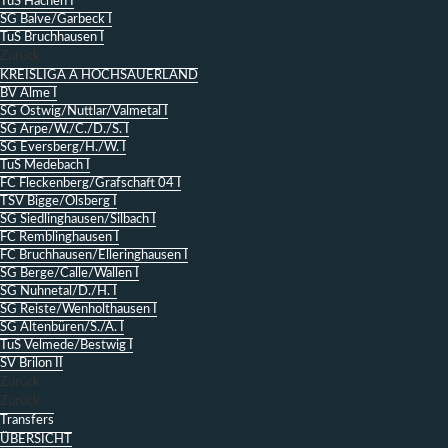
TuS Hachen I
SG Balve/Garbeck I
TuS Bruchhausen I
Zurück
KREISLIGA A HOCHSAUERLAND
BV Alme I
SG Ostwig/Nuttlar/Valmetal I
SG Arpe/W./C./D./S. I
SG Eversberg/H./W. I
TuS Medebach I
FC Fleckenberg/Grafschaft 04 I
TSV Bigge/Olsberg I
SG Siedlinghausen/Silbach I
FC Remblinghausen I
FC Bruchhausen/Elleringhausen I
SG Berge/Calle/Wallen I
SG Nuhnetal/D./H. I
SG Reiste/Wenholthausen I
SG Altenbüren/S./A. I
TuS Velmede/Bestwig I
SV Brilon II
Zurück
Zurück
Transfers
ÜBERSICHT