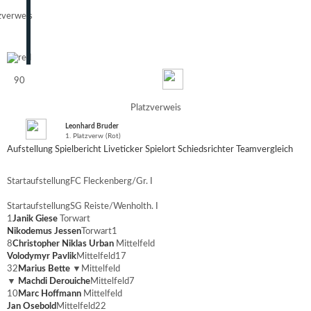
zverweis
90
Platzverweis
Leonhard Bruder
1. Platzverw (Rot)
Aufstellung
Spielbericht
Liveticker
Spielort
Schiedsrichter
Teamvergleich
Startaufstellung
FC Fleckenberg/Gr. I
Startaufstellung
SG Reiste/Wenholth. I
1
Janik Giese
Torwart
Nikodemus Jessen
Torwart
1
8
Christopher Niklas Urban
Mittelfeld
Volodymyr Pavlik
Mittelfeld
17
32
Marius Bette
▼
Mittelfeld
▼
Machdi Derouiche
Mittelfeld
7
10
Marc Hoffmann
Mittelfeld
Jan Osebold
Mittelfeld
22