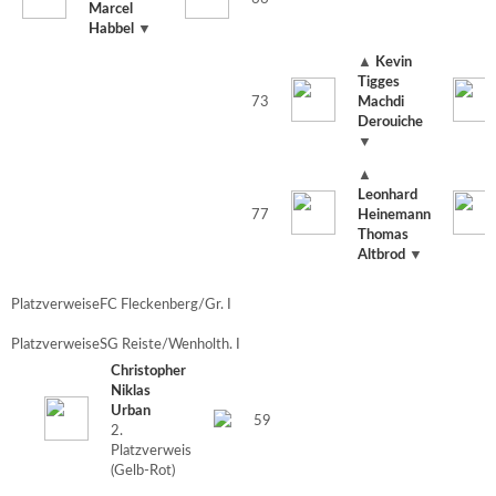
Marcel
Habbel
▼
▲
Kevin
Tigges
73
Machdi
Derouiche
▼
▲
Leonhard
77
Heinemann
Thomas
Altbrod
▼
Platzverweise
FC Fleckenberg/Gr. I
Platzverweise
SG Reiste/Wenholth. I
Christopher
Niklas
Urban
59
2.
Platzverweis
(Gelb-Rot)