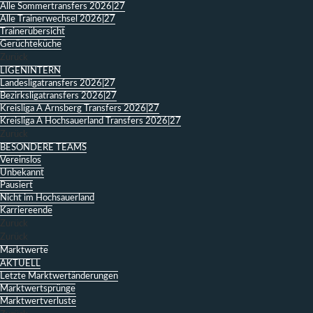
Alle Sommertransfers 2026|27
Alle Trainerwechsel 2026|27
Trainerübersicht
Gerüchteküche
Zurück
LIGENINTERN
Landesligatransfers 2026|27
Bezirksligatransfers 2026|27
Kreisliga A Arnsberg Transfers 2026|27
Kreisliga A Hochsauerland Transfers 2026|27
Zurück
BESONDERE TEAMS
Vereinslos
Unbekannt
Pausiert
Nicht im Hochsauerland
Karriereende
Zurück
Zurück
Marktwerte
AKTUELL
Letzte Marktwertänderungen
Marktwertsprünge
Marktwertverluste