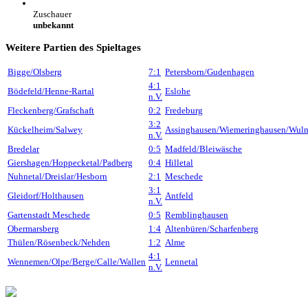
Zuschauer
unbekannt
Weitere Partien des Spieltages
Bigge/Olsberg
7:1
Petersborn/Gudenhagen
4:1
Bödefeld/Henne-Rartal
Eslohe
n.V.
Fleckenberg/Grafschaft
0:2
Fredeburg
3:2
Kückelheim/Salwey
Assinghausen/Wiemeringhausen/Wul
n.V.
Bredelar
0:5
Madfeld/Bleiwäsche
Giershagen/Hoppecketal/Padberg
0:4
Hilletal
Nuhnetal/Dreislar/Hesborn
2:1
Meschede
3:1
Gleidorf/Holthausen
Antfeld
n.V.
Gartenstadt Meschede
0:5
Remblinghausen
Obermarsberg
1:4
Altenbüren/Scharfenberg
Thülen/Rösenbeck/Nehden
1:2
Alme
4:1
Wennemen/Olpe/Berge/Calle/Wallen
Lennetal
n.V.