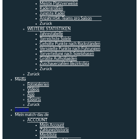
Meiste Platzverweise
Kadergrößen
Jüngste Kader
Anzahl HSK-Teams pro Saison
Zurück
WEITERE STATISTIKEN
Jahrestabelle
Torreichste Spiele
Geholte Punkte nach Rückständen
Verspielte Punkte nach Führungen
Torverteilung nach Spielphasen
Größte Aufholjagden
Zuschauerzahlen Bezirksliga
Zurück
Zurück
Media
Fotogalerien
Videos
App
eSports
Zurück
Spieltag
Mein match-day.de
ACCOUNT
Mein Account
Zahlungshistorie
Merkliste