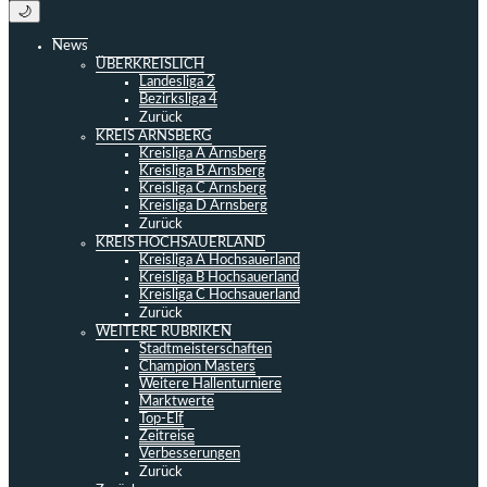
🌙
News
ÜBERKREISLICH
Landesliga 2
Bezirksliga 4
Zurück
KREIS ARNSBERG
Kreisliga A Arnsberg
Kreisliga B Arnsberg
Kreisliga C Arnsberg
Kreisliga D Arnsberg
Zurück
KREIS HOCHSAUERLAND
Kreisliga A Hochsauerland
Kreisliga B Hochsauerland
Kreisliga C Hochsauerland
Zurück
WEITERE RUBRIKEN
Stadtmeisterschaften
Champion Masters
Weitere Hallenturniere
Marktwerte
Top-Elf
Zeitreise
Verbesserungen
Zurück