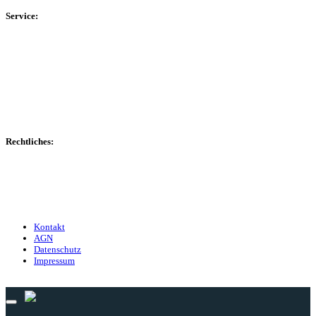
Service:
Spieltag
Spielerdatenbank
Transfers
Marktwerte
Statistiken
Gerüchte
Managerspiel
Rechtliches:
Kontakt
Nutzungsbedingungen
Datenschutz
Impressum
Kontakt
AGN
Datenschutz
Impressum
© 2013 - 2026 match-day.de | Die aktuellsten News des Sauerlandfußballs