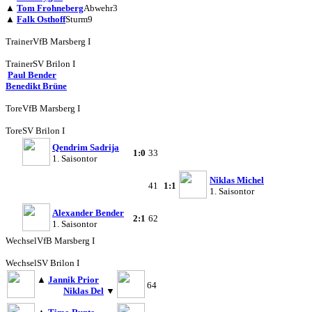
▲
Tom Frohneberg
Abwehr
3
▲
Falk Osthoff
Sturm
9
Trainer
VfB Marsberg I
Trainer
SV Brilon I
Paul Bender
Benedikt Brüne
Tore
VfB Marsberg I
Tore
SV Brilon I
Qendrim Sadrija
1:0
33
1. Saisontor
Niklas Michel
41
1:1
1. Saisontor
Alexander Bender
2:1
62
1. Saisontor
Wechsel
VfB Marsberg I
Wechsel
SV Brilon I
▲
Jannik Prior
64
Niklas Del
▼