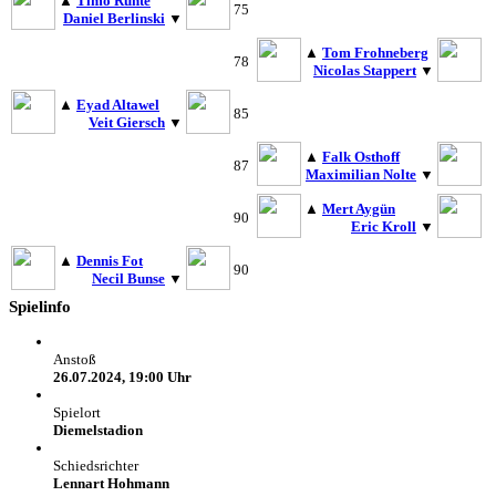
▲
Timo Runte
75
Daniel Berlinski
▼
▲
Tom Frohneberg
78
Nicolas Stappert
▼
▲
Eyad Altawel
85
Veit Giersch
▼
▲
Falk Osthoff
87
Maximilian Nolte
▼
▲
Mert Aygün
90
Eric Kroll
▼
▲
Dennis Fot
90
Necil Bunse
▼
Spielinfo
Anstoß
26.07.2024, 19:00 Uhr
Spielort
Diemelstadion
Schiedsrichter
Lennart Hohmann