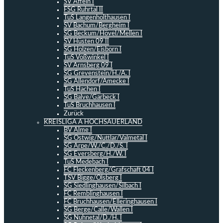
SV Affeln I
FSG Ruhrtal II
TuS Langenholthausen I
SV Bachum/Bergheim I
SG Beckum/Hövel/Mellen I
SV Hüsten 09 II
SG Holzen/Eisborn I
TuS Voßwinkel I
SV Arnsberg 09 I
SG Grevenstein/H./A. I
SG Allendorf/Amecke I
TuS Hachen I
SG Balve/Garbeck I
TuS Bruchhausen I
Zurück
KREISLIGA A HOCHSAUERLAND
BV Alme I
SG Ostwig/Nuttlar/Valmetal I
SG Arpe/W./C./D./S. I
SG Eversberg/H./W. I
TuS Medebach I
FC Fleckenberg/Grafschaft 04 I
TSV Bigge/Olsberg I
SG Siedlinghausen/Silbach I
FC Remblinghausen I
FC Bruchhausen/Elleringhausen I
SG Berge/Calle/Wallen I
SG Nuhnetal/D./H. I