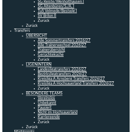
SG Reiste/Wenholthausen I
SG Altenbüren/S./A. I
TuS Velmede/Bestwig I
SV Brilon II
Zurück
Zurück
Transfers
ÜBERSICHT
Alle Sommertransfers 2026|27
Alle Trainerwechsel 2026|27
Trainerübersicht
Gerüchteküche
Zurück
LIGENINTERN
Landesligatransfers 2026|27
Bezirksligatransfers 2026|27
Kreisliga A Arnsberg Transfers 2026|27
Kreisliga A Hochsauerland Transfers 2026|27
Zurück
BESONDERE TEAMS
Vereinslos
Unbekannt
Pausiert
Nicht im Hochsauerland
Karriereende
Zurück
Zurück