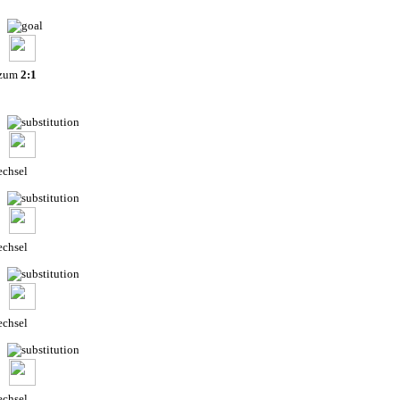
 zum
2:1
chsel
chsel
chsel
chsel