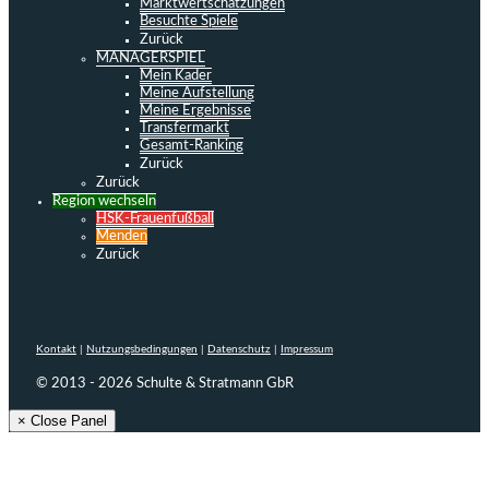
Marktwertschätzungen
Besuchte Spiele
Zurück
MANAGERSPIEL
Mein Kader
Meine Aufstellung
Meine Ergebnisse
Transfermarkt
Gesamt-Ranking
Zurück
Zurück
Region wechseln
HSK-Frauenfußball
Menden
Zurück
Kontakt
|
Nutzungsbedingungen
|
Datenschutz
|
Impressum
© 2013 - 2026 Schulte & Stratmann GbR
× Close Panel