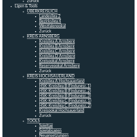
Zurück
Ligen & Tools
ÜBERKREISLICH
Landesliga 2
Bezirksliga 4
Westfalenpokal
Zurück
KREIS ARNSBERG
Kreisliga A Arnsberg
Kreisliga B Arnsberg
Kreisliga C Arnsberg
Kreisliga D Arnsberg
Kreispokal Arnsberg
Reservepokal Arnsberg
Zurück
KREIS HOCHSAUERLAND
Kreisliga A Hochsauerland
HSK-Kreisliga B (Findungsr. 1)
HSK-Kreisliga B (Findungsr. 2)
HSK-Kreisliga B (Findungsr. 3)
HSK-Kreisliga C (Findungsr. 1)
HSK-Kreisliga C (Findungsr. 2)
Kreispokal Hochsauerland
Zurück
TOOLS
Spieltag
Spielabsagen
Neuansetzungen