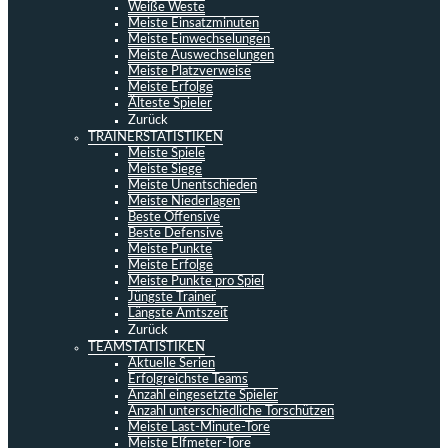
Weiße Weste
Meiste Einsatzminuten
Meiste Einwechselungen
Meiste Auswechselungen
Meiste Platzverweise
Meiste Erfolge
Älteste Spieler
Zurück
TRAINERSTATISTIKEN
Meiste Spiele
Meiste Siege
Meiste Unentschieden
Meiste Niederlagen
Beste Offensive
Beste Defensive
Meiste Punkte
Meiste Erfolge
Meiste Punkte pro Spiel
Jüngste Trainer
Längste Amtszeit
Zurück
TEAMSTATISTIKEN
Aktuelle Serien
Erfolgreichste Teams
Anzahl eingesetzte Spieler
Anzahl unterschiedliche Torschützen
Meiste Last-Minute-Tore
Meiste Elfmeter-Tore