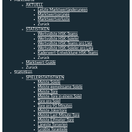
Marktwerte
AKTUELL
Letzte Marktwertänderungen
Marktwertsprünge
Marktwertverluste
Zurück
STATISTIKEN
Wertvollste HSK-Teams
Wertvollste HSK-Spieler
Wertvollste HSK-Teams pro Liga
Wertvollste HSK-Spieler pro Liga
Kaderwert-Entwicklung HSK-Teams
Zurück
Marktwert-Guide
Zurück
Statistiken
SPIELERSTATISTIKEN
Meiste Spiele
Meiste gemeinsame Spiele
Meiste Tore
Meiste Tore in einem Spiel
Tore pro Spiel
Tore pro 90 Minuten
Meiste Jokertore
Meiste Last-Minute-Tore
Meiste Elfmeter-Tore
Längste Torserien
Größte Toranteile