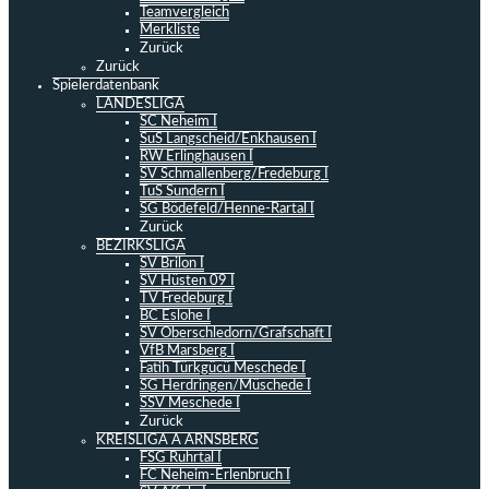
Teamvergleich
Merkliste
Zurück
Zurück
Spielerdatenbank
LANDESLIGA
SC Neheim I
SuS Langscheid/Enkhausen I
RW Erlinghausen I
SV Schmallenberg/Fredeburg I
TuS Sundern I
SG Bödefeld/Henne-Rartal I
Zurück
BEZIRKSLIGA
SV Brilon I
SV Hüsten 09 I
TV Fredeburg I
BC Eslohe I
SV Oberschledorn/Grafschaft I
VfB Marsberg I
Fatih Türkgücü Meschede I
SG Herdringen/Müschede I
SSV Meschede I
Zurück
KREISLIGA A ARNSBERG
FSG Ruhrtal I
FC Neheim-Erlenbruch I