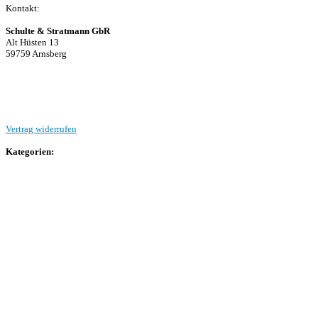
Kontakt:
Schulte & Stratmann GbR
Alt Hüsten 13
59759 Arnsberg
Beitrag einreichen
Vertrag widerrufen
Kategorien:
Allgemein
Landesliga 2
Bezirksliga 4
Kreisliga A Arnsberg
Kreisliga A Hochsauerland
Kreisliga B Arnsberg
Kreisliga B Hochsauerland
Kreisliga C Arnsberg
HSK-Kreisliga C West
HSK-Kreisliga C Ost
Kreisliga D Arnsberg