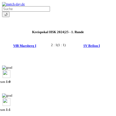
🌙
Kreispokal HSK 2024|25 - 1. Runde
2 : 1
(1 : 1)
VfB Marsberg I
SV Brilon I
 zum
1:0
 zum
1:1