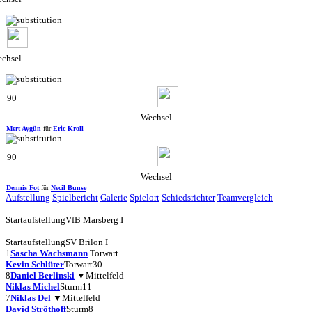
chsel
90
Wechsel
Mert Aygün
für
Eric Kroll
90
Wechsel
Dennis Fot
für
Necil Bunse
Aufstellung
Spielbericht
Galerie
Spielort
Schiedsrichter
Teamvergleich
Startaufstellung
VfB Marsberg I
Startaufstellung
SV Brilon I
1
Sascha Wachsmann
Torwart
Kevin Schlüter
Torwart
30
8
Daniel Berlinski
▼
Mittelfeld
Niklas Michel
Sturm
11
7
Niklas Del
▼
Mittelfeld
David Ströthoff
Sturm
8