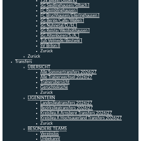
TSV Bigge/Olsberg I
SG Siedlinghausen/Silbach I
FC Remblinghausen I
FC Bruchhausen/Elleringhausen I
SG Berge/Calle/Wallen I
SG Nuhnetal/D./H. I
SG Reiste/Wenholthausen I
SG Altenbüren/S./A. I
TuS Velmede/Bestwig I
SV Brilon II
Zurück
Zurück
Transfers
ÜBERSICHT
Alle Sommertransfers 2026|27
Alle Trainerwechsel 2026|27
Trainerübersicht
Gerüchteküche
Zurück
LIGENINTERN
Landesligatransfers 2026|27
Bezirksligatransfers 2026|27
Kreisliga A Arnsberg Transfers 2026|27
Kreisliga A Hochsauerland Transfers 2026|27
Zurück
BESONDERE TEAMS
Vereinslos
Unbekannt