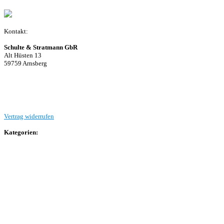
Kontakt:
Schulte & Stratmann GbR
Alt Hüsten 13
59759 Arnsberg
Beitrag einreichen
Vertrag widerrufen
Kategorien:
Allgemein
Landesliga 2
Bezirksliga 4
Kreisliga A Arnsberg
Kreisliga A Hochsauerland
Kreisliga B Arnsberg
Kreisliga B Hochsauerland
Kreisliga C Arnsberg