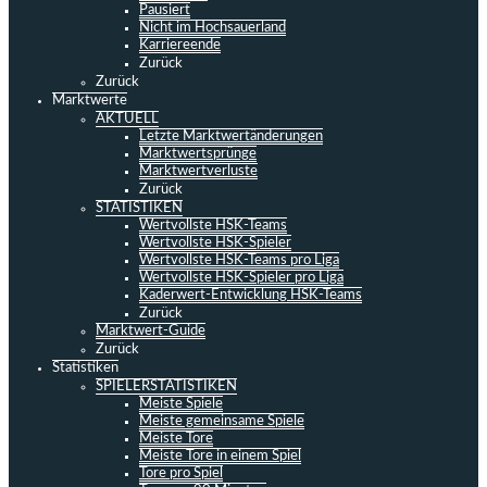
Pausiert
Nicht im Hochsauerland
Karriereende
Zurück
Zurück
Marktwerte
AKTUELL
Letzte Marktwertänderungen
Marktwertsprünge
Marktwertverluste
Zurück
STATISTIKEN
Wertvollste HSK-Teams
Wertvollste HSK-Spieler
Wertvollste HSK-Teams pro Liga
Wertvollste HSK-Spieler pro Liga
Kaderwert-Entwicklung HSK-Teams
Zurück
Marktwert-Guide
Zurück
Statistiken
SPIELERSTATISTIKEN
Meiste Spiele
Meiste gemeinsame Spiele
Meiste Tore
Meiste Tore in einem Spiel
Tore pro Spiel