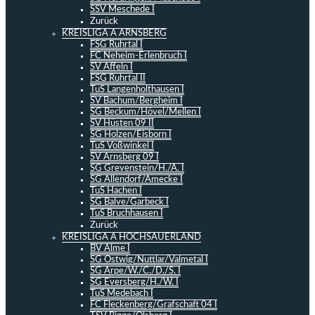
SSV Meschede I
Zurück
KREISLIGA A ARNSBERG
FSG Ruhrtal I
FC Neheim-Erlenbruch I
SV Affeln I
FSG Ruhrtal II
TuS Langenholthausen I
SV Bachum/Bergheim I
SG Beckum/Hövel/Mellen I
SV Hüsten 09 II
SG Holzen/Eisborn I
TuS Voßwinkel I
SV Arnsberg 09 I
SG Grevenstein/H./A. I
SG Allendorf/Amecke I
TuS Hachen I
SG Balve/Garbeck I
TuS Bruchhausen I
Zurück
KREISLIGA A HOCHSAUERLAND
BV Alme I
SG Ostwig/Nuttlar/Valmetal I
SG Arpe/W./C./D./S. I
SG Eversberg/H./W. I
TuS Medebach I
FC Fleckenberg/Grafschaft 04 I