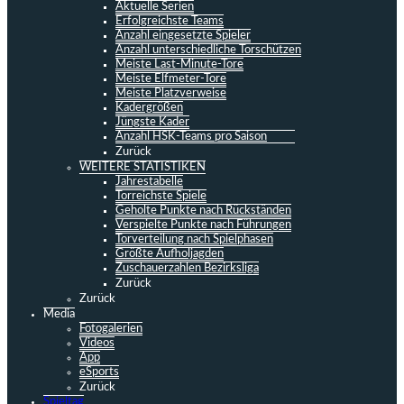
Aktuelle Serien
Erfolgreichste Teams
Anzahl eingesetzte Spieler
Anzahl unterschiedliche Torschützen
Meiste Last-Minute-Tore
Meiste Elfmeter-Tore
Meiste Platzverweise
Kadergrößen
Jüngste Kader
Anzahl HSK-Teams pro Saison
Zurück
WEITERE STATISTIKEN
Jahrestabelle
Torreichste Spiele
Geholte Punkte nach Rückständen
Verspielte Punkte nach Führungen
Torverteilung nach Spielphasen
Größte Aufholjagden
Zuschauerzahlen Bezirksliga
Zurück
Zurück
Media
Fotogalerien
Videos
App
eSports
Zurück
Spieltag