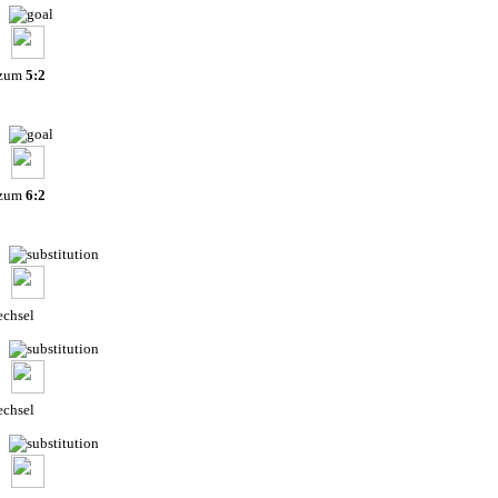
 zum
5:2
 zum
6:2
chsel
chsel