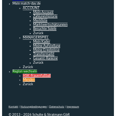
Mein match-day.de
ACCOUNT
Mein Account
Zahlungshistorie
Merkliste
Marktwertschätzungen
Besuchte Spiele
Zurück
MANAGERSPIEL
Mein Kader
Meine Aufstellung
Meine Ergebnisse
Transfermarkt
Gesamt-Ranking
Zurück
Zurück
Region wechseln
HSK-Frauenfußball
Menden
Zurück
Kontakt
|
Nutzungsbedingungen
|
Datenschutz
|
Impressum
© 2013 - 2026 Schulte & Stratmann GbR