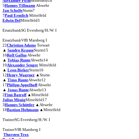
Alexander Picht
Mittelfeld
10
5
Hannes Tillmann
Abwehr
Jan Scholle
Sturm
7
7
Paul Ermlich
Mittelfeld
Edwin Del
Mittelfeld
3
Ersatzbank
SG Eversberg/H./W. I
Ersatzbank
VfB Marsberg I
22
Christian Adams
Torwart
▲
Sandro Krause
Sturm
15
16
Rolf Gallus
Abwehr
▲
Tobias Runte
Abwehr
14
19
Alexander Senger
Mittelfeld
▲
Leon Bieker
Sturm
16
12
Henry Wagener
▲
Sturm
▲
Timo Runte
Abwehr
12
17
Philipp Appelhoff
Abwehr
▲
Jonas Runte
Abwehr
13
2
Finn Batroff
▲
Mittelfeld
Julius Mönig
Mittelfeld
17
3
Hannes Schüttler
▲
Abwehr
18
Bastian Hohmann
▲
Mittelfeld
Trainer
SG Eversberg/H./W. I
Trainer
VfB Marsberg I
Thorsten Trox