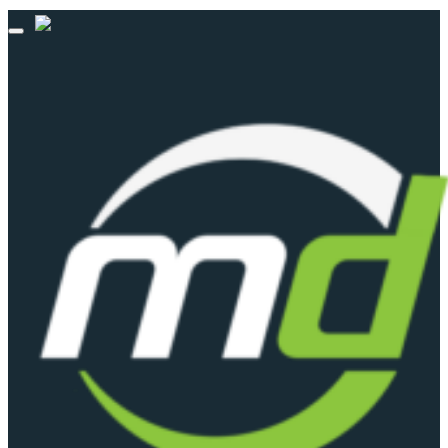
© 2013 - 2026 match-day.de | Die aktuellsten News des Sauerlandfußballs