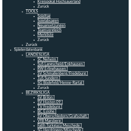
Kreispokal Hochsauerland
Zurück
TOOLS
Spieltag
Spielabsagen
Neuansetzungen
Teamvergleich
Merkliste
Zurück
Zurück
Spielerdatenbank
LANDESLIGA
SC Neheim I
SuS Langscheid/Enkhausen I
RW Erlinghausen I
SV Schmallenberg/Fredeburg I
TuS Sundern I
SG Bödefeld/Henne-Rartal I
Zurück
BEZIRKSLIGA
SV Brilon I
SV Hüsten 09 I
TV Fredeburg I
BC Eslohe I
SV Oberschledorn/Grafschaft I
VfB Marsberg I
Fatih Türkgücü Meschede I
SG Herdringen/Müschede I