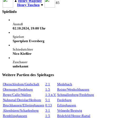
▲
Henry Wagener
85
Henry Tuschen
▼
Spielinfo
Anstoß
02.10.2024, 19:00 Uhr
Spielort
Sportplatz Eversberg
Schiedsrichter
Nico Kießler
Zuschauer
unbekannt
Weitere Partien des Spieltages
Oberschledorn/Grafschaft
2:1
Medebach
Obersorpe/Fredeburg
1:5
Reiste/Wenholthausen
Berge/Calle/Wallen
1:3
n.V.
Schmallenberg/Fredeburg
Nuhnetal/Dreislar/Hesborn
5:1
Fredeburg
Bruchhausen/Elleringhausen
0:13
Erlinghausen
Altenbüren/Scharfenberg
3:1
Velmede/Bestwig
Remblinghausen
1:5
Bödefeld/Henne-Rartal