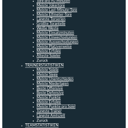
Tore pro 90 Minuten
Meiste Jokertore
Meiste Last-Minute-Tore
Meiste Elfmeter-Tore
Längste Torserien
Größte Toranteile
Weiße Weste
Meiste Einsatzminuten
Meiste Einwechselungen
Meiste Auswechselungen
Meiste Platzverweise
Meiste Erfolge
Älteste Spieler
Zurück
TRAINERSTATISTIKEN
Meiste Spiele
Meiste Siege
Meiste Unentschieden
Meiste Niederlagen
Beste Offensive
Beste Defensive
Meiste Punkte
Meiste Erfolge
Meiste Punkte pro Spiel
Jüngste Trainer
Längste Amtszeit
Zurück
TEAMSTATISTIKEN