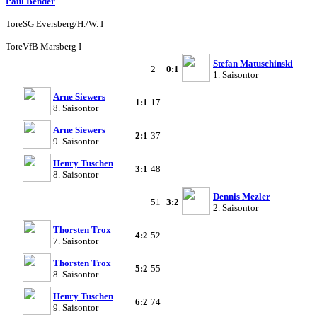
Paul Bender
Tore
SG Eversberg/H./W. I
Tore
VfB Marsberg I
Stefan Matuschinski
2
0:1
1. Saisontor
Arne Siewers
1:1
17
8. Saisontor
Arne Siewers
2:1
37
9. Saisontor
Henry Tuschen
3:1
48
8. Saisontor
Dennis Mezler
51
3:2
2. Saisontor
Thorsten Trox
4:2
52
7. Saisontor
Thorsten Trox
5:2
55
8. Saisontor
Henry Tuschen
6:2
74
9. Saisontor