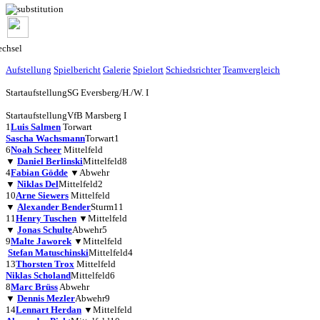
chsel
Aufstellung
Spielbericht
Galerie
Spielort
Schiedsrichter
Teamvergleich
Startaufstellung
SG Eversberg/H./W. I
Startaufstellung
VfB Marsberg I
1
Luis Salmen
Torwart
Sascha Wachsmann
Torwart
1
6
Noah Scheer
Mittelfeld
▼
Daniel Berlinski
Mittelfeld
8
4
Fabian Gödde
▼
Abwehr
▼
Niklas Del
Mittelfeld
2
10
Arne Siewers
Mittelfeld
▼
Alexander Bender
Sturm
11
11
Henry Tuschen
▼
Mittelfeld
▼
Jonas Schulte
Abwehr
5
9
Malte Jaworek
▼
Mittelfeld
Stefan Matuschinski
Mittelfeld
4
13
Thorsten Trox
Mittelfeld
Niklas Scholand
Mittelfeld
6
8
Marc Brüss
Abwehr
▼
Dennis Mezler
Abwehr
9
14
Lennart Herdan
▼
Mittelfeld