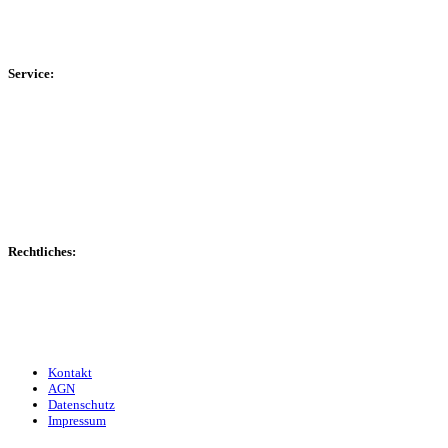
HSK-Kreisliga C West
HSK-Kreisliga C Ost
Kreisliga D Arnsberg
Service:
Spieltag
Spielerdatenbank
Transfers
Marktwerte
Statistiken
Gerüchte
Managerspiel
Rechtliches:
Kontakt
Nutzungsbedingungen
Datenschutz
Impressum
Kontakt
AGN
Datenschutz
Impressum