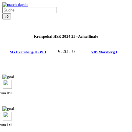
🌙
Kreispokal HSK 2024|25 - Achtelfinale
6 : 2
(2 : 1)
SG Eversberg/H./W. I
VfB Marsberg I
 zum
0:1
 zum
1:1