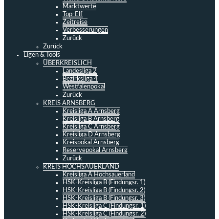
Marktwerte
Top-Elf
Zeitreise
Verbesserungen
Zurück
Zurück
Ligen & Tools
ÜBERKREISLICH
Landesliga 2
Bezirksliga 4
Westfalenpokal
Zurück
KREIS ARNSBERG
Kreisliga A Arnsberg
Kreisliga B Arnsberg
Kreisliga C Arnsberg
Kreisliga D Arnsberg
Kreispokal Arnsberg
Reservepokal Arnsberg
Zurück
KREIS HOCHSAUERLAND
Kreisliga A Hochsauerland
HSK-Kreisliga B (Findungsr. 1)
HSK-Kreisliga B (Findungsr. 2)
HSK-Kreisliga B (Findungsr. 3)
HSK-Kreisliga C (Findungsr. 1)
HSK-Kreisliga C (Findungsr. 2)