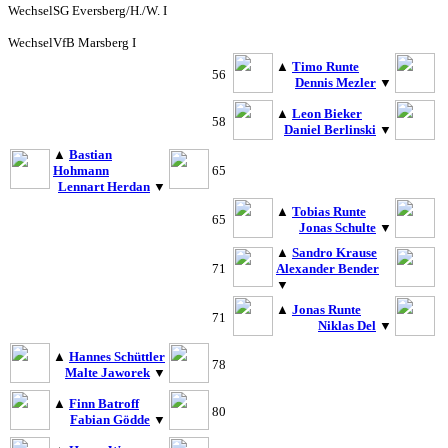
Wechsel
SG Eversberg/H./W. I
Wechsel
VfB Marsberg I
▲
Timo Runte
56
Dennis Mezler
▼
▲
Leon Bieker
58
Daniel Berlinski
▼
▲
Bastian
Hohmann
65
Lennart Herdan
▼
▲
Tobias Runte
65
Jonas Schulte
▼
▲
Sandro Krause
71
Alexander Bender
▼
▲
Jonas Runte
71
Niklas Del
▼
▲
Hannes Schüttler
78
Malte Jaworek
▼
▲
Finn Batroff
80
Fabian Gödde
▼