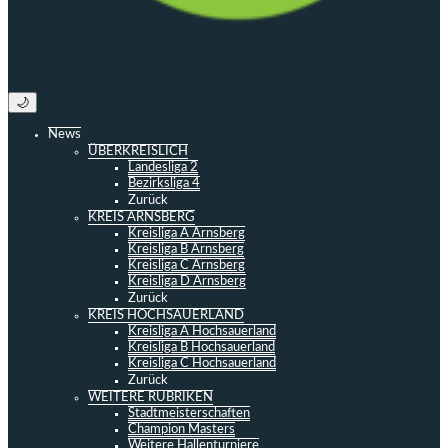
🌙
News
ÜBERKREISLICH
Landesliga 2
Bezirksliga 4
Zurück
KREIS ARNSBERG
Kreisliga A Arnsberg
Kreisliga B Arnsberg
Kreisliga C Arnsberg
Kreisliga D Arnsberg
Zurück
KREIS HOCHSAUERLAND
Kreisliga A Hochsauerland
Kreisliga B Hochsauerland
Kreisliga C Hochsauerland
Zurück
WEITERE RUBRIKEN
Stadtmeisterschaften
Champion Masters
Weitere Hallenturniere