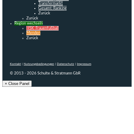
Transfermarkt
Gesamt-Ranking
Zurück
Zurück
Region wechseln
HSK-Frauenfußball
Menden
Zurück
Kontakt
|
Nutzungsbedingungen
|
Datenschutz
|
Impressum
© 2013 - 2026 Schulte & Stratmann GbR
× Close Panel