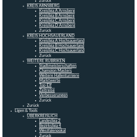
Zurück
KREIS ARNSBERG
Kreisliga A Arnsberg
Kreisliga B Arnsberg
Kreisliga C Arnsberg
Kreisliga D Arnsberg
Zurück
KREIS HOCHSAUERLAND
Kreisliga A Hochsauerland
Kreisliga B Hochsauerland
Kreisliga C Hochsauerland
Zurück
WEITERE RUBRIKEN
Stadtmeisterschaften
Champion Masters
Weitere Hallenturniere
Marktwerte
Top-Elf
Zeitreise
Verbesserungen
Zurück
Zurück
Ligen & Tools
ÜBERKREISLICH
Landesliga 2
Bezirksliga 4
Westfalenpokal
Zurück