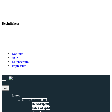
Marktwerte
Statistiken
Gerüchte
Managerspiel
Rechtliches:
Kontakt
Nutzungsbedingungen
Datenschutz
Impressum
Kontakt
AGN
Datenschutz
Impressum
© 2013 - 2026 match-day.de | Die aktuellsten News des Sauerlandfußballs
🌙
News
ÜBERKREISLICH
Landesliga 2
Bezirksliga 4