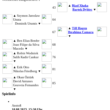
▲
Riad Xhaka
43
Bartek Dybiec
▼
▲
Szymon Jaroslaw
Utrata
64
Dominik Urumis
▼
▲
Till Hagen
67
Ibrahima Camara
▼
▲
Ben Elias Benfer
Joao Filipe da Silva
68
Macedo
▼
▲
Robin Wodniok
Salih Kadir Cankur
76
▼
▲
Erik Otto
81
Nikolas Friedberg
▼
▲
Okan Öztürk
David Antunes
85
Gouveia Fernandes
▼
Spielinfo
Anstoß
10.08.2025, 15:30 Uhr