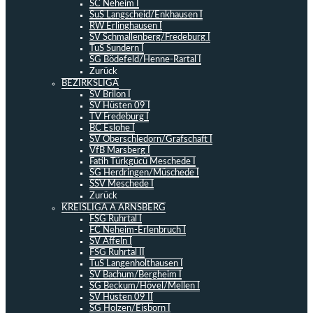
SC Neheim I
SuS Langscheid/Enkhausen I
RW Erlinghausen I
SV Schmallenberg/Fredeburg I
TuS Sundern I
SG Bödefeld/Henne-Rartal I
Zurück
BEZIRKSLIGA
SV Brilon I
SV Hüsten 09 I
TV Fredeburg I
BC Eslohe I
SV Oberschledorn/Grafschaft I
VfB Marsberg I
Fatih Türkgücü Meschede I
SG Herdringen/Müschede I
SSV Meschede I
Zurück
KREISLIGA A ARNSBERG
FSG Ruhrtal I
FC Neheim-Erlenbruch I
SV Affeln I
FSG Ruhrtal II
TuS Langenholthausen I
SV Bachum/Bergheim I
SG Beckum/Hövel/Mellen I
SV Hüsten 09 II
SG Holzen/Eisborn I