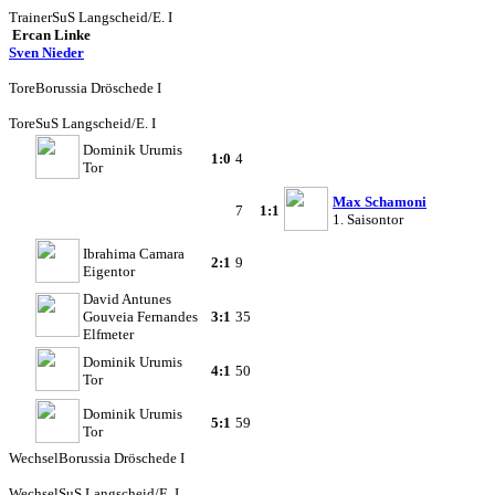
Trainer
SuS Langscheid/E. I
Ercan Linke
Sven Nieder
Tore
Borussia Dröschede I
Tore
SuS Langscheid/E. I
Dominik Urumis
1:0
4
Tor
Max Schamoni
7
1:1
1. Saisontor
Ibrahima Camara
2:1
9
Eigentor
David Antunes
Gouveia Fernandes
3:1
35
Elfmeter
Dominik Urumis
4:1
50
Tor
Dominik Urumis
5:1
59
Tor
Wechsel
Borussia Dröschede I
Wechsel
SuS Langscheid/E. I