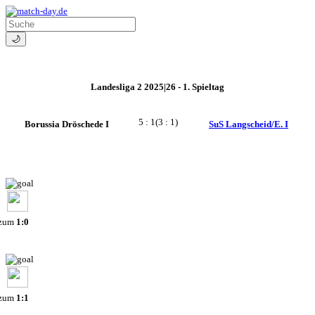
🌙
Landesliga 2 2025|26 - 1. Spieltag
5 : 1
(3 : 1)
Borussia Dröschede I
SuS Langscheid/E. I
 zum
1:0
 zum
1:1