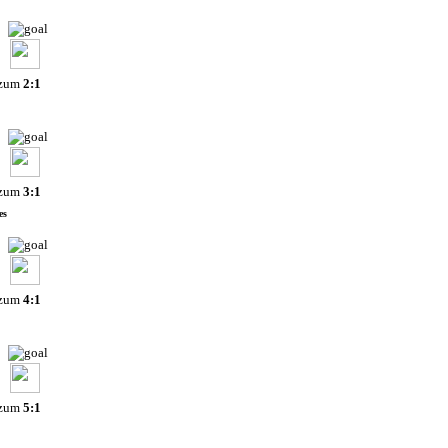
 zum
2:1
 zum
3:1
es
 zum
4:1
 zum
5:1