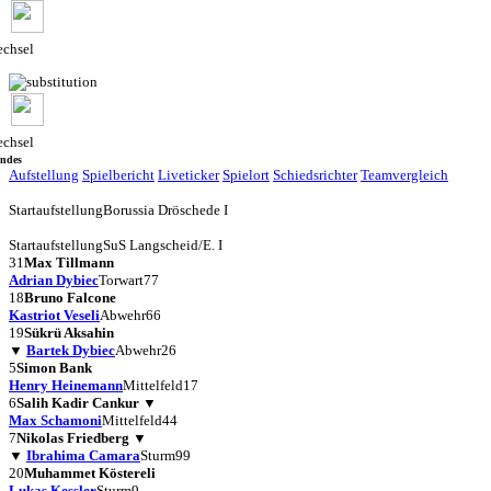
chsel
chsel
andes
Aufstellung
Spielbericht
Liveticker
Spielort
Schiedsrichter
Teamvergleich
Startaufstellung
Borussia Dröschede I
Startaufstellung
SuS Langscheid/E. I
31
Max Tillmann
Adrian Dybiec
Torwart
77
18
Bruno Falcone
Kastriot Veseli
Abwehr
66
19
Sükrü Aksahin
▼
Bartek Dybiec
Abwehr
26
5
Simon Bank
Henry Heinemann
Mittelfeld
17
6
Salih Kadir Cankur
▼
Max Schamoni
Mittelfeld
44
7
Nikolas Friedberg
▼
▼
Ibrahima Camara
Sturm
99
20
Muhammet Köstereli
Lukas Kessler
Sturm
9