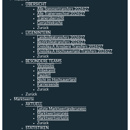
ÜBERSICHT
Alle Sommertransfers 2026|27
Alle Trainerwechsel 2026|27
Trainerübersicht
Gerüchteküche
Zurück
LIGENINTERN
Landesligatransfers 2026|27
Bezirksligatransfers 2026|27
Kreisliga A Arnsberg Transfers 2026|27
Kreisliga A Hochsauerland Transfers 2026|27
Zurück
BESONDERE TEAMS
Vereinslos
Unbekannt
Pausiert
Nicht im Hochsauerland
Karriereende
Zurück
Zurück
Marktwerte
AKTUELL
Letzte Marktwertänderungen
Marktwertsprünge
Marktwertverluste
Zurück
STATISTIKEN