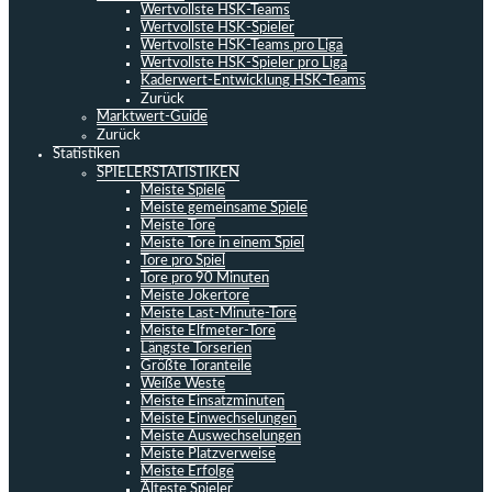
Wertvollste HSK-Teams
Wertvollste HSK-Spieler
Wertvollste HSK-Teams pro Liga
Wertvollste HSK-Spieler pro Liga
Kaderwert-Entwicklung HSK-Teams
Zurück
Marktwert-Guide
Zurück
Statistiken
SPIELERSTATISTIKEN
Meiste Spiele
Meiste gemeinsame Spiele
Meiste Tore
Meiste Tore in einem Spiel
Tore pro Spiel
Tore pro 90 Minuten
Meiste Jokertore
Meiste Last-Minute-Tore
Meiste Elfmeter-Tore
Längste Torserien
Größte Toranteile
Weiße Weste
Meiste Einsatzminuten
Meiste Einwechselungen
Meiste Auswechselungen
Meiste Platzverweise
Meiste Erfolge
Älteste Spieler