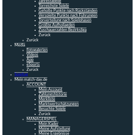
Jahrestabelle
Torreichste Spiele
Geholte Punkte nach Rückständen
Verspielte Punkte nach Führungen
Torverteilung nach Spielphasen
Größte Aufholjagden
Zuschauerzahlen Bezirksliga
Zurück
Zurück
Media
Fotogalerien
Videos
App
eSports
Zurück
Spieltag
Mein match-day.de
ACCOUNT
Mein Account
Zahlungshistorie
Merkliste
Marktwertschätzungen
Besuchte Spiele
Zurück
MANAGERSPIEL
Mein Kader
Meine Aufstellung
Meine Ergebnisse