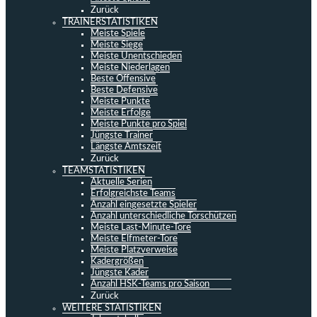
Zurück
TRAINERSTATISTIKEN
Meiste Spiele
Meiste Siege
Meiste Unentschieden
Meiste Niederlagen
Beste Offensive
Beste Defensive
Meiste Punkte
Meiste Erfolge
Meiste Punkte pro Spiel
Jüngste Trainer
Längste Amtszeit
Zurück
TEAMSTATISTIKEN
Aktuelle Serien
Erfolgreichste Teams
Anzahl eingesetzte Spieler
Anzahl unterschiedliche Torschützen
Meiste Last-Minute-Tore
Meiste Elfmeter-Tore
Meiste Platzverweise
Kadergrößen
Jüngste Kader
Anzahl HSK-Teams pro Saison
Zurück
WEITERE STATISTIKEN