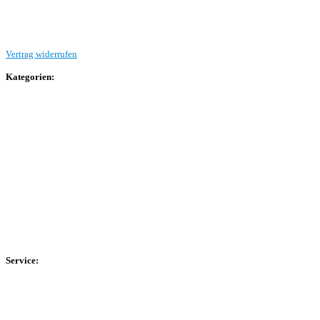
Beitrag einreichen
Vertrag widerrufen
Kategorien:
Allgemein
Landesliga 2
Bezirksliga 4
Kreisliga A Arnsberg
Kreisliga A Hochsauerland
Kreisliga B Arnsberg
Kreisliga B Hochsauerland
Kreisliga C Arnsberg
HSK-Kreisliga C West
HSK-Kreisliga C Ost
Kreisliga D Arnsberg
Service:
Spieltag
Spielerdatenbank
Transfers