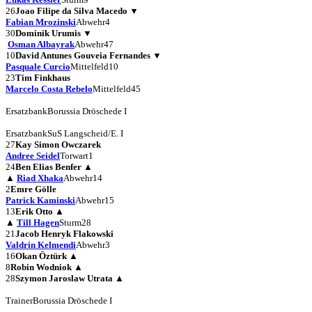
26
Joao Filipe da Silva Macedo
▼
Fabian Mrozinski
Abwehr
4
30
Dominik Urumis
▼
Osman Albayrak
Abwehr
47
10
David Antunes Gouveia Fernandes
▼
Pasquale Curcio
Mittelfeld
10
23
Tim Finkhaus
Marcelo Costa Rebelo
Mittelfeld
45
Ersatzbank
Borussia Dröschede I
Ersatzbank
SuS Langscheid/E. I
27
Kay Simon Owczarek
Andree Seidel
Torwart
1
24
Ben Elias Benfer
▲
▲
Riad Xhaka
Abwehr
14
2
Emre Gölle
Patrick Kaminski
Abwehr
15
13
Erik Otto
▲
▲
Till Hagen
Sturm
28
21
Jacob Henryk Flakowski
Valdrin Kelmendi
Abwehr
3
16
Okan Öztürk
▲
8
Robin Wodniok
▲
28
Szymon Jaroslaw Utrata
▲
Trainer
Borussia Dröschede I