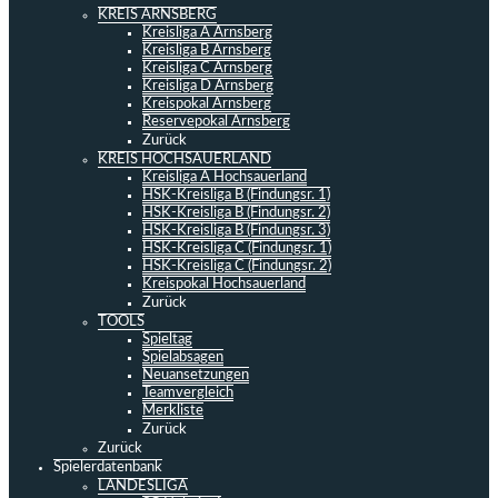
KREIS ARNSBERG
Kreisliga A Arnsberg
Kreisliga B Arnsberg
Kreisliga C Arnsberg
Kreisliga D Arnsberg
Kreispokal Arnsberg
Reservepokal Arnsberg
Zurück
KREIS HOCHSAUERLAND
Kreisliga A Hochsauerland
HSK-Kreisliga B (Findungsr. 1)
HSK-Kreisliga B (Findungsr. 2)
HSK-Kreisliga B (Findungsr. 3)
HSK-Kreisliga C (Findungsr. 1)
HSK-Kreisliga C (Findungsr. 2)
Kreispokal Hochsauerland
Zurück
TOOLS
Spieltag
Spielabsagen
Neuansetzungen
Teamvergleich
Merkliste
Zurück
Zurück
Spielerdatenbank
LANDESLIGA