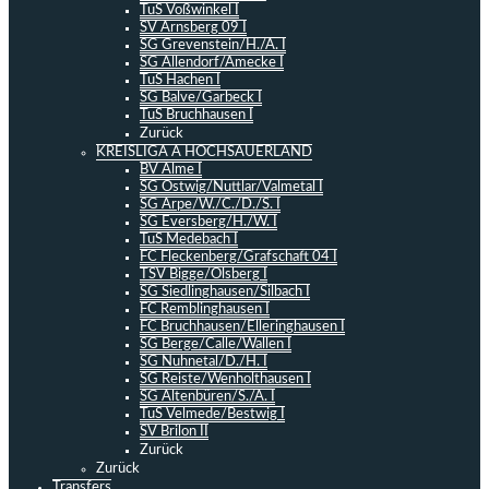
TuS Voßwinkel I
SV Arnsberg 09 I
SG Grevenstein/H./A. I
SG Allendorf/Amecke I
TuS Hachen I
SG Balve/Garbeck I
TuS Bruchhausen I
Zurück
KREISLIGA A HOCHSAUERLAND
BV Alme I
SG Ostwig/Nuttlar/Valmetal I
SG Arpe/W./C./D./S. I
SG Eversberg/H./W. I
TuS Medebach I
FC Fleckenberg/Grafschaft 04 I
TSV Bigge/Olsberg I
SG Siedlinghausen/Silbach I
FC Remblinghausen I
FC Bruchhausen/Elleringhausen I
SG Berge/Calle/Wallen I
SG Nuhnetal/D./H. I
SG Reiste/Wenholthausen I
SG Altenbüren/S./A. I
TuS Velmede/Bestwig I
SV Brilon II
Zurück
Zurück
Transfers