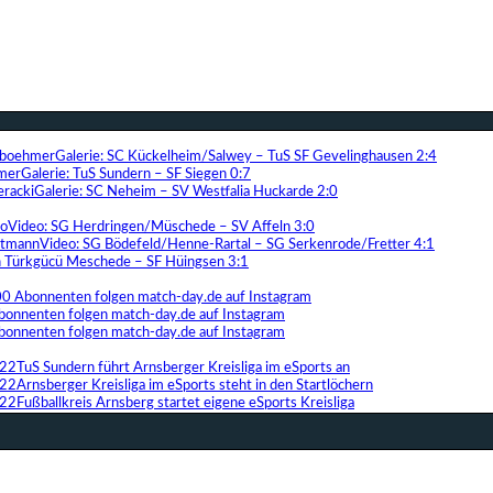
Galerie: SC Kückelheim/Salwey – TuS SF Gevelinghausen 2:4
Galerie: TuS Sundern – SF Siegen 0:7
Galerie: SC Neheim – SV Westfalia Huckarde 2:0
Video: SG Herdringen/Müschede – SV Affeln 3:0
Video: SG Bödefeld/Henne-Rartal – SG Serkenrode/Fretter 4:1
ih Türkgücü Meschede – SF Hüingsen 3:1
00 Abonnenten folgen match-day.de auf Instagram
bonnenten folgen match-day.de auf Instagram
bonnenten folgen match-day.de auf Instagram
TuS Sundern führt Arnsberger Kreisliga im eSports an
Arnsberger Kreisliga im eSports steht in den Startlöchern
Fußballkreis Arnsberg startet eigene eSports Kreisliga