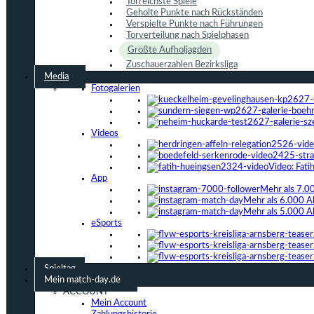
Torreichste Spiele
Geholte Punkte nach Rückständen
Verspielte Punkte nach Führungen
Torverteilung nach Spielphasen
Größte Aufholjagden
Zuschauerzahlen Bezirksliga
Media
Fotogalerien
Videos
Video: Fat
App
Mehr als 7.0
Mehr als 6.000 A
Mehr als 5.000 A
eSports
Spieltag
Mein match-day.de
ACCOUNT
Mein Account