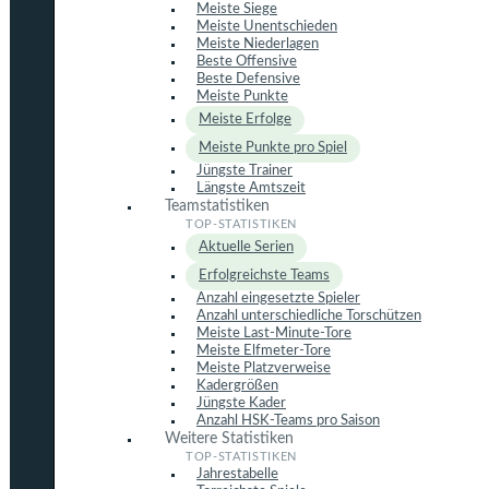
Meiste Siege
Meiste Unentschieden
Meiste Niederlagen
Beste Offensive
Beste Defensive
Meiste Punkte
Meiste Erfolge
Meiste Punkte pro Spiel
Jüngste Trainer
Längste Amtszeit
Teamstatistiken
Aktuelle Serien
Erfolgreichste Teams
Anzahl eingesetzte Spieler
Anzahl unterschiedliche Torschützen
Meiste Last-Minute-Tore
Meiste Elfmeter-Tore
Meiste Platzverweise
Kadergrößen
Jüngste Kader
Anzahl HSK-Teams pro Saison
Weitere Statistiken
Jahrestabelle