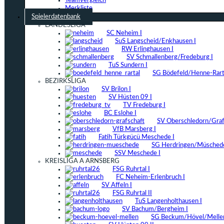
Teamvergleich
Merkliste
Spielerdatenbank
LANDESLIGA
SC Neheim I
SuS Langscheid/Enkhausen I
RW Erlinghausen I
SV Schmallenberg/Fredeburg I
TuS Sundern I
SG Bödefeld/Henne-Rarta
BEZIRKSLIGA
SV Brilon I
SV Hüsten 09 I
TV Fredeburg I
BC Eslohe I
SV Oberschledorn/Grafs
VfB Marsberg I
Fatih Türkgücü Meschede I
SG Herdringen/Müschede
SSV Meschede I
KREISLIGA A ARNSBERG
FSG Ruhrtal I
FC Neheim-Erlenbruch I
SV Affeln I
FSG Ruhrtal II
TuS Langenholthausen I
SV Bachum/Bergheim I
SG Beckum/Hövel/Mellen