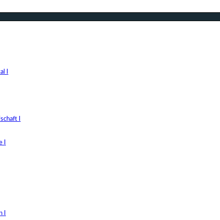
l I
chaft I
 I
 I