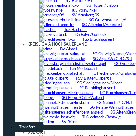
SV Hüsten 09 II
SG Holzen/Eisborn I
TuS Voßwinkel I
SV Arnsberg 09 I
SG Grevenstein/H./A. I
SG Allendorf/Amecke I
TuS Hachen I
SG Balve/Garbeck I
TuS Bruchhausen I
KREISLIGA A HOCHSAUERLAND
BV Alme I
SG Ostwig/Nuttlar/Valmet
SG Arpe/W./C./D./S. I
SG Eversber
TuS Medebach I
FC Fleckenberg/Grafschaf
TSV Bigge/Olsberg I
SG Siedlinghausen/Silbach I
FC Remblinghausen I
FC Bruchhausen/Elle
SG Berge/Calle/Wallen I
SG Nuhnetal/D./H. I
SG Reiste/Wenholthausen 
SG Altenbüren/
TuS Velmede/Bestwig I
SV Brilon II
Transfers
ÜBERSICHT