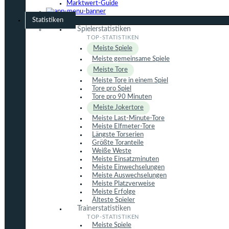
Marktwert-Guide
Statistiken
Spielerstatistiken
Meiste Spiele
Meiste gemeinsame Spiele
Meiste Tore
Meiste Tore in einem Spiel
Tore pro Spiel
Tore pro 90 Minuten
Meiste Jokertore
Meiste Last-Minute-Tore
Meiste Elfmeter-Tore
Längste Torserien
Größte Toranteile
Weiße Weste
Meiste Einsatzminuten
Meiste Einwechselungen
Meiste Auswechselungen
Meiste Platzverweise
Meiste Erfolge
Älteste Spieler
Trainerstatistiken
Meiste Spiele