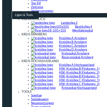
Top-Elf
Zeitreise
Verbesserungen
Ligen & Tools
ÜBERKREISLICH
Landesliga 2
Bezirksliga 4
Westfalenpokal
KREIS ARNSBERG
Kreisliga A Arnsberg
Kreisliga B Arnsberg
Kreisliga C Arnsberg
Kreisliga D Arnsberg
Kreispokal Arnsberg
Reservepokal Arnsberg
KREIS HOCHSAUERLAND
Kreisliga A Hochsauerland
HSK-Kreisliga B (Findungsr. 1)
HSK-Kreisliga B (Findungsr. 2)
HSK-Kreisliga B (Findungsr. 3)
HSK-Kreisliga C (Findungsr. 1)
HSK-Kreisliga C (Findungsr. 2)
Kreispokal Hochsauerland
TOOLS
Spieltag
Spielabsagen
Neuansetzungen