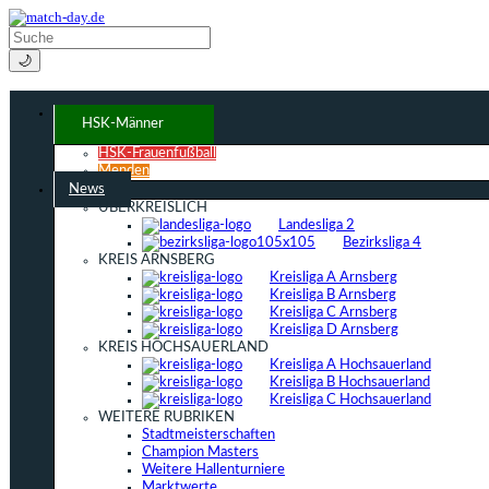
🌙
HSK-Männer
HSK-Frauenfußball
Menden
News
ÜBERKREISLICH
Landesliga 2
Bezirksliga 4
KREIS ARNSBERG
Kreisliga A Arnsberg
Kreisliga B Arnsberg
Kreisliga C Arnsberg
Kreisliga D Arnsberg
KREIS HOCHSAUERLAND
Kreisliga A Hochsauerland
Kreisliga B Hochsauerland
Kreisliga C Hochsauerland
WEITERE RUBRIKEN
Stadtmeisterschaften
Champion Masters
Weitere Hallenturniere
Marktwerte