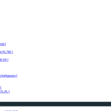
al I
g/H./W. I
t 04 I
ringhausen I
I
S./A. I