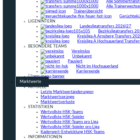
Alle Sommertrans
Alle Trainerwechs
Trainerübersicht
Gerüchtek
LIGENINTERN
Landesligatransfers 2026|27
Bezirksligatransfers 2
Kreisliga A Arnsberg Transfers 20
Kreisliga A Hochsauerland Transfe
BESONDERE TEAMS
Vereinslos
Unbekannt
Pausiert
Nicht im Hochsauerland
Karriereende
Marktwerte
AKTUELL
Letzte Marktwertänderungen
Marktwertsprünge
Marktwertverluste
STATISTIKEN
Wertvollste HSK-Teams
Wertvollste HSK-Spieler
Wertvollste HSK-Teams pro Liga
Wertvollste HSK-Spieler pro Liga
Kaderwert-Entwicklung HSK-Teams
INFORMATIONEN