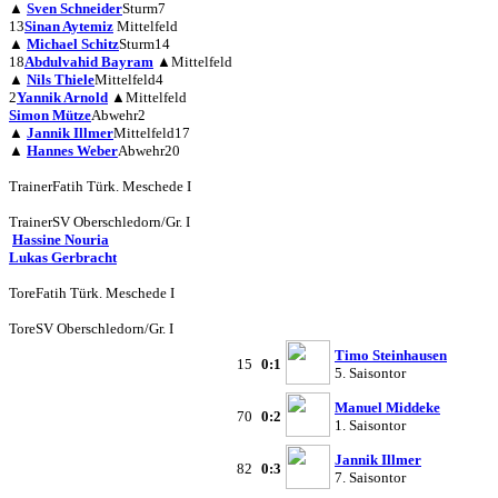
▲
Sven Schneider
Sturm
7
13
Sinan Aytemiz
Mittelfeld
▲
Michael Schitz
Sturm
14
18
Abdulvahid Bayram
▲
Mittelfeld
▲
Nils Thiele
Mittelfeld
4
2
Yannik Arnold
▲
Mittelfeld
Simon Mütze
Abwehr
2
▲
Jannik Illmer
Mittelfeld
17
▲
Hannes Weber
Abwehr
20
Trainer
Fatih Türk. Meschede I
Trainer
SV Oberschledorn/Gr. I
Hassine Nouria
Lukas Gerbracht
Tore
Fatih Türk. Meschede I
Tore
SV Oberschledorn/Gr. I
Timo Steinhausen
15
0:1
5. Saisontor
Manuel Middeke
70
0:2
1. Saisontor
Jannik Illmer
82
0:3
7. Saisontor