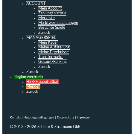
ACCOUNT
Mein Account
Zahlungshistorie
Merkliste
Marktwertschätzungen
Besuchte Spiele
Zurück
MANAGERSPIEL
Mein Kader
Meine Aufstellung
Meine Ergebnisse
Transfermarkt
Gesamt-Ranking
Zurück
Zurück
Region wechseln
HSK-Frauenfußball
Menden
Zurück
Kontakt
|
Nutzungsbedingungen
|
Datenschutz
|
Impressum
© 2013 - 2026 Schulte & Stratmann GbR