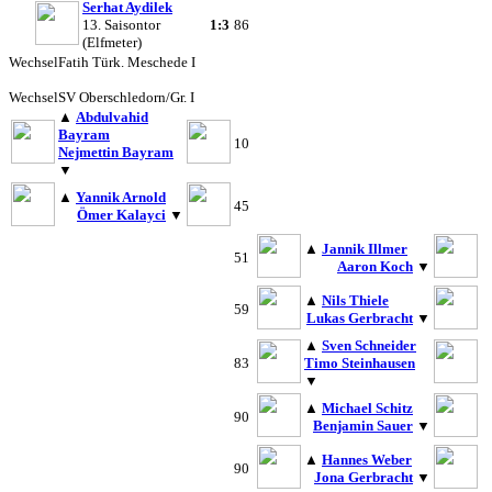
Serhat Aydilek
13. Saisontor
1:3
86
(Elfmeter)
Wechsel
Fatih Türk. Meschede I
Wechsel
SV Oberschledorn/Gr. I
▲
Abdulvahid
Bayram
10
Nejmettin Bayram
▼
▲
Yannik Arnold
45
Ömer Kalayci
▼
▲
Jannik Illmer
51
Aaron Koch
▼
▲
Nils Thiele
59
Lukas Gerbracht
▼
▲
Sven Schneider
83
Timo Steinhausen
▼
▲
Michael Schitz
90
Benjamin Sauer
▼
▲
Hannes Weber
90
Jona Gerbracht
▼