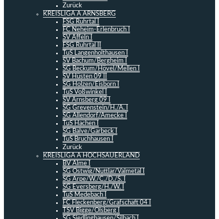
Zurück
KREISLIGA A ARNSBERG
FSG Ruhrtal I
FC Neheim-Erlenbruch I
SV Affeln I
FSG Ruhrtal II
TuS Langenholthausen I
SV Bachum/Bergheim I
SG Beckum/Hövel/Mellen I
SV Hüsten 09 II
SG Holzen/Eisborn I
TuS Voßwinkel I
SV Arnsberg 09 I
SG Grevenstein/H./A. I
SG Allendorf/Amecke I
TuS Hachen I
SG Balve/Garbeck I
TuS Bruchhausen I
Zurück
KREISLIGA A HOCHSAUERLAND
BV Alme I
SG Ostwig/Nuttlar/Valmetal I
SG Arpe/W./C./D./S. I
SG Eversberg/H./W. I
TuS Medebach I
FC Fleckenberg/Grafschaft 04 I
TSV Bigge/Olsberg I
SG Siedlinghausen/Silbach I