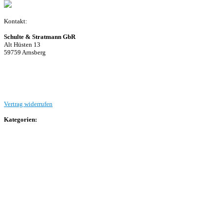
Kontakt:
Schulte & Stratmann GbR
Alt Hüsten 13
59759 Arnsberg
Beitrag einreichen
Vertrag widerrufen
Kategorien:
Allgemein
Landesliga 2
Bezirksliga 4
Kreisliga A Arnsberg
Kreisliga A Hochsauerland
Kreisliga B Arnsberg
Kreisliga B Hochsauerland
Kreisliga C Arnsberg
HSK-Kreisliga C West