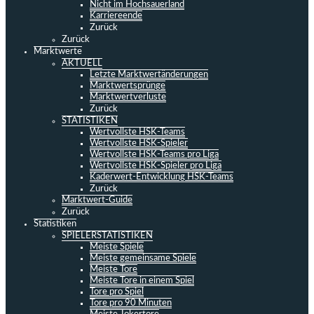
Nicht im Hochsauerland
Karriereende
Zurück
Zurück
Marktwerte
AKTUELL
Letzte Marktwertänderungen
Marktwertsprünge
Marktwertverluste
Zurück
STATISTIKEN
Wertvollste HSK-Teams
Wertvollste HSK-Spieler
Wertvollste HSK-Teams pro Liga
Wertvollste HSK-Spieler pro Liga
Kaderwert-Entwicklung HSK-Teams
Zurück
Marktwert-Guide
Zurück
Statistiken
SPIELERSTATISTIKEN
Meiste Spiele
Meiste gemeinsame Spiele
Meiste Tore
Meiste Tore in einem Spiel
Tore pro Spiel
Tore pro 90 Minuten