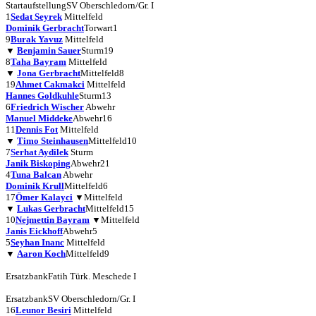
Startaufstellung
SV Oberschledorn/Gr. I
1
Sedat Seyrek
Mittelfeld
Dominik Gerbracht
Torwart
1
9
Burak Yavuz
Mittelfeld
▼
Benjamin Sauer
Sturm
19
8
Taha Bayram
Mittelfeld
▼
Jona Gerbracht
Mittelfeld
8
19
Ahmet Cakmakci
Mittelfeld
Hannes Goldkuhle
Sturm
13
6
Friedrich Wischer
Abwehr
Manuel Middeke
Abwehr
16
11
Dennis Fot
Mittelfeld
▼
Timo Steinhausen
Mittelfeld
10
7
Serhat Aydilek
Sturm
Janik Biskoping
Abwehr
21
4
Tuna Balcan
Abwehr
Dominik Krull
Mittelfeld
6
17
Ömer Kalayci
▼
Mittelfeld
▼
Lukas Gerbracht
Mittelfeld
15
10
Nejmettin Bayram
▼
Mittelfeld
Janis Eickhoff
Abwehr
5
5
Seyhan Inanc
Mittelfeld
▼
Aaron Koch
Mittelfeld
9
Ersatzbank
Fatih Türk. Meschede I
Ersatzbank
SV Oberschledorn/Gr. I
16
Leunor Besiri
Mittelfeld