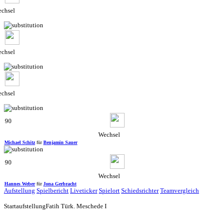
chsel
chsel
chsel
90
Wechsel
Michael Schitz
für
Benjamin Sauer
90
Wechsel
Hannes Weber
für
Jona Gerbracht
Aufstellung
Spielbericht
Liveticker
Spielort
Schiedsrichter
Teamvergleich
Startaufstellung
Fatih Türk. Meschede I