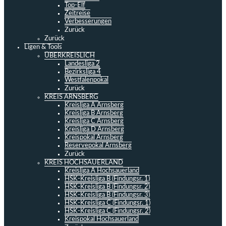
Top-Elf
Zeitreise
Verbesserungen
Zurück
Zurück
Ligen & Tools
ÜBERKREISLICH
Landesliga 2
Bezirksliga 4
Westfalenpokal
Zurück
KREIS ARNSBERG
Kreisliga A Arnsberg
Kreisliga B Arnsberg
Kreisliga C Arnsberg
Kreisliga D Arnsberg
Kreispokal Arnsberg
Reservepokal Arnsberg
Zurück
KREIS HOCHSAUERLAND
Kreisliga A Hochsauerland
HSK-Kreisliga B (Findungsr. 1)
HSK-Kreisliga B (Findungsr. 2)
HSK-Kreisliga B (Findungsr. 3)
HSK-Kreisliga C (Findungsr. 1)
HSK-Kreisliga C (Findungsr. 2)
Kreispokal Hochsauerland