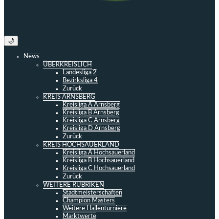
🌙
News
ÜBERKREISLICH
Landesliga 2
Bezirksliga 4
Zurück
KREIS ARNSBERG
Kreisliga A Arnsberg
Kreisliga B Arnsberg
Kreisliga C Arnsberg
Kreisliga D Arnsberg
Zurück
KREIS HOCHSAUERLAND
Kreisliga A Hochsauerland
Kreisliga B Hochsauerland
Kreisliga C Hochsauerland
Zurück
WEITERE RUBRIKEN
Stadtmeisterschaften
Champion Masters
Weitere Hallenturniere
Marktwerte