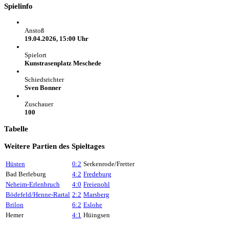
Spielinfo
Anstoß
19.04.2026, 15:00 Uhr
Spielort
Kunstrasenplatz Meschede
Schiedsrichter
Sven Bonner
Zuschauer
100
Tabelle
Weitere Partien des Spieltages
Hüsten
0:2
Serkenrode/Fretter
Bad Berleburg
4:2
Fredeburg
Neheim-Erlenbruch
4:0
Freienohl
Bödefeld/Henne-Rartal
2:2
Marsberg
Brilon
6:2
Eslohe
Hemer
4:1
Hüingsen