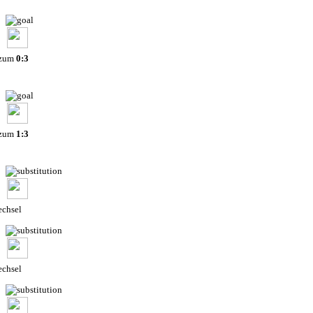
 zum
0:3
 zum
1:3
chsel
chsel