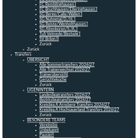
FC Remblinghausen I
FC Bruchhausen/Elleringhausen I
SG Berge/Calle/Wallen I
SG Nuhnetal/D./H. I
SG Reiste/Wenholthausen I
SG Altenbüren/S./A. I
TuS Velmede/Bestwig I
SV Brilon II
Zurück
Zurück
Transfers
ÜBERSICHT
Alle Sommertransfers 2026|27
Alle Trainerwechsel 2026|27
Trainerübersicht
Gerüchteküche
Zurück
LIGENINTERN
Landesligatransfers 2026|27
Bezirksligatransfers 2026|27
Kreisliga A Arnsberg Transfers 2026|27
Kreisliga A Hochsauerland Transfers 2026|27
Zurück
BESONDERE TEAMS
Vereinslos
Unbekannt
Pausiert