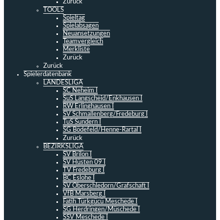
Zurück
TOOLS
Spieltag
Spielabsagen
Neuansetzungen
Teamvergleich
Merkliste
Zurück
Zurück
Spielerdatenbank
LANDESLIGA
SC Neheim I
SuS Langscheid/Enkhausen I
RW Erlinghausen I
SV Schmallenberg/Fredeburg I
TuS Sundern I
SG Bödefeld/Henne-Rartal I
Zurück
BEZIRKSLIGA
SV Brilon I
SV Hüsten 09 I
TV Fredeburg I
BC Eslohe I
SV Oberschledorn/Grafschaft I
VfB Marsberg I
Fatih Türkgücü Meschede I
SG Herdringen/Müschede I
SSV Meschede I