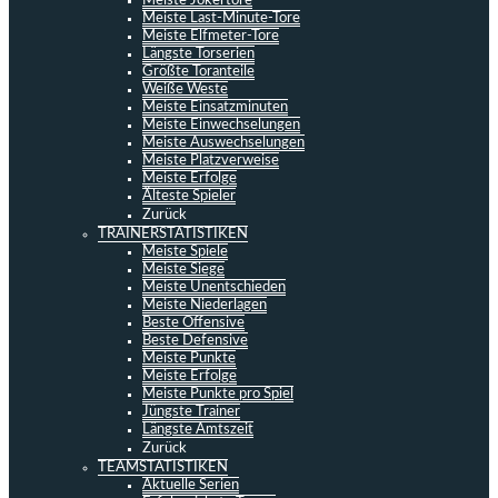
Meiste Jokertore
Meiste Last-Minute-Tore
Meiste Elfmeter-Tore
Längste Torserien
Größte Toranteile
Weiße Weste
Meiste Einsatzminuten
Meiste Einwechselungen
Meiste Auswechselungen
Meiste Platzverweise
Meiste Erfolge
Älteste Spieler
Zurück
TRAINERSTATISTIKEN
Meiste Spiele
Meiste Siege
Meiste Unentschieden
Meiste Niederlagen
Beste Offensive
Beste Defensive
Meiste Punkte
Meiste Erfolge
Meiste Punkte pro Spiel
Jüngste Trainer
Längste Amtszeit
Zurück
TEAMSTATISTIKEN
Aktuelle Serien