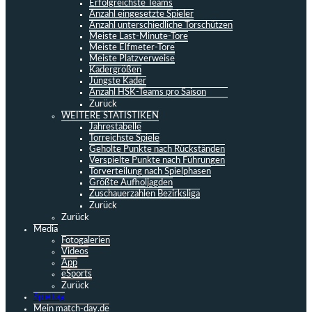
Erfolgreichste Teams
Anzahl eingesetzte Spieler
Anzahl unterschiedliche Torschützen
Meiste Last-Minute-Tore
Meiste Elfmeter-Tore
Meiste Platzverweise
Kadergrößen
Jüngste Kader
Anzahl HSK-Teams pro Saison
Zurück
WEITERE STATISTIKEN
Jahrestabelle
Torreichste Spiele
Geholte Punkte nach Rückständen
Verspielte Punkte nach Führungen
Torverteilung nach Spielphasen
Größte Aufholjagden
Zuschauerzahlen Bezirksliga
Zurück
Zurück
Media
Fotogalerien
Videos
App
eSports
Zurück
Spieltag
Mein match-day.de