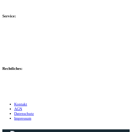
HSK-Kreisliga C Ost
Kreisliga D Arnsberg
Service:
Spieltag
Spielerdatenbank
Transfers
Marktwerte
Statistiken
Gerüchte
Managerspiel
Rechtliches:
Kontakt
Nutzungsbedingungen
Datenschutz
Impressum
Kontakt
AGN
Datenschutz
Impressum
© 2013 - 2026 match-day.de | Die aktuellsten News des Sauerlandfußballs