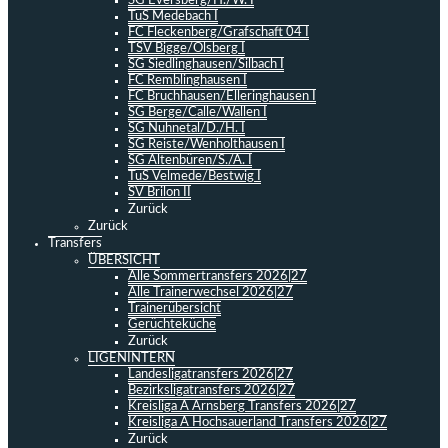
SG Eversberg/H./W. I
TuS Medebach I
FC Fleckenberg/Grafschaft 04 I
TSV Bigge/Olsberg I
SG Siedlinghausen/Silbach I
FC Remblinghausen I
FC Bruchhausen/Elleringhausen I
SG Berge/Calle/Wallen I
SG Nuhnetal/D./H. I
SG Reiste/Wenholthausen I
SG Altenbüren/S./A. I
TuS Velmede/Bestwig I
SV Brilon II
Zurück
Zurück
Transfers
ÜBERSICHT
Alle Sommertransfers 2026|27
Alle Trainerwechsel 2026|27
Trainerübersicht
Gerüchteküche
Zurück
LIGENINTERN
Landesligatransfers 2026|27
Bezirksligatransfers 2026|27
Kreisliga A Arnsberg Transfers 2026|27
Kreisliga A Hochsauerland Transfers 2026|27
Zurück