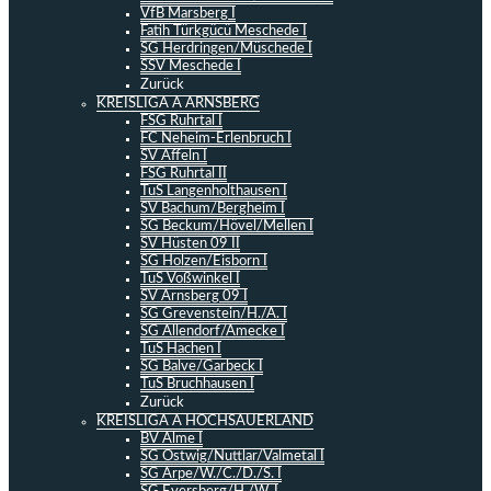
VfB Marsberg I
Fatih Türkgücü Meschede I
SG Herdringen/Müschede I
SSV Meschede I
Zurück
KREISLIGA A ARNSBERG
FSG Ruhrtal I
FC Neheim-Erlenbruch I
SV Affeln I
FSG Ruhrtal II
TuS Langenholthausen I
SV Bachum/Bergheim I
SG Beckum/Hövel/Mellen I
SV Hüsten 09 II
SG Holzen/Eisborn I
TuS Voßwinkel I
SV Arnsberg 09 I
SG Grevenstein/H./A. I
SG Allendorf/Amecke I
TuS Hachen I
SG Balve/Garbeck I
TuS Bruchhausen I
Zurück
KREISLIGA A HOCHSAUERLAND
BV Alme I
SG Ostwig/Nuttlar/Valmetal I
SG Arpe/W./C./D./S. I