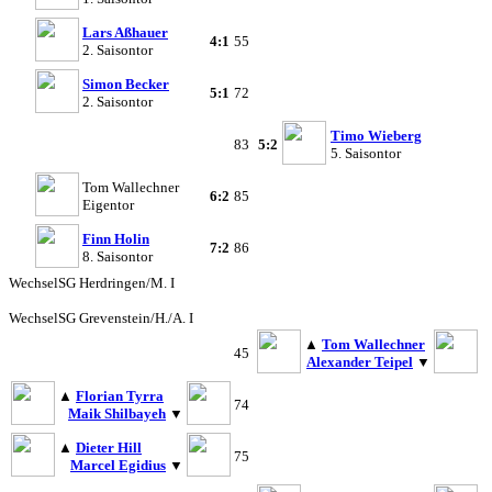
Lars Aßhauer
4:1
55
2. Saisontor
Simon Becker
5:1
72
2. Saisontor
Timo Wieberg
83
5:2
5. Saisontor
Tom Wallechner
6:2
85
Eigentor
Finn Holin
7:2
86
8. Saisontor
Wechsel
SG Herdringen/M. I
Wechsel
SG Grevenstein/H./A. I
▲
Tom Wallechner
45
Alexander Teipel
▼
▲
Florian Tyrra
74
Maik Shilbayeh
▼
▲
Dieter Hill
75
Marcel Egidius
▼