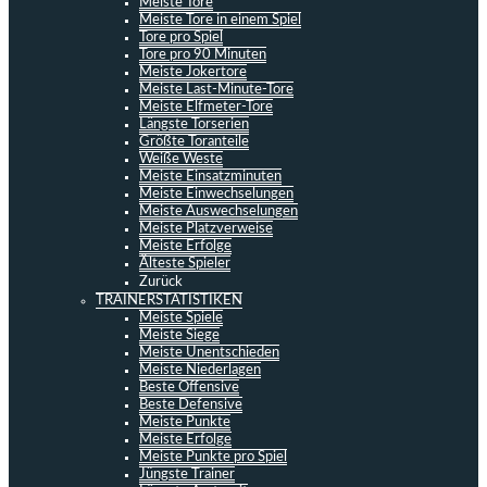
Meiste Tore
Meiste Tore in einem Spiel
Tore pro Spiel
Tore pro 90 Minuten
Meiste Jokertore
Meiste Last-Minute-Tore
Meiste Elfmeter-Tore
Längste Torserien
Größte Toranteile
Weiße Weste
Meiste Einsatzminuten
Meiste Einwechselungen
Meiste Auswechselungen
Meiste Platzverweise
Meiste Erfolge
Älteste Spieler
Zurück
TRAINERSTATISTIKEN
Meiste Spiele
Meiste Siege
Meiste Unentschieden
Meiste Niederlagen
Beste Offensive
Beste Defensive
Meiste Punkte
Meiste Erfolge
Meiste Punkte pro Spiel
Jüngste Trainer