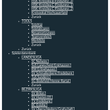
HSK-Kreisliga B (Findungsr. 3)
HSK-Kreisliga C (Findungsr. 1)
HSK-Kreisliga C (Findungsr. 2)
Kreispokal Hochsauerland
Zurück
TOOLS
Spieltag
Spielabsagen
Neuansetzungen
Teamvergleich
Merkliste
Zurück
Zurück
Spielerdatenbank
LANDESLIGA
SC Neheim I
SuS Langscheid/Enkhausen I
RW Erlinghausen I
SV Schmallenberg/Fredeburg I
TuS Sundern I
SG Bödefeld/Henne-Rartal I
Zurück
BEZIRKSLIGA
SV Brilon I
SV Hüsten 09 I
TV Fredeburg I
BC Eslohe I
SV Oberschledorn/Grafschaft I