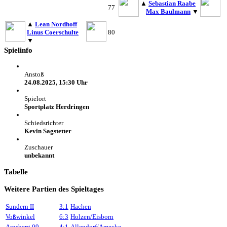
▲
Sebastian Raabe
77
Max Baulmann
▼
▲
Lean Nordhoff
Linus Coerschulte
80
▼
Spielinfo
Anstoß
24.08.2025, 15:30 Uhr
Spielort
Sportplatz Herdringen
Schiedsrichter
Kevin Sagstetter
Zuschauer
unbekannt
Tabelle
Weitere Partien des Spieltages
Sundern II
3:1
Hachen
Voßwinkel
6:3
Holzen/Eisborn
Arnsberg 09
4:1
Allendorf/Amecke