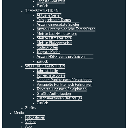
Längste Amtszeit
Zurück
TEAMSTATISTIKEN
Aktuelle Serien
Erfolgreichste Teams
Anzahl eingesetzte Spieler
Anzahl unterschiedliche Torschützen
Meiste Last-Minute-Tore
Meiste Elfmeter-Tore
Meiste Platzverweise
Kadergrößen
Jüngste Kader
Anzahl HSK-Teams pro Saison
Zurück
WEITERE STATISTIKEN
Jahrestabelle
Torreichste Spiele
Geholte Punkte nach Rückständen
Verspielte Punkte nach Führungen
Torverteilung nach Spielphasen
Größte Aufholjagden
Zuschauerzahlen Bezirksliga
Zurück
Zurück
Media
Fotogalerien
Videos
App