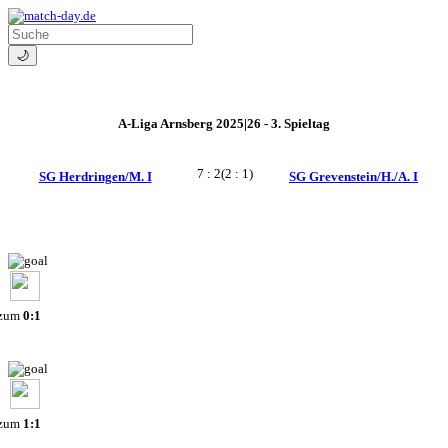
🌙
A-Liga Arnsberg 2025|26 - 3. Spieltag
7 : 2
(2 : 1)
SG Herdringen/M. I
SG Grevenstein/H./A. I
 zum
0:1
 zum
1:1