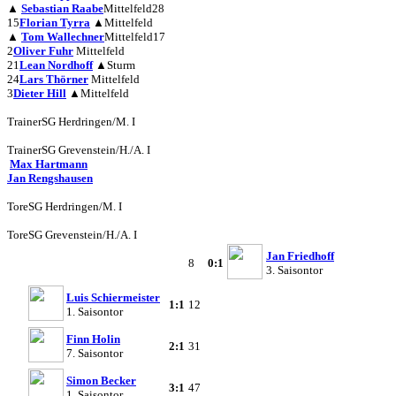
▲
Sebastian Raabe
Mittelfeld
28
15
Florian Tyrra
▲
Mittelfeld
▲
Tom Wallechner
Mittelfeld
17
2
Oliver Fuhr
Mittelfeld
21
Lean Nordhoff
▲
Sturm
24
Lars Thörner
Mittelfeld
3
Dieter Hill
▲
Mittelfeld
Trainer
SG Herdringen/M. I
Trainer
SG Grevenstein/H./A. I
Max Hartmann
Jan Rengshausen
Tore
SG Herdringen/M. I
Tore
SG Grevenstein/H./A. I
Jan Friedhoff
8
0:1
3. Saisontor
Luis Schiermeister
1:1
12
1. Saisontor
Finn Holin
2:1
31
7. Saisontor
Simon Becker
3:1
47
1. Saisontor