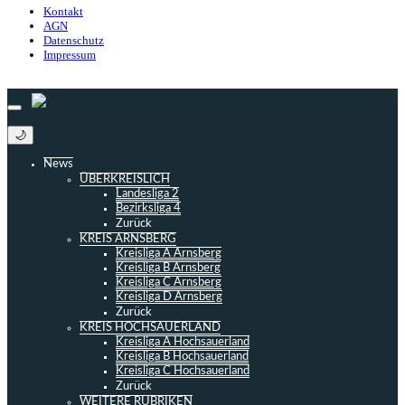
Kontakt
AGN
Datenschutz
Impressum
© 2013 - 2026 match-day.de | Die aktuellsten News des Sauerlandfußballs
🌙
News
ÜBERKREISLICH
Landesliga 2
Bezirksliga 4
Zurück
KREIS ARNSBERG
Kreisliga A Arnsberg
Kreisliga B Arnsberg
Kreisliga C Arnsberg
Kreisliga D Arnsberg
Zurück
KREIS HOCHSAUERLAND
Kreisliga A Hochsauerland
Kreisliga B Hochsauerland
Kreisliga C Hochsauerland
Zurück
WEITERE RUBRIKEN