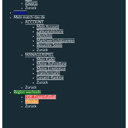
eSports
Zurück
Spieltag
Mein match-day.de
ACCOUNT
Mein Account
Zahlungshistorie
Merkliste
Marktwertschätzungen
Besuchte Spiele
Zurück
MANAGERSPIEL
Mein Kader
Meine Aufstellung
Meine Ergebnisse
Transfermarkt
Gesamt-Ranking
Zurück
Zurück
Region wechseln
HSK-Frauenfußball
Menden
Zurück