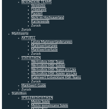
BESONDERE TEAMS
Vereinslos
Unbekannt
Pausiert
Nicht im Hochsauerland
Karriereende
Zurück
Zurück
Marktwerte
AKTUELL
Letzte Marktwertänderungen
Marktwertsprünge
Marktwertverluste
Zurück
STATISTIKEN
Wertvollste HSK-Teams
Wertvollste HSK-Spieler
Wertvollste HSK-Teams pro Liga
Wertvollste HSK-Spieler pro Liga
Kaderwert-Entwicklung HSK-Teams
Zurück
Marktwert-Guide
Zurück
Statistiken
SPIELERSTATISTIKEN
Meiste Spiele
Meiste gemeinsame Spiele