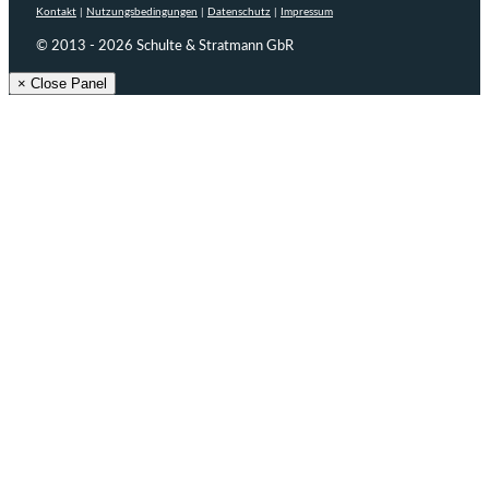
Kontakt
|
Nutzungsbedingungen
|
Datenschutz
|
Impressum
© 2013 - 2026 Schulte & Stratmann GbR
× Close Panel