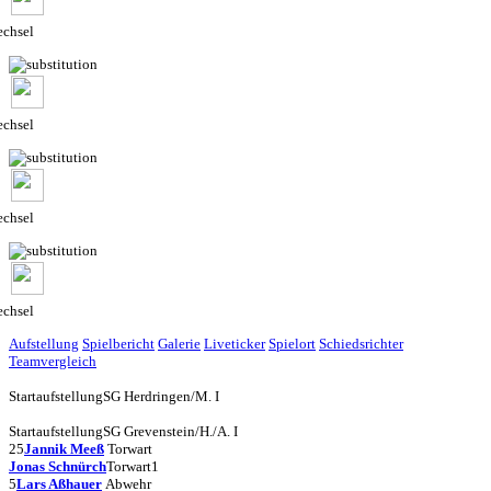
chsel
chsel
chsel
chsel
Aufstellung
Spielbericht
Galerie
Liveticker
Spielort
Schiedsrichter
Teamvergleich
Startaufstellung
SG Herdringen/M. I
Startaufstellung
SG Grevenstein/H./A. I
25
Jannik Meeß
Torwart
Jonas Schnürch
Torwart
1
5
Lars Aßhauer
Abwehr