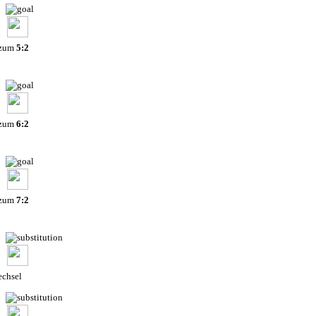
 zum
5:2
 zum
6:2
 zum
7:2
chsel