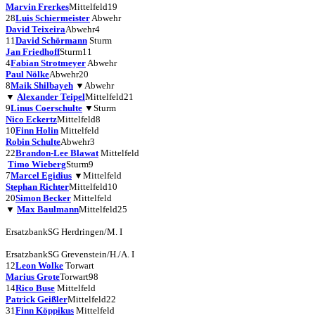
Marvin Frerkes
Mittelfeld
19
28
Luis Schiermeister
Abwehr
David Teixeira
Abwehr
4
11
David Schörmann
Sturm
Jan Friedhoff
Sturm
11
4
Fabian Strotmeyer
Abwehr
Paul Nölke
Abwehr
20
8
Maik Shilbayeh
▼
Abwehr
▼
Alexander Teipel
Mittelfeld
21
9
Linus Coerschulte
▼
Sturm
Nico Eckertz
Mittelfeld
8
10
Finn Holin
Mittelfeld
Robin Schulte
Abwehr
3
22
Brandon-Lee Blawat
Mittelfeld
Timo Wieberg
Sturm
9
7
Marcel Egidius
▼
Mittelfeld
Stephan Richter
Mittelfeld
10
20
Simon Becker
Mittelfeld
▼
Max Baulmann
Mittelfeld
25
Ersatzbank
SG Herdringen/M. I
Ersatzbank
SG Grevenstein/H./A. I
12
Leon Wolke
Torwart
Marius Grote
Torwart
98
14
Rico Buse
Mittelfeld
Patrick Geißler
Mittelfeld
22
31
Finn Köppikus
Mittelfeld