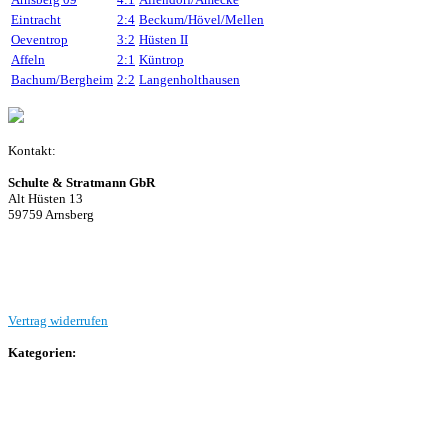
Eintracht
2:4
Beckum/Hövel/Mellen
Oeventrop
3:2
Hüsten II
Affeln
2:1
Küntrop
Bachum/Bergheim
2:2
Langenholthausen
Kontakt:
Schulte & Stratmann GbR
Alt Hüsten 13
59759 Arnsberg
Beitrag einreichen
Vertrag widerrufen
Kategorien:
Allgemein
Landesliga 2
Bezirksliga 4
Kreisliga A Arnsberg