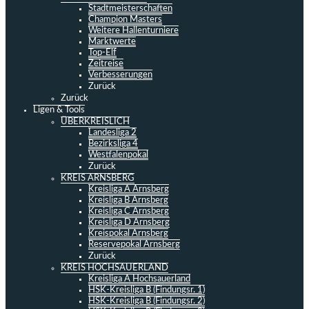
Stadtmeisterschaften
Champion Masters
Weitere Hallenturniere
Marktwerte
Top-Elf
Zeitreise
Verbesserungen
Zurück
Zurück
Ligen & Tools
ÜBERKREISLICH
Landesliga 2
Bezirksliga 4
Westfalenpokal
Zurück
KREIS ARNSBERG
Kreisliga A Arnsberg
Kreisliga B Arnsberg
Kreisliga C Arnsberg
Kreisliga D Arnsberg
Kreispokal Arnsberg
Reservepokal Arnsberg
Zurück
KREIS HOCHSAUERLAND
Kreisliga A Hochsauerland
HSK-Kreisliga B (Findungsr. 1)
HSK-Kreisliga B (Findungsr. 2)