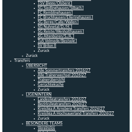
TSV Bigge/Olsberg I
SG Siedlinghausen/Silbach I
FC Remblinghausen I
FC Bruchhausen/Elleringhausen I
SG Berge/Calle/Wallen I
SG Nuhnetal/D./H. I
SG Reiste/Wenholthausen I
SG Altenbüren/S./A. I
TuS Velmede/Bestwig I
SV Brilon II
Zurück
Zurück
Transfers
ÜBERSICHT
Alle Sommertransfers 2026|27
Alle Trainerwechsel 2026|27
Trainerübersicht
Gerüchteküche
Zurück
LIGENINTERN
Landesligatransfers 2026|27
Bezirksligatransfers 2026|27
Kreisliga A Arnsberg Transfers 2026|27
Kreisliga A Hochsauerland Transfers 2026|27
Zurück
BESONDERE TEAMS
Vereinslos