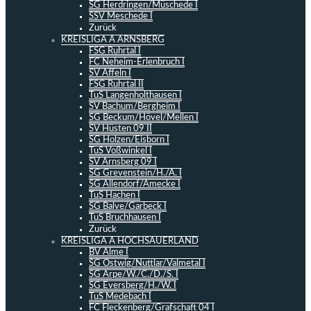
SG Herdringen/Müschede I
SSV Meschede I
Zurück
KREISLIGA A ARNSBERG
FSG Ruhrtal I
FC Neheim-Erlenbruch I
SV Affeln I
FSG Ruhrtal II
TuS Langenholthausen I
SV Bachum/Bergheim I
SG Beckum/Hövel/Mellen I
SV Hüsten 09 II
SG Holzen/Eisborn I
TuS Voßwinkel I
SV Arnsberg 09 I
SG Grevenstein/H./A. I
SG Allendorf/Amecke I
TuS Hachen I
SG Balve/Garbeck I
TuS Bruchhausen I
Zurück
KREISLIGA A HOCHSAUERLAND
BV Alme I
SG Ostwig/Nuttlar/Valmetal I
SG Arpe/W./C./D./S. I
SG Eversberg/H./W. I
TuS Medebach I
FC Fleckenberg/Grafschaft 04 I