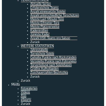
TEAMSTATISTIKEN
Aktuelle Serien
Erfolgreichste Teams
Anzahl eingesetzte Spieler
Anzahl unterschiedliche Torschützen
Meiste Last-Minute-Tore
Meiste Elfmeter-Tore
Meiste Platzverweise
Kadergrößen
Jüngste Kader
Anzahl HSK-Teams pro Saison
Zurück
WEITERE STATISTIKEN
Jahrestabelle
Torreichste Spiele
Geholte Punkte nach Rückständen
Verspielte Punkte nach Führungen
Torverteilung nach Spielphasen
Größte Aufholjagden
Zuschauerzahlen Bezirksliga
Zurück
Zurück
Media
Fotogalerien
Videos
App
eSports
Zurück