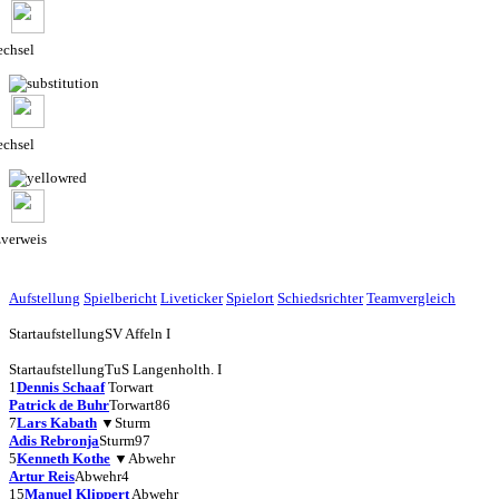
chsel
chsel
zverweis
Aufstellung
Spielbericht
Liveticker
Spielort
Schiedsrichter
Teamvergleich
Startaufstellung
SV Affeln I
Startaufstellung
TuS Langenholth. I
1
Dennis Schaaf
Torwart
Patrick de Buhr
Torwart
86
7
Lars Kabath
▼
Sturm
Adis Rebronja
Sturm
97
5
Kenneth Kothe
▼
Abwehr
Artur Reis
Abwehr
4
15
Manuel Klippert
Abwehr