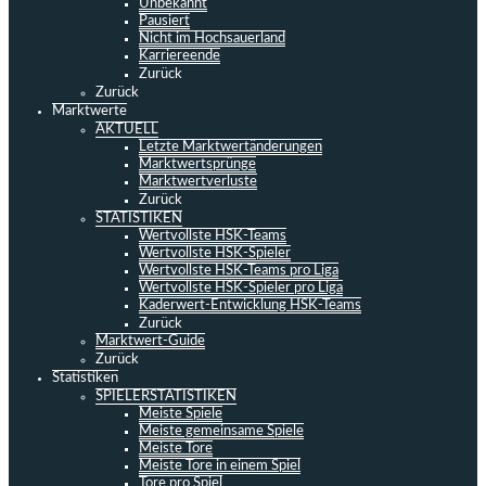
Unbekannt
Pausiert
Nicht im Hochsauerland
Karriereende
Zurück
Zurück
Marktwerte
AKTUELL
Letzte Marktwertänderungen
Marktwertsprünge
Marktwertverluste
Zurück
STATISTIKEN
Wertvollste HSK-Teams
Wertvollste HSK-Spieler
Wertvollste HSK-Teams pro Liga
Wertvollste HSK-Spieler pro Liga
Kaderwert-Entwicklung HSK-Teams
Zurück
Marktwert-Guide
Zurück
Statistiken
SPIELERSTATISTIKEN
Meiste Spiele
Meiste gemeinsame Spiele
Meiste Tore
Meiste Tore in einem Spiel
Tore pro Spiel