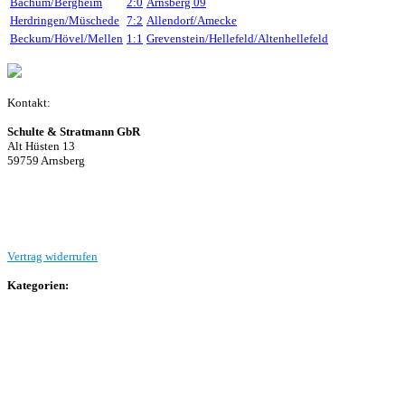
Bachum/Bergheim
2:0
Arnsberg 09
Herdringen/Müschede
7:2
Allendorf/Amecke
Beckum/Hövel/Mellen
1:1
Grevenstein/Hellefeld/Altenhellefeld
Kontakt:
Schulte & Stratmann GbR
Alt Hüsten 13
59759 Arnsberg
Beitrag einreichen
Vertrag widerrufen
Kategorien:
Allgemein
Landesliga 2
Bezirksliga 4
Kreisliga A Arnsberg
Kreisliga A Hochsauerland
Kreisliga B Arnsberg