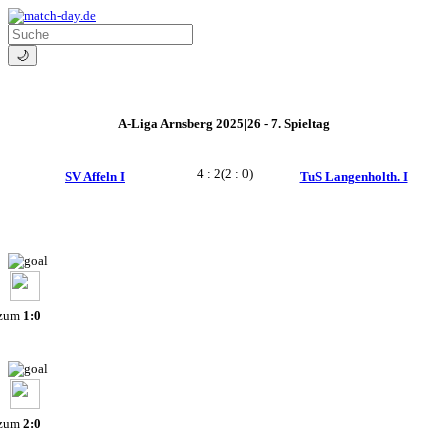
🌙
A-Liga Arnsberg 2025|26 - 7. Spieltag
4 : 2
(2 : 0)
SV Affeln I
TuS Langenholth. I
 zum
1:0
 zum
2:0