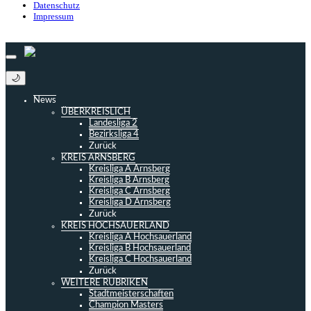
Datenschutz
Impressum
© 2013 - 2026 match-day.de | Die aktuellsten News des Sauerlandfußballs
🌙
News
ÜBERKREISLICH
Landesliga 2
Bezirksliga 4
Zurück
KREIS ARNSBERG
Kreisliga A Arnsberg
Kreisliga B Arnsberg
Kreisliga C Arnsberg
Kreisliga D Arnsberg
Zurück
KREIS HOCHSAUERLAND
Kreisliga A Hochsauerland
Kreisliga B Hochsauerland
Kreisliga C Hochsauerland
Zurück
WEITERE RUBRIKEN
Stadtmeisterschaften
Champion Masters