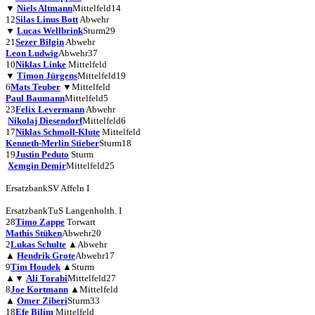
▼
Niels Altmann
Mittelfeld
14
12
Silas Linus Bott
Abwehr
▼
Lucas Wellbrink
Sturm
29
21
Sezer Bilgin
Abwehr
Leon Ludwig
Abwehr
37
10
Niklas Linke
Mittelfeld
▼
Timon Jürgens
Mittelfeld
19
6
Mats Teuber
▼
Mittelfeld
Paul Baumann
Mittelfeld
5
23
Felix Levermann
Abwehr
Nikolaj Diesendorf
Mittelfeld
6
17
Niklas Schmoll-Klute
Mittelfeld
Kenneth-Merlin Stieber
Sturm
18
19
Justin Peduto
Sturm
Xemgin Demir
Mittelfeld
25
Ersatzbank
SV Affeln I
Ersatzbank
TuS Langenholth. I
28
Timo Zappe
Torwart
Mathis Stüken
Abwehr
20
2
Lukas Schulte
▲
Abwehr
▲
Hendrik Grote
Abwehr
17
9
Tim Houdek
▲
Sturm
▲
▼
Ali Torabi
Mittelfeld
27
8
Joe Kortmann
▲
Mittelfeld
▲
Omer Ziberi
Sturm
33
18
Efe Bilim
Mittelfeld