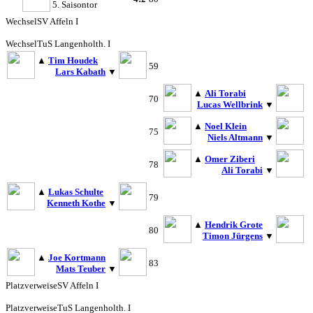
5. Saisontor
Wechsel
SV Affeln I
Wechsel
TuS Langenholth. I
▲
Tim Houdek
59
Lars Kabath
▼
▲
Ali Torabi
70
Lucas Wellbrink
▼
▲
Noel Klein
75
Niels Altmann
▼
▲
Omer Ziberi
78
Ali Torabi
▼
▲
Lukas Schulte
79
Kenneth Kothe
▼
▲
Hendrik Grote
80
Timon Jürgens
▼
▲
Joe Kortmann
83
Mats Teuber
▼
Platzverweise
SV Affeln I
Platzverweise
TuS Langenholth. I