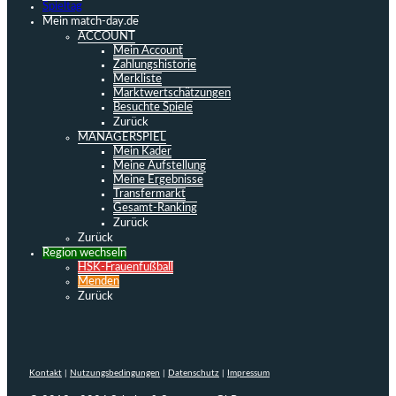
Spieltag
Mein match-day.de
ACCOUNT
Mein Account
Zahlungshistorie
Merkliste
Marktwertschätzungen
Besuchte Spiele
Zurück
MANAGERSPIEL
Mein Kader
Meine Aufstellung
Meine Ergebnisse
Transfermarkt
Gesamt-Ranking
Zurück
Zurück
Region wechseln
HSK-Frauenfußball
Menden
Zurück
Kontakt
|
Nutzungsbedingungen
|
Datenschutz
|
Impressum