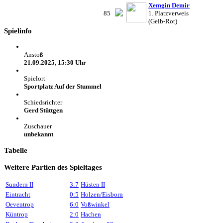
Xemgin Demir
85
1. Platzverweis
(Gelb-Rot)
Spielinfo
Anstoß
21.09.2025, 15:30 Uhr
Spielort
Sportplatz Auf der Stummel
Schiedsrichter
Gerd Stüttgen
Zuschauer
unbekannt
Tabelle
Weitere Partien des Spieltages
Sundern II
3:7
Hüsten II
Eintracht
0:5
Holzen/Eisborn
Oeventrop
6:0
Voßwinkel
Küntrop
2:0
Hachen