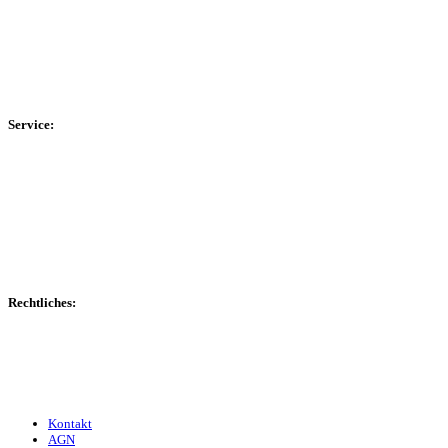
Kreisliga B Hochsauerland
Kreisliga C Arnsberg
HSK-Kreisliga C West
HSK-Kreisliga C Ost
Kreisliga D Arnsberg
Service:
Spieltag
Spielerdatenbank
Transfers
Marktwerte
Statistiken
Gerüchte
Managerspiel
Rechtliches:
Kontakt
Nutzungsbedingungen
Datenschutz
Impressum
Kontakt
AGN