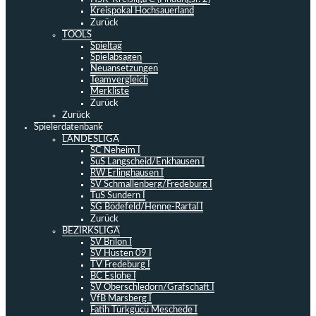
Kreispokal Hochsauerland
Zurück
TOOLS
Spieltag
Spielabsagen
Neuansetzungen
Teamvergleich
Merkliste
Zurück
Zurück
Spielerdatenbank
LANDESLIGA
SC Neheim I
SuS Langscheid/Enkhausen I
RW Erlinghausen I
SV Schmallenberg/Fredeburg I
TuS Sundern I
SG Bödefeld/Henne-Rartal I
Zurück
BEZIRKSLIGA
SV Brilon I
SV Hüsten 09 I
TV Fredeburg I
BC Eslohe I
SV Oberschledorn/Grafschaft I
VfB Marsberg I
Fatih Türkgücü Meschede I