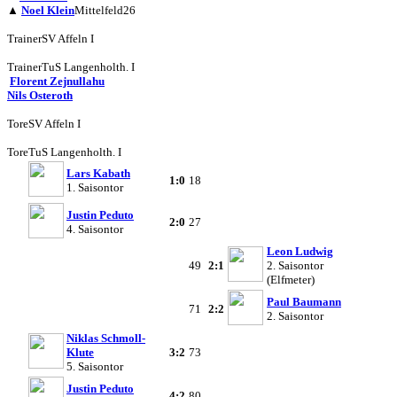
▲
Noel Klein
Mittelfeld
26
Trainer
SV Affeln I
Trainer
TuS Langenholth. I
Florent Zejnullahu
Nils Osteroth
Tore
SV Affeln I
Tore
TuS Langenholth. I
Lars Kabath
1:0
18
1. Saisontor
Justin Peduto
2:0
27
4. Saisontor
Leon Ludwig
49
2:1
2. Saisontor
(Elfmeter)
Paul Baumann
71
2:2
2. Saisontor
Niklas Schmoll-
Klute
3:2
73
5. Saisontor
Justin Peduto
4:2
80