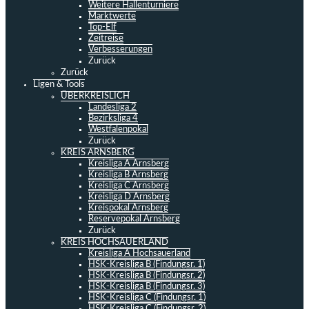
Weitere Hallenturniere
Marktwerte
Top-Elf
Zeitreise
Verbesserungen
Zurück
Zurück
Ligen & Tools
ÜBERKREISLICH
Landesliga 2
Bezirksliga 4
Westfalenpokal
Zurück
KREIS ARNSBERG
Kreisliga A Arnsberg
Kreisliga B Arnsberg
Kreisliga C Arnsberg
Kreisliga D Arnsberg
Kreispokal Arnsberg
Reservepokal Arnsberg
Zurück
KREIS HOCHSAUERLAND
Kreisliga A Hochsauerland
HSK-Kreisliga B (Findungsr. 1)
HSK-Kreisliga B (Findungsr. 2)
HSK-Kreisliga B (Findungsr. 3)
HSK-Kreisliga C (Findungsr. 1)
HSK-Kreisliga C (Findungsr. 2)