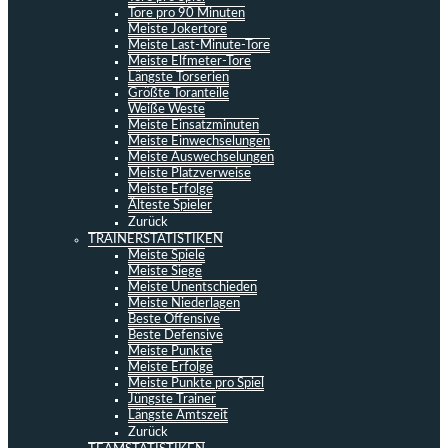
Tore pro 90 Minuten
Meiste Jokertore
Meiste Last-Minute-Tore
Meiste Elfmeter-Tore
Längste Torserien
Größte Toranteile
Weiße Weste
Meiste Einsatzminuten
Meiste Einwechselungen
Meiste Auswechselungen
Meiste Platzverweise
Meiste Erfolge
Älteste Spieler
Zurück
TRAINERSTATISTIKEN
Meiste Spiele
Meiste Siege
Meiste Unentschieden
Meiste Niederlagen
Beste Offensive
Beste Defensive
Meiste Punkte
Meiste Erfolge
Meiste Punkte pro Spiel
Jüngste Trainer
Längste Amtszeit
Zurück