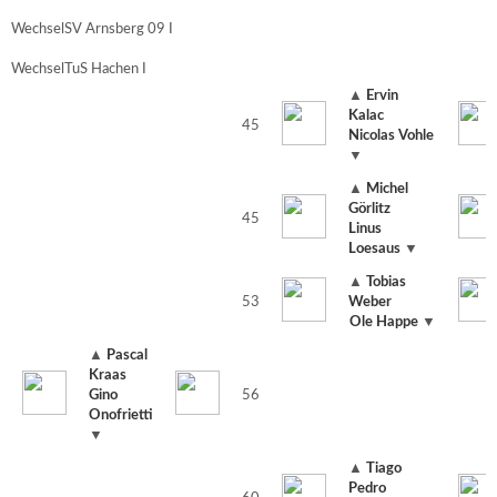
Wechsel
SV Arnsberg 09 I
Wechsel
TuS Hachen I
▲
Ervin
Kalac
45
Nicolas Vohle
▼
▲
Michel
Görlitz
45
Linus
Loesaus
▼
▲
Tobias
53
Weber
Ole Happe
▼
▲
Pascal
Kraas
Gino
56
Onofrietti
▼
▲
Tiago
Pedro