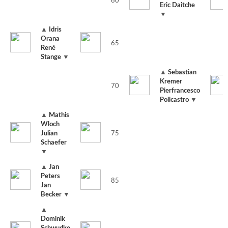
60
Eric Daitche
▼
▲
Idris
Orana
65
René
Stange
▼
▲
Sebastian
Kremer
70
Pierfrancesco
Policastro
▼
▲
Mathis
Wloch
Julian
75
Schaefer
▼
▲
Jan
Peters
85
Jan
Becker
▼
▲
Dominik