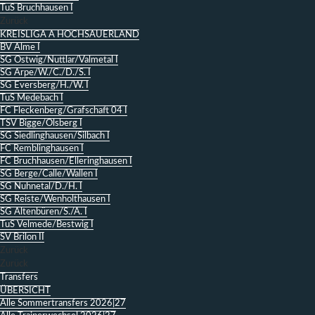
TuS Bruchhausen I
Zurück
KREISLIGA A HOCHSAUERLAND
BV Alme I
SG Ostwig/Nuttlar/Valmetal I
SG Arpe/W./C./D./S. I
SG Eversberg/H./W. I
TuS Medebach I
FC Fleckenberg/Grafschaft 04 I
TSV Bigge/Olsberg I
SG Siedlinghausen/Silbach I
FC Remblinghausen I
FC Bruchhausen/Elleringhausen I
SG Berge/Calle/Wallen I
SG Nuhnetal/D./H. I
SG Reiste/Wenholthausen I
SG Altenbüren/S./A. I
TuS Velmede/Bestwig I
SV Brilon II
Zurück
Zurück
Transfers
ÜBERSICHT
Alle Sommertransfers 2026|27