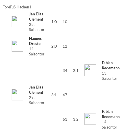
Tore
TuS Hachen I
Jan Elias
Clement
1:0
10
28.
Saisontor
Hannes
Droste
2:0
12
14.
Saisontor
Fabian
Redemann
34
2:1
13.
Saisontor
Jan Elias
Clement
3:1
47
29.
Saisontor
Fabian
Redemann
61
3:2
14.
Saisontor