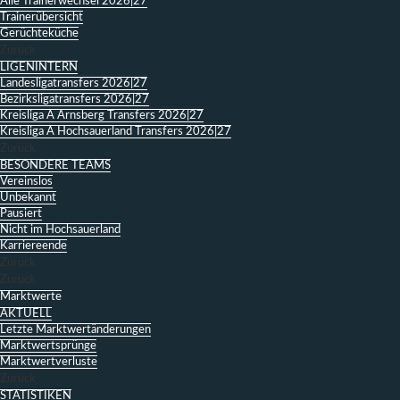
Alle Trainerwechsel 2026|27
Trainerübersicht
Gerüchteküche
Zurück
LIGENINTERN
Landesligatransfers 2026|27
Bezirksligatransfers 2026|27
Kreisliga A Arnsberg Transfers 2026|27
Kreisliga A Hochsauerland Transfers 2026|27
Zurück
BESONDERE TEAMS
Vereinslos
Unbekannt
Pausiert
Nicht im Hochsauerland
Karriereende
Zurück
Zurück
Marktwerte
AKTUELL
Letzte Marktwertänderungen
Marktwertsprünge
Marktwertverluste
Zurück
STATISTIKEN