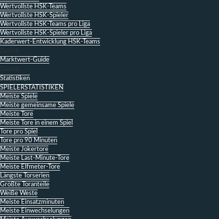
Wertvollste HSK-Teams
Wertvollste HSK-Spieler
Wertvollste HSK-Teams pro Liga
Wertvollste HSK-Spieler pro Liga
Kaderwert-Entwicklung HSK-Teams
Zurück
Marktwert-Guide
Zurück
Statistiken
SPIELERSTATISTIKEN
Meiste Spiele
Meiste gemeinsame Spiele
Meiste Tore
Meiste Tore in einem Spiel
Tore pro Spiel
Tore pro 90 Minuten
Meiste Jokertore
Meiste Last-Minute-Tore
Meiste Elfmeter-Tore
Längste Torserien
Größte Toranteile
Weiße Weste
Meiste Einsatzminuten
Meiste Einwechselungen