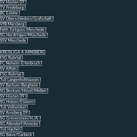
SV Hüsten 09 I
TV Fredeburg I
BC Eslohe I
SV Oberschledorn/Grafschaft I
VfB Marsberg I
Fatih Türkgücü Meschede I
SG Herdringen/Müschede I
SSV Meschede I
Zurück
KREISLIGA A ARNSBERG
FSG Ruhrtal I
FC Neheim-Erlenbruch I
SV Affeln I
FSG Ruhrtal II
TuS Langenholthausen I
SV Bachum/Bergheim I
SG Beckum/Hövel/Mellen I
SV Hüsten 09 II
SG Holzen/Eisborn I
TuS Voßwinkel I
SV Arnsberg 09 I
SG Grevenstein/H./A. I
SG Allendorf/Amecke I
TuS Hachen I
SG Balve/Garbeck I