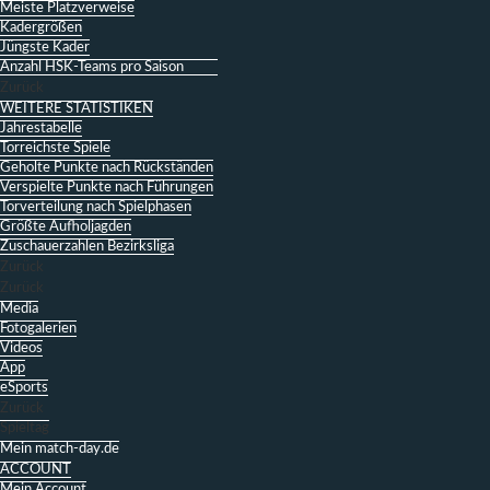
Meiste Platzverweise
Kadergrößen
Jüngste Kader
Anzahl HSK-Teams pro Saison
Zurück
WEITERE STATISTIKEN
Jahrestabelle
Torreichste Spiele
Geholte Punkte nach Rückständen
Verspielte Punkte nach Führungen
Torverteilung nach Spielphasen
Größte Aufholjagden
Zuschauerzahlen Bezirksliga
Zurück
Zurück
Media
Fotogalerien
Videos
App
eSports
Zurück
Spieltag
Mein match-day.de
ACCOUNT
Mein Account