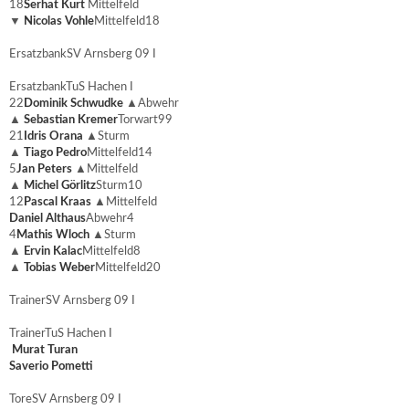
18
Serhat Kurt
Mittelfeld
▼
Nicolas Vohle
Mittelfeld
18
Ersatzbank
SV Arnsberg 09 I
Ersatzbank
TuS Hachen I
22
Dominik Schwudke
▲
Abwehr
▲
Sebastian Kremer
Torwart
99
21
Idris Orana
▲
Sturm
▲
Tiago Pedro
Mittelfeld
14
5
Jan Peters
▲
Mittelfeld
▲
Michel Görlitz
Sturm
10
12
Pascal Kraas
▲
Mittelfeld
Daniel Althaus
Abwehr
4
4
Mathis Wloch
▲
Sturm
▲
Ervin Kalac
Mittelfeld
8
▲
Tobias Weber
Mittelfeld
20
Trainer
SV Arnsberg 09 I
Trainer
TuS Hachen I
Murat Turan
Saverio Pometti
Tore
SV Arnsberg 09 I