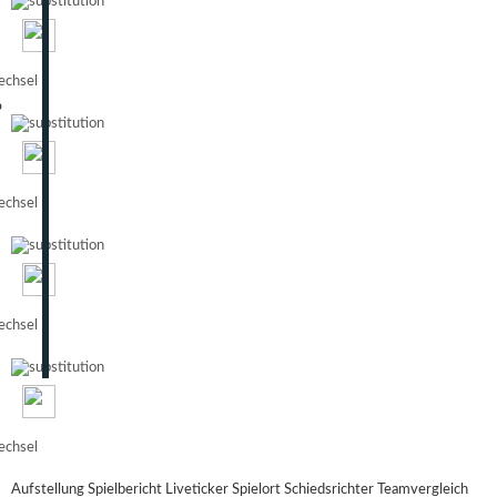
chsel
o
chsel
chsel
chsel
Aufstellung
Spielbericht
Liveticker
Spielort
Schiedsrichter
Teamvergleich