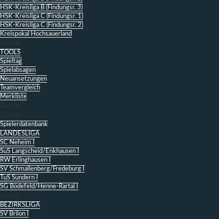
HSK-Kreisliga B (Findungsr. 3)
HSK-Kreisliga C (Findungsr. 1)
HSK-Kreisliga C (Findungsr. 2)
Kreispokal Hochsauerland
Zurück
TOOLS
Spieltag
Spielabsagen
Neuansetzungen
Teamvergleich
Merkliste
Zurück
Zurück
Spielerdatenbank
LANDESLIGA
SC Neheim I
SuS Langscheid/Enkhausen I
RW Erlinghausen I
SV Schmallenberg/Fredeburg I
TuS Sundern I
SG Bödefeld/Henne-Rartal I
Zurück
BEZIRKSLIGA
SV Brilon I