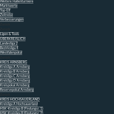
Weitere Hallenturniere
Marktwerte
Top-Elf
Zeitreise
Verbesserungen
Zurück
Zurück
Ligen & Tools
ÜBERKREISLICH
Landesliga 2
Bezirksliga 4
Westfalenpokal
Zurück
KREIS ARNSBERG
Kreisliga A Arnsberg
Kreisliga B Arnsberg
Kreisliga C Arnsberg
Kreisliga D Arnsberg
Kreispokal Arnsberg
Reservepokal Arnsberg
Zurück
KREIS HOCHSAUERLAND
Kreisliga A Hochsauerland
HSK-Kreisliga B (Findungsr. 1)
HSK-Kreisliga B (Findungsr. 2)