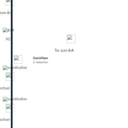
 zum
6:3
90
Tor zum
6:4
Daniel Raev
2. Saisontor
chsel
chsel