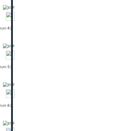
 zum
4:2
 zum
5:2
 zum
6:2