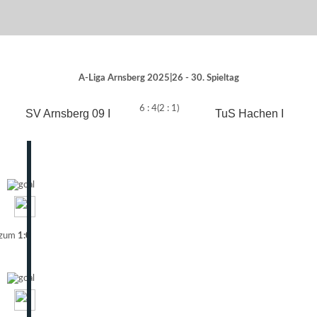
A-Liga Arnsberg 2025|26 - 30. Spieltag
6 : 4
(2 : 1)
SV Arnsberg 09 I
TuS Hachen I
 zum
1:0