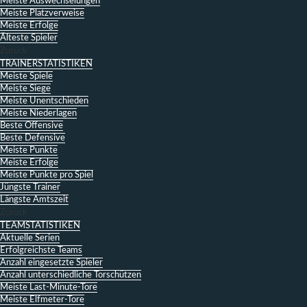
Meiste Auswechselungen
Meiste Platzverweise
Meiste Erfolge
Älteste Spieler
Zurück
TRAINERSTATISTIKEN
Meiste Spiele
Meiste Siege
Meiste Unentschieden
Meiste Niederlagen
Beste Offensive
Beste Defensive
Meiste Punkte
Meiste Erfolge
Meiste Punkte pro Spiel
Jüngste Trainer
Längste Amtszeit
Zurück
TEAMSTATISTIKEN
Aktuelle Serien
Erfolgreichste Teams
Anzahl eingesetzte Spieler
Anzahl unterschiedliche Torschützen
Meiste Last-Minute-Tore
Meiste Elfmeter-Tore