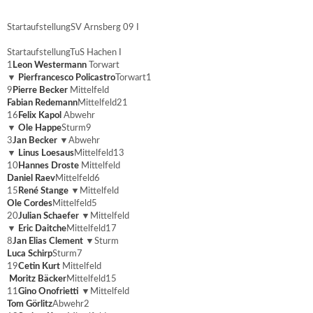
Startaufstellung
SV Arnsberg 09 I
Startaufstellung
TuS Hachen I
1
Leon Westermann
Torwart
▼
Pierfrancesco Policastro
Torwart
1
9
Pierre Becker
Mittelfeld
Fabian Redemann
Mittelfeld
21
16
Felix Kapol
Abwehr
▼
Ole Happe
Sturm
9
3
Jan Becker
▼
Abwehr
▼
Linus Loesaus
Mittelfeld
13
10
Hannes Droste
Mittelfeld
Daniel Raev
Mittelfeld
6
15
René Stange
▼
Mittelfeld
Ole Cordes
Mittelfeld
5
20
Julian Schaefer
▼
Mittelfeld
▼
Eric Daitche
Mittelfeld
17
8
Jan Elias Clement
▼
Sturm
Luca Schirp
Sturm
7
19
Cetin Kurt
Mittelfeld
Moritz Bäcker
Mittelfeld
15
11
Gino Onofrietti
▼
Mittelfeld
Tom Görlitz
Abwehr
2