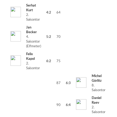
Serhat
Kurt
4:2
64
2.
Saisontor
Jan
Becker
4.
5:2
70
Saisontor
(Elfmeter)
Felix
Kapol
6:2
75
2.
Saisontor
Michel
Görlitz
87
6:3
8.
Saisontor
Daniel
Raev
90
6:4
2.
Saisontor