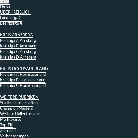
🌙
News
ÜBERKREISLICH
Landesliga 2
Bezirksliga 4
Zurück
KREIS ARNSBERG
Kreisliga A Arnsberg
Kreisliga B Arnsberg
Kreisliga C Arnsberg
Kreisliga D Arnsberg
Zurück
KREIS HOCHSAUERLAND
Kreisliga A Hochsauerland
Kreisliga B Hochsauerland
Kreisliga C Hochsauerland
Zurück
WEITERE RUBRIKEN
Stadtmeisterschaften
Champion Masters
Weitere Hallenturniere
Marktwerte
Top-Elf
Zeitreise
Verbesserungen