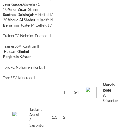
Jens Gaude
Abwehr
71
10
Amer Zidan
Sturm
Santhos Daisirajah
Mittelfeld
7
20
Aboud Al Shaher
Mittelfeld
Benjamin Köster
Mittelfeld
19
Trainer
FC Neheim-Erlenbr. II
Trainer
SSV Küntrop II
Hassan Ghulmi
Benjamin Köster
Tore
FC Neheim-Erlenbr. II
Tore
SSV Küntrop II
Marvin
Rode
1
0:1
9.
Saisontor
Taulant
Asani
1:1
2
3.
Saisontor