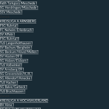
Fatih Türkgücü Meschede I
SG Herdringen/Müschede I
SSV Meschede I
Zurück
KREISLIGA A ARNSBERG
FSG Ruhrtal I
FC Neheim-Erlenbruch I
SV Affeln I
FSG Ruhrtal II
TuS Langenholthausen I
SV Bachum/Bergheim I
SG Beckum/Hövel/Mellen I
SV Hüsten 09 II
SG Holzen/Eisborn I
TuS Voßwinkel I
SV Arnsberg 09 I
SG Grevenstein/H./A. I
SG Allendorf/Amecke I
TuS Hachen I
SG Balve/Garbeck I
TuS Bruchhausen I
Zurück
KREISLIGA A HOCHSAUERLAND
BV Alme I