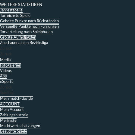
WEITERE STATISTIKEN
Jahrestabelle
Torreichste Spiele
Geholte Punkte nach Rückständen
Verspielte Punkte nach Führungen
Torverteilung nach Spielphasen
Größte Aufholjagden
Zuschauerzahlen Bezirksliga
Zurück
Zurück
Media
Fotogalerien
Videos
App
eSports
Zurück
Spieltag
Mein match-day.de
ACCOUNT
Mein Account
Zahlungshistorie
Merkliste
Marktwertschätzungen
Besuchte Spiele