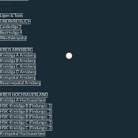
Zurück
Zurück
Ligen & Tools
ÜBERKREISLICH
Landesliga 2
Bezirksliga 4
Westfalenpokal
Zurück
KREIS ARNSBERG
Kreisliga A Arnsberg
Kreisliga B Arnsberg
Kreisliga C Arnsberg
Kreisliga D Arnsberg
Kreispokal Arnsberg
Reservepokal Arnsberg
Zurück
KREIS HOCHSAUERLAND
Kreisliga A Hochsauerland
HSK-Kreisliga B (Findungsr. 1)
HSK-Kreisliga B (Findungsr. 2)
HSK-Kreisliga B (Findungsr. 3)
HSK-Kreisliga C (Findungsr. 1)
HSK-Kreisliga C (Findungsr. 2)
Kreispokal Hochsauerland