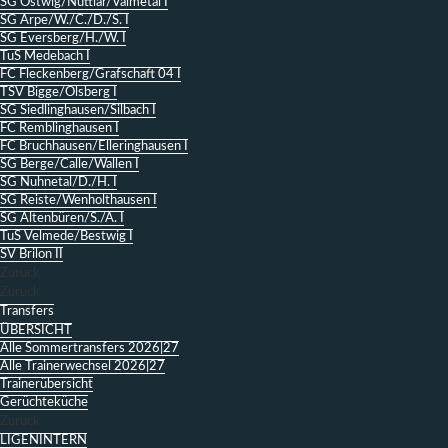
SG Ostwig/Nuttlar/Valmetal I
SG Arpe/W./C./D./S. I
SG Eversberg/H./W. I
TuS Medebach I
FC Fleckenberg/Grafschaft 04 I
TSV Bigge/Olsberg I
SG Siedlinghausen/Silbach I
FC Remblinghausen I
FC Bruchhausen/Elleringhausen I
SG Berge/Calle/Wallen I
SG Nuhnetal/D./H. I
SG Reiste/Wenholthausen I
SG Altenbüren/S./A. I
TuS Velmede/Bestwig I
SV Brilon II
Zurück
Zurück
Transfers
ÜBERSICHT
Alle Sommertransfers 2026|27
Alle Trainerwechsel 2026|27
Trainerübersicht
Gerüchteküche
Zurück
LIGENINTERN