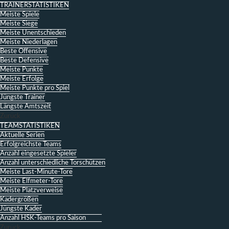
TRAINERSTATISTIKEN
Meiste Spiele
Meiste Siege
Meiste Unentschieden
Meiste Niederlagen
Beste Offensive
Beste Defensive
Meiste Punkte
Meiste Erfolge
Meiste Punkte pro Spiel
Jüngste Trainer
Längste Amtszeit
Zurück
TEAMSTATISTIKEN
Aktuelle Serien
Erfolgreichste Teams
Anzahl eingesetzte Spieler
Anzahl unterschiedliche Torschützen
Meiste Last-Minute-Tore
Meiste Elfmeter-Tore
Meiste Platzverweise
Kadergrößen
Jüngste Kader
Anzahl HSK-Teams pro Saison
Zurück