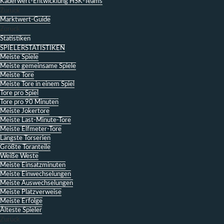
Kaderwert-Entwicklung HSK-Teams
Zurück
Marktwert-Guide
Zurück
Statistiken
SPIELERSTATISTIKEN
Meiste Spiele
Meiste gemeinsame Spiele
Meiste Tore
Meiste Tore in einem Spiel
Tore pro Spiel
Tore pro 90 Minuten
Meiste Jokertore
Meiste Last-Minute-Tore
Meiste Elfmeter-Tore
Längste Torserien
Größte Toranteile
Weiße Weste
Meiste Einsatzminuten
Meiste Einwechselungen
Meiste Auswechselungen
Meiste Platzverweise
Meiste Erfolge
Älteste Spieler
Zurück