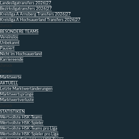
Landesligatransfers 2026|27
Bezirksligatransfers 2026|27
Kreisliga A Arnsberg Transfers 2026|27
Kreisliga A Hochsauerland Transfers 2026|27
Zurück
BESONDERE TEAMS
Vereinslos
Unbekannt
Pausiert
Nicht im Hochsauerland
Karriereende
Zurück
Zurück
Marktwerte
AKTUELL
Letzte Marktwertänderungen
Marktwertsprünge
Marktwertverluste
Zurück
STATISTIKEN
Wertvollste HSK-Teams
Wertvollste HSK-Spieler
Wertvollste HSK-Teams pro Liga
Wertvollste HSK-Spieler pro Liga