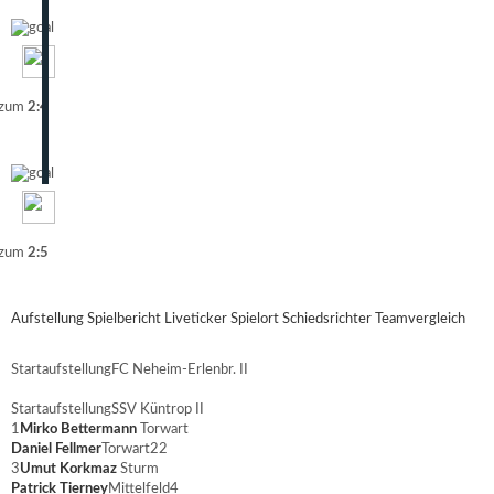
 zum
2:4
 zum
2:5
Aufstellung
Spielbericht
Liveticker
Spielort
Schiedsrichter
Teamvergleich
Startaufstellung
FC Neheim-Erlenbr. II
Startaufstellung
SSV Küntrop II
1
Mirko Bettermann
Torwart
Daniel Fellmer
Torwart
22
3
Umut Korkmaz
Sturm
Patrick Tierney
Mittelfeld
4