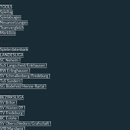
Zurück
TOOLS
Spieltag
Spielabsagen
Neuansetzungen
Teamvergleich
Merkliste
Zurück
Zurück
Spielerdatenbank
LANDESLIGA
SC Neheim I
SuS Langscheid/Enkhausen I
RW Erlinghausen I
SV Schmallenberg/Fredeburg I
TuS Sundern I
SG Bödefeld/Henne-Rartal I
Zurück
BEZIRKSLIGA
SV Brilon I
SV Hüsten 09 I
TV Fredeburg I
BC Eslohe I
SV Oberschledorn/Grafschaft I
VfB Marsberg I