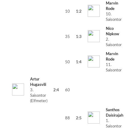
Marvin
Rode
10
1:2
10.
Saisontor
Nico
Nipkow
35
1:3
2.
Saisontor
Marvin
Rode
50
1:4
11.
Saisontor
Artur
Hugasvili
3.
2:4
60
Saisontor
(Elfmeter)
Santhos
Daisirajah
88
2:5
1.
Saisontor