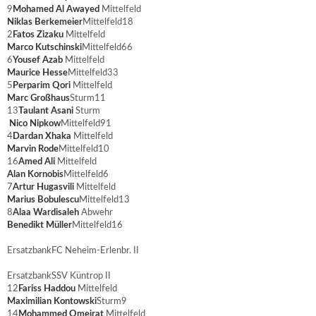
9
Mohamed Al Awayed
Mittelfeld
Niklas Berkemeier
Mittelfeld
18
2
Fatos Zizaku
Mittelfeld
Marco Kutschinski
Mittelfeld
66
6
Yousef Azab
Mittelfeld
Maurice Hesse
Mittelfeld
33
5
Perparim Qori
Mittelfeld
Marc Großhaus
Sturm
11
13
Taulant Asani
Sturm
Nico Nipkow
Mittelfeld
91
4
Dardan Xhaka
Mittelfeld
Marvin Rode
Mittelfeld
10
16
Amed Ali
Mittelfeld
Alan Kornobis
Mittelfeld
6
7
Artur Hugasvili
Mittelfeld
Marius Bobulescu
Mittelfeld
13
8
Alaa Wardisaleh
Abwehr
Benedikt Müller
Mittelfeld
16
Ersatzbank
FC Neheim-Erlenbr. II
Ersatzbank
SSV Küntrop II
12
Fariss Haddou
Mittelfeld
Maximilian Kontowski
Sturm
9
14
Mohammed Omeirat
Mittelfeld