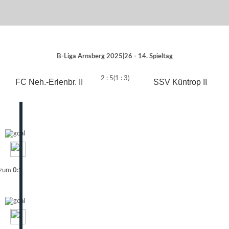
B-Liga Arnsberg 2025|26 - 14. Spieltag
2 : 5
(1 : 3)
FC Neh.-Erlenbr. II
SSV Küntrop II
 zum
0:1