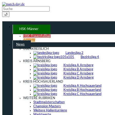
🌙
HSK-Männer
HSK-Frauenfußball
Menden
News
ÜBERKREISLICH
Landesliga 2
Bezirksliga 4
KREIS ARNSBERG
Kreisliga A Arnsberg
Kreisliga B Arnsberg
Kreisliga C Arnsberg
Kreisliga D Arnsberg
KREIS HOCHSAUERLAND
Kreisliga A Hochsauerland
Kreisliga B Hochsauerland
Kreisliga C Hochsauerland
WEITERE RUBRIKEN
Stadtmeisterschaften
Champion Masters
Weitere Hallenturniere
Marktwerte