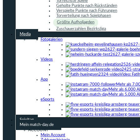
Torreichste Spiele
Geholte Punkte nach Rückständen
Verspielte Punkte nach Führungen
Torverteilung nach Spielphasen
Größte Aufholjagden
Zuschauerzahlen Bezirksliga
Media
Fotogalerien
Videos
Video: Fat
App
Mehr als 7.0
Mehr als 6.000 A
Mehr als 5.000 A
eSports
Spieltag
Mein match-day.de
ACCOUNT
Mein Account