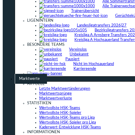
Alle Sommertrans
Alle Trainerwechs
Trainerübersicht
Gerüchtek
LIGENINTERN
Landesligatransfers 2026|27
Bezirksligatransfers 2
Kreisliga A Arnsberg Transfers 20
Kreisliga A Hochsauerland Transfe
BESONDERE TEAMS
Vereinslos
Unbekannt
Pausiert
Nicht im Hochsauerland
Karriereende
Marktwerte
AKTUELL
Letzte Marktwertänderungen
Marktwertsprünge
Marktwertverluste
STATISTIKEN
Wertvollste HSK-Teams
Wertvollste HSK-Spieler
Wertvollste HSK-Teams pro Liga
Wertvollste HSK-Spieler pro Liga
Kaderwert-Entwicklung HSK-Teams
INFORMATIONEN