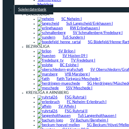
Teamvergleich
Merkliste
Spielerdatenbank
LANDESLIGA
SC Neheim I
SuS Langscheid/Enkhausen I
RW Erlinghausen I
SV Schmallenberg/Fredeburg I
TuS Sundern I
SG Bödefeld/Henne-Rarta
BEZIRKSLIGA
SV Brilon I
SV Hüsten 09 I
TV Fredeburg I
BC Eslohe I
SV Oberschledorn/Grafs
VfB Marsberg I
Fatih Türkgücü Meschede I
SG Herdringen/Müschede
SSV Meschede I
KREISLIGA A ARNSBERG
FSG Ruhrtal I
FC Neheim-Erlenbruch I
SV Affeln I
FSG Ruhrtal II
TuS Langenholthausen I
SV Bachum/Bergheim I
SG Beckum/Hövel/Mellen