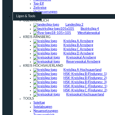
Top-Elf
Zeitreise
Verbesserungen
Ligen & Tools
ÜBERKREISLICH
Landesliga 2
Bezirksliga 4
Westfalenpokal
KREIS ARNSBERG
Kreisliga A Arnsberg
Kreisliga B Arnsberg
Kreisliga C Arnsberg
Kreisliga D Arnsberg
Kreispokal Arnsberg
Reservepokal Arnsberg
KREIS HOCHSAUERLAND
Kreisliga A Hochsauerland
HSK-Kreisliga B (Findungsr. 1)
HSK-Kreisliga B (Findungsr. 2)
HSK-Kreisliga B (Findungsr. 3)
HSK-Kreisliga C (Findungsr. 1)
HSK-Kreisliga C (Findungsr. 2)
Kreispokal Hochsauerland
TOOLS
Spieltag
Spielabsagen
Neuansetzungen