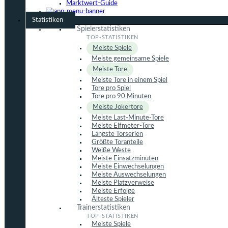
Marktwert-Guide
Statistiken
Spielerstatistiken
Meiste Spiele
Meiste gemeinsame Spiele
Meiste Tore
Meiste Tore in einem Spiel
Tore pro Spiel
Tore pro 90 Minuten
Meiste Jokertore
Meiste Last-Minute-Tore
Meiste Elfmeter-Tore
Längste Torserien
Größte Toranteile
Weiße Weste
Meiste Einsatzminuten
Meiste Einwechselungen
Meiste Auswechselungen
Meiste Platzverweise
Meiste Erfolge
Älteste Spieler
Trainerstatistiken
Meiste Spiele