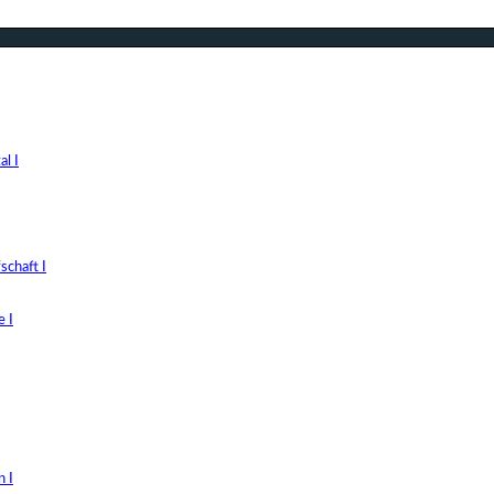
l I
chaft I
 I
 I