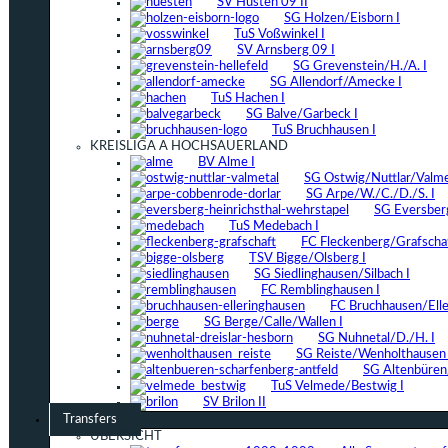
SV Hüsten 09 II
SG Holzen/Eisborn I
TuS Voßwinkel I
SV Arnsberg 09 I
SG Grevenstein/H./A. I
SG Allendorf/Amecke I
TuS Hachen I
SG Balve/Garbeck I
TuS Bruchhausen I
KREISLIGA A HOCHSAUERLAND
BV Alme I
SG Ostwig/Nuttlar/Valmet
SG Arpe/W./C./D./S. I
SG Eversber
TuS Medebach I
FC Fleckenberg/Grafschaf
TSV Bigge/Olsberg I
SG Siedlinghausen/Silbach I
FC Remblinghausen I
FC Bruchhausen/Elle
SG Berge/Calle/Wallen I
SG Nuhnetal/D./H. I
SG Reiste/Wenholthausen 
SG Altenbüren/
TuS Velmede/Bestwig I
SV Brilon II
Transfers
ÜBERSICHT