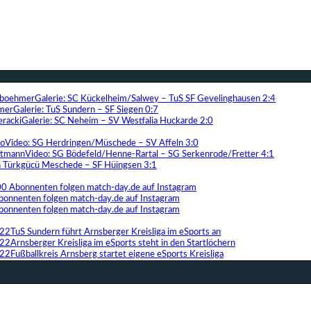
Galerie: SC Kückelheim/Salwey – TuS SF Gevelinghausen 2:4
Galerie: TuS Sundern – SF Siegen 0:7
Galerie: SC Neheim – SV Westfalia Huckarde 2:0
Video: SG Herdringen/Müschede – SV Affeln 3:0
Video: SG Bödefeld/Henne-Rartal – SG Serkenrode/Fretter 4:1
ih Türkgücü Meschede – SF Hüingsen 3:1
00 Abonnenten folgen match-day.de auf Instagram
bonnenten folgen match-day.de auf Instagram
bonnenten folgen match-day.de auf Instagram
TuS Sundern führt Arnsberger Kreisliga im eSports an
Arnsberger Kreisliga im eSports steht in den Startlöchern
Fußballkreis Arnsberg startet eigene eSports Kreisliga