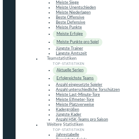
Meiste Siege
Meiste Unentschieden
Meiste Niederlagen
Beste Offensive
Beste Defensive
Meiste Punkte
Meiste Erfolge
Meiste Punkte pro Spiel
Jüngste Trainer
Längste Amtszeit
Teamstatistiken
Aktuelle Serien
Erfolgreichste Teams
Anzahl eingesetzte Spieler
Anzahl unterschiedliche Torschützen
Meiste Last-Minute-Tore
Meiste Elfmeter-Tore
Meiste Platzverweise
Kadergrößen
Jüngste Kader
Anzahl HSK-Teams pro Saison
Weitere Statistiken
Jahrestabelle