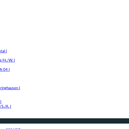
al I
g/H./W. I
t 04 I
ringhausen I
I
S./A. I