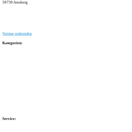
59759 Arnsberg
Beitrag einreichen
Vertrag widerrufen
Kategorien:
Allgemein
Landesliga 2
Bezirksliga 4
Kreisliga A Arnsberg
Kreisliga A Hochsauerland
Kreisliga B Arnsberg
Kreisliga B Hochsauerland
Kreisliga C Arnsberg
HSK-Kreisliga C West
HSK-Kreisliga C Ost
Kreisliga D Arnsberg
Service:
Spieltag