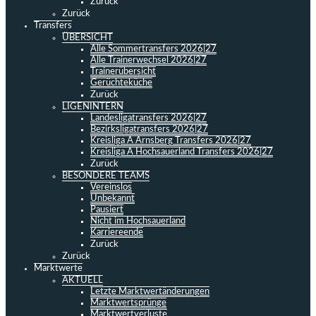
Zurück
Zurück
Transfers
ÜBERSICHT
Alle Sommertransfers 2026|27
Alle Trainerwechsel 2026|27
Trainerübersicht
Gerüchteküche
Zurück
LIGENINTERN
Landesligatransfers 2026|27
Bezirksligatransfers 2026|27
Kreisliga A Arnsberg Transfers 2026|27
Kreisliga A Hochsauerland Transfers 2026|27
Zurück
BESONDERE TEAMS
Vereinslos
Unbekannt
Pausiert
Nicht im Hochsauerland
Karriereende
Zurück
Zurück
Marktwerte
AKTUELL
Letzte Marktwertänderungen
Marktwertsprünge
Marktwertverluste