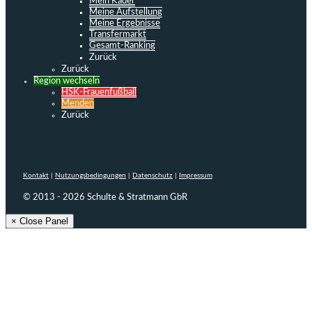
Mein Kader
Meine Aufstellung
Meine Ergebnisse
Transfermarkt
Gesamt-Ranking
Zurück
Zurück
Region wechseln
HSK-Frauenfußball
Menden
Zurück
Kontakt
|
Nutzungsbedingungen
|
Datenschutz
|
Impressum
© 2013 - 2026 Schulte & Stratmann GbR
× Close Panel