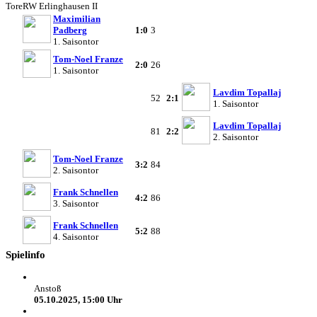
Tore
RW Erlinghausen II
Maximilian
Padberg
1:0
3
1. Saisontor
Tom-Noel Franze
2:0
26
1. Saisontor
Lavdim Topallaj
52
2:1
1. Saisontor
Lavdim Topallaj
81
2:2
2. Saisontor
Tom-Noel Franze
3:2
84
2. Saisontor
Frank Schnellen
4:2
86
3. Saisontor
Frank Schnellen
5:2
88
4. Saisontor
Spielinfo
Anstoß
05.10.2025, 15:00 Uhr