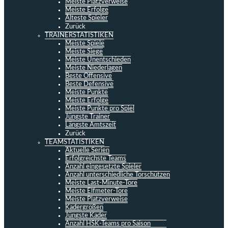
Meiste Platzverweise
Meiste Erfolge
Älteste Spieler
Zurück
TRAINERSTATISTIKEN
Meiste Spiele
Meiste Siege
Meiste Unentschieden
Meiste Niederlagen
Beste Offensive
Beste Defensive
Meiste Punkte
Meiste Erfolge
Meiste Punkte pro Spiel
Jüngste Trainer
Längste Amtszeit
Zurück
TEAMSTATISTIKEN
Aktuelle Serien
Erfolgreichste Teams
Anzahl eingesetzte Spieler
Anzahl unterschiedliche Torschützen
Meiste Last-Minute-Tore
Meiste Elfmeter-Tore
Meiste Platzverweise
Kadergrößen
Jüngste Kader
Anzahl HSK-Teams pro Saison