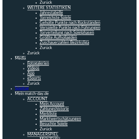
Zurück
WEITERE STATISTIKEN
Jahrestabelle
Torreichste Spiele
Geholte Punkte nach Rückständen
Verspielte Punkte nach Führungen
Torverteilung nach Spielphasen
Größte Aufholjagden
Zuschauerzahlen Bezirksliga
Zurück
Zurück
Media
Fotogalerien
Videos
App
eSports
Zurück
Spieltag
Mein match-day.de
ACCOUNT
Mein Account
Zahlungshistorie
Merkliste
Marktwertschätzungen
Besuchte Spiele
Zurück
MANAGERSPIEL