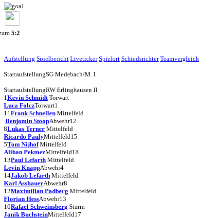
 zum
5:2
Aufstellung
Spielbericht
Liveticker
Spielort
Schiedsrichter
Teamvergleich
Startaufstellung
SG Medebach/M. I
Startaufstellung
RW Erlinghausen II
1
Kevin Schmidt
Torwart
Luca Folcz
Torwart
1
11
Frank Schnellen
Mittelfeld
Benjamin Stoop
Abwehr
12
8
Lukas Terner
Mittelfeld
Ricardo Pauly
Mittelfeld
15
5
Tom Nijhof
Mittelfeld
Alihan Pekmez
Mittelfeld
18
13
Paul Lefarth
Mittelfeld
Levin Knapp
Abwehr
4
14
Jakob Lefarth
Mittelfeld
Karl Asshauer
Abwehr
8
12
Maximilian Padberg
Mittelfeld
Florian Hess
Abwehr
13
10
Rafael Schweinsberg
Sturm
Janik Buchstein
Mittelfeld
17