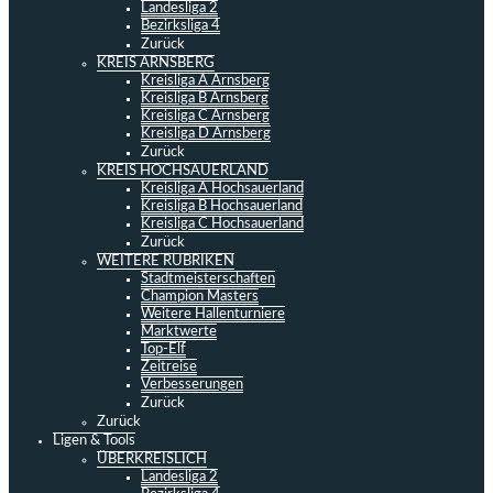
Landesliga 2
Bezirksliga 4
Zurück
KREIS ARNSBERG
Kreisliga A Arnsberg
Kreisliga B Arnsberg
Kreisliga C Arnsberg
Kreisliga D Arnsberg
Zurück
KREIS HOCHSAUERLAND
Kreisliga A Hochsauerland
Kreisliga B Hochsauerland
Kreisliga C Hochsauerland
Zurück
WEITERE RUBRIKEN
Stadtmeisterschaften
Champion Masters
Weitere Hallenturniere
Marktwerte
Top-Elf
Zeitreise
Verbesserungen
Zurück
Zurück
Ligen & Tools
ÜBERKREISLICH
Landesliga 2