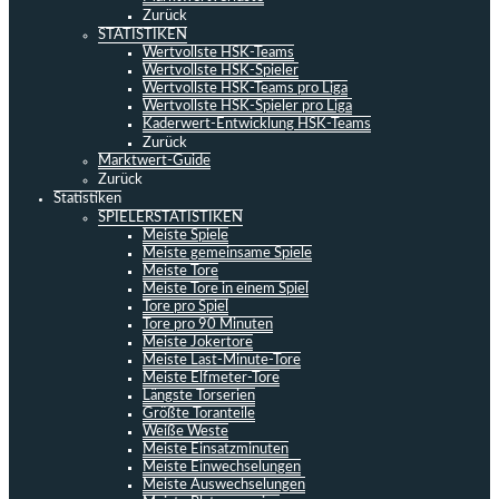
Zurück
STATISTIKEN
Wertvollste HSK-Teams
Wertvollste HSK-Spieler
Wertvollste HSK-Teams pro Liga
Wertvollste HSK-Spieler pro Liga
Kaderwert-Entwicklung HSK-Teams
Zurück
Marktwert-Guide
Zurück
Statistiken
SPIELERSTATISTIKEN
Meiste Spiele
Meiste gemeinsame Spiele
Meiste Tore
Meiste Tore in einem Spiel
Tore pro Spiel
Tore pro 90 Minuten
Meiste Jokertore
Meiste Last-Minute-Tore
Meiste Elfmeter-Tore
Längste Torserien
Größte Toranteile
Weiße Weste
Meiste Einsatzminuten
Meiste Einwechselungen
Meiste Auswechselungen