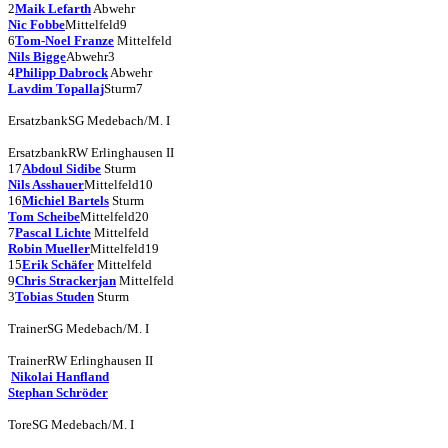
2
Maik Lefarth
Abwehr
Nic Fobbe
Mittelfeld
9
6
Tom-Noel Franze
Mittelfeld
Nils Bigge
Abwehr
3
4
Philipp Dabrock
Abwehr
Lavdim Topallaj
Sturm
7
Ersatzbank
SG Medebach/M. I
Ersatzbank
RW Erlinghausen II
17
Abdoul Sidibe
Sturm
Nils Asshauer
Mittelfeld
10
16
Michiel Bartels
Sturm
Tom Scheibe
Mittelfeld
20
7
Pascal Lichte
Mittelfeld
Robin Mueller
Mittelfeld
19
15
Erik Schäfer
Mittelfeld
9
Chris Strackerjan
Mittelfeld
3
Tobias Studen
Sturm
Trainer
SG Medebach/M. I
Trainer
RW Erlinghausen II
Nikolai Hanfland
Stephan Schröder
Tore
SG Medebach/M. I