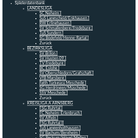
Spielerdatenbank
LANDESLIGA
SC Neheim I
SuS Langscheid/Enkhausen I
RW Erlinghausen I
SV Schmallenberg/Fredeburg I
TuS Sundern I
SG Bödefeld/Henne-Rartal I
Zurück
BEZIRKSLIGA
SV Brilon I
SV Hüsten 09 I
TV Fredeburg I
BC Eslohe I
SV Oberschledorn/Grafschaft I
VfB Marsberg I
Fatih Türkgücü Meschede I
SG Herdringen/Müschede I
SSV Meschede I
Zurück
KREISLIGA A ARNSBERG
FSG Ruhrtal I
FC Neheim-Erlenbruch I
SV Affeln I
FSG Ruhrtal II
TuS Langenholthausen I
SV Bachum/Bergheim I
SG Beckum/Hövel/Mellen I