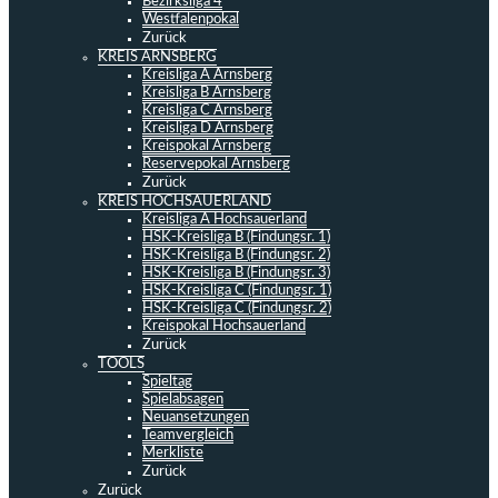
Bezirksliga 4
Westfalenpokal
Zurück
KREIS ARNSBERG
Kreisliga A Arnsberg
Kreisliga B Arnsberg
Kreisliga C Arnsberg
Kreisliga D Arnsberg
Kreispokal Arnsberg
Reservepokal Arnsberg
Zurück
KREIS HOCHSAUERLAND
Kreisliga A Hochsauerland
HSK-Kreisliga B (Findungsr. 1)
HSK-Kreisliga B (Findungsr. 2)
HSK-Kreisliga B (Findungsr. 3)
HSK-Kreisliga C (Findungsr. 1)
HSK-Kreisliga C (Findungsr. 2)
Kreispokal Hochsauerland
Zurück
TOOLS
Spieltag
Spielabsagen
Neuansetzungen
Teamvergleich
Merkliste
Zurück
Zurück