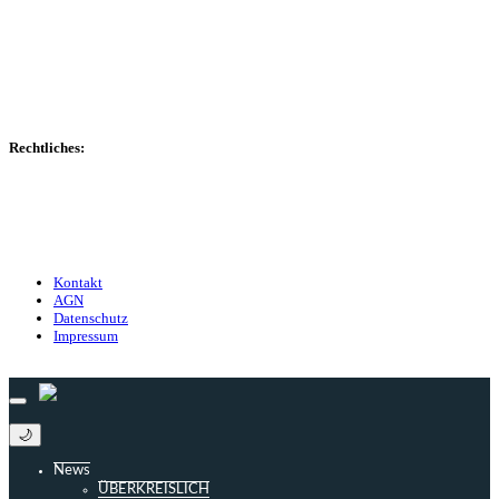
Spielerdatenbank
Transfers
Marktwerte
Statistiken
Gerüchte
Managerspiel
Rechtliches:
Kontakt
Nutzungsbedingungen
Datenschutz
Impressum
Kontakt
AGN
Datenschutz
Impressum
© 2013 - 2026 match-day.de | Die aktuellsten News des Sauerlandfußballs
🌙
News
ÜBERKREISLICH