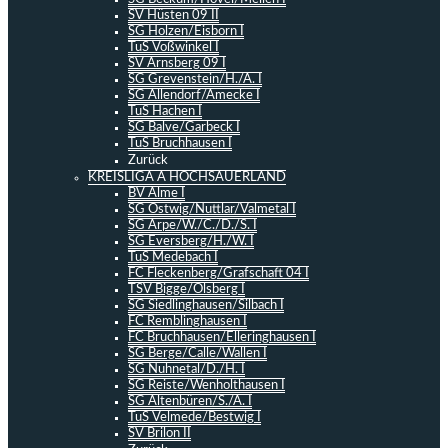
SV Hüsten 09 II
SG Holzen/Eisborn I
TuS Voßwinkel I
SV Arnsberg 09 I
SG Grevenstein/H./A. I
SG Allendorf/Amecke I
TuS Hachen I
SG Balve/Garbeck I
TuS Bruchhausen I
Zurück
KREISLIGA A HOCHSAUERLAND
BV Alme I
SG Ostwig/Nuttlar/Valmetal I
SG Arpe/W./C./D./S. I
SG Eversberg/H./W. I
TuS Medebach I
FC Fleckenberg/Grafschaft 04 I
TSV Bigge/Olsberg I
SG Siedlinghausen/Silbach I
FC Remblinghausen I
FC Bruchhausen/Elleringhausen I
SG Berge/Calle/Wallen I
SG Nuhnetal/D./H. I
SG Reiste/Wenholthausen I
SG Altenbüren/S./A. I
TuS Velmede/Bestwig I
SV Brilon II