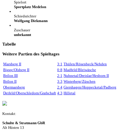
Spielort
Sportplatz Medelon
Schiedsrichter
Wolfgang Diekmann
Zuschauer
unbekannt
Tabelle
Weitere Partien des Spieltages
Marsberg II
3:1
Thülen/Rösenbeck/Nehden
Bigge/Olsberg II
0:8
Madfeld/Bleiwäsche
Brilon III
2:1
Nuhnetal/Dreislar/Hesborn II
Brilon II
3:3
Winterberg/Züschen
Obermarsberg
2:4
Giershagen/Hoppecketal/Padberg
Deifeld/Oberschledorn/Grafschaft
4:3
Hilletal
Kontakt:
Schulte & Stratmann GbR
Alt Hüsten 13