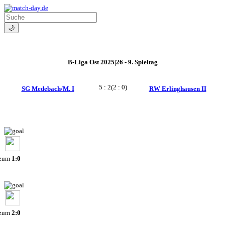
🌙
B-Liga Ost 2025|26 - 9. Spieltag
5 : 2
(2 : 0)
SG Medebach/M. I
RW Erlinghausen II
 zum
1:0
 zum
2:0