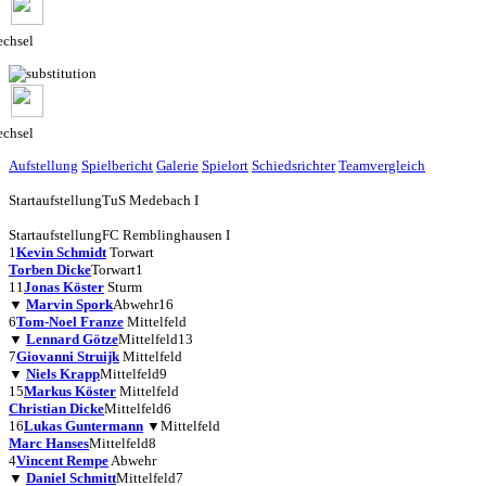
chsel
chsel
Aufstellung
Spielbericht
Galerie
Spielort
Schiedsrichter
Teamvergleich
Startaufstellung
TuS Medebach I
Startaufstellung
FC Remblinghausen I
1
Kevin Schmidt
Torwart
Torben Dicke
Torwart
1
11
Jonas Köster
Sturm
▼
Marvin Spork
Abwehr
16
6
Tom-Noel Franze
Mittelfeld
▼
Lennard Götze
Mittelfeld
13
7
Giovanni Struijk
Mittelfeld
▼
Niels Krapp
Mittelfeld
9
15
Markus Köster
Mittelfeld
Christian Dicke
Mittelfeld
6
16
Lukas Guntermann
▼
Mittelfeld
Marc Hanses
Mittelfeld
8
4
Vincent Rempe
Abwehr
▼
Daniel Schmitt
Mittelfeld
7