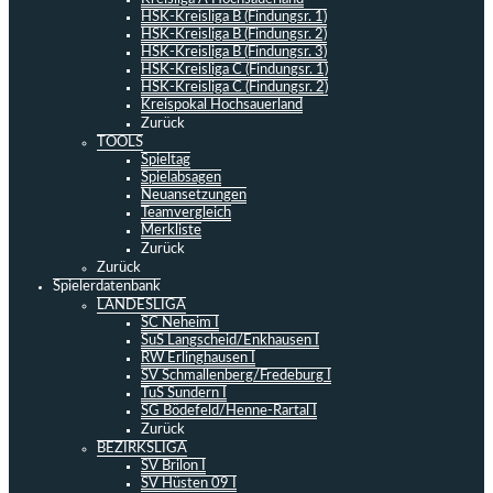
HSK-Kreisliga B (Findungsr. 1)
HSK-Kreisliga B (Findungsr. 2)
HSK-Kreisliga B (Findungsr. 3)
HSK-Kreisliga C (Findungsr. 1)
HSK-Kreisliga C (Findungsr. 2)
Kreispokal Hochsauerland
Zurück
TOOLS
Spieltag
Spielabsagen
Neuansetzungen
Teamvergleich
Merkliste
Zurück
Zurück
Spielerdatenbank
LANDESLIGA
SC Neheim I
SuS Langscheid/Enkhausen I
RW Erlinghausen I
SV Schmallenberg/Fredeburg I
TuS Sundern I
SG Bödefeld/Henne-Rartal I
Zurück
BEZIRKSLIGA
SV Brilon I
SV Hüsten 09 I