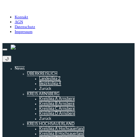
Datenschutz
Impressum
Kontakt
AGN
Datenschutz
Impressum
© 2013 - 2026 match-day.de | Die aktuellsten News des Sauerlandfußballs
🌙
News
ÜBERKREISLICH
Landesliga 2
Bezirksliga 4
Zurück
KREIS ARNSBERG
Kreisliga A Arnsberg
Kreisliga B Arnsberg
Kreisliga C Arnsberg
Kreisliga D Arnsberg
Zurück
KREIS HOCHSAUERLAND
Kreisliga A Hochsauerland
Kreisliga B Hochsauerland