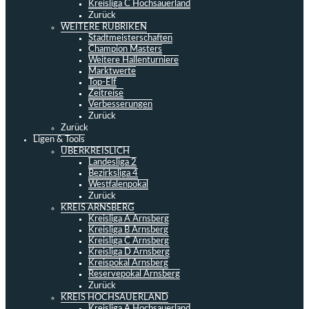
Kreisliga C Hochsauerland
Zurück
WEITERE RUBRIKEN
Stadtmeisterschaften
Champion Masters
Weitere Hallenturniere
Marktwerte
Top-Elf
Zeitreise
Verbesserungen
Zurück
Zurück
Ligen & Tools
ÜBERKREISLICH
Landesliga 2
Bezirksliga 4
Westfalenpokal
Zurück
KREIS ARNSBERG
Kreisliga A Arnsberg
Kreisliga B Arnsberg
Kreisliga C Arnsberg
Kreisliga D Arnsberg
Kreispokal Arnsberg
Reservepokal Arnsberg
Zurück
KREIS HOCHSAUERLAND
Kreisliga A Hochsauerland