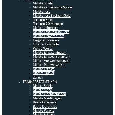
Meiste Spiele
Meiste gemeinsame Spiele
Meiste Tore
Meiste Tore in einem Spiel
Tore pro Spiel
Tore pro 90 Minuten
Meiste Jokertore
Meiste Last-Minute-Tore
Meiste Elfmeter-Tore
Längste Torserien
Größte Toranteile
Weiße Weste
Meiste Einsatzminuten
Meiste Einwechselungen
Meiste Auswechselungen
Meiste Platzverweise
Meiste Erfolge
Älteste Spieler
Zurück
TRAINERSTATISTIKEN
Meiste Spiele
Meiste Siege
Meiste Unentschieden
Meiste Niederlagen
Beste Offensive
Beste Defensive
Meiste Punkte
Meiste Erfolge