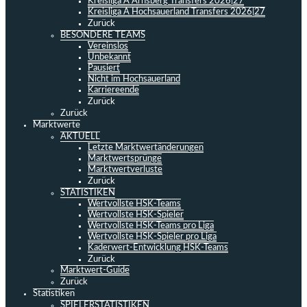
Kreisliga A Arnsberg Transfers 2026|27
Kreisliga A Hochsauerland Transfers 2026|27
Zurück
BESONDERE TEAMS
Vereinslos
Unbekannt
Pausiert
Nicht im Hochsauerland
Karriereende
Zurück
Zurück
Marktwerte
AKTUELL
Letzte Marktwertänderungen
Marktwertsprünge
Marktwertverluste
Zurück
STATISTIKEN
Wertvollste HSK-Teams
Wertvollste HSK-Spieler
Wertvollste HSK-Teams pro Liga
Wertvollste HSK-Spieler pro Liga
Kaderwert-Entwicklung HSK-Teams
Zurück
Marktwert-Guide
Zurück
Statistiken
SPIELERSTATISTIKEN