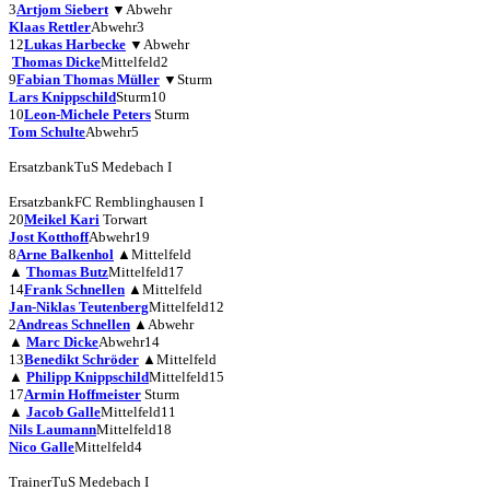
3
Artjom Siebert
▼
Abwehr
Klaas Rettler
Abwehr
3
12
Lukas Harbecke
▼
Abwehr
Thomas Dicke
Mittelfeld
2
9
Fabian Thomas Müller
▼
Sturm
Lars Knippschild
Sturm
10
10
Leon-Michele Peters
Sturm
Tom Schulte
Abwehr
5
Ersatzbank
TuS Medebach I
Ersatzbank
FC Remblinghausen I
20
Meikel Kari
Torwart
Jost Kotthoff
Abwehr
19
8
Arne Balkenhol
▲
Mittelfeld
▲
Thomas Butz
Mittelfeld
17
14
Frank Schnellen
▲
Mittelfeld
Jan-Niklas Teutenberg
Mittelfeld
12
2
Andreas Schnellen
▲
Abwehr
▲
Marc Dicke
Abwehr
14
13
Benedikt Schröder
▲
Mittelfeld
▲
Philipp Knippschild
Mittelfeld
15
17
Armin Hoffmeister
Sturm
▲
Jacob Galle
Mittelfeld
11
Nils Laumann
Mittelfeld
18
Nico Galle
Mittelfeld
4
Trainer
TuS Medebach I