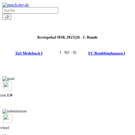
🌙
Kreispokal HSK 2025|26 - 1. Runde
1 : 0
(1 : 0)
TuS Medebach I
FC Remblinghausen I
 zum
1:0
chsel