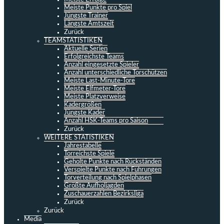
Meiste Punkte pro Spiel
Jüngste Trainer
Längste Amtszeit
Zurück
TEAMSTATISTIKEN
Aktuelle Serien
Erfolgreichste Teams
Anzahl eingesetzte Spieler
Anzahl unterschiedliche Torschützen
Meiste Last-Minute-Tore
Meiste Elfmeter-Tore
Meiste Platzverweise
Kadergrößen
Jüngste Kader
Anzahl HSK-Teams pro Saison
Zurück
WEITERE STATISTIKEN
Jahrestabelle
Torreichste Spiele
Geholte Punkte nach Rückständen
Verspielte Punkte nach Führungen
Torverteilung nach Spielphasen
Größte Aufholjagden
Zuschauerzahlen Bezirksliga
Zurück
Zurück
Media