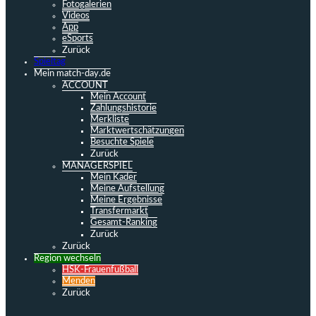
Fotogalerien
Videos
App
eSports
Zurück
Spieltag
Mein match-day.de
ACCOUNT
Mein Account
Zahlungshistorie
Merkliste
Marktwertschätzungen
Besuchte Spiele
Zurück
MANAGERSPIEL
Mein Kader
Meine Aufstellung
Meine Ergebnisse
Transfermarkt
Gesamt-Ranking
Zurück
Zurück
Region wechseln
HSK-Frauenfußball
Menden
Zurück