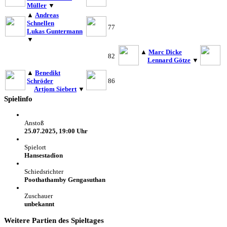
Müller
▼
▲
Andreas
Schnellen
77
Lukas Guntermann
▼
▲
Marc Dicke
82
Lennard Götze
▼
▲
Benedikt
Schröder
86
Artjom Siebert
▼
Spielinfo
Anstoß
25.07.2025, 19:00 Uhr
Spielort
Hansestadion
Schiedsrichter
Poothathamby Gengasuthan
Zuschauer
unbekannt
Weitere Partien des Spieltages