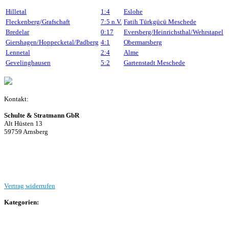
Hilletal
1:4
Eslohe
Fleckenberg/Grafschaft
7:5
n.V.
Fatih Türkgücü Meschede
Bredelar
0:17
Eversberg/Heinrichsthal/Wehrstapel
Giershagen/Hoppecketal/Padberg
4:1
Obermarsberg
Lennetal
2:4
Alme
Gevelinghausen
5:2
Gartenstadt Meschede
Kontakt:
Schulte & Stratmann GbR
Alt Hüsten 13
59759 Arnsberg
Beitrag einreichen
Vertrag widerrufen
Kategorien:
Allgemein