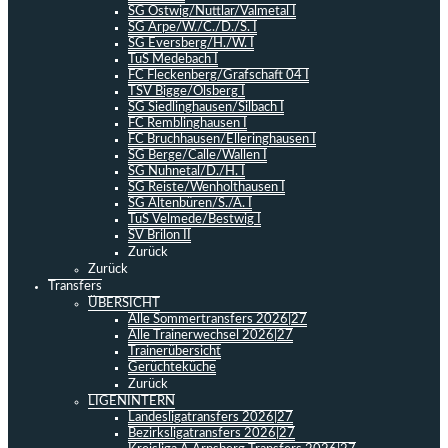
SG Ostwig/Nuttlar/Valmetal I
SG Arpe/W./C./D./S. I
SG Eversberg/H./W. I
TuS Medebach I
FC Fleckenberg/Grafschaft 04 I
TSV Bigge/Olsberg I
SG Siedlinghausen/Silbach I
FC Remblinghausen I
FC Bruchhausen/Elleringhausen I
SG Berge/Calle/Wallen I
SG Nuhnetal/D./H. I
SG Reiste/Wenholthausen I
SG Altenbüren/S./A. I
TuS Velmede/Bestwig I
SV Brilon II
Zurück
Zurück
Transfers
ÜBERSICHT
Alle Sommertransfers 2026|27
Alle Trainerwechsel 2026|27
Trainerübersicht
Gerüchteküche
Zurück
LIGENINTERN
Landesligatransfers 2026|27
Bezirksligatransfers 2026|27