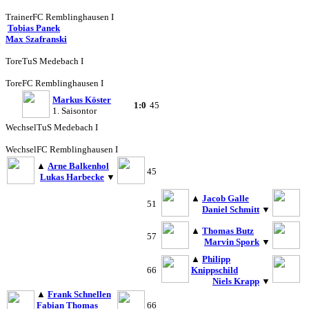
Trainer
FC Remblinghausen I
Tobias Panek
Max Szafranski
Tore
TuS Medebach I
Tore
FC Remblinghausen I
Markus Köster
1:0
45
1. Saisontor
Wechsel
TuS Medebach I
Wechsel
FC Remblinghausen I
▲
Arne Balkenhol
45
Lukas Harbecke
▼
▲
Jacob Galle
51
Daniel Schmitt
▼
▲
Thomas Butz
57
Marvin Spork
▼
▲
Philipp
66
Knippschild
Niels Krapp
▼
▲
Frank Schnellen
Fabian Thomas
66