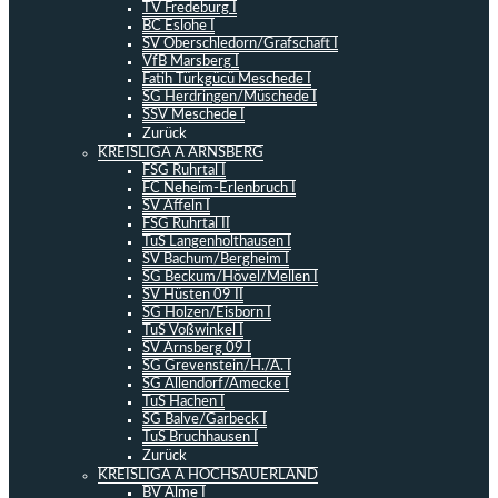
TV Fredeburg I
BC Eslohe I
SV Oberschledorn/Grafschaft I
VfB Marsberg I
Fatih Türkgücü Meschede I
SG Herdringen/Müschede I
SSV Meschede I
Zurück
KREISLIGA A ARNSBERG
FSG Ruhrtal I
FC Neheim-Erlenbruch I
SV Affeln I
FSG Ruhrtal II
TuS Langenholthausen I
SV Bachum/Bergheim I
SG Beckum/Hövel/Mellen I
SV Hüsten 09 II
SG Holzen/Eisborn I
TuS Voßwinkel I
SV Arnsberg 09 I
SG Grevenstein/H./A. I
SG Allendorf/Amecke I
TuS Hachen I
SG Balve/Garbeck I
TuS Bruchhausen I
Zurück
KREISLIGA A HOCHSAUERLAND
BV Alme I