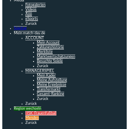
Media
Fotogalerien
Videos
App
eSports
Zurück
Spieltag
Mein match-day.de
ACCOUNT
Mein Account
Zahlungshistorie
Merkliste
Marktwertschätzungen
Besuchte Spiele
Zurück
MANAGERSPIEL
Mein Kader
Meine Aufstellung
Meine Ergebnisse
Transfermarkt
Gesamt-Ranking
Zurück
Zurück
Region wechseln
HSK-Frauenfußball
Menden
Zurück