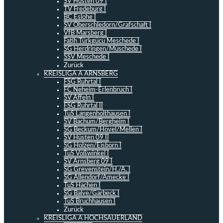
SV Hüsten 09 I
TV Fredeburg I
BC Eslohe I
SV Oberschledorn/Grafschaft I
VfB Marsberg I
Fatih Türkgücü Meschede I
SG Herdringen/Müschede I
SSV Meschede I
Zurück
KREISLIGA A ARNSBERG
FSG Ruhrtal I
FC Neheim-Erlenbruch I
SV Affeln I
FSG Ruhrtal II
TuS Langenholthausen I
SV Bachum/Bergheim I
SG Beckum/Hövel/Mellen I
SV Hüsten 09 II
SG Holzen/Eisborn I
TuS Voßwinkel I
SV Arnsberg 09 I
SG Grevenstein/H./A. I
SG Allendorf/Amecke I
TuS Hachen I
SG Balve/Garbeck I
TuS Bruchhausen I
Zurück
KREISLIGA A HOCHSAUERLAND