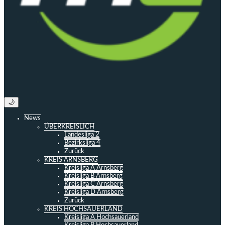
🌙
News
ÜBERKREISLICH
Landesliga 2
Bezirksliga 4
Zurück
KREIS ARNSBERG
Kreisliga A Arnsberg
Kreisliga B Arnsberg
Kreisliga C Arnsberg
Kreisliga D Arnsberg
Zurück
KREIS HOCHSAUERLAND
Kreisliga A Hochsauerland