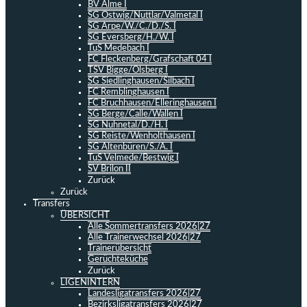
BV Alme I
SG Ostwig/Nuttlar/Valmetal I
SG Arpe/W./C./D./S. I
SG Eversberg/H./W. I
TuS Medebach I
FC Fleckenberg/Grafschaft 04 I
TSV Bigge/Olsberg I
SG Siedlinghausen/Silbach I
FC Remblinghausen I
FC Bruchhausen/Elleringhausen I
SG Berge/Calle/Wallen I
SG Nuhnetal/D./H. I
SG Reiste/Wenholthausen I
SG Altenbüren/S./A. I
TuS Velmede/Bestwig I
SV Brilon II
Zurück
Zurück
Transfers
ÜBERSICHT
Alle Sommertransfers 2026|27
Alle Trainerwechsel 2026|27
Trainerübersicht
Gerüchteküche
Zurück
LIGENINTERN
Landesligatransfers 2026|27
Bezirksligatransfers 2026|27