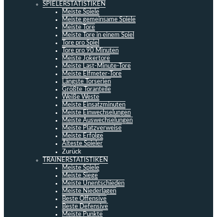
SPIELERSTATISTIKEN
Meiste Spiele
Meiste gemeinsame Spiele
Meiste Tore
Meiste Tore in einem Spiel
Tore pro Spiel
Tore pro 90 Minuten
Meiste Jokertore
Meiste Last-Minute-Tore
Meiste Elfmeter-Tore
Längste Torserien
Größte Toranteile
Weiße Weste
Meiste Einsatzminuten
Meiste Einwechselungen
Meiste Auswechselungen
Meiste Platzverweise
Meiste Erfolge
Älteste Spieler
Zurück
TRAINERSTATISTIKEN
Meiste Spiele
Meiste Siege
Meiste Unentschieden
Meiste Niederlagen
Beste Offensive
Beste Defensive
Meiste Punkte