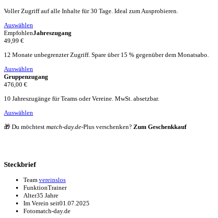
Voller Zugriff auf alle Inhalte für 30 Tage. Ideal zum Ausprobieren.
Auswählen
Empfohlen
Jahreszugang
49,99 €
12 Monate unbegrenzter Zugriff. Spare über 15 % gegenüber dem Monatsabo.
Auswählen
Gruppenzugang
476,00 €
10 Jahreszugänge für Teams oder Vereine. MwSt. absetzbar.
Auswählen
🎁 Du möchtest
match-day.de
-Plus verschenken?
Zum Geschenkkauf
Steckbrief
Team
vereinslos
Funktion
Trainer
Alter
35 Jahre
Im Verein seit
01.07.2025
Foto
match-day.de