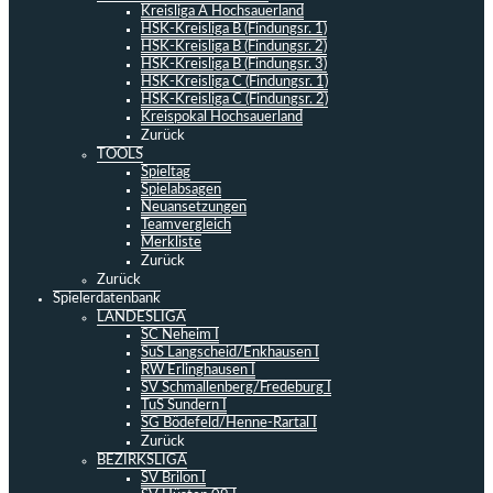
Kreisliga A Hochsauerland
HSK-Kreisliga B (Findungsr. 1)
HSK-Kreisliga B (Findungsr. 2)
HSK-Kreisliga B (Findungsr. 3)
HSK-Kreisliga C (Findungsr. 1)
HSK-Kreisliga C (Findungsr. 2)
Kreispokal Hochsauerland
Zurück
TOOLS
Spieltag
Spielabsagen
Neuansetzungen
Teamvergleich
Merkliste
Zurück
Zurück
Spielerdatenbank
LANDESLIGA
SC Neheim I
SuS Langscheid/Enkhausen I
RW Erlinghausen I
SV Schmallenberg/Fredeburg I
TuS Sundern I
SG Bödefeld/Henne-Rartal I
Zurück
BEZIRKSLIGA
SV Brilon I