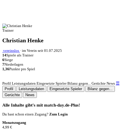
Trainer
Christian Henke
vereinslos
·
im Verein seit 01.07.2025
14
Spiele als Trainer
6
Siege
7
Niederlagen
1,36
Punkte pro Spiel
☰
Profil
Leistungsdaten
Eingesetzte Spieler
Bilanz gegen...
Gerüchte
News
Profil
Leistungsdaten
Eingesetzte Spieler
Bilanz gegen...
Gerüchte
News
Alle Inhalte gibt's mit match-day.de-Plus!
Du hast schon einen Zugang?
Zum Login
Monatszugang
4,99 €