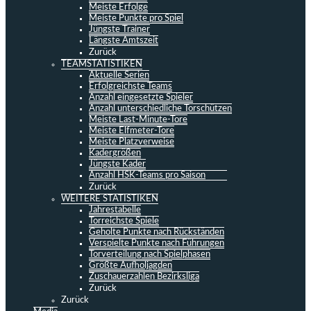
Meiste Erfolge
Meiste Punkte pro Spiel
Jüngste Trainer
Längste Amtszeit
Zurück
TEAMSTATISTIKEN
Aktuelle Serien
Erfolgreichste Teams
Anzahl eingesetzte Spieler
Anzahl unterschiedliche Torschützen
Meiste Last-Minute-Tore
Meiste Elfmeter-Tore
Meiste Platzverweise
Kadergrößen
Jüngste Kader
Anzahl HSK-Teams pro Saison
Zurück
WEITERE STATISTIKEN
Jahrestabelle
Torreichste Spiele
Geholte Punkte nach Rückständen
Verspielte Punkte nach Führungen
Torverteilung nach Spielphasen
Größte Aufholjagden
Zuschauerzahlen Bezirksliga
Zurück
Zurück