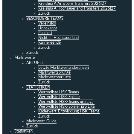
Kreisliga A Arnsberg Transfers 2026|27
Kreisliga A Hochsauerland Transfers 2026|27
Zurück
BESONDERE TEAMS
Vereinslos
Unbekannt
Pausiert
Nicht im Hochsauerland
Karriereende
Zurück
Zurück
Marktwerte
AKTUELL
Letzte Marktwertänderungen
Marktwertsprünge
Marktwertverluste
Zurück
STATISTIKEN
Wertvollste HSK-Teams
Wertvollste HSK-Spieler
Wertvollste HSK-Teams pro Liga
Wertvollste HSK-Spieler pro Liga
Kaderwert-Entwicklung HSK-Teams
Zurück
Marktwert-Guide
Zurück
Statistiken