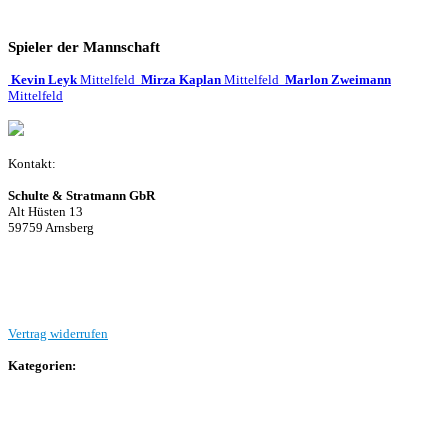
Spieler der Mannschaft
Kevin Leyk
Mittelfeld
Mirza Kaplan
Mittelfeld
Marlon Zweimann
Mittelfeld
Kontakt:
Schulte & Stratmann GbR
Alt Hüsten 13
59759 Arnsberg
Beitrag einreichen
Vertrag widerrufen
Kategorien:
Allgemein
Landesliga 2
Bezirksliga 4