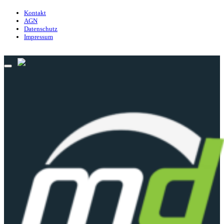
Kontakt
AGN
Datenschutz
Impressum
© 2013 - 2026 match-day.de | Die aktuellsten News des Sauerlandfußballs