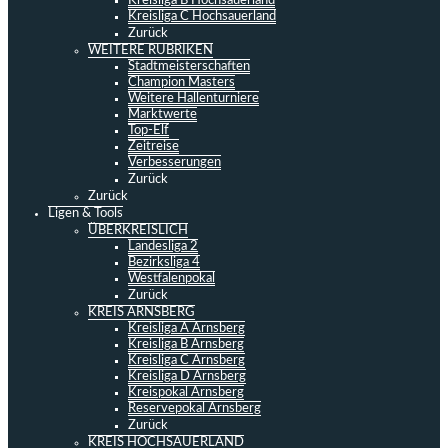
Kreisliga B Hochsauerland
Kreisliga C Hochsauerland
Zurück
WEITERE RUBRIKEN
Stadtmeisterschaften
Champion Masters
Weitere Hallenturniere
Marktwerte
Top-Elf
Zeitreise
Verbesserungen
Zurück
Zurück
Ligen & Tools
ÜBERKREISLICH
Landesliga 2
Bezirksliga 4
Westfalenpokal
Zurück
KREIS ARNSBERG
Kreisliga A Arnsberg
Kreisliga B Arnsberg
Kreisliga C Arnsberg
Kreisliga D Arnsberg
Kreispokal Arnsberg
Reservepokal Arnsberg
Zurück
KREIS HOCHSAUERLAND