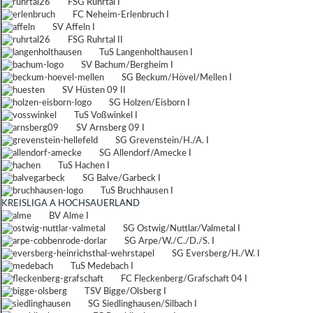
FSG Ruhrtal I
FC Neheim-Erlenbruch I
SV Affeln I
FSG Ruhrtal II
TuS Langenholthausen I
SV Bachum/Bergheim I
SG Beckum/Hövel/Mellen I
SV Hüsten 09 II
SG Holzen/Eisborn I
TuS Voßwinkel I
SV Arnsberg 09 I
SG Grevenstein/H./A. I
SG Allendorf/Amecke I
TuS Hachen I
SG Balve/Garbeck I
TuS Bruchhausen I
KREISLIGA A HOCHSAUERLAND
BV Alme I
SG Ostwig/Nuttlar/Valmetal I
SG Arpe/W./C./D./S. I
SG Eversberg/H./W. I
TuS Medebach I
FC Fleckenberg/Grafschaft 04 I
TSV Bigge/Olsberg I
SG Siedlinghausen/Silbach I