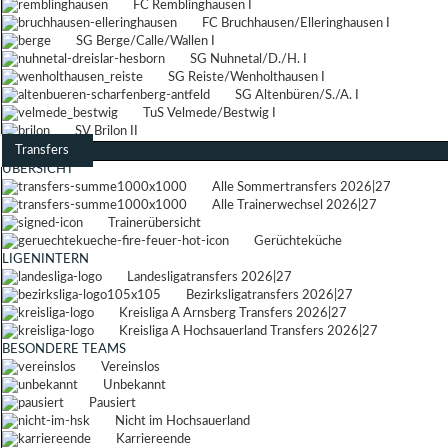
FC Remblinghausen I
FC Bruchhausen/Elleringhausen I
SG Berge/Calle/Wallen I
SG Nuhnetal/D./H. I
SG Reiste/Wenholthausen I
SG Altenbüren/S./A. I
TuS Velmede/Bestwig I
SV Brilon II
Transfers
ÜBERSICHT
Alle Sommertransfers 2026|27
Alle Trainerwechsel 2026|27
Trainerübersicht
Gerüchteküche
LIGENINTERN
Landesligatransfers 2026|27
Bezirksligatransfers 2026|27
Kreisliga A Arnsberg Transfers 2026|27
Kreisliga A Hochsauerland Transfers 2026|27
BESONDERE TEAMS
Vereinslos
Unbekannt
Pausiert
Nicht im Hochsauerland
Karriereende