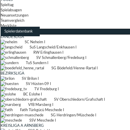
Spieltag
Spielabsagen
Neuansetzungen
Teamvergleich
Merkliste
Spielerdatenbank
LANDESLIGA
SC Neheim I
SuS Langscheid/Enkhausen I
RW Erlinghausen I
SV Schmallenberg/Fredeburg I
TuS Sundern I
SG Bödefeld/Henne-Rartal I
BEZIRKSLIGA
SV Brilon I
SV Hüsten 09 I
TV Fredeburg I
BC Eslohe I
SV Oberschledorn/Grafschaft I
VfB Marsberg I
Fatih Türkgücü Meschede I
SG Herdringen/Müschede I
SSV Meschede I
KREISLIGA A ARNSBERG