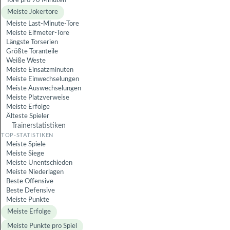
Tore pro 90 Minuten
Meiste Jokertore
Meiste Last-Minute-Tore
Meiste Elfmeter-Tore
Längste Torserien
Größte Toranteile
Weiße Weste
Meiste Einsatzminuten
Meiste Einwechselungen
Meiste Auswechselungen
Meiste Platzverweise
Meiste Erfolge
Älteste Spieler
Trainerstatistiken
Meiste Spiele
Meiste Siege
Meiste Unentschieden
Meiste Niederlagen
Beste Offensive
Beste Defensive
Meiste Punkte
Meiste Erfolge
Meiste Punkte pro Spiel