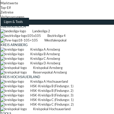
Marktwerte
Top-Elf
Zeitreise
Verbesserungen
Ligen & Tools
ÜBERKREISLICH
Landesliga 2
Bezirksliga 4
Westfalenpokal
KREIS ARNSBERG
Kreisliga A Arnsberg
Kreisliga B Arnsberg
Kreisliga C Arnsberg
Kreisliga D Arnsberg
Kreispokal Arnsberg
Reservepokal Arnsberg
KREIS HOCHSAUERLAND
Kreisliga A Hochsauerland
HSK-Kreisliga B (Findungsr. 1)
HSK-Kreisliga B (Findungsr. 2)
HSK-Kreisliga B (Findungsr. 3)
HSK-Kreisliga C (Findungsr. 1)
HSK-Kreisliga C (Findungsr. 2)
Kreispokal Hochsauerland
TOOLS