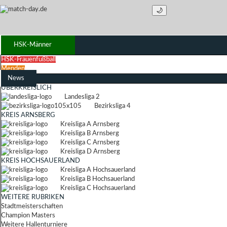
🌙
HSK-Männer
HSK-Frauenfußball
Menden
News
ÜBERKREISLICH
Landesliga 2
Bezirksliga 4
KREIS ARNSBERG
Kreisliga A Arnsberg
Kreisliga B Arnsberg
Kreisliga C Arnsberg
Kreisliga D Arnsberg
KREIS HOCHSAUERLAND
Kreisliga A Hochsauerland
Kreisliga B Hochsauerland
Kreisliga C Hochsauerland
WEITERE RUBRIKEN
Stadtmeisterschaften
Champion Masters
Weitere Hallenturniere