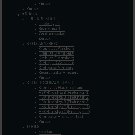
Zurück
Zurück
Ligen & Tools
ÜBERKREISLICH
Landesliga 2
Bezirksliga 4
Westfalenpokal
Zurück
KREIS ARNSBERG
Kreisliga A Arnsberg
Kreisliga B Arnsberg
Kreisliga C Arnsberg
Kreisliga D Arnsberg
Kreispokal Arnsberg
Reservepokal Arnsberg
Zurück
KREIS HOCHSAUERLAND
Kreisliga A Hochsauerland
HSK-Kreisliga B (Findungsr. 1)
HSK-Kreisliga B (Findungsr. 2)
HSK-Kreisliga B (Findungsr. 3)
HSK-Kreisliga C (Findungsr. 1)
HSK-Kreisliga C (Findungsr. 2)
Kreispokal Hochsauerland
Zurück
TOOLS
Spieltag