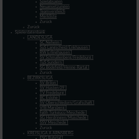
Spielabsagen
Neuansetzungen
Teamvergleich
Merkliste
Zurück
Zurück
Spielerdatenbank
LANDESLIGA
SC Neheim I
SuS Langscheid/Enkhausen I
RW Erlinghausen I
SV Schmallenberg/Fredeburg I
TuS Sundern I
SG Bödefeld/Henne-Rartal I
Zurück
BEZIRKSLIGA
SV Brilon I
SV Hüsten 09 I
TV Fredeburg I
BC Eslohe I
SV Oberschledorn/Grafschaft I
VfB Marsberg I
Fatih Türkgücü Meschede I
SG Herdringen/Müschede I
SSV Meschede I
Zurück
KREISLIGA A ARNSBERG
FSG Ruhrtal I