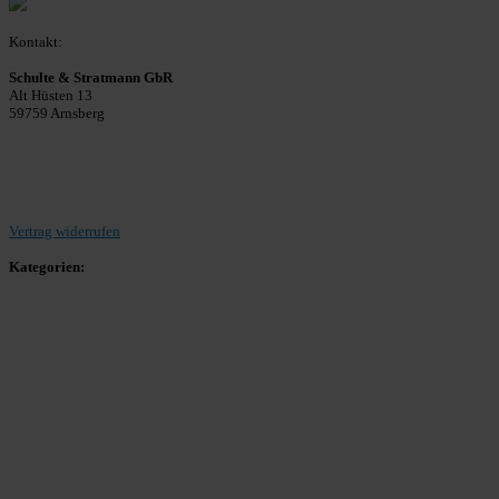
Kontakt:
Schulte & Stratmann GbR
Alt Hüsten 13
59759 Arnsberg
Beitrag einreichen
Vertrag widerrufen
Kategorien:
Allgemein
Landesliga 2
Bezirksliga 4
Kreisliga A Arnsberg
Kreisliga A Hochsauerland
Kreisliga B Arnsberg
Kreisliga B Hochsauerland
Kreisliga C Arnsberg
HSK-Kreisliga C West
HSK-Kreisliga C Ost