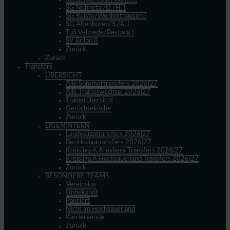
SG Nuhnetal/D./H. I
SG Reiste/Wenholthausen I
SG Altenbüren/S./A. I
TuS Velmede/Bestwig I
SV Brilon II
Zurück
Zurück
Transfers
ÜBERSICHT
Alle Sommertransfers 2026|27
Alle Trainerwechsel 2026|27
Trainerübersicht
Gerüchteküche
Zurück
LIGENINTERN
Landesligatransfers 2026|27
Bezirksligatransfers 2026|27
Kreisliga A Arnsberg Transfers 2026|27
Kreisliga A Hochsauerland Transfers 2026|27
Zurück
BESONDERE TEAMS
Vereinslos
Unbekannt
Pausiert
Nicht im Hochsauerland
Karriereende
Zurück