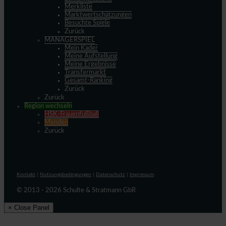
Merkliste
Marktwertschätzungen
Besuchte Spiele
Zurück
MANAGERSPIEL
Mein Kader
Meine Aufstellung
Meine Ergebnisse
Transfermarkt
Gesamt-Ranking
Zurück
Zurück
Region wechseln
HSK-Frauenfußball
Menden
Zurück
Kontakt
|
Nutzungsbedingungen
|
Datenschutz
|
Impressum
© 2013 - 2026 Schulte & Stratmann GbR
× Close Panel