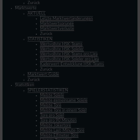
Zurück
Marktwerte
AKTUELL
Letzte Marktwertänderungen
Marktwertsprünge
Marktwertverluste
Zurück
STATISTIKEN
Wertvollste HSK-Teams
Wertvollste HSK-Spieler
Wertvollste HSK-Teams pro Liga
Wertvollste HSK-Spieler pro Liga
Kaderwert-Entwicklung HSK-Teams
Zurück
Marktwert-Guide
Zurück
Statistiken
SPIELERSTATISTIKEN
Meiste Spiele
Meiste gemeinsame Spiele
Meiste Tore
Meiste Tore in einem Spiel
Tore pro Spiel
Tore pro 90 Minuten
Meiste Jokertore
Meiste Last-Minute-Tore
Meiste Elfmeter-Tore