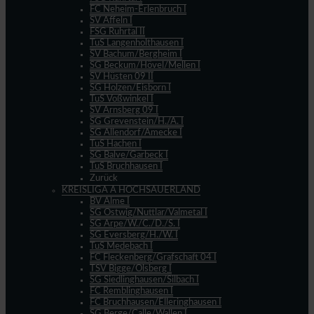
FC Neheim-Erlenbruch I
SV Affeln I
FSG Ruhrtal II
TuS Langenholthausen I
SV Bachum/Bergheim I
SG Beckum/Hövel/Mellen I
SV Hüsten 09 II
SG Holzen/Eisborn I
TuS Voßwinkel I
SV Arnsberg 09 I
SG Grevenstein/H./A. I
SG Allendorf/Amecke I
TuS Hachen I
SG Balve/Garbeck I
TuS Bruchhausen I
Zurück
KREISLIGA A HOCHSAUERLAND
BV Alme I
SG Ostwig/Nuttlar/Valmetal I
SG Arpe/W./C./D./S. I
SG Eversberg/H./W. I
TuS Medebach I
FC Fleckenberg/Grafschaft 04 I
TSV Bigge/Olsberg I
SG Siedlinghausen/Silbach I
FC Remblinghausen I
FC Bruchhausen/Elleringhausen I
SG Berge/Calle/Wallen I