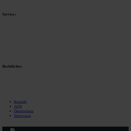
Kreisliga D Arnsberg
Service:
Spieltag
Spielerdatenbank
Transfers
Marktwerte
Statistiken
Gerüchte
Managerspiel
Rechtliches:
Kontakt
Nutzungsbedingungen
Datenschutz
Impressum
Kontakt
AGN
Datenschutz
Impressum
© 2013 - 2026 match-day.de | Die aktuellsten News des Sauerlandfußballs