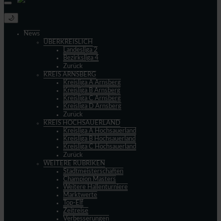
🌙
News
ÜBERKREISLICH
Landesliga 2
Bezirksliga 4
Zurück
KREIS ARNSBERG
Kreisliga A Arnsberg
Kreisliga B Arnsberg
Kreisliga C Arnsberg
Kreisliga D Arnsberg
Zurück
KREIS HOCHSAUERLAND
Kreisliga A Hochsauerland
Kreisliga B Hochsauerland
Kreisliga C Hochsauerland
Zurück
WEITERE RUBRIKEN
Stadtmeisterschaften
Champion Masters
Weitere Hallenturniere
Marktwerte
Top-Elf
Zeitreise
Verbesserungen