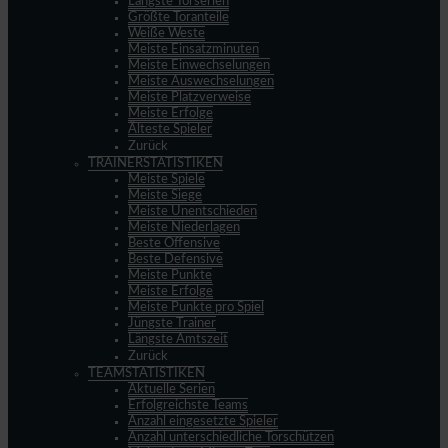
Längste Torserien
Größte Toranteile
Weiße Weste
Meiste Einsatzminuten
Meiste Einwechselungen
Meiste Auswechselungen
Meiste Platzverweise
Meiste Erfolge
Älteste Spieler
Zurück
TRAINERSTATISTIKEN
Meiste Spiele
Meiste Siege
Meiste Unentschieden
Meiste Niederlagen
Beste Offensive
Beste Defensive
Meiste Punkte
Meiste Erfolge
Meiste Punkte pro Spiel
Jüngste Trainer
Längste Amtszeit
Zurück
TEAMSTATISTIKEN
Aktuelle Serien
Erfolgreichste Teams
Anzahl eingesetzte Spieler
Anzahl unterschiedliche Torschützen