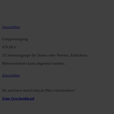
12 Monate unbegrenzter Zugriff auf alle Inhalte. Spare über 15 %
gegenüber dem Monatsabo.
Auswählen
Gruppenzugang
476,00 €
10 Jahreszugänge für Teams oder Vereine. Enthaltene
Mehrwertsteuer kann abgesetzt werden.
Auswählen
Du möchtest
match-day.de
-Plus verschenken?
Zum Geschenkkauf