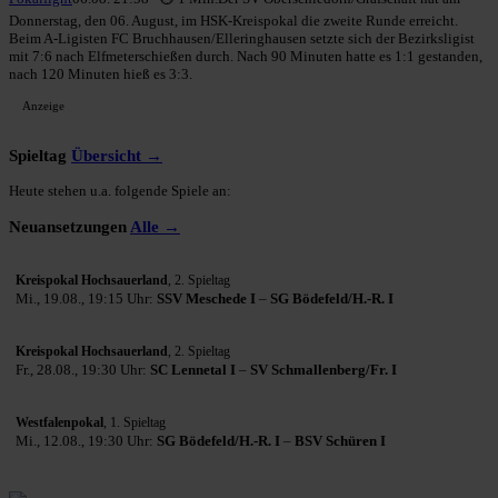
Donnerstag, den 06. August, im HSK-Kreispokal die zweite Runde erreicht.
Beim A-Ligisten FC Bruchhausen/Elleringhausen setzte sich der Bezirksligist
mit 7:6 nach Elfmeterschießen durch. Nach 90 Minuten hatte es 1:1 gestanden,
nach 120 Minuten hieß es 3:3.
Anzeige
Spieltag
Übersicht →
Heute stehen u.a. folgende Spiele an:
Neuansetzungen
Alle →
Kreispokal Hochsauerland
, 2. Spieltag
Mi., 19.08., 19:15 Uhr:
SSV Meschede I
–
SG Bödefeld/H.-R. I
Kreispokal Hochsauerland
, 2. Spieltag
Fr., 28.08., 19:30 Uhr:
SC Lennetal I
–
SV Schmallenberg/Fr. I
Westfalenpokal
, 1. Spieltag
Mi., 12.08., 19:30 Uhr:
SG Bödefeld/H.-R. I
–
BSV Schüren I