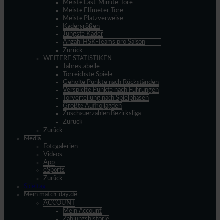
Meiste Last-Minute-Tore
Meiste Elfmeter-Tore
Meiste Platzverweise
Kadergrößen
Jüngste Kader
Anzahl HSK-Teams pro Saison
Zurück
WEITERE STATISTIKEN
Jahrestabelle
Torreichste Spiele
Geholte Punkte nach Rückständen
Verspielte Punkte nach Führungen
Torverteilung nach Spielphasen
Größte Aufholjagden
Zuschauerzahlen Bezirksliga
Zurück
Zurück
Media
Fotogalerien
Videos
App
eSports
Zurück
Spieltag
Mein match-day.de
ACCOUNT
Mein Account
Zahlungshistorie