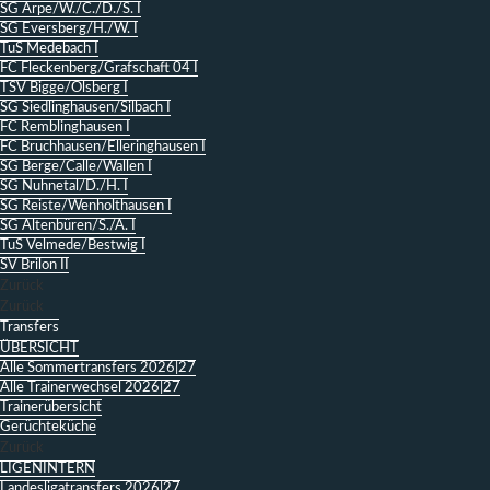
SG Arpe/W./C./D./S. I
SG Eversberg/H./W. I
TuS Medebach I
FC Fleckenberg/Grafschaft 04 I
TSV Bigge/Olsberg I
SG Siedlinghausen/Silbach I
FC Remblinghausen I
FC Bruchhausen/Elleringhausen I
SG Berge/Calle/Wallen I
SG Nuhnetal/D./H. I
SG Reiste/Wenholthausen I
SG Altenbüren/S./A. I
TuS Velmede/Bestwig I
SV Brilon II
Zurück
Zurück
Transfers
ÜBERSICHT
Alle Sommertransfers 2026|27
Alle Trainerwechsel 2026|27
Trainerübersicht
Gerüchteküche
Zurück
LIGENINTERN
Landesligatransfers 2026|27