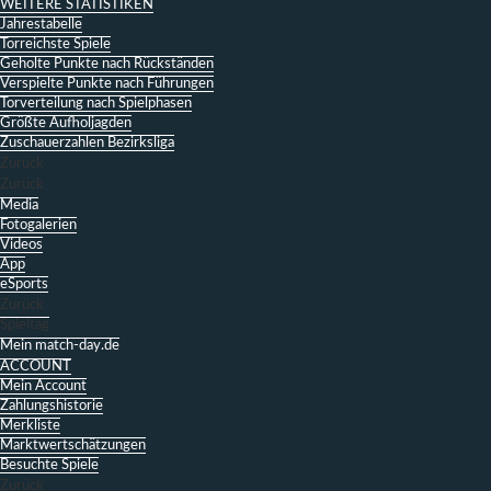
WEITERE STATISTIKEN
Jahrestabelle
Torreichste Spiele
Geholte Punkte nach Rückständen
Verspielte Punkte nach Führungen
Torverteilung nach Spielphasen
Größte Aufholjagden
Zuschauerzahlen Bezirksliga
Zurück
Zurück
Media
Fotogalerien
Videos
App
eSports
Zurück
Spieltag
Mein match-day.de
ACCOUNT
Mein Account
Zahlungshistorie
Merkliste
Marktwertschätzungen
Besuchte Spiele
Zurück