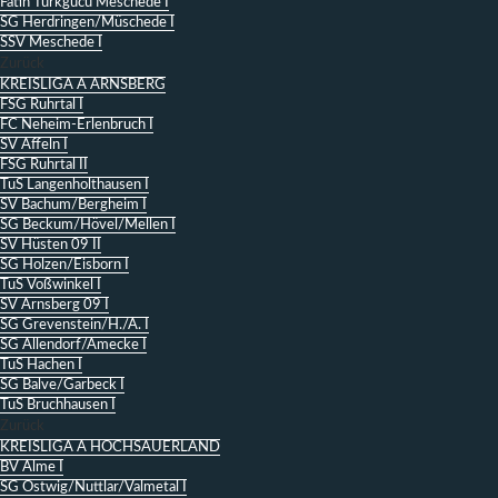
Fatih Türkgücü Meschede I
SG Herdringen/Müschede I
SSV Meschede I
Zurück
KREISLIGA A ARNSBERG
FSG Ruhrtal I
FC Neheim-Erlenbruch I
SV Affeln I
FSG Ruhrtal II
TuS Langenholthausen I
SV Bachum/Bergheim I
SG Beckum/Hövel/Mellen I
SV Hüsten 09 II
SG Holzen/Eisborn I
TuS Voßwinkel I
SV Arnsberg 09 I
SG Grevenstein/H./A. I
SG Allendorf/Amecke I
TuS Hachen I
SG Balve/Garbeck I
TuS Bruchhausen I
Zurück
KREISLIGA A HOCHSAUERLAND
BV Alme I
SG Ostwig/Nuttlar/Valmetal I