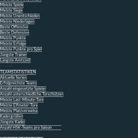
Meiste Spiele
Meiste Siege
Meiste Unentschieden
Meiste Niederlagen
Beste Offensive
Beste Defensive
Meiste Punkte
Meiste Erfolge
Meiste Punkte pro Spiel
Jüngste Trainer
Längste Amtszeit
Zurück
TEAMSTATISTIKEN
Aktuelle Serien
Erfolgreichste Teams
Anzahl eingesetzte Spieler
Anzahl unterschiedliche Torschützen
Meiste Last-Minute-Tore
Meiste Elfmeter-Tore
Meiste Platzverweise
Kadergrößen
Jüngste Kader
Anzahl HSK-Teams pro Saison
Zurück