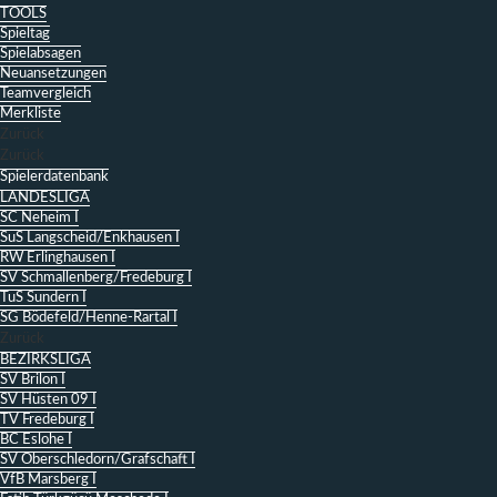
TOOLS
Spieltag
Spielabsagen
Neuansetzungen
Teamvergleich
Merkliste
Zurück
Zurück
Spielerdatenbank
LANDESLIGA
SC Neheim I
SuS Langscheid/Enkhausen I
RW Erlinghausen I
SV Schmallenberg/Fredeburg I
TuS Sundern I
SG Bödefeld/Henne-Rartal I
Zurück
BEZIRKSLIGA
SV Brilon I
SV Hüsten 09 I
TV Fredeburg I
BC Eslohe I
SV Oberschledorn/Grafschaft I
VfB Marsberg I