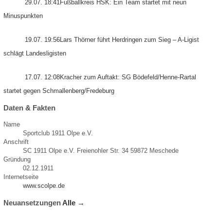
29.07. 18:41
Fußballkreis HSK: Ein Team startet mit neun
Minuspunkten
19.07. 19:56
Lars Thörner führt Herdringen zum Sieg – A-Ligist
schlägt Landesligisten
17.07. 12:08
Kracher zum Auftakt: SG Bödefeld/Henne-Rartal
startet gegen Schmallenberg/Fredeburg
Daten & Fakten
Name
Sportclub 1911 Olpe e.V.
Anschrift
SC 1911 Olpe e.V. Freienohler Str. 34 59872 Meschede
Gründung
02.12.1911
Internetseite
www.scolpe.de
Neuansetzungen
Alle →