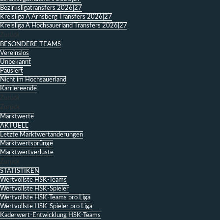
Bezirksligatransfers 2026|27
Kreisliga A Arnsberg Transfers 2026|27
Kreisliga A Hochsauerland Transfers 2026|27
Zurück
BESONDERE TEAMS
Vereinslos
Unbekannt
Pausiert
Nicht im Hochsauerland
Karriereende
Zurück
Zurück
Marktwerte
AKTUELL
Letzte Marktwertänderungen
Marktwertsprünge
Marktwertverluste
Zurück
STATISTIKEN
Wertvollste HSK-Teams
Wertvollste HSK-Spieler
Wertvollste HSK-Teams pro Liga
Wertvollste HSK-Spieler pro Liga
Kaderwert-Entwicklung HSK-Teams