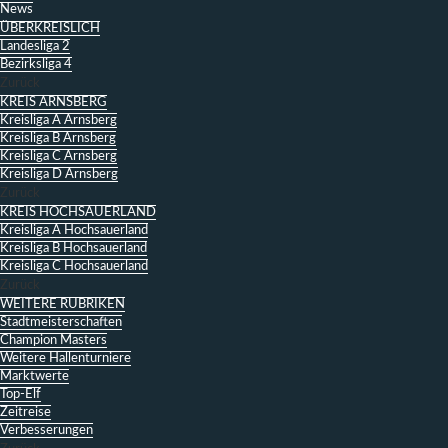
News
ÜBERKREISLICH
Landesliga 2
Bezirksliga 4
Zurück
KREIS ARNSBERG
Kreisliga A Arnsberg
Kreisliga B Arnsberg
Kreisliga C Arnsberg
Kreisliga D Arnsberg
Zurück
KREIS HOCHSAUERLAND
Kreisliga A Hochsauerland
Kreisliga B Hochsauerland
Kreisliga C Hochsauerland
Zurück
WEITERE RUBRIKEN
Stadtmeisterschaften
Champion Masters
Weitere Hallenturniere
Marktwerte
Top-Elf
Zeitreise
Verbesserungen