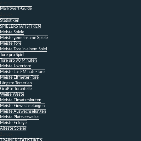
Zurück
Marktwert-Guide
Zurück
Statistiken
SPIELERSTATISTIKEN
Meiste Spiele
Meiste gemeinsame Spiele
Meiste Tore
Meiste Tore in einem Spiel
Tore pro Spiel
Tore pro 90 Minuten
Meiste Jokertore
Meiste Last-Minute-Tore
Meiste Elfmeter-Tore
Längste Torserien
Größte Toranteile
Weiße Weste
Meiste Einsatzminuten
Meiste Einwechselungen
Meiste Auswechselungen
Meiste Platzverweise
Meiste Erfolge
Älteste Spieler
Zurück
TRAINERSTATISTIKEN