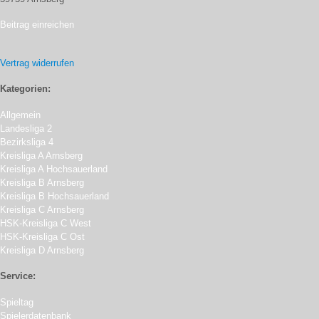
Beitrag einreichen
Vertrag widerrufen
Kategorien:
Allgemein
Landesliga 2
Bezirksliga 4
Kreisliga A Arnsberg
Kreisliga A Hochsauerland
Kreisliga B Arnsberg
Kreisliga B Hochsauerland
Kreisliga C Arnsberg
HSK-Kreisliga C West
HSK-Kreisliga C Ost
Kreisliga D Arnsberg
Service:
Spieltag
Spielerdatenbank