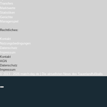
Transfers
Marktwerte
Statistiken
Gerüchte
Managerspiel
Rechtliches:
Kontakt
Nutzungsbedingungen
Datenschutz
Impressum
Kontakt
AGN
Datenschutz
Impressum
© 2013 - 2026 match-day.de | Die aktuellsten News des Sauerlandfußballs