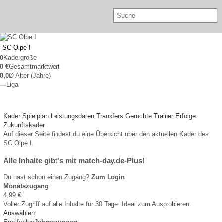
SC Olpe I
0
Kadergröße
0 €
Gesamtmarktwert
0,0
Ø Alter (Jahre)
—
Liga
Kader
Spielplan
Leistungsdaten
Transfers
Gerüchte
Trainer
Erfolge
Zukunftskader
Auf dieser Seite findest du eine Übersicht über den aktuellen Kader des
SC Olpe I.
Alle Inhalte gibt's mit match-day.de-Plus!
Du hast schon einen Zugang?
Zum Login
Monatszugang
4,99 €
Voller Zugriff auf alle Inhalte für 30 Tage. Ideal zum Ausprobieren.
Auswählen
Empfohlen
Jahreszugang