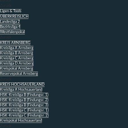
Zurück
Zurück
Ligen & Tools
ÜBERKREISLICH
Landesliga 2
Bezirksliga 4
Westfalenpokal
Zurück
KREIS ARNSBERG
Kreisliga A Arnsberg
Kreisliga B Arnsberg
Kreisliga C Arnsberg
Kreisliga D Arnsberg
Kreispokal Arnsberg
Reservepokal Arnsberg
Zurück
KREIS HOCHSAUERLAND
Kreisliga A Hochsauerland
HSK-Kreisliga B (Findungsr. 1)
HSK-Kreisliga B (Findungsr. 2)
HSK-Kreisliga B (Findungsr. 3)
HSK-Kreisliga C (Findungsr. 1)
HSK-Kreisliga C (Findungsr. 2)
Kreispokal Hochsauerland
Zurück