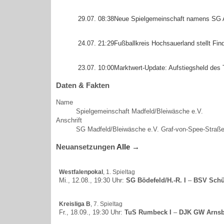
29.07. 08:38
Neue Spielgemeinschaft namens SG A
24.07. 21:29
Fußballkreis Hochsauerland stellt Fin
23.07. 10:00
Marktwert-Update: Aufstiegsheld des 
Daten & Fakten
Name
Spielgemeinschaft Madfeld/
Bleiwäsche e.V.
Anschrift
SG Madfeld/
Bleiwäsche e.V. Graf-von-Spee-Straße
Neuansetzungen
Alle →
Westfalenpokal
, 1. Spieltag
Mi., 12.08., 19:30 Uhr:
SG Bödefeld/H.-R. I
–
BSV Schü
Kreisliga B
, 7. Spieltag
Fr., 18.09., 19:30 Uhr:
TuS Rumbeck I
–
DJK GW Arnsb