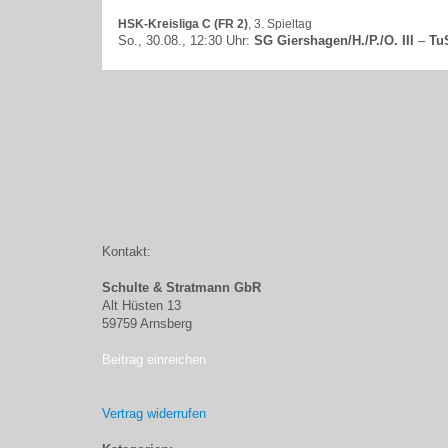
HSK-Kreisliga C (FR 2)
, 3. Spieltag
So., 30.08., 12:30 Uhr:
SG Giershagen/H./P./O. III
–
Tu
Kontakt:
Schulte & Stratmann GbR
Alt Hüsten 13
59759 Arnsberg
Beitrag einreichen
Vertrag widerrufen