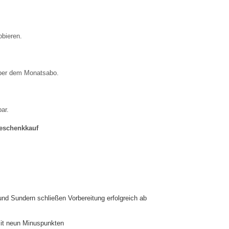
obieren.
über dem Monatsabo.
ar.
eschenkkauf
d Sundern schließen Vorbereitung erfolgreich ab
mit neun Minuspunkten