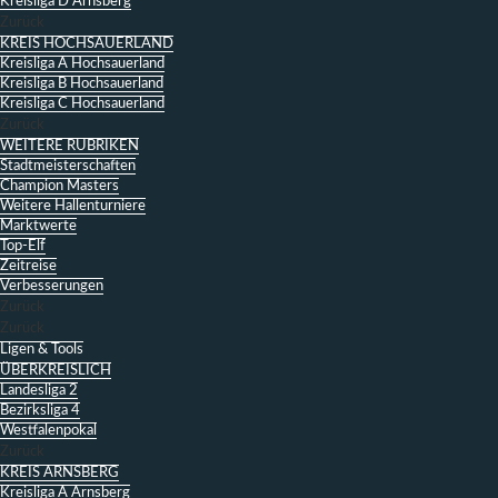
Kreisliga D Arnsberg
Zurück
KREIS HOCHSAUERLAND
Kreisliga A Hochsauerland
Kreisliga B Hochsauerland
Kreisliga C Hochsauerland
Zurück
WEITERE RUBRIKEN
Stadtmeisterschaften
Champion Masters
Weitere Hallenturniere
Marktwerte
Top-Elf
Zeitreise
Verbesserungen
Zurück
Zurück
Ligen & Tools
ÜBERKREISLICH
Landesliga 2
Bezirksliga 4
Westfalenpokal
Zurück
KREIS ARNSBERG
Kreisliga A Arnsberg