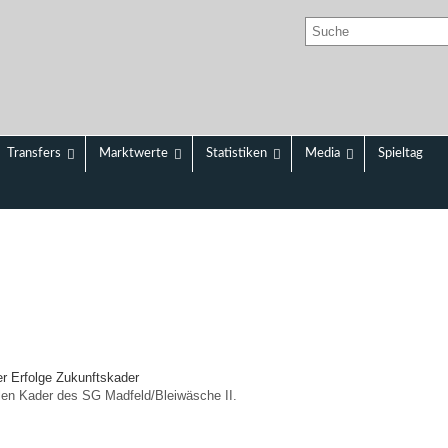
Transfers
Marktwerte
Statistiken
Media
Spieltag
er
Erfolge
Zukunftskader
ellen Kader des SG Madfeld/
Bleiwäsche II.