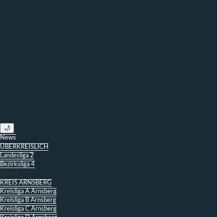
🌙
News
ÜBERKREISLICH
Landesliga 2
Bezirksliga 4
Zurück
KREIS ARNSBERG
Kreisliga A Arnsberg
Kreisliga B Arnsberg
Kreisliga C Arnsberg