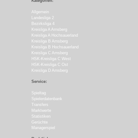
Kategorien:
Allgemein
Landesliga 2
Bezirksliga 4
Kreisliga A Arnsberg
Kreisliga A Hochsauerland
Kreisliga B Arnsberg
Kreisliga B Hochsauerland
Kreisliga C Arnsberg
HSK-Kreisliga C West
HSK-Kreisliga C Ost
Kreisliga D Arnsberg
Service:
Spieltag
Spielerdatenbank
Transfers
Marktwerte
Statistiken
Gerüchte
Managerspiel