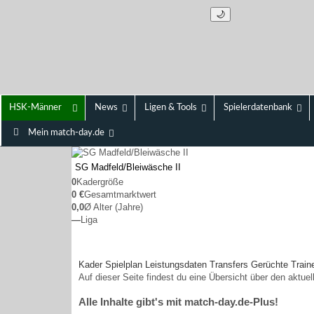
🌙
HSK-Männer
News
Ligen & Tools
Spielerdatenbank
Mein match-day.de
SG Madfeld/
Bleiwäsche II
0
Kadergröße
0 €
Gesamtmarktwert
0,0
Ø Alter (Jahre)
—
Liga
Kader
Spielplan
Leistungsdaten
Transfers
Gerüchte
Train
Auf dieser Seite findest du eine Übersicht über den aktu
Alle Inhalte gibt's mit match-day.de-Plus!