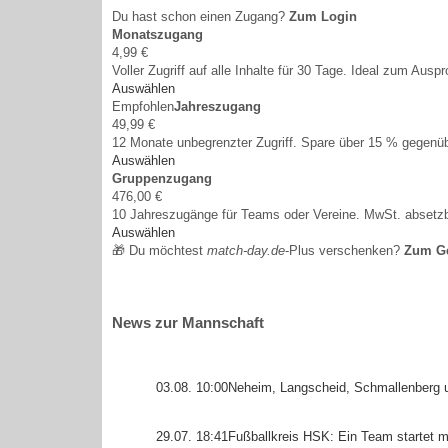
Du hast schon einen Zugang?
Zum Login
Monatszugang
4,99 €
Voller Zugriff auf alle Inhalte für 30 Tage. Ideal zum Auspr
Auswählen
Empfohlen
Jahreszugang
49,99 €
12 Monate unbegrenzter Zugriff. Spare über 15 % gegen
Auswählen
Gruppenzugang
476,00 €
10 Jahreszugänge für Teams oder Vereine. MwSt. absetzb
Auswählen
🎁 Du möchtest
match-day.de
-Plus verschenken?
Zum G
News zur Mannschaft
03.08. 10:00
Neheim, Langscheid, Schmallenberg un
29.07. 18:41
Fußballkreis HSK: Ein Team startet 