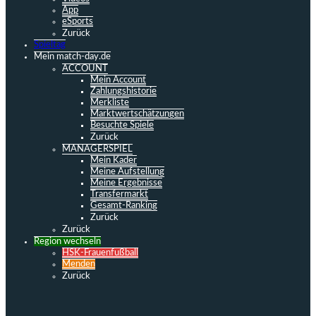
App
eSports
Zurück
Spieltag
Mein match-day.de
ACCOUNT
Mein Account
Zahlungshistorie
Merkliste
Marktwertschätzungen
Besuchte Spiele
Zurück
MANAGERSPIEL
Mein Kader
Meine Aufstellung
Meine Ergebnisse
Transfermarkt
Gesamt-Ranking
Zurück
Zurück
Region wechseln
HSK-Frauenfußball
Menden
Zurück