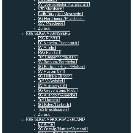
SV Oberschledorn/Grafschaft I
VfB Marsberg I
Fatih Türkgücü Meschede I
SG Herdringen/Müschede I
SSV Meschede I
Zurück
KREISLIGA A ARNSBERG
FSG Ruhrtal I
FC Neheim-Erlenbruch I
SV Affeln I
FSG Ruhrtal II
TuS Langenholthausen I
SV Bachum/Bergheim I
SG Beckum/Hövel/Mellen I
SV Hüsten 09 II
SG Holzen/Eisborn I
TuS Voßwinkel I
SV Arnsberg 09 I
SG Grevenstein/H./A. I
SG Allendorf/Amecke I
TuS Hachen I
SG Balve/Garbeck I
TuS Bruchhausen I
Zurück
KREISLIGA A HOCHSAUERLAND
BV Alme I
SG Ostwig/Nuttlar/Valmetal I