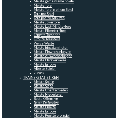
Meiste gemeinsame Spiele
Meiste Tore
Meiste Tore in einem Spiel
Tore pro Spiel
Tore pro 90 Minuten
Meiste Jokertore
Meiste Last-Minute-Tore
Meiste Elfmeter-Tore
Längste Torserien
Größte Toranteile
Weiße Weste
Meiste Einsatzminuten
Meiste Einwechselungen
Meiste Auswechselungen
Meiste Platzverweise
Meiste Erfolge
Älteste Spieler
Zurück
TRAINERSTATISTIKEN
Meiste Spiele
Meiste Siege
Meiste Unentschieden
Meiste Niederlagen
Beste Offensive
Beste Defensive
Meiste Punkte
Meiste Erfolge
Meiste Punkte pro Spiel