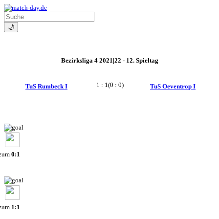
🌙
Bezirksliga 4 2021|22 - 12. Spieltag
1 : 1
(0 : 0)
TuS Rumbeck I
TuS Oeventrop I
 zum
0:1
 zum
1:1