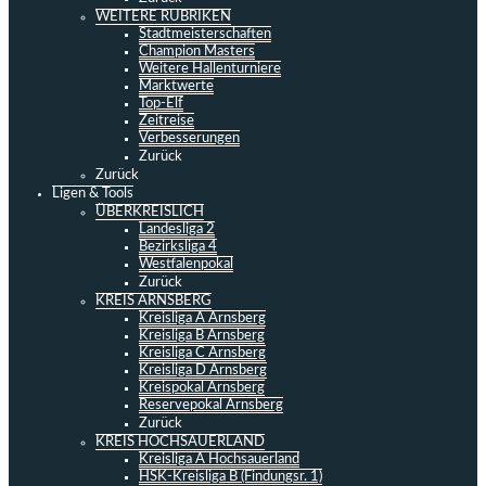
WEITERE RUBRIKEN
Stadtmeisterschaften
Champion Masters
Weitere Hallenturniere
Marktwerte
Top-Elf
Zeitreise
Verbesserungen
Zurück
Zurück
Ligen & Tools
ÜBERKREISLICH
Landesliga 2
Bezirksliga 4
Westfalenpokal
Zurück
KREIS ARNSBERG
Kreisliga A Arnsberg
Kreisliga B Arnsberg
Kreisliga C Arnsberg
Kreisliga D Arnsberg
Kreispokal Arnsberg
Reservepokal Arnsberg
Zurück
KREIS HOCHSAUERLAND
Kreisliga A Hochsauerland
HSK-Kreisliga B (Findungsr. 1)