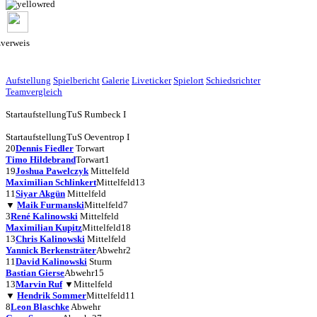
zverweis
Aufstellung
Spielbericht
Galerie
Liveticker
Spielort
Schiedsrichter
Teamvergleich
Startaufstellung
TuS Rumbeck I
Startaufstellung
TuS Oeventrop I
20
Dennis Fiedler
Torwart
Timo Hildebrand
Torwart
1
19
Joshua Pawelczyk
Mittelfeld
Maximilian Schlinkert
Mittelfeld
13
11
Siyar Akgün
Mittelfeld
▼
Maik Furmanski
Mittelfeld
7
3
René Kalinowski
Mittelfeld
Maximilian Kupitz
Mittelfeld
18
13
Chris Kalinowski
Mittelfeld
Yannick Berkensträter
Abwehr
2
11
David Kalinowski
Sturm
Bastian Gierse
Abwehr
15
13
Marvin Ruf
▼
Mittelfeld
▼
Hendrik Sommer
Mittelfeld
11
8
Leon Blaschke
Abwehr