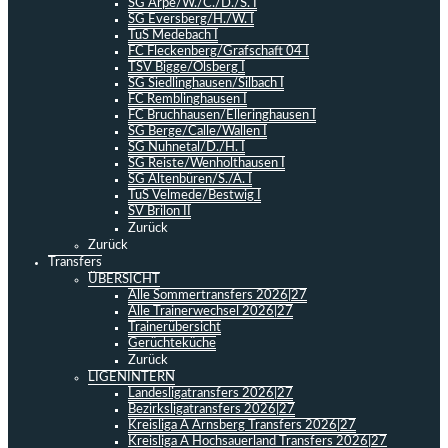
SG Arpe/W./C./D./S. I
SG Eversberg/H./W. I
TuS Medebach I
FC Fleckenberg/Grafschaft 04 I
TSV Bigge/Olsberg I
SG Siedlinghausen/Silbach I
FC Remblinghausen I
FC Bruchhausen/Elleringhausen I
SG Berge/Calle/Wallen I
SG Nuhnetal/D./H. I
SG Reiste/Wenholthausen I
SG Altenbüren/S./A. I
TuS Velmede/Bestwig I
SV Brilon II
Zurück
Zurück
Transfers
ÜBERSICHT
Alle Sommertransfers 2026|27
Alle Trainerwechsel 2026|27
Trainerübersicht
Gerüchteküche
Zurück
LIGENINTERN
Landesligatransfers 2026|27
Bezirksligatransfers 2026|27
Kreisliga A Arnsberg Transfers 2026|27
Kreisliga A Hochsauerland Transfers 2026|27