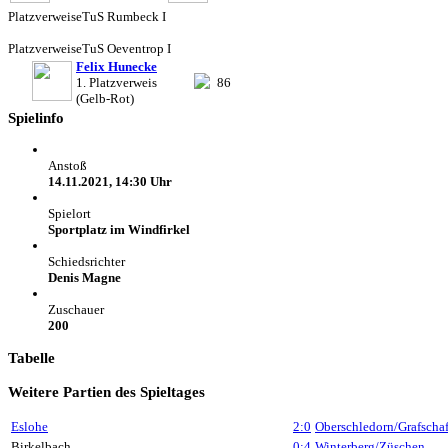
Platzverweise
TuS Rumbeck I
Platzverweise
TuS Oeventrop I
Felix Hunecke
1. Platzverweis
86
(Gelb-Rot)
Spielinfo
Anstoß
14.11.2021, 14:30 Uhr
Spielort
Sportplatz im Windfirkel
Schiedsrichter
Denis Magne
Zuschauer
200
Tabelle
Weitere Partien des Spieltages
Eslohe
2:0
Oberschledorn/Grafschaf
Birkelbach
0:4
Winterberg/Züschen