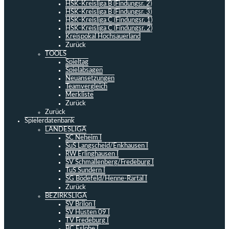
HSK-Kreisliga B (Findungsr. 2)
HSK-Kreisliga B (Findungsr. 3)
HSK-Kreisliga C (Findungsr. 1)
HSK-Kreisliga C (Findungsr. 2)
Kreispokal Hochsauerland
Zurück
TOOLS
Spieltag
Spielabsagen
Neuansetzungen
Teamvergleich
Merkliste
Zurück
Zurück
Spielerdatenbank
LANDESLIGA
SC Neheim I
SuS Langscheid/Enkhausen I
RW Erlinghausen I
SV Schmallenberg/Fredeburg I
TuS Sundern I
SG Bödefeld/Henne-Rartal I
Zurück
BEZIRKSLIGA
SV Brilon I
SV Hüsten 09 I
TV Fredeburg I
BC Eslohe I