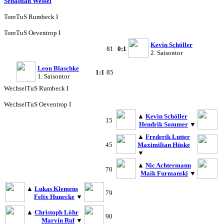
Sebastian Wessel
Tore
TuS Rumbeck I
Tore
TuS Oeventrop I
Kevin Schöller
81
0:1
2. Saisontor
Leon Blaschke
1:1
85
1. Saisontor
Wechsel
TuS Rumbeck I
Wechsel
TuS Oeventrop I
▲
Kevin Schöller
15
Hendrik Sommer
▼
▲
Frederik Lutter
45
Maximilian Hüske
▼
▲
Nic Achtermann
70
Maik Furmanski
▼
▲
Lukas Klemens
79
Felix Hunecke
▼
▲
Christoph Löhr
90
Marvin Ruf
▼