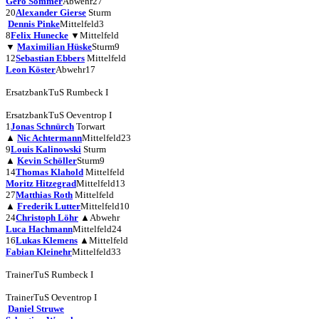
Gero Sommer
Abwehr
27
20
Alexander Gierse
Sturm
Dennis Pinke
Mittelfeld
3
8
Felix Hunecke
▼
Mittelfeld
▼
Maximilian Hüske
Sturm
9
12
Sebastian Ebbers
Mittelfeld
Leon Köster
Abwehr
17
Ersatzbank
TuS Rumbeck I
Ersatzbank
TuS Oeventrop I
1
Jonas Schnürch
Torwart
▲
Nic Achtermann
Mittelfeld
23
9
Louis Kalinowski
Sturm
▲
Kevin Schöller
Sturm
9
14
Thomas Klahold
Mittelfeld
Moritz Hitzegrad
Mittelfeld
13
27
Matthias Roth
Mittelfeld
▲
Frederik Lutter
Mittelfeld
10
24
Christoph Löhr
▲
Abwehr
Luca Hachmann
Mittelfeld
24
16
Lukas Klemens
▲
Mittelfeld
Fabian Kleinehr
Mittelfeld
33
Trainer
TuS Rumbeck I
Trainer
TuS Oeventrop I
Daniel Struwe