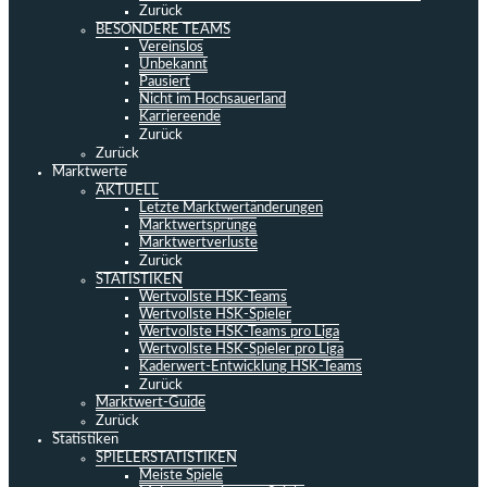
Zurück
BESONDERE TEAMS
Vereinslos
Unbekannt
Pausiert
Nicht im Hochsauerland
Karriereende
Zurück
Zurück
Marktwerte
AKTUELL
Letzte Marktwertänderungen
Marktwertsprünge
Marktwertverluste
Zurück
STATISTIKEN
Wertvollste HSK-Teams
Wertvollste HSK-Spieler
Wertvollste HSK-Teams pro Liga
Wertvollste HSK-Spieler pro Liga
Kaderwert-Entwicklung HSK-Teams
Zurück
Marktwert-Guide
Zurück
Statistiken
SPIELERSTATISTIKEN
Meiste Spiele