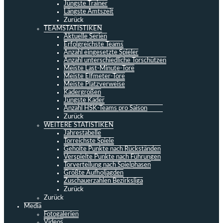
Jüngste Trainer
Längste Amtszeit
Zurück
TEAMSTATISTIKEN
Aktuelle Serien
Erfolgreichste Teams
Anzahl eingesetzte Spieler
Anzahl unterschiedliche Torschützen
Meiste Last-Minute-Tore
Meiste Elfmeter-Tore
Meiste Platzverweise
Kadergrößen
Jüngste Kader
Anzahl HSK-Teams pro Saison
Zurück
WEITERE STATISTIKEN
Jahrestabelle
Torreichste Spiele
Geholte Punkte nach Rückständen
Verspielte Punkte nach Führungen
Torverteilung nach Spielphasen
Größte Aufholjagden
Zuschauerzahlen Bezirksliga
Zurück
Zurück
Media
Fotogalerien
Videos