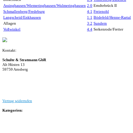
Assinghausen/Wiemeringhausen/Wulmeringhausen
2:0
Erndtebrück II
Schmallenberg/Fredeburg
4:1
Freienohl
Langscheid/Enkhausen
1:1
Bödefeld/Henne-Rartal
Allagen
3:2
Sundern
Voßwinkel
4:4
Serkenrode/Fretter
Kontakt:
Schulte & Stratmann GbR
Alt Hüsten 13
59759 Arnsberg
Beitrag einreichen
Vertrag widerrufen
Kategorien:
Allgemein
Landesliga 2
Bezirksliga 4