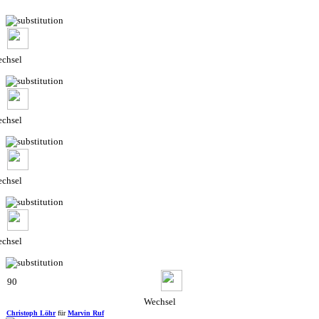
chsel
chsel
chsel
chsel
90
Wechsel
Christoph Löhr
für
Marvin Ruf