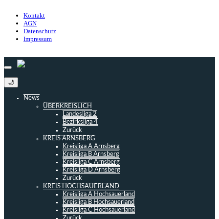
Impressum
Kontakt
AGN
Datenschutz
Impressum
© 2013 - 2026 match-day.de | Die aktuellsten News des Sauerlandfußballs
🌙
News
ÜBERKREISLICH
Landesliga 2
Bezirksliga 4
Zurück
KREIS ARNSBERG
Kreisliga A Arnsberg
Kreisliga B Arnsberg
Kreisliga C Arnsberg
Kreisliga D Arnsberg
Zurück
KREIS HOCHSAUERLAND
Kreisliga A Hochsauerland
Kreisliga B Hochsauerland
Kreisliga C Hochsauerland
Zurück