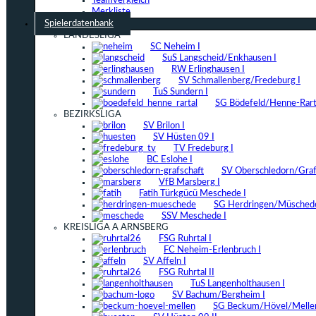
Teamvergleich
Merkliste
Spielerdatenbank
LANDESLIGA
SC Neheim I
SuS Langscheid/Enkhausen I
RW Erlinghausen I
SV Schmallenberg/Fredeburg I
TuS Sundern I
SG Bödefeld/Henne-Rarta
BEZIRKSLIGA
SV Brilon I
SV Hüsten 09 I
TV Fredeburg I
BC Eslohe I
SV Oberschledorn/Grafs
VfB Marsberg I
Fatih Türkgücü Meschede I
SG Herdringen/Müschede
SSV Meschede I
KREISLIGA A ARNSBERG
FSG Ruhrtal I
FC Neheim-Erlenbruch I
SV Affeln I
FSG Ruhrtal II
TuS Langenholthausen I
SV Bachum/Bergheim I
SG Beckum/Hövel/Mellen