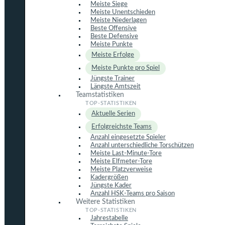
Meiste Siege
Meiste Unentschieden
Meiste Niederlagen
Beste Offensive
Beste Defensive
Meiste Punkte
Meiste Erfolge
Meiste Punkte pro Spiel
Jüngste Trainer
Längste Amtszeit
Teamstatistiken
Aktuelle Serien
Erfolgreichste Teams
Anzahl eingesetzte Spieler
Anzahl unterschiedliche Torschützen
Meiste Last-Minute-Tore
Meiste Elfmeter-Tore
Meiste Platzverweise
Kadergrößen
Jüngste Kader
Anzahl HSK-Teams pro Saison
Weitere Statistiken
Jahrestabelle