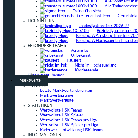
Alle Sommertrans
Alle Trainerwechs
Trainerübersicht
Gerüchtek
LIGENINTERN
Landesligatransfers 2026|27
Bezirksligatransfers 2
Kreisliga A Arnsberg Transfers 20
Kreisliga A Hochsauerland Transfe
BESONDERE TEAMS
Vereinslos
Unbekannt
Pausiert
Nicht im Hochsauerland
Karriereende
Marktwerte
AKTUELL
Letzte Marktwertänderungen
Marktwertsprünge
Marktwertverluste
STATISTIKEN
Wertvollste HSK-Teams
Wertvollste HSK-Spieler
Wertvollste HSK-Teams pro Liga
Wertvollste HSK-Spieler pro Liga
Kaderwert-Entwicklung HSK-Teams
INFORMATIONEN