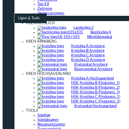
Top-Elf
Zeitreise
Verbesserungen
Ligen & Tools
ÜBERKREISLICH
Landesliga 2
Bezirksliga 4
Westfalenpokal
KREIS ARNSBERG
Kreisliga A Arnsberg
Kreisliga B Arnsberg
Kreisliga C Arnsberg
Kreisliga D Arnsberg
Kreispokal Arnsberg
Reservepokal Arnsberg
KREIS HOCHSAUERLAND
Kreisliga A Hochsauerland
HSK-Kreisliga B (Findungsr. 1)
HSK-Kreisliga B (Findungsr. 2)
HSK-Kreisliga B (Findungsr. 3)
HSK-Kreisliga C (Findungsr. 1)
HSK-Kreisliga C (Findungsr. 2)
Kreispokal Hochsauerland
TOOLS
Spieltag
Spielabsagen
Neuansetzungen