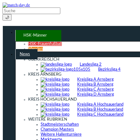
🌙
HSK-Männer
HSK-Frauenfußball
Menden
News
ÜBERKREISLICH
Landesliga 2
Bezirksliga 4
KREIS ARNSBERG
Kreisliga A Arnsberg
Kreisliga B Arnsberg
Kreisliga C Arnsberg
Kreisliga D Arnsberg
KREIS HOCHSAUERLAND
Kreisliga A Hochsauerland
Kreisliga B Hochsauerland
Kreisliga C Hochsauerland
WEITERE RUBRIKEN
Stadtmeisterschaften
Champion Masters
Weitere Hallenturniere
Marktwerte