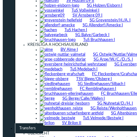
SV Hüsten 09 II
SG Holzen/Eisborn I
TuS Voßwinkel I
SV Arnsberg 09 I
SG Grevenstein/H./A. I
SG Allendorf/Amecke I
TuS Hachen I
SG Balve/Garbeck I
TuS Bruchhausen I
KREISLIGA A HOCHSAUERLAND
BV Alme I
SG Ostwig/Nuttlar/Valmet
SG Arpe/W./C./D./S. I
SG Eversber
TuS Medebach I
FC Fleckenberg/Grafschaf
TSV Bigge/Olsberg I
SG Siedlinghausen/Silbach I
FC Remblinghausen I
FC Bruchhausen/Elle
SG Berge/Calle/Wallen I
SG Nuhnetal/D./H. I
SG Reiste/Wenholthausen 
SG Altenbüren/
TuS Velmede/Bestwig I
SV Brilon II
Transfers
ÜBERSICHT