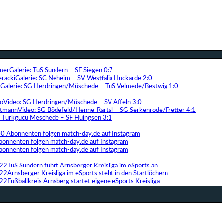
Galerie: TuS Sundern – SF Siegen 0:7
Galerie: SC Neheim – SV Westfalia Huckarde 2:0
Galerie: SG Herdringen/Müschede – TuS Velmede/Bestwig 1:0
Video: SG Herdringen/Müschede – SV Affeln 3:0
Video: SG Bödefeld/Henne-Rartal – SG Serkenrode/Fretter 4:1
ih Türkgücü Meschede – SF Hüingsen 3:1
00 Abonnenten folgen match-day.de auf Instagram
bonnenten folgen match-day.de auf Instagram
bonnenten folgen match-day.de auf Instagram
TuS Sundern führt Arnsberger Kreisliga im eSports an
Arnsberger Kreisliga im eSports steht in den Startlöchern
Fußballkreis Arnsberg startet eigene eSports Kreisliga