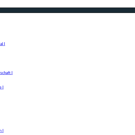
l I
chaft I
 I
 I