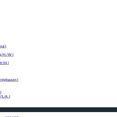
al I
g/H./W. I
t 04 I
ringhausen I
I
S./A. I