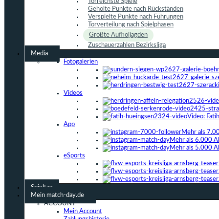
Torreichste Spiele
Geholte Punkte nach Rückständen
Verspielte Punkte nach Führungen
Torverteilung nach Spielphasen
Größte Aufholjagden
Zuschauerzahlen Bezirksliga
Media
Fotogalerien
Videos
Video: Fat
App
Mehr als 7.0
Mehr als 6.000 A
Mehr als 5.000 A
eSports
Spieltag
Mein match-day.de
ACCOUNT
Mein Account