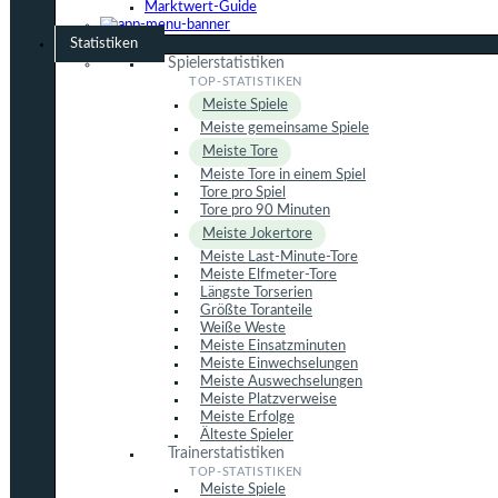
Marktwert-Guide
Statistiken
Spielerstatistiken
Meiste Spiele
Meiste gemeinsame Spiele
Meiste Tore
Meiste Tore in einem Spiel
Tore pro Spiel
Tore pro 90 Minuten
Meiste Jokertore
Meiste Last-Minute-Tore
Meiste Elfmeter-Tore
Längste Torserien
Größte Toranteile
Weiße Weste
Meiste Einsatzminuten
Meiste Einwechselungen
Meiste Auswechselungen
Meiste Platzverweise
Meiste Erfolge
Älteste Spieler
Trainerstatistiken
Meiste Spiele