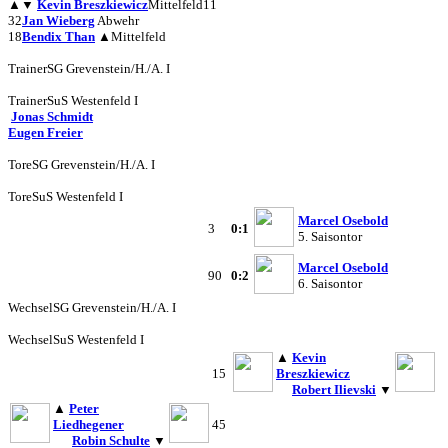
▲
▼
Kevin Breszkiewicz
Mittelfeld
11
32
Jan Wieberg
Abwehr
18
Bendix Than
▲
Mittelfeld
Trainer
SG Grevenstein/H./A. I
Trainer
SuS Westenfeld I
Jonas Schmidt
Eugen Freier
Tore
SG Grevenstein/H./A. I
Tore
SuS Westenfeld I
Marcel Osebold
3
0:1
5. Saisontor
Marcel Osebold
90
0:2
6. Saisontor
Wechsel
SG Grevenstein/H./A. I
Wechsel
SuS Westenfeld I
▲
Kevin
15
Breszkiewicz
Robert Ilievski
▼
▲
Peter
Liedhegener
45
Robin Schulte
▼