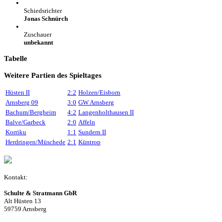
Schiedsrichter
Jonas Schnürch
Zuschauer
unbekannt
Tabelle
Weitere Partien des Spieltages
Hüsten II
2:2
Holzen/Eisborn
Arnsberg 09
3:0
GW Arnsberg
Bachum/Bergheim
4:2
Langenholthausen II
Balve/Garbeck
2:0
Affeln
Korriku
1:1
Sundern II
Herdringen/Müschede
2:1
Küntrop
Kontakt:
Schulte & Stratmann GbR
Alt Hüsten 13
59759 Arnsberg