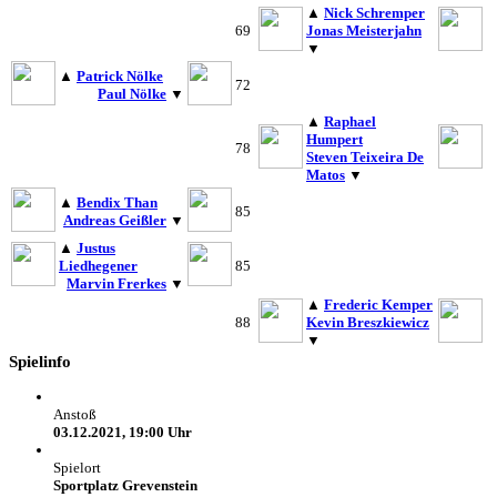
▲
Nick Schremper
69
Jonas Meisterjahn
▼
▲
Patrick Nölke
72
Paul Nölke
▼
▲
Raphael
Humpert
78
Steven Teixeira De
Matos
▼
▲
Bendix Than
85
Andreas Geißler
▼
▲
Justus
Liedhegener
85
Marvin Frerkes
▼
▲
Frederic Kemper
88
Kevin Breszkiewicz
▼
Spielinfo
Anstoß
03.12.2021, 19:00 Uhr
Spielort
Sportplatz Grevenstein