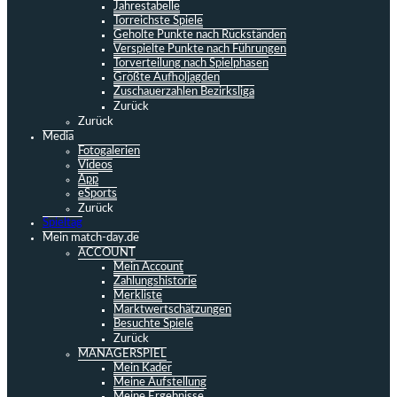
Jahrestabelle
Torreichste Spiele
Geholte Punkte nach Rückständen
Verspielte Punkte nach Führungen
Torverteilung nach Spielphasen
Größte Aufholjagden
Zuschauerzahlen Bezirksliga
Zurück
Zurück
Media
Fotogalerien
Videos
App
eSports
Zurück
Spieltag
Mein match-day.de
ACCOUNT
Mein Account
Zahlungshistorie
Merkliste
Marktwertschätzungen
Besuchte Spiele
Zurück
MANAGERSPIEL
Mein Kader
Meine Aufstellung
Meine Ergebnisse