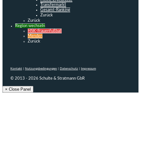
Transfermarkt
Gesamt-Ranking
Zurück
Zurück
Region wechseln
HSK-Frauenfußball
Menden
Zurück
Kontakt
|
Nutzungsbedingungen
|
Datenschutz
|
Impressum
© 2013 - 2026 Schulte & Stratmann GbR
× Close Panel