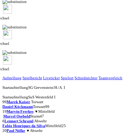
chsel
chsel
chsel
Aufstellung
Spielbericht
Liveticker
Spielort
Schiedsrichter
Teamvergleich
Startaufstellung
SG Grevenstein/H./A. I
Startaufstellung
SuS Westenfeld I
99
Marek Kaiser
Torwart
Daniel Köckmann
Torwart
99
19
Marvin Frerkes
▼
Mittelfeld
Marcel Osebold
Sturm
47
6
Lennart Schraml
Abwehr
Fabio Henriques da Silva
Mittelfeld
25
20
Paul Nölke
▼
Abwehr