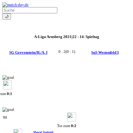
🌙
A-Liga Arnsberg 2021|22 - 14. Spieltag
0 : 2
(0 : 1)
SG Grevenstein/H./A. I
SuS Westenfeld I
 zum
0:1
90
Tor zum
0:2
Marcel Osebold