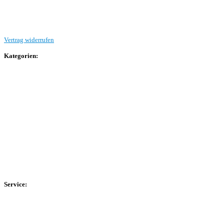
Beitrag einreichen
Vertrag widerrufen
Kategorien:
Allgemein
Landesliga 2
Bezirksliga 4
Kreisliga A Arnsberg
Kreisliga A Hochsauerland
Kreisliga B Arnsberg
Kreisliga B Hochsauerland
Kreisliga C Arnsberg
HSK-Kreisliga C West
HSK-Kreisliga C Ost
Kreisliga D Arnsberg
Service:
Spieltag
Spielerdatenbank
Transfers