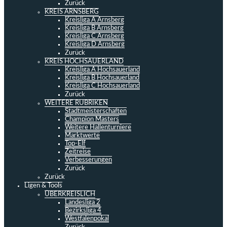
Zurück
KREIS ARNSBERG
Kreisliga A Arnsberg
Kreisliga B Arnsberg
Kreisliga C Arnsberg
Kreisliga D Arnsberg
Zurück
KREIS HOCHSAUERLAND
Kreisliga A Hochsauerland
Kreisliga B Hochsauerland
Kreisliga C Hochsauerland
Zurück
WEITERE RUBRIKEN
Stadtmeisterschaften
Champion Masters
Weitere Hallenturniere
Marktwerte
Top-Elf
Zeitreise
Verbesserungen
Zurück
Zurück
Ligen & Tools
ÜBERKREISLICH
Landesliga 2
Bezirksliga 4
Westfalenpokal