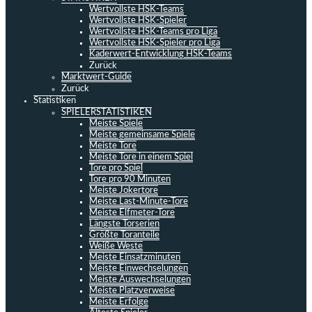
Wertvollste HSK-Teams
Wertvollste HSK-Spieler
Wertvollste HSK-Teams pro Liga
Wertvollste HSK-Spieler pro Liga
Kaderwert-Entwicklung HSK-Teams
Zurück
Marktwert-Guide
Zurück
Statistiken
SPIELERSTATISTIKEN
Meiste Spiele
Meiste gemeinsame Spiele
Meiste Tore
Meiste Tore in einem Spiel
Tore pro Spiel
Tore pro 90 Minuten
Meiste Jokertore
Meiste Last-Minute-Tore
Meiste Elfmeter-Tore
Längste Torserien
Größte Toranteile
Weiße Weste
Meiste Einsatzminuten
Meiste Einwechselungen
Meiste Auswechselungen
Meiste Platzverweise
Meiste Erfolge