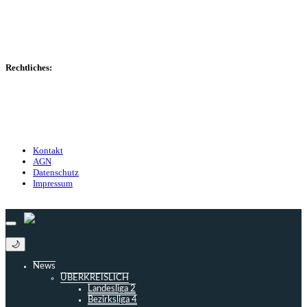
Marktwerte
Statistiken
Gerüchte
Managerspiel
Rechtliches:
Kontakt
Nutzungsbedingungen
Datenschutz
Impressum
Kontakt
AGN
Datenschutz
Impressum
© 2013 - 2026 match-day.de | Die aktuellsten News des Sauerlandfußballs
🌙
News
ÜBERKREISLICH
Landesliga 2
Bezirksliga 4