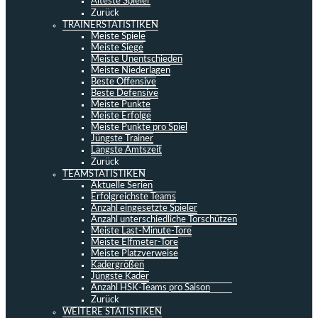
Älteste Spieler
Zurück
TRAINERSTATISTIKEN
Meiste Spiele
Meiste Siege
Meiste Unentschieden
Meiste Niederlagen
Beste Offensive
Beste Defensive
Meiste Punkte
Meiste Erfolge
Meiste Punkte pro Spiel
Jüngste Trainer
Längste Amtszeit
Zurück
TEAMSTATISTIKEN
Aktuelle Serien
Erfolgreichste Teams
Anzahl eingesetzte Spieler
Anzahl unterschiedliche Torschützen
Meiste Last-Minute-Tore
Meiste Elfmeter-Tore
Meiste Platzverweise
Kadergrößen
Jüngste Kader
Anzahl HSK-Teams pro Saison
Zurück
WEITERE STATISTIKEN