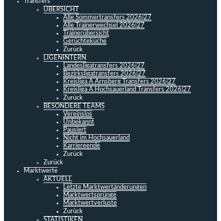
Transfers
ÜBERSICHT
Alle Sommertransfers 2026|27
Alle Trainerwechsel 2026|27
Trainerübersicht
Gerüchteküche
Zurück
LIGENINTERN
Landesligatransfers 2026|27
Bezirksligatransfers 2026|27
Kreisliga A Arnsberg Transfers 2026|27
Kreisliga A Hochsauerland Transfers 2026|27
Zurück
BESONDERE TEAMS
Vereinslos
Unbekannt
Pausiert
Nicht im Hochsauerland
Karriereende
Zurück
Zurück
Marktwerte
AKTUELL
Letzte Marktwertänderungen
Marktwertsprünge
Marktwertverluste
Zurück
STATISTIKEN