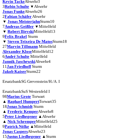
Kevin Tacke
Abwehr
3
3
Robin Schulte
▼
Abwehr
Jonas Funke
Abwehr
26
2
Fabian Schäfer
Abwehr
▼
Jonas Meisterjahn
Sturm
10
7
Andreas Geißler
▼
Mittelfeld
▼
Robert Ilievski
Mittelfeld
13
9
Felix Brakel
Sturm
▼
Steven Teixeira De Matos
Sturm
18
27
Marvin Tillmann
Mittelfeld
Alexander Klose
Mittelfeld
12
6
André Schulte
Mittelfeld
Jannik Jaschewski
Abwehr
4
11
Jan Friedhoff
Sturm
Jakob Kaiser
Sturm
22
Ersatzbank
SG Grevenstein/H./A. I
Ersatzbank
SuS Westenfeld I
98
Marius Grote
Torwart
▲
Raphael Humpert
Torwart
35
18
Jonas Schmidt
Sturm
▲
Frederic Kemper
Abwehr
8
5
Peter Liedhegener
▲
Abwehr
▲
Nick Schremper
Mittelfeld
25
9
Patrick Nölke
▲
Mittelfeld
Jonas Caspers
Abwehr
23
15
Justus Liedhegener
▲
Sturm