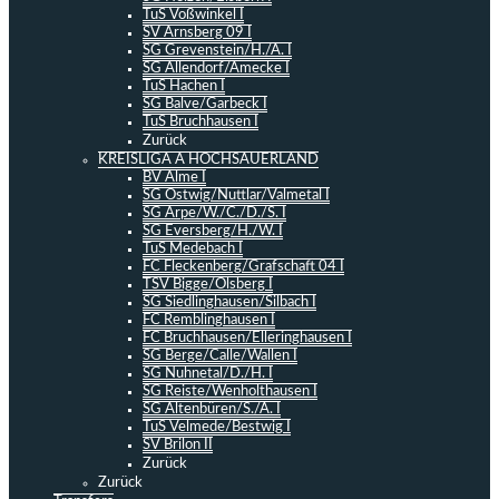
TuS Voßwinkel I
SV Arnsberg 09 I
SG Grevenstein/H./A. I
SG Allendorf/Amecke I
TuS Hachen I
SG Balve/Garbeck I
TuS Bruchhausen I
Zurück
KREISLIGA A HOCHSAUERLAND
BV Alme I
SG Ostwig/Nuttlar/Valmetal I
SG Arpe/W./C./D./S. I
SG Eversberg/H./W. I
TuS Medebach I
FC Fleckenberg/Grafschaft 04 I
TSV Bigge/Olsberg I
SG Siedlinghausen/Silbach I
FC Remblinghausen I
FC Bruchhausen/Elleringhausen I
SG Berge/Calle/Wallen I
SG Nuhnetal/D./H. I
SG Reiste/Wenholthausen I
SG Altenbüren/S./A. I
TuS Velmede/Bestwig I
SV Brilon II
Zurück
Zurück