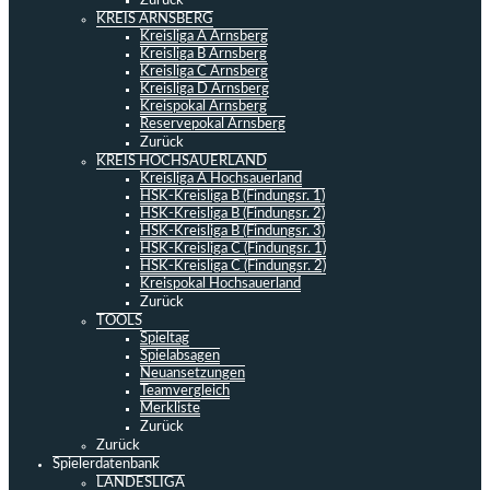
Zurück
KREIS ARNSBERG
Kreisliga A Arnsberg
Kreisliga B Arnsberg
Kreisliga C Arnsberg
Kreisliga D Arnsberg
Kreispokal Arnsberg
Reservepokal Arnsberg
Zurück
KREIS HOCHSAUERLAND
Kreisliga A Hochsauerland
HSK-Kreisliga B (Findungsr. 1)
HSK-Kreisliga B (Findungsr. 2)
HSK-Kreisliga B (Findungsr. 3)
HSK-Kreisliga C (Findungsr. 1)
HSK-Kreisliga C (Findungsr. 2)
Kreispokal Hochsauerland
Zurück
TOOLS
Spieltag
Spielabsagen
Neuansetzungen
Teamvergleich
Merkliste
Zurück
Zurück
Spielerdatenbank
LANDESLIGA