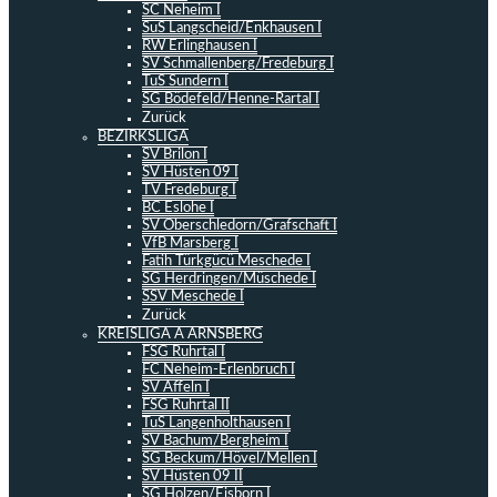
SC Neheim I
SuS Langscheid/Enkhausen I
RW Erlinghausen I
SV Schmallenberg/Fredeburg I
TuS Sundern I
SG Bödefeld/Henne-Rartal I
Zurück
BEZIRKSLIGA
SV Brilon I
SV Hüsten 09 I
TV Fredeburg I
BC Eslohe I
SV Oberschledorn/Grafschaft I
VfB Marsberg I
Fatih Türkgücü Meschede I
SG Herdringen/Müschede I
SSV Meschede I
Zurück
KREISLIGA A ARNSBERG
FSG Ruhrtal I
FC Neheim-Erlenbruch I
SV Affeln I
FSG Ruhrtal II
TuS Langenholthausen I
SV Bachum/Bergheim I
SG Beckum/Hövel/Mellen I
SV Hüsten 09 II
SG Holzen/Eisborn I