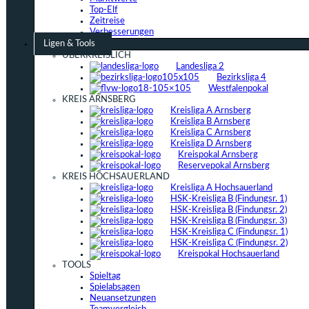
Top-Elf
Zeitreise
Verbesserungen
Ligen & Tools
ÜBERKREISLICH
Landesliga 2
Bezirksliga 4
Westfalenpokal
KREIS ARNSBERG
Kreisliga A Arnsberg
Kreisliga B Arnsberg
Kreisliga C Arnsberg
Kreisliga D Arnsberg
Kreispokal Arnsberg
Reservepokal Arnsberg
KREIS HOCHSAUERLAND
Kreisliga A Hochsauerland
HSK-Kreisliga B (Findungsr. 1)
HSK-Kreisliga B (Findungsr. 2)
HSK-Kreisliga B (Findungsr. 3)
HSK-Kreisliga C (Findungsr. 1)
HSK-Kreisliga C (Findungsr. 2)
Kreispokal Hochsauerland
TOOLS
Spieltag
Spielabsagen
Neuansetzungen