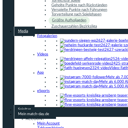
Torreichste Spiele
Geholte Punkte nach Rückständen
Verspielte Punkte nach Führungen
Torverteilung nach Spielphasen
Größte Aufholjagden
Zuschauerzahlen Bezirksliga
Media
Fotogalerien
Videos
Video: Fat
App
Mehr als 7.0
Mehr als 6.000 A
Mehr als 5.000 A
eSports
Spieltag
Mein match-day.de
ACCOUNT
Mein Account