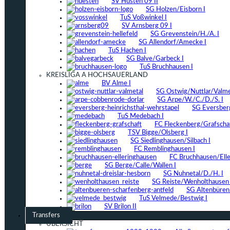
SV Hüsten 09 II
SG Holzen/Eisborn I
TuS Voßwinkel I
SV Arnsberg 09 I
SG Grevenstein/H./A. I
SG Allendorf/Amecke I
TuS Hachen I
SG Balve/Garbeck I
TuS Bruchhausen I
KREISLIGA A HOCHSAUERLAND
BV Alme I
SG Ostwig/Nuttlar/Valmet
SG Arpe/W./C./D./S. I
SG Eversber
TuS Medebach I
FC Fleckenberg/Grafschaf
TSV Bigge/Olsberg I
SG Siedlinghausen/Silbach I
FC Remblinghausen I
FC Bruchhausen/Elle
SG Berge/Calle/Wallen I
SG Nuhnetal/D./H. I
SG Reiste/Wenholthausen 
SG Altenbüren/
TuS Velmede/Bestwig I
SV Brilon II
Transfers
ÜBERSICHT