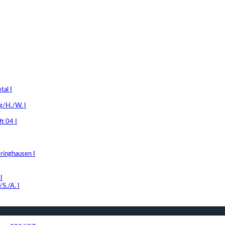
al I
g/H./W. I
t 04 I
ringhausen I
I
S./A. I