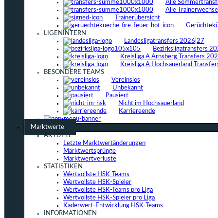
Alle Sommertrans
Alle Trainerwechs
Trainerübersicht
Gerüchtek
LIGENINTERN
Landesligatransfers 2026|27
Bezirksligatransfers 2
Kreisliga A Arnsberg Transfers 20
Kreisliga A Hochsauerland Transfe
BESONDERE TEAMS
Vereinslos
Unbekannt
Pausiert
Nicht im Hochsauerland
Karriereende
Marktwerte
AKTUELL
Letzte Marktwertänderungen
Marktwertsprünge
Marktwertverluste
STATISTIKEN
Wertvollste HSK-Teams
Wertvollste HSK-Spieler
Wertvollste HSK-Teams pro Liga
Wertvollste HSK-Spieler pro Liga
Kaderwert-Entwicklung HSK-Teams
INFORMATIONEN