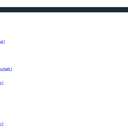
l I
chaft I
 I
 I