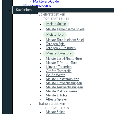
Marktwert-Guide
Statistiken
Spielerstatistiken
Meiste Spiele
Meiste gemeinsame Spiele
Meiste Tore
Meiste Tore in einem Spiel
Tore pro Spiel
Tore pro 90 Minuten
Meiste Jokertore
Meiste Last-Minute-Tore
Meiste Elfmeter-Tore
Längste Torserien
Größte Toranteile
Weiße Weste
Meiste Einsatzminuten
Meiste Einwechselungen
Meiste Auswechselungen
Meiste Platzverweise
Meiste Erfolge
Älteste Spieler
Trainerstatistiken
Meiste Spiele