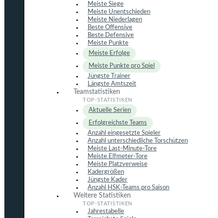
Meiste Siege
Meiste Unentschieden
Meiste Niederlagen
Beste Offensive
Beste Defensive
Meiste Punkte
Meiste Erfolge
Meiste Punkte pro Spiel
Jüngste Trainer
Längste Amtszeit
Teamstatistiken
Aktuelle Serien
Erfolgreichste Teams
Anzahl eingesetzte Spieler
Anzahl unterschiedliche Torschützen
Meiste Last-Minute-Tore
Meiste Elfmeter-Tore
Meiste Platzverweise
Kadergrößen
Jüngste Kader
Anzahl HSK-Teams pro Saison
Weitere Statistiken
Jahrestabelle