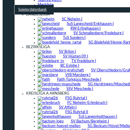
Teamvergleich
Merkliste
Spielerdatenbank
LANDESLIGA
SC Neheim I
SuS Langscheid/Enkhausen I
RW Erlinghausen I
SV Schmallenberg/Fredeburg I
TuS Sundern I
SG Bödefeld/Henne-Rarta
BEZIRKSLIGA
SV Brilon I
SV Hüsten 09 I
TV Fredeburg I
BC Eslohe I
SV Oberschledorn/Grafs
VfB Marsberg I
Fatih Türkgücü Meschede I
SG Herdringen/Müschede
SSV Meschede I
KREISLIGA A ARNSBERG
FSG Ruhrtal I
FC Neheim-Erlenbruch I
SV Affeln I
FSG Ruhrtal II
TuS Langenholthausen I
SV Bachum/Bergheim I
SG Beckum/Hövel/Mellen