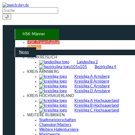
🌙
HSK-Männer
HSK-Frauenfußball
Menden
News
ÜBERKREISLICH
Landesliga 2
Bezirksliga 4
KREIS ARNSBERG
Kreisliga A Arnsberg
Kreisliga B Arnsberg
Kreisliga C Arnsberg
Kreisliga D Arnsberg
KREIS HOCHSAUERLAND
Kreisliga A Hochsauerland
Kreisliga B Hochsauerland
Kreisliga C Hochsauerland
WEITERE RUBRIKEN
Stadtmeisterschaften
Champion Masters
Weitere Hallenturniere
Marktwerte