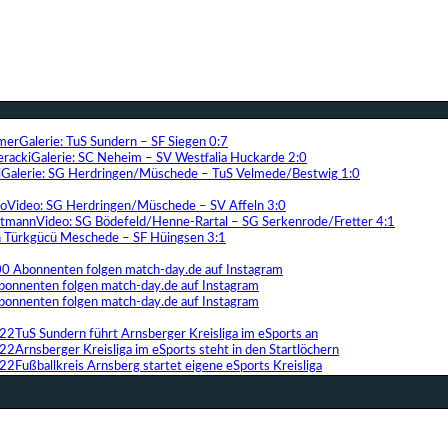
Galerie: TuS Sundern – SF Siegen 0:7
Galerie: SC Neheim – SV Westfalia Huckarde 2:0
Galerie: SG Herdringen/Müschede – TuS Velmede/Bestwig 1:0
Video: SG Herdringen/Müschede – SV Affeln 3:0
Video: SG Bödefeld/Henne-Rartal – SG Serkenrode/Fretter 4:1
ih Türkgücü Meschede – SF Hüingsen 3:1
00 Abonnenten folgen match-day.de auf Instagram
bonnenten folgen match-day.de auf Instagram
bonnenten folgen match-day.de auf Instagram
TuS Sundern führt Arnsberger Kreisliga im eSports an
Arnsberger Kreisliga im eSports steht in den Startlöchern
Fußballkreis Arnsberg startet eigene eSports Kreisliga