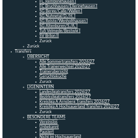
FC Remblinghausen I
FC Bruchhausen/Elleringhausen I
SG Berge/Calle/Wallen I
SG Nuhnetal/D./H. I
SG Reiste/Wenholthausen I
SG Altenbüren/S./A. I
TuS Velmede/Bestwig I
SV Brilon II
Zurück
Zurück
Transfers
ÜBERSICHT
Alle Sommertransfers 2026|27
Alle Trainerwechsel 2026|27
Trainerübersicht
Gerüchteküche
Zurück
LIGENINTERN
Landesligatransfers 2026|27
Bezirksligatransfers 2026|27
Kreisliga A Arnsberg Transfers 2026|27
Kreisliga A Hochsauerland Transfers 2026|27
Zurück
BESONDERE TEAMS
Vereinslos
Unbekannt
Pausiert
Nicht im Hochsauerland