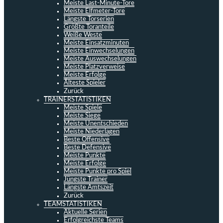
Meiste Last-Minute-Tore
Meiste Elfmeter-Tore
Längste Torserien
Größte Toranteile
Weiße Weste
Meiste Einsatzminuten
Meiste Einwechselungen
Meiste Auswechselungen
Meiste Platzverweise
Meiste Erfolge
Älteste Spieler
Zurück
TRAINERSTATISTIKEN
Meiste Spiele
Meiste Siege
Meiste Unentschieden
Meiste Niederlagen
Beste Offensive
Beste Defensive
Meiste Punkte
Meiste Erfolge
Meiste Punkte pro Spiel
Jüngste Trainer
Längste Amtszeit
Zurück
TEAMSTATISTIKEN
Aktuelle Serien
Erfolgreichste Teams