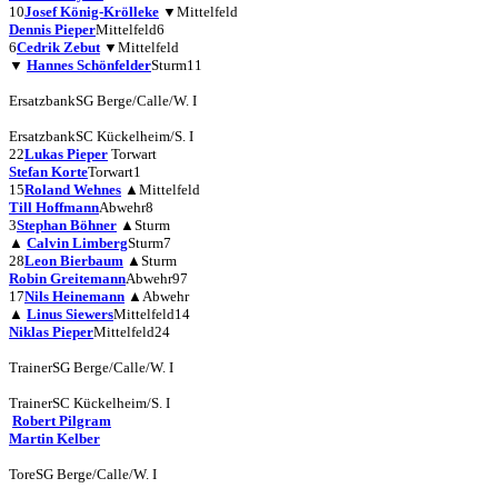
10
Josef König-Krölleke
▼
Mittelfeld
Dennis Pieper
Mittelfeld
6
6
Cedrik Zebut
▼
Mittelfeld
▼
Hannes Schönfelder
Sturm
11
Ersatzbank
SG Berge/Calle/W. I
Ersatzbank
SC Kückelheim/S. I
22
Lukas Pieper
Torwart
Stefan Korte
Torwart
1
15
Roland Wehnes
▲
Mittelfeld
Till Hoffmann
Abwehr
8
3
Stephan Böhner
▲
Sturm
▲
Calvin Limberg
Sturm
7
28
Leon Bierbaum
▲
Sturm
Robin Greitemann
Abwehr
97
17
Nils Heinemann
▲
Abwehr
▲
Linus Siewers
Mittelfeld
14
Niklas Pieper
Mittelfeld
24
Trainer
SG Berge/Calle/W. I
Trainer
SC Kückelheim/S. I
Robert Pilgram
Martin Kelber
Tore
SG Berge/Calle/W. I