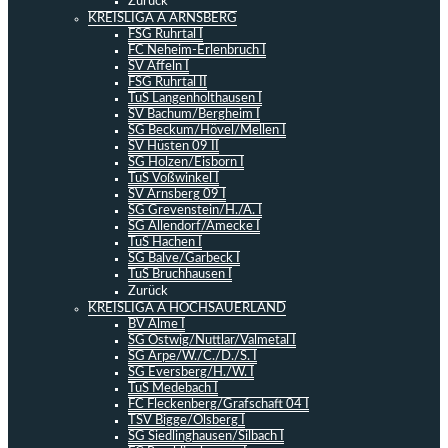
Zurück
KREISLIGA A ARNSBERG
FSG Ruhrtal I
FC Neheim-Erlenbruch I
SV Affeln I
FSG Ruhrtal II
TuS Langenholthausen I
SV Bachum/Bergheim I
SG Beckum/Hövel/Mellen I
SV Hüsten 09 II
SG Holzen/Eisborn I
TuS Voßwinkel I
SV Arnsberg 09 I
SG Grevenstein/H./A. I
SG Allendorf/Amecke I
TuS Hachen I
SG Balve/Garbeck I
TuS Bruchhausen I
Zurück
KREISLIGA A HOCHSAUERLAND
BV Alme I
SG Ostwig/Nuttlar/Valmetal I
SG Arpe/W./C./D./S. I
SG Eversberg/H./W. I
TuS Medebach I
FC Fleckenberg/Grafschaft 04 I
TSV Bigge/Olsberg I
SG Siedlinghausen/Silbach I