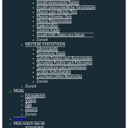
Anzahl eingesetzte Spieler
Anzahl unterschiedliche Torschützen
Meiste Last-Minute-Tore
Meiste Elfmeter-Tore
Meiste Platzverweise
Kadergrößen
Jüngste Kader
Anzahl HSK-Teams pro Saison
Zurück
WEITERE STATISTIKEN
Jahrestabelle
Torreichste Spiele
Geholte Punkte nach Rückständen
Verspielte Punkte nach Führungen
Torverteilung nach Spielphasen
Größte Aufholjagden
Zuschauerzahlen Bezirksliga
Zurück
Zurück
Media
Fotogalerien
Videos
App
eSports
Zurück
Spieltag
Mein match-day.de