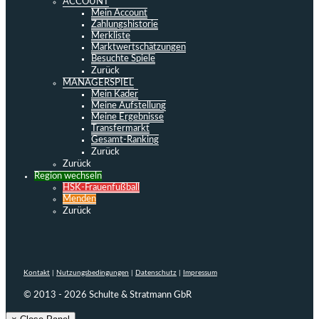
ACCOUNT
Mein Account
Zahlungshistorie
Merkliste
Marktwertschätzungen
Besuchte Spiele
Zurück
MANAGERSPIEL
Mein Kader
Meine Aufstellung
Meine Ergebnisse
Transfermarkt
Gesamt-Ranking
Zurück
Zurück
Region wechseln
HSK-Frauenfußball
Menden
Zurück
Kontakt
|
Nutzungsbedingungen
|
Datenschutz
|
Impressum
© 2013 - 2026 Schulte & Stratmann GbR