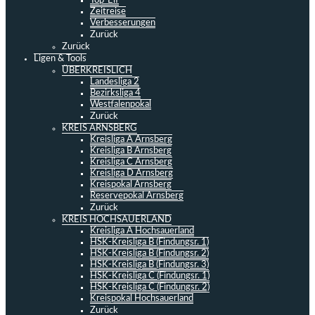
Top-Elf
Zeitreise
Verbesserungen
Zurück
Zurück
Ligen & Tools
ÜBERKREISLICH
Landesliga 2
Bezirksliga 4
Westfalenpokal
Zurück
KREIS ARNSBERG
Kreisliga A Arnsberg
Kreisliga B Arnsberg
Kreisliga C Arnsberg
Kreisliga D Arnsberg
Kreispokal Arnsberg
Reservepokal Arnsberg
Zurück
KREIS HOCHSAUERLAND
Kreisliga A Hochsauerland
HSK-Kreisliga B (Findungsr. 1)
HSK-Kreisliga B (Findungsr. 2)
HSK-Kreisliga B (Findungsr. 3)
HSK-Kreisliga C (Findungsr. 1)
HSK-Kreisliga C (Findungsr. 2)
Kreispokal Hochsauerland
Zurück