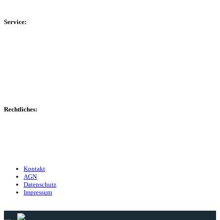
Kreisliga D Arnsberg
Service:
Spieltag
Spielerdatenbank
Transfers
Marktwerte
Statistiken
Gerüchte
Managerspiel
Rechtliches:
Kontakt
Nutzungsbedingungen
Datenschutz
Impressum
Kontakt
AGN
Datenschutz
Impressum
© 2013 - 2026 match-day.de | Die aktuellsten News des Sauerlandfußballs