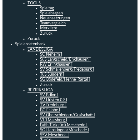
TOOLS
Spieltag
Spielabsagen
Neuansetzungen
Teamvergleich
Merkliste
Zurück
Zurück
Spielerdatenbank
LANDESLIGA
SC Neheim I
SuS Langscheid/Enkhausen I
RW Erlinghausen I
SV Schmallenberg/Fredeburg I
TuS Sundern I
SG Bödefeld/Henne-Rartal I
Zurück
BEZIRKSLIGA
SV Brilon I
SV Hüsten 09 I
TV Fredeburg I
BC Eslohe I
SV Oberschledorn/Grafschaft I
VfB Marsberg I
Fatih Türkgücü Meschede I
SG Herdringen/Müschede I
SSV Meschede I