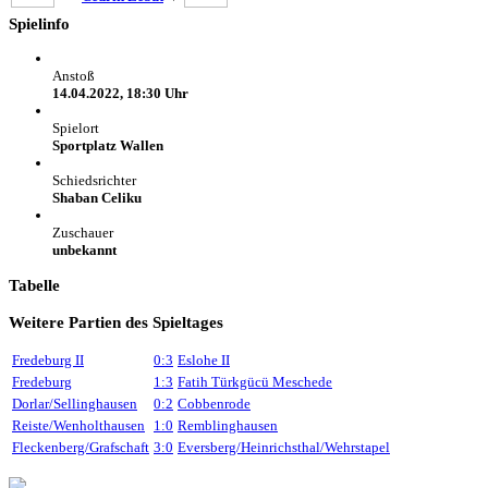
Spielinfo
Anstoß
14.04.2022, 18:30 Uhr
Spielort
Sportplatz Wallen
Schiedsrichter
Shaban Celiku
Zuschauer
unbekannt
Tabelle
Weitere Partien des Spieltages
Fredeburg II
0:3
Eslohe II
Fredeburg
1:3
Fatih Türkgücü Meschede
Dorlar/Sellinghausen
0:2
Cobbenrode
Reiste/Wenholthausen
1:0
Remblinghausen
Fleckenberg/Grafschaft
3:0
Eversberg/Heinrichsthal/Wehrstapel