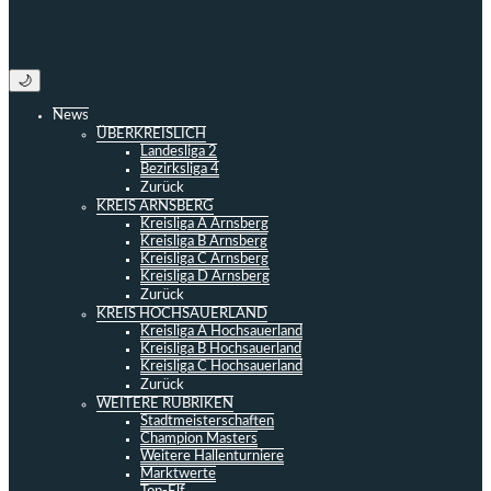
🌙
News
ÜBERKREISLICH
Landesliga 2
Bezirksliga 4
Zurück
KREIS ARNSBERG
Kreisliga A Arnsberg
Kreisliga B Arnsberg
Kreisliga C Arnsberg
Kreisliga D Arnsberg
Zurück
KREIS HOCHSAUERLAND
Kreisliga A Hochsauerland
Kreisliga B Hochsauerland
Kreisliga C Hochsauerland
Zurück
WEITERE RUBRIKEN
Stadtmeisterschaften
Champion Masters
Weitere Hallenturniere
Marktwerte