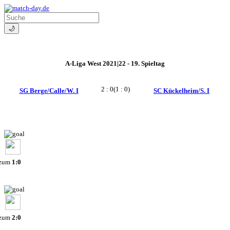
🌙
A-Liga West 2021|22 - 19. Spieltag
2 : 0
(1 : 0)
SG Berge/Calle/W. I
SC Kückelheim/S. I
 zum
1:0
 zum
2:0