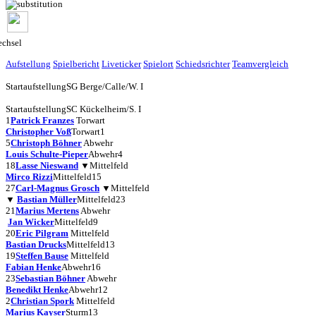
chsel
Aufstellung
Spielbericht
Liveticker
Spielort
Schiedsrichter
Teamvergleich
Startaufstellung
SG Berge/Calle/W. I
Startaufstellung
SC Kückelheim/S. I
1
Patrick Franzes
Torwart
Christopher Voß
Torwart
1
5
Christoph Böhner
Abwehr
Louis Schulte-Pieper
Abwehr
4
18
Lasse Nieswand
▼
Mittelfeld
Mirco Rizzi
Mittelfeld
15
27
Carl-Magnus Grosch
▼
Mittelfeld
▼
Bastian Müller
Mittelfeld
23
21
Marius Mertens
Abwehr
Jan Wicker
Mittelfeld
9
20
Eric Pilgram
Mittelfeld
Bastian Drucks
Mittelfeld
13
19
Steffen Bause
Mittelfeld
Fabian Henke
Abwehr
16
23
Sebastian Böhner
Abwehr
Benedikt Henke
Abwehr
12
2
Christian Spork
Mittelfeld
Marius Kayser
Sturm
13