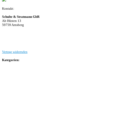
Kontakt:
Schulte & Stratmann GbR
Alt Hüsten 13
59759 Arnsberg
Beitrag einreichen
Vertrag widerrufen
Kategorien:
Allgemein
Landesliga 2
Bezirksliga 4
Kreisliga A Arnsberg
Kreisliga A Hochsauerland
Kreisliga B Arnsberg
Kreisliga B Hochsauerland
Kreisliga C Arnsberg
HSK-Kreisliga C West
HSK-Kreisliga C Ost