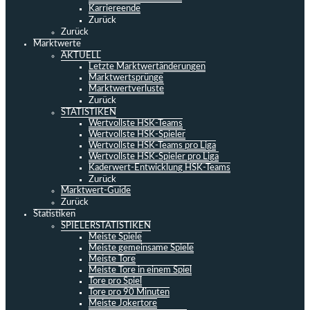
Karriereende
Zurück
Zurück
Marktwerte
AKTUELL
Letzte Marktwertänderungen
Marktwertsprünge
Marktwertverluste
Zurück
STATISTIKEN
Wertvollste HSK-Teams
Wertvollste HSK-Spieler
Wertvollste HSK-Teams pro Liga
Wertvollste HSK-Spieler pro Liga
Kaderwert-Entwicklung HSK-Teams
Zurück
Marktwert-Guide
Zurück
Statistiken
SPIELERSTATISTIKEN
Meiste Spiele
Meiste gemeinsame Spiele
Meiste Tore
Meiste Tore in einem Spiel
Tore pro Spiel
Tore pro 90 Minuten
Meiste Jokertore