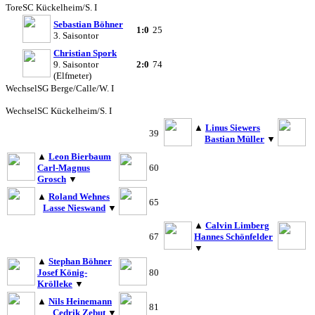
Tore
SC Kückelheim/S. I
Sebastian Böhner
1:0
25
3. Saisontor
Christian Spork
9. Saisontor
2:0
74
(Elfmeter)
Wechsel
SG Berge/Calle/W. I
Wechsel
SC Kückelheim/S. I
▲
Linus Siewers
39
Bastian Müller
▼
▲
Leon Bierbaum
Carl-Magnus
60
Grosch
▼
▲
Roland Wehnes
65
Lasse Nieswand
▼
▲
Calvin Limberg
67
Hannes Schönfelder
▼
▲
Stephan Böhner
Josef König-
80
Krölleke
▼
▲
Nils Heinemann
81
Cedrik Zebut
▼