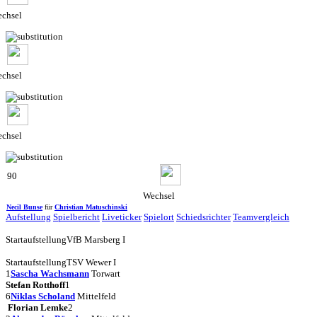
chsel
chsel
chsel
90
Wechsel
Necil Bunse
für
Christian Matuschinski
Aufstellung
Spielbericht
Liveticker
Spielort
Schiedsrichter
Teamvergleich
Startaufstellung
VfB Marsberg I
Startaufstellung
TSV Wewer I
1
Sascha Wachsmann
Torwart
Stefan Rotthoff
1
6
Niklas Scholand
Mittelfeld
Florian Lemke
2