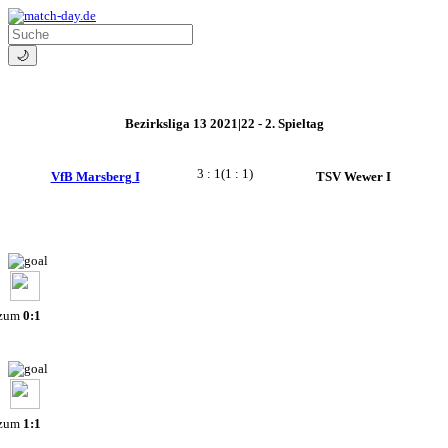
🌙
Bezirksliga 13 2021|22 - 2. Spieltag
3 : 1
(1 : 1)
VfB Marsberg I
TSV Wewer I
 zum
0:1
 zum
1:1