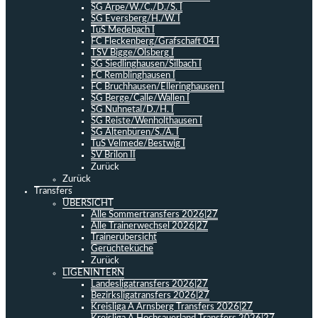
SG Arpe/W./C./D./S. I
SG Eversberg/H./W. I
TuS Medebach I
FC Fleckenberg/Grafschaft 04 I
TSV Bigge/Olsberg I
SG Siedlinghausen/Silbach I
FC Remblinghausen I
FC Bruchhausen/Elleringhausen I
SG Berge/Calle/Wallen I
SG Nuhnetal/D./H. I
SG Reiste/Wenholthausen I
SG Altenbüren/S./A. I
TuS Velmede/Bestwig I
SV Brilon II
Zurück
Zurück
Transfers
ÜBERSICHT
Alle Sommertransfers 2026|27
Alle Trainerwechsel 2026|27
Trainerübersicht
Gerüchteküche
Zurück
LIGENINTERN
Landesligatransfers 2026|27
Bezirksligatransfers 2026|27
Kreisliga A Arnsberg Transfers 2026|27