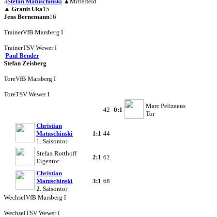
3
Stefan Matuschinski
▲
Mittelfeld
▲
Granit Uka
15
Jens Bernemann
16
Trainer
VfB Marsberg I
Trainer
TSV Wewer I
Paul Bender
Stefan Zeisberg
Tore
VfB Marsberg I
Tore
TSV Wewer I
Marc Pelizaeus
42
0:1
Tor
Christian
Matuschinski
1:1
44
1. Saisontor
Stefan Rotthoff
2:1
62
Eigentor
Christian
Matuschinski
3:1
68
2. Saisontor
Wechsel
VfB Marsberg I
Wechsel
TSV Wewer I