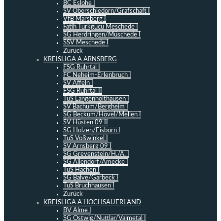
BC Eslohe I
SV Oberschledorn/Grafschaft I
VfB Marsberg I
Fatih Türkgücü Meschede I
SG Herdringen/Müschede I
SSV Meschede I
Zurück
KREISLIGA A ARNSBERG
FSG Ruhrtal I
FC Neheim-Erlenbruch I
SV Affeln I
FSG Ruhrtal II
TuS Langenholthausen I
SV Bachum/Bergheim I
SG Beckum/Hövel/Mellen I
SV Hüsten 09 II
SG Holzen/Eisborn I
TuS Voßwinkel I
SV Arnsberg 09 I
SG Grevenstein/H./A. I
SG Allendorf/Amecke I
TuS Hachen I
SG Balve/Garbeck I
TuS Bruchhausen I
Zurück
KREISLIGA A HOCHSAUERLAND
BV Alme I
SG Ostwig/Nuttlar/Valmetal I