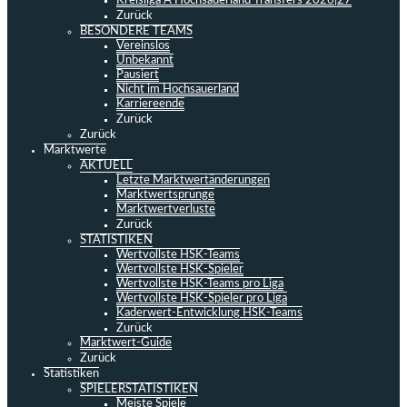
Kreisliga A Hochsauerland Transfers 2026|27
Zurück
BESONDERE TEAMS
Vereinslos
Unbekannt
Pausiert
Nicht im Hochsauerland
Karriereende
Zurück
Zurück
Marktwerte
AKTUELL
Letzte Marktwertänderungen
Marktwertsprünge
Marktwertverluste
Zurück
STATISTIKEN
Wertvollste HSK-Teams
Wertvollste HSK-Spieler
Wertvollste HSK-Teams pro Liga
Wertvollste HSK-Spieler pro Liga
Kaderwert-Entwicklung HSK-Teams
Zurück
Marktwert-Guide
Zurück
Statistiken
SPIELERSTATISTIKEN
Meiste Spiele