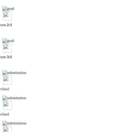
 zum
2:1
 zum
3:1
chsel
chsel