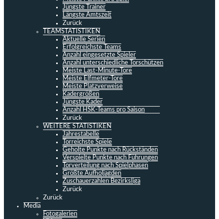
Jüngste Trainer
Längste Amtszeit
Zurück
TEAMSTATISTIKEN
Aktuelle Serien
Erfolgreichste Teams
Anzahl eingesetzte Spieler
Anzahl unterschiedliche Torschützen
Meiste Last-Minute-Tore
Meiste Elfmeter-Tore
Meiste Platzverweise
Kadergrößen
Jüngste Kader
Anzahl HSK-Teams pro Saison
Zurück
WEITERE STATISTIKEN
Jahrestabelle
Torreichste Spiele
Geholte Punkte nach Rückständen
Verspielte Punkte nach Führungen
Torverteilung nach Spielphasen
Größte Aufholjagden
Zuschauerzahlen Bezirksliga
Zurück
Zurück
Media
Fotogalerien