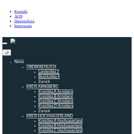
Impressum
Kontakt
AGN
Datenschutz
Impressum
© 2013 - 2026 match-day.de | Die aktuellsten News des Sauerlandfußballs
🌙
News
ÜBERKREISLICH
Landesliga 2
Bezirksliga 4
Zurück
KREIS ARNSBERG
Kreisliga A Arnsberg
Kreisliga B Arnsberg
Kreisliga C Arnsberg
Kreisliga D Arnsberg
Zurück
KREIS HOCHSAUERLAND
Kreisliga A Hochsauerland
Kreisliga B Hochsauerland
Kreisliga C Hochsauerland