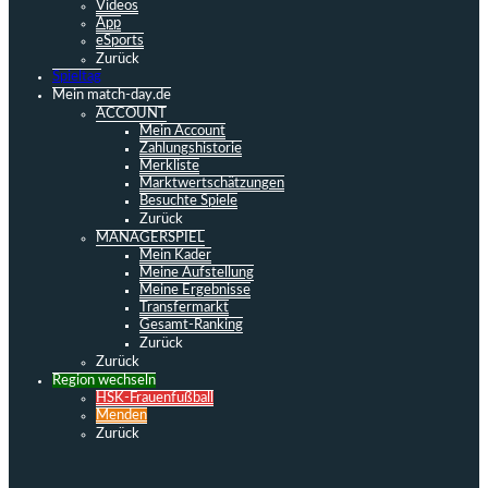
Videos
App
eSports
Zurück
Spieltag
Mein match-day.de
ACCOUNT
Mein Account
Zahlungshistorie
Merkliste
Marktwertschätzungen
Besuchte Spiele
Zurück
MANAGERSPIEL
Mein Kader
Meine Aufstellung
Meine Ergebnisse
Transfermarkt
Gesamt-Ranking
Zurück
Zurück
Region wechseln
HSK-Frauenfußball
Menden
Zurück