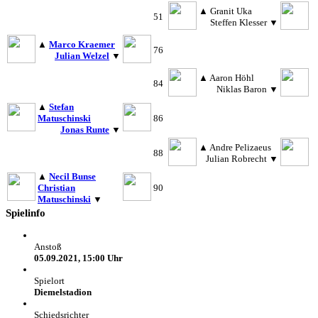
▲
Granit Uka
51
Steffen Klesser
▼
▲
Marco Kraemer
76
Julian Welzel
▼
▲
Aaron Höhl
84
Niklas Baron
▼
▲
Stefan
Matuschinski
86
Jonas Runte
▼
▲
Andre Pelizaeus
88
Julian Robrecht
▼
▲
Necil Bunse
Christian
90
Matuschinski
▼
Spielinfo
Anstoß
05.09.2021, 15:00 Uhr
Spielort
Diemelstadion
Schiedsrichter