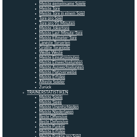
Meiste gemeinsame Spiele
Meiste Tore
Meiste Tore in einem Spiel
Tore pro Spiel
Tore pro 90 Minuten
Meiste Jokertore
Meiste Last-Minute-Tore
Meiste Elfmeter-Tore
Längste Torserien
Größte Toranteile
Weiße Weste
Meiste Einsatzminuten
Meiste Einwechselungen
Meiste Auswechselungen
Meiste Platzverweise
Meiste Erfolge
Älteste Spieler
Zurück
TRAINERSTATISTIKEN
Meiste Spiele
Meiste Siege
Meiste Unentschieden
Meiste Niederlagen
Beste Offensive
Beste Defensive
Meiste Punkte
Meiste Erfolge
Meiste Punkte pro Spiel