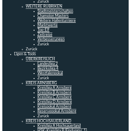
Zurück
WEITERE RUBRIKEN
Stadtmeisterschaften
Champion Masters
Weitere Hallenturniere
Marktwerte
Top-Elf
Zeitreise
Verbesserungen
Zurück
Zurück
Ligen & Tools
ÜBERKREISLICH
Landesliga 2
Bezirksliga 4
Westfalenpokal
Zurück
KREIS ARNSBERG
Kreisliga A Arnsberg
Kreisliga B Arnsberg
Kreisliga C Arnsberg
Kreisliga D Arnsberg
Kreispokal Arnsberg
Reservepokal Arnsberg
Zurück
KREIS HOCHSAUERLAND
Kreisliga A Hochsauerland
HSK-Kreisliga B (Findungsr. 1)