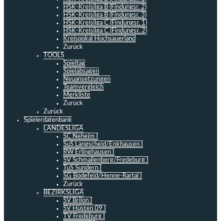
HSK-Kreisliga B (Findungsr. 2)
HSK-Kreisliga B (Findungsr. 3)
HSK-Kreisliga C (Findungsr. 1)
HSK-Kreisliga C (Findungsr. 2)
Kreispokal Hochsauerland
Zurück
TOOLS
Spieltag
Spielabsagen
Neuansetzungen
Teamvergleich
Merkliste
Zurück
Zurück
Spielerdatenbank
LANDESLIGA
SC Neheim I
SuS Langscheid/Enkhausen I
RW Erlinghausen I
SV Schmallenberg/Fredeburg I
TuS Sundern I
SG Bödefeld/Henne-Rartal I
Zurück
BEZIRKSLIGA
SV Brilon I
SV Hüsten 09 I
TV Fredeburg I