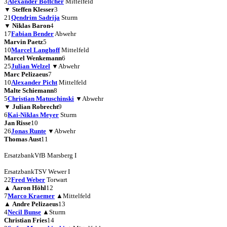
3
Alexander Böttcher
Mittelfeld
▼
Steffen Klesser
3
21
Qendrim Sadrija
Sturm
▼
Niklas Baron
4
17
Fabian Bender
Abwehr
Marvin Paetz
5
10
Marcel Langhoff
Mittelfeld
Marcel Wenkemann
6
25
Julian Welzel
▼
Abwehr
Marc Pelizaeus
7
10
Alexander Picht
Mittelfeld
Malte Schiemann
8
5
Christian Matuschinski
▼
Abwehr
▼
Julian Robrecht
9
6
Kai-Niklas Meyer
Sturm
Jan Risse
10
26
Jonas Runte
▼
Abwehr
Thomas Aust
11
Ersatzbank
VfB Marsberg I
Ersatzbank
TSV Wewer I
22
Fred Weber
Torwart
▲
Aaron Höhl
12
7
Marco Kraemer
▲
Mittelfeld
▲
Andre Pelizaeus
13
4
Necil Bunse
▲
Sturm
Christian Fries
14