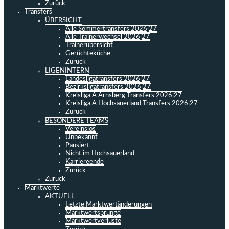
Zurück
Transfers
ÜBERSICHT
Alle Sommertransfers 2026|27
Alle Trainerwechsel 2026|27
Trainerübersicht
Gerüchteküche
Zurück
LIGENINTERN
Landesligatransfers 2026|27
Bezirksligatransfers 2026|27
Kreisliga A Arnsberg Transfers 2026|27
Kreisliga A Hochsauerland Transfers 2026|27
Zurück
BESONDERE TEAMS
Vereinslos
Unbekannt
Pausiert
Nicht im Hochsauerland
Karriereende
Zurück
Zurück
Marktwerte
AKTUELL
Letzte Marktwertänderungen
Marktwertsprünge
Marktwertverluste