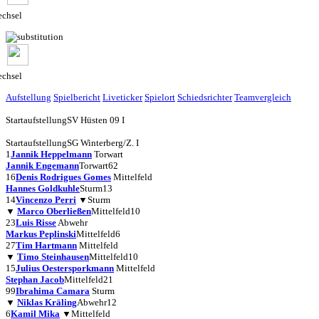
chsel
chsel
Aufstellung
Spielbericht
Liveticker
Spielort
Schiedsrichter
Teamvergleich
Startaufstellung
SV Hüsten 09 I
Startaufstellung
SG Winterberg/Z. I
1
Jannik Heppelmann
Torwart
Jannik Engemann
Torwart
62
16
Denis Rodrigues Gomes
Mittelfeld
Hannes Goldkuhle
Sturm
13
14
Vincenzo Perri
▼
Sturm
▼
Marco Oberließen
Mittelfeld
10
23
Luis Risse
Abwehr
Markus Peplinski
Mittelfeld
6
27
Tim Hartmann
Mittelfeld
▼
Timo Steinhausen
Mittelfeld
10
15
Julius Oestersporkmann
Mittelfeld
Stephan Jacob
Mittelfeld
21
99
Ibrahima Camara
Sturm
▼
Niklas Kräling
Abwehr
12
6
Kamil Mika
▼
Mittelfeld