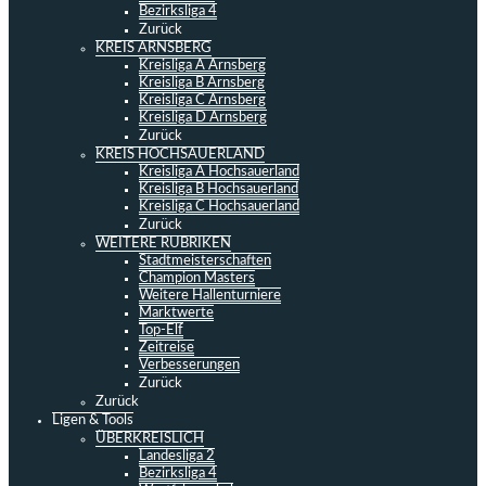
Bezirksliga 4
Zurück
KREIS ARNSBERG
Kreisliga A Arnsberg
Kreisliga B Arnsberg
Kreisliga C Arnsberg
Kreisliga D Arnsberg
Zurück
KREIS HOCHSAUERLAND
Kreisliga A Hochsauerland
Kreisliga B Hochsauerland
Kreisliga C Hochsauerland
Zurück
WEITERE RUBRIKEN
Stadtmeisterschaften
Champion Masters
Weitere Hallenturniere
Marktwerte
Top-Elf
Zeitreise
Verbesserungen
Zurück
Zurück
Ligen & Tools
ÜBERKREISLICH
Landesliga 2
Bezirksliga 4