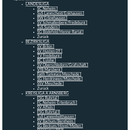
LANDESLIGA
SC Neheim I
SuS Langscheid/Enkhausen I
RW Erlinghausen I
SV Schmallenberg/Fredeburg I
TuS Sundern I
SG Bödefeld/Henne-Rartal I
Zurück
BEZIRKSLIGA
SV Brilon I
SV Hüsten 09 I
TV Fredeburg I
BC Eslohe I
SV Oberschledorn/Grafschaft I
VfB Marsberg I
Fatih Türkgücü Meschede I
SG Herdringen/Müschede I
SSV Meschede I
Zurück
KREISLIGA A ARNSBERG
FSG Ruhrtal I
FC Neheim-Erlenbruch I
SV Affeln I
FSG Ruhrtal II
TuS Langenholthausen I
SV Bachum/Bergheim I
SG Beckum/Hövel/Mellen I