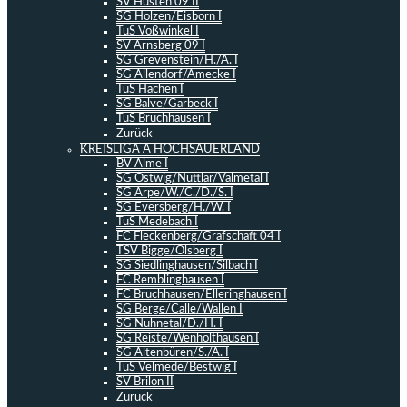
SV Hüsten 09 II
SG Holzen/Eisborn I
TuS Voßwinkel I
SV Arnsberg 09 I
SG Grevenstein/H./A. I
SG Allendorf/Amecke I
TuS Hachen I
SG Balve/Garbeck I
TuS Bruchhausen I
Zurück
KREISLIGA A HOCHSAUERLAND
BV Alme I
SG Ostwig/Nuttlar/Valmetal I
SG Arpe/W./C./D./S. I
SG Eversberg/H./W. I
TuS Medebach I
FC Fleckenberg/Grafschaft 04 I
TSV Bigge/Olsberg I
SG Siedlinghausen/Silbach I
FC Remblinghausen I
FC Bruchhausen/Elleringhausen I
SG Berge/Calle/Wallen I
SG Nuhnetal/D./H. I
SG Reiste/Wenholthausen I
SG Altenbüren/S./A. I
TuS Velmede/Bestwig I
SV Brilon II
Zurück