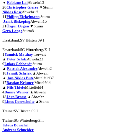
▼
Fabiano Lai
Abwehr
13
20
Christopher Gierse
▼
Sturm
Niklas Rose
Abwehr
15
11
Philipp Eickelmann
Sturm
Janik Biskoping
Abwehr
15
21
Özgür Dogan
▼
Sturm
Gero Lange
Sturm
8
Ersatzbank
SV Hüsten 09 I
Ersatzbank
SG Winterberg/Z. I
1
Yannick Matthay
Torwart
▲
Peter Schitz
Abwehr
23
9
Lukas Gebhardt
Sturm
▲
Patrick Alexander
Abwehr
2
18
Jannik Schriek
▲
Abwehr
▲
Jan-Niklas Butz
Mittelfeld
37
17
Bastian Kräuter
Mittelfeld
▲
Nils Thiele
Mittelfeld
4
4
Danny Werner
▲
Abwehr
18
Jörn Brasse
▲
Abwehr
9
Linus Coerschulte
▲
Sturm
Trainer
SV Hüsten 09 I
Trainer
SG Winterberg/Z. I
Klaus Borschel
Andreas Schneider