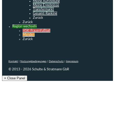
Meine Aufstellung
Meine Ergebnisse
Transfermarkt
Gesamt-Ranking
Zurück
Zurück
Region wechseln
HSK-Frauenfußball
Menden
Zurück
Kontakt
|
Nutzungsbedingungen
|
Datenschutz
|
Impressum
© 2013 - 2026 Schulte & Stratmann GbR
× Close Panel