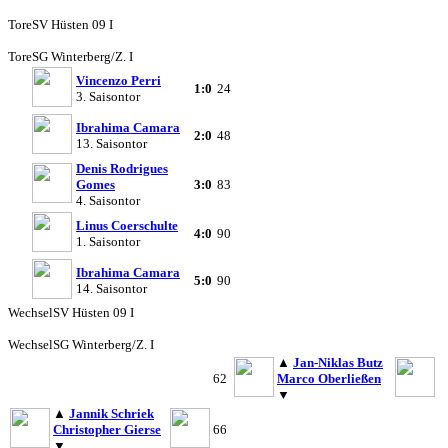
Tore
SV Hüsten 09 I
Tore
SG Winterberg/Z. I
Vincenzo Perri
1:0
24
3. Saisontor
Ibrahima Camara
2:0
48
13. Saisontor
Denis Rodrigues
Gomes
3:0
83
4. Saisontor
Linus Coerschulte
4:0
90
1. Saisontor
Ibrahima Camara
5:0
90
14. Saisontor
Wechsel
SV Hüsten 09 I
Wechsel
SG Winterberg/Z. I
▲
Jan-Niklas Butz
62
Marco Oberließen
▼
▲
Jannik Schriek
Christopher Gierse
66
▼