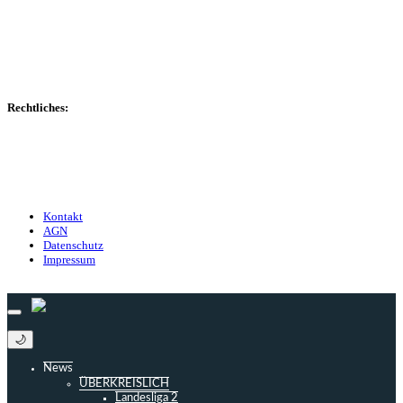
Transfers
Marktwerte
Statistiken
Gerüchte
Managerspiel
Rechtliches:
Kontakt
Nutzungsbedingungen
Datenschutz
Impressum
Kontakt
AGN
Datenschutz
Impressum
© 2013 - 2026 match-day.de | Die aktuellsten News des Sauerlandfußballs
🌙
News
ÜBERKREISLICH
Landesliga 2