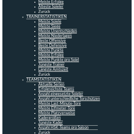
Meiste Erfolge
Älteste Spieler
Zurück
TRAINERSTATISTIKEN
Meiste Spiele
Meiste Siege
Meiste Unentschieden
Meiste Niederlagen
Beste Offensive
Beste Defensive
Meiste Punkte
Meiste Erfolge
Meiste Punkte pro Spiel
Jüngste Trainer
Längste Amtszeit
Zurück
TEAMSTATISTIKEN
Aktuelle Serien
Erfolgreichste Teams
Anzahl eingesetzte Spieler
Anzahl unterschiedliche Torschützen
Meiste Last-Minute-Tore
Meiste Elfmeter-Tore
Meiste Platzverweise
Kadergrößen
Jüngste Kader
Anzahl HSK-Teams pro Saison
Zurück