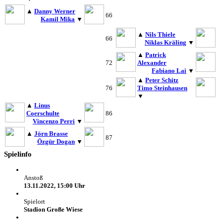
▲
Danny Werner
66
Kamil Mika
▼
▲
Nils Thiele
66
Niklas Kräling
▼
▲
Patrick
72
Alexander
Fabiano Lai
▼
▲
Peter Schitz
76
Timo Steinhausen
▼
▲
Linus
Coerschulte
86
Vincenzo Perri
▼
▲
Jörn Brasse
87
Özgür Dogan
▼
Spielinfo
Anstoß
13.11.2022, 15:00 Uhr
Spielort
Stadion Große Wiese