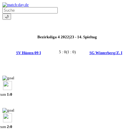
🌙
Bezirksliga 4 2022|23 - 14. Spieltag
5 : 0
(1 : 0)
SV Hüsten 09 I
SG Winterberg/Z. I
 zum
1:0
 zum
2:0