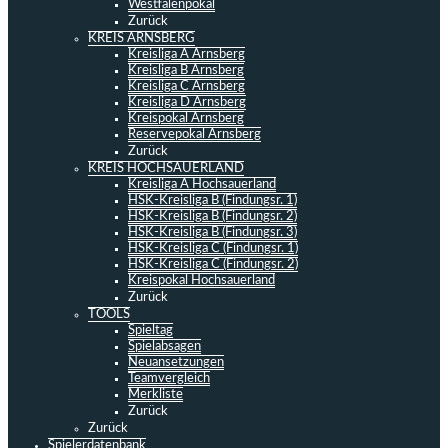
Westfalenpokal
Zurück
KREIS ARNSBERG
Kreisliga A Arnsberg
Kreisliga B Arnsberg
Kreisliga C Arnsberg
Kreisliga D Arnsberg
Kreispokal Arnsberg
Reservepokal Arnsberg
Zurück
KREIS HOCHSAUERLAND
Kreisliga A Hochsauerland
HSK-Kreisliga B (Findungsr. 1)
HSK-Kreisliga B (Findungsr. 2)
HSK-Kreisliga B (Findungsr. 3)
HSK-Kreisliga C (Findungsr. 1)
HSK-Kreisliga C (Findungsr. 2)
Kreispokal Hochsauerland
Zurück
TOOLS
Spieltag
Spielabsagen
Neuansetzungen
Teamvergleich
Merkliste
Zurück
Zurück
Spielerdatenbank