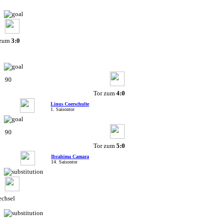
 zum
3:0
90
Tor zum
4:0
Linus Coerschulte
1. Saisontor
90
Tor zum
5:0
Ibrahima Camara
14. Saisontor
chsel