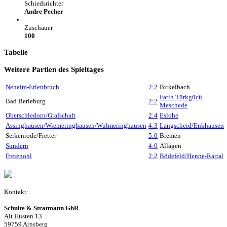
Schiedsrichter
Andre Pecher
Zuschauer
100
Tabelle
Weitere Partien des Spieltages
Neheim-Erlenbruch
2:2
Birkelbach
Fatih Türkgücü
Bad Berleburg
2:2
Meschede
Oberschledorn/Grafschaft
2:4
Eslohe
Assinghausen/Wiemeringhausen/Wulmeringhausen
4:3
Langscheid/Enkhausen
Serkenrode/Fretter
5:0
Bremen
Sundern
4:0
Allagen
Freienohl
2:2
Bödefeld/Henne-Rartal
Kontakt:
Schulte & Stratmann GbR
Alt Hüsten 13
59759 Arnsberg