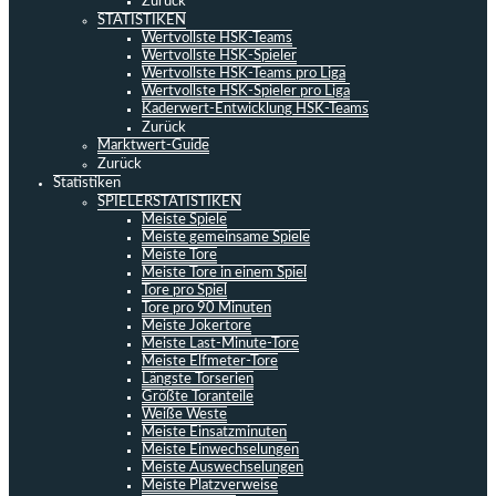
Zurück
STATISTIKEN
Wertvollste HSK-Teams
Wertvollste HSK-Spieler
Wertvollste HSK-Teams pro Liga
Wertvollste HSK-Spieler pro Liga
Kaderwert-Entwicklung HSK-Teams
Zurück
Marktwert-Guide
Zurück
Statistiken
SPIELERSTATISTIKEN
Meiste Spiele
Meiste gemeinsame Spiele
Meiste Tore
Meiste Tore in einem Spiel
Tore pro Spiel
Tore pro 90 Minuten
Meiste Jokertore
Meiste Last-Minute-Tore
Meiste Elfmeter-Tore
Längste Torserien
Größte Toranteile
Weiße Weste
Meiste Einsatzminuten
Meiste Einwechselungen
Meiste Auswechselungen
Meiste Platzverweise