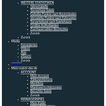
WEITERE STATISTIKEN
Jahrestabelle
Torreichste Spiele
Geholte Punkte nach Rückständen
Verspielte Punkte nach Führungen
Torverteilung nach Spielphasen
Größte Aufholjagden
Zuschauerzahlen Bezirksliga
Zurück
Zurück
Media
Fotogalerien
Videos
App
eSports
Zurück
Spieltag
Mein match-day.de
ACCOUNT
Mein Account
Zahlungshistorie
Merkliste
Marktwertschätzungen
Besuchte Spiele
Zurück
MANAGERSPIEL
Mein Kader