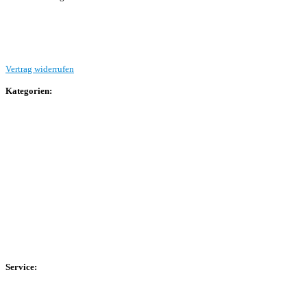
Beitrag einreichen
Vertrag widerrufen
Kategorien:
Allgemein
Landesliga 2
Bezirksliga 4
Kreisliga A Arnsberg
Kreisliga A Hochsauerland
Kreisliga B Arnsberg
Kreisliga B Hochsauerland
Kreisliga C Arnsberg
HSK-Kreisliga C West
HSK-Kreisliga C Ost
Kreisliga D Arnsberg
Service:
Spieltag
Spielerdatenbank