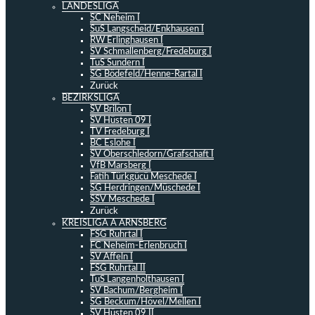
LANDESLIGA
SC Neheim I
SuS Langscheid/Enkhausen I
RW Erlinghausen I
SV Schmallenberg/Fredeburg I
TuS Sundern I
SG Bödefeld/Henne-Rartal I
Zurück
BEZIRKSLIGA
SV Brilon I
SV Hüsten 09 I
TV Fredeburg I
BC Eslohe I
SV Oberschledorn/Grafschaft I
VfB Marsberg I
Fatih Türkgücü Meschede I
SG Herdringen/Müschede I
SSV Meschede I
Zurück
KREISLIGA A ARNSBERG
FSG Ruhrtal I
FC Neheim-Erlenbruch I
SV Affeln I
FSG Ruhrtal II
TuS Langenholthausen I
SV Bachum/Bergheim I
SG Beckum/Hövel/Mellen I
SV Hüsten 09 II