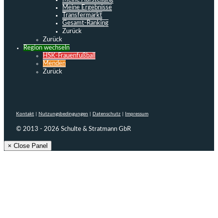
Meine Ergebnisse
Transfermarkt
Gesamt-Ranking
Zurück
Zurück
Region wechseln
HSK-Frauenfußball
Menden
Zurück
Kontakt
|
Nutzungsbedingungen
|
Datenschutz
|
Impressum
© 2013 - 2026 Schulte & Stratmann GbR
× Close Panel