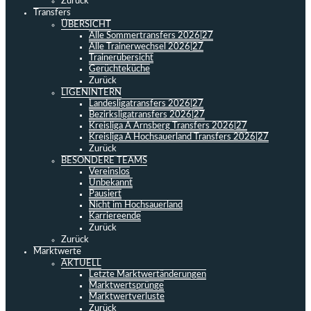
Zurück
Transfers
ÜBERSICHT
Alle Sommertransfers 2026|27
Alle Trainerwechsel 2026|27
Trainerübersicht
Gerüchteküche
Zurück
LIGENINTERN
Landesligatransfers 2026|27
Bezirksligatransfers 2026|27
Kreisliga A Arnsberg Transfers 2026|27
Kreisliga A Hochsauerland Transfers 2026|27
Zurück
BESONDERE TEAMS
Vereinslos
Unbekannt
Pausiert
Nicht im Hochsauerland
Karriereende
Zurück
Zurück
Marktwerte
AKTUELL
Letzte Marktwertänderungen
Marktwertsprünge
Marktwertverluste
Zurück