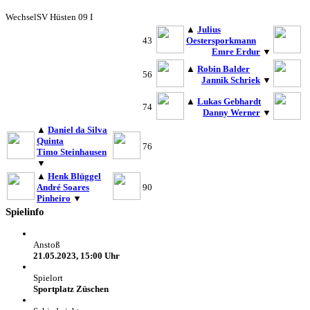
Wechsel
SV Hüsten 09 I
▲
Julius
43
Oestersporkmann
Emre Erdur
▼
▲
Robin Balder
56
Jannik Schriek
▼
▲
Lukas Gebhardt
74
Danny Werner
▼
▲
Daniel da Silva
Quinta
76
Timo Steinhausen
▼
▲
Henk Blüggel
André Soares
90
Pinheiro
▼
Spielinfo
Anstoß
21.05.2023, 15:00 Uhr
Spielort
Sportplatz Züschen