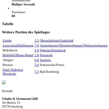
Schiedsrichter
Rüdiger Sawazki
Zuschauer
80
Tabelle
Weitere Partien des Spieltages
Eslohe
3:2
Oberschledorn/Grafschaft
Langscheid/Enkhausen
7:0
Assinghausen/Wiemeringhausen/Wulmeringhausen
Birkelbach
2:0
Neheim-Erlenbruch
Bödefeld/Henne-Rartal
2:0
Freienohl
Allagen
0:8
Sundern
Bremen
3:0
Serkenrode/Fretter
Fatih Türkgücü
7:3
Bad Berleburg
Meschede
Kontakt:
Schulte & Stratmann GbR
Alt Hüsten 13
59759 Arnsberg