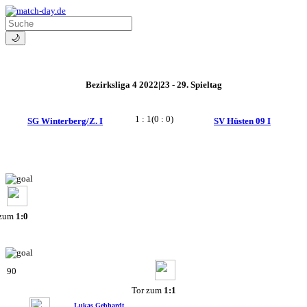
🌙
Bezirksliga 4 2022|23 - 29. Spieltag
1 : 1
(0 : 0)
SG Winterberg/Z. I
SV Hüsten 09 I
 zum
1:0
90
Tor zum
1:1
Lukas Gebhardt