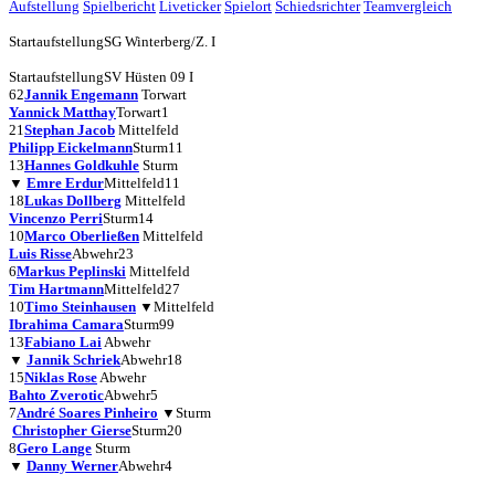
Aufstellung
Spielbericht
Liveticker
Spielort
Schiedsrichter
Teamvergleich
Startaufstellung
SG Winterberg/Z. I
Startaufstellung
SV Hüsten 09 I
62
Jannik Engemann
Torwart
Yannick Matthay
Torwart
1
21
Stephan Jacob
Mittelfeld
Philipp Eickelmann
Sturm
11
13
Hannes Goldkuhle
Sturm
▼
Emre Erdur
Mittelfeld
11
18
Lukas Dollberg
Mittelfeld
Vincenzo Perri
Sturm
14
10
Marco Oberließen
Mittelfeld
Luis Risse
Abwehr
23
6
Markus Peplinski
Mittelfeld
Tim Hartmann
Mittelfeld
27
10
Timo Steinhausen
▼
Mittelfeld
Ibrahima Camara
Sturm
99
13
Fabiano Lai
Abwehr
▼
Jannik Schriek
Abwehr
18
15
Niklas Rose
Abwehr
Bahto Zverotic
Abwehr
5
7
André Soares Pinheiro
▼
Sturm
Christopher Gierse
Sturm
20
8
Gero Lange
Sturm
▼
Danny Werner
Abwehr
4