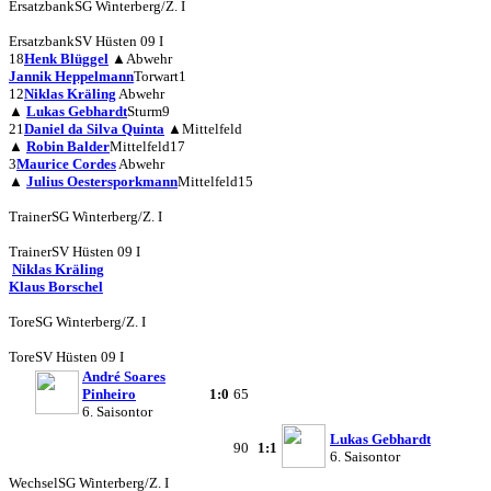
Ersatzbank
SG Winterberg/Z. I
Ersatzbank
SV Hüsten 09 I
18
Henk Blüggel
▲
Abwehr
Jannik Heppelmann
Torwart
1
12
Niklas Kräling
Abwehr
▲
Lukas Gebhardt
Sturm
9
21
Daniel da Silva Quinta
▲
Mittelfeld
▲
Robin Balder
Mittelfeld
17
3
Maurice Cordes
Abwehr
▲
Julius Oestersporkmann
Mittelfeld
15
Trainer
SG Winterberg/Z. I
Trainer
SV Hüsten 09 I
Niklas Kräling
Klaus Borschel
Tore
SG Winterberg/Z. I
Tore
SV Hüsten 09 I
André Soares
Pinheiro
1:0
65
6. Saisontor
Lukas Gebhardt
90
1:1
6. Saisontor
Wechsel
SG Winterberg/Z. I