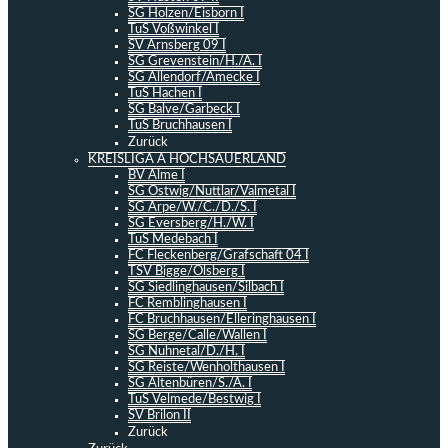
SG Holzen/Eisborn I
TuS Voßwinkel I
SV Arnsberg 09 I
SG Grevenstein/H./A. I
SG Allendorf/Amecke I
TuS Hachen I
SG Balve/Garbeck I
TuS Bruchhausen I
Zurück
KREISLIGA A HOCHSAUERLAND
BV Alme I
SG Ostwig/Nuttlar/Valmetal I
SG Arpe/W./C./D./S. I
SG Eversberg/H./W. I
TuS Medebach I
FC Fleckenberg/Grafschaft 04 I
TSV Bigge/Olsberg I
SG Siedlinghausen/Silbach I
FC Remblinghausen I
FC Bruchhausen/Elleringhausen I
SG Berge/Calle/Wallen I
SG Nuhnetal/D./H. I
SG Reiste/Wenholthausen I
SG Altenbüren/S./A. I
TuS Velmede/Bestwig I
SV Brilon II
Zurück