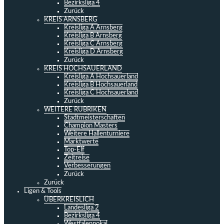
Bezirksliga 4
Zurück
KREIS ARNSBERG
Kreisliga A Arnsberg
Kreisliga B Arnsberg
Kreisliga C Arnsberg
Kreisliga D Arnsberg
Zurück
KREIS HOCHSAUERLAND
Kreisliga A Hochsauerland
Kreisliga B Hochsauerland
Kreisliga C Hochsauerland
Zurück
WEITERE RUBRIKEN
Stadtmeisterschaften
Champion Masters
Weitere Hallenturniere
Marktwerte
Top-Elf
Zeitreise
Verbesserungen
Zurück
Zurück
Ligen & Tools
ÜBERKREISLICH
Landesliga 2
Bezirksliga 4
Westfalenpokal