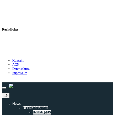
Transfers
Marktwerte
Statistiken
Gerüchte
Managerspiel
Rechtliches:
Kontakt
Nutzungsbedingungen
Datenschutz
Impressum
Kontakt
AGN
Datenschutz
Impressum
© 2013 - 2026 match-day.de | Die aktuellsten News des Sauerlandfußballs
🌙
News
ÜBERKREISLICH
Landesliga 2