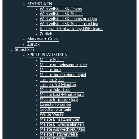
STATISTIKEN
Wertvollste HSK-Teams
Wertvollste HSK-Spieler
Wertvollste HSK-Teams pro Liga
Wertvollste HSK-Spieler pro Liga
Kaderwert-Entwicklung HSK-Teams
Zurück
Marktwert-Guide
Zurück
Statistiken
SPIELERSTATISTIKEN
Meiste Spiele
Meiste gemeinsame Spiele
Meiste Tore
Meiste Tore in einem Spiel
Tore pro Spiel
Tore pro 90 Minuten
Meiste Jokertore
Meiste Last-Minute-Tore
Meiste Elfmeter-Tore
Längste Torserien
Größte Toranteile
Weiße Weste
Meiste Einsatzminuten
Meiste Einwechselungen
Meiste Auswechselungen
Meiste Platzverweise