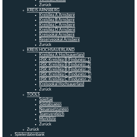
Zurück
KREIS ARNSBERG
Kreisliga A Arnsberg
Kreisliga B Arnsberg
Kreisliga C Arnsberg
Kreisliga D Arnsberg
Kreispokal Arnsberg
Reservepokal Arnsberg
Zurück
KREIS HOCHSAUERLAND
Kreisliga A Hochsauerland
HSK-Kreisliga B (Findungsr. 1)
HSK-Kreisliga B (Findungsr. 2)
HSK-Kreisliga B (Findungsr. 3)
HSK-Kreisliga C (Findungsr. 1)
HSK-Kreisliga C (Findungsr. 2)
Kreispokal Hochsauerland
Zurück
TOOLS
Spieltag
Spielabsagen
Neuansetzungen
Teamvergleich
Merkliste
Zurück
Zurück
Spielerdatenbank