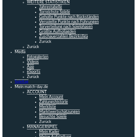
WEITERE STATISTIKEN
Jahrestabelle
Torreichste Spiele
Geholte Punkte nach Rückständen
Verspielte Punkte nach Führungen
Torverteilung nach Spielphasen
Größte Aufholjagden
Zuschauerzahlen Bezirksliga
Zurück
Zurück
Media
Fotogalerien
Videos
App
eSports
Zurück
Spieltag
Mein match-day.de
ACCOUNT
Mein Account
Zahlungshistorie
Merkliste
Marktwertschätzungen
Besuchte Spiele
Zurück
MANAGERSPIEL
Mein Kader
Meine Aufstellung