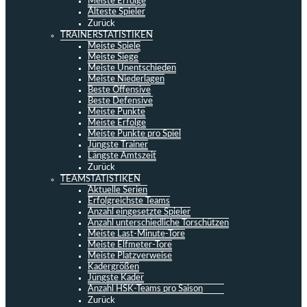
Meiste Erfolge
Älteste Spieler
Zurück
TRAINERSTATISTIKEN
Meiste Spiele
Meiste Siege
Meiste Unentschieden
Meiste Niederlagen
Beste Offensive
Beste Defensive
Meiste Punkte
Meiste Erfolge
Meiste Punkte pro Spiel
Jüngste Trainer
Längste Amtszeit
Zurück
TEAMSTATISTIKEN
Aktuelle Serien
Erfolgreichste Teams
Anzahl eingesetzte Spieler
Anzahl unterschiedliche Torschützen
Meiste Last-Minute-Tore
Meiste Elfmeter-Tore
Meiste Platzverweise
Kadergrößen
Jüngste Kader
Anzahl HSK-Teams pro Saison
Zurück