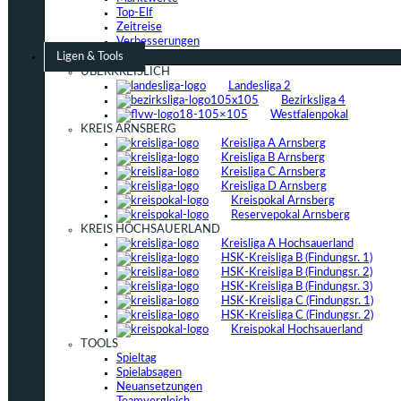
Top-Elf
Zeitreise
Verbesserungen
Ligen & Tools
ÜBERKREISLICH
Landesliga 2
Bezirksliga 4
Westfalenpokal
KREIS ARNSBERG
Kreisliga A Arnsberg
Kreisliga B Arnsberg
Kreisliga C Arnsberg
Kreisliga D Arnsberg
Kreispokal Arnsberg
Reservepokal Arnsberg
KREIS HOCHSAUERLAND
Kreisliga A Hochsauerland
HSK-Kreisliga B (Findungsr. 1)
HSK-Kreisliga B (Findungsr. 2)
HSK-Kreisliga B (Findungsr. 3)
HSK-Kreisliga C (Findungsr. 1)
HSK-Kreisliga C (Findungsr. 2)
Kreispokal Hochsauerland
TOOLS
Spieltag
Spielabsagen
Neuansetzungen