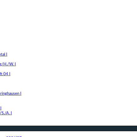
al I
g/H./W. I
t 04 I
ringhausen I
I
S./A. I