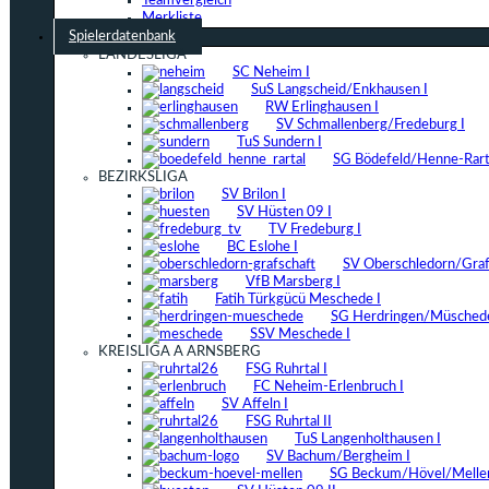
Teamvergleich
Merkliste
Spielerdatenbank
LANDESLIGA
SC Neheim I
SuS Langscheid/Enkhausen I
RW Erlinghausen I
SV Schmallenberg/Fredeburg I
TuS Sundern I
SG Bödefeld/Henne-Rarta
BEZIRKSLIGA
SV Brilon I
SV Hüsten 09 I
TV Fredeburg I
BC Eslohe I
SV Oberschledorn/Grafs
VfB Marsberg I
Fatih Türkgücü Meschede I
SG Herdringen/Müschede
SSV Meschede I
KREISLIGA A ARNSBERG
FSG Ruhrtal I
FC Neheim-Erlenbruch I
SV Affeln I
FSG Ruhrtal II
TuS Langenholthausen I
SV Bachum/Bergheim I
SG Beckum/Hövel/Mellen