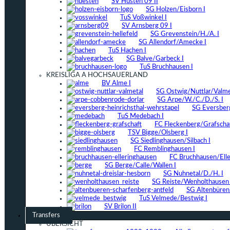
SV Hüsten 09 II
SG Holzen/Eisborn I
TuS Voßwinkel I
SV Arnsberg 09 I
SG Grevenstein/H./A. I
SG Allendorf/Amecke I
TuS Hachen I
SG Balve/Garbeck I
TuS Bruchhausen I
KREISLIGA A HOCHSAUERLAND
BV Alme I
SG Ostwig/Nuttlar/Valmet
SG Arpe/W./C./D./S. I
SG Eversber
TuS Medebach I
FC Fleckenberg/Grafschaf
TSV Bigge/Olsberg I
SG Siedlinghausen/Silbach I
FC Remblinghausen I
FC Bruchhausen/Elle
SG Berge/Calle/Wallen I
SG Nuhnetal/D./H. I
SG Reiste/Wenholthausen 
SG Altenbüren/
TuS Velmede/Bestwig I
SV Brilon II
Transfers
ÜBERSICHT