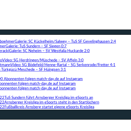
Galerie: SC Kückelheim/Salwey – TuS SF Gevelinghausen 2:4
Galerie: TuS Sundern – SF Siegen 0:7
Galerie: SC Neheim – SV Westfalia Huckarde 2:0
Video: SG Herdringen/Müschede – SV Affeln 3:0
Video: SG Bödefeld/Henne-Rartal – SG Serkenrode/Fretter 4:1
ih Türkgücü Meschede – SF Hüingsen 3:1
00 Abonnenten folgen match-day.de auf Instagram
bonnenten folgen match-day.de auf Instagram
bonnenten folgen match-day.de auf Instagram
TuS Sundern führt Arnsberger Kreisliga im eSports an
Arnsberger Kreisliga im eSports steht in den Startlöchern
Fußballkreis Arnsberg startet eigene eSports Kreisliga