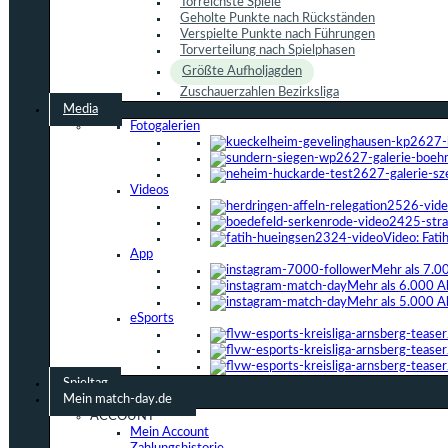
Torreichste Spiele
Geholte Punkte nach Rückständen
Verspielte Punkte nach Führungen
Torverteilung nach Spielphasen
Größte Aufholjagden
Zuschauerzahlen Bezirksliga
Media
Fotogalerien
Videos
Video: Fat
App
Mehr als 7.0
Mehr als 6.000 A
Mehr als 5.000 A
eSports
Spieltag
Mein match-day.de
ACCOUNT
Mein Account