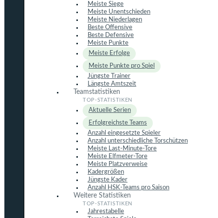
Meiste Siege
Meiste Unentschieden
Meiste Niederlagen
Beste Offensive
Beste Defensive
Meiste Punkte
Meiste Erfolge
Meiste Punkte pro Spiel
Jüngste Trainer
Längste Amtszeit
Teamstatistiken
Aktuelle Serien
Erfolgreichste Teams
Anzahl eingesetzte Spieler
Anzahl unterschiedliche Torschützen
Meiste Last-Minute-Tore
Meiste Elfmeter-Tore
Meiste Platzverweise
Kadergrößen
Jüngste Kader
Anzahl HSK-Teams pro Saison
Weitere Statistiken
Jahrestabelle