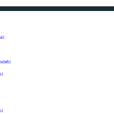
l I
chaft I
 I
 I