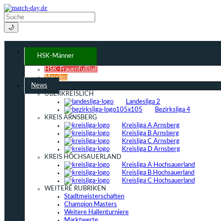
🌙
HSK-Männer
HSK-Frauenfußball
Menden
News
ÜBERKREISLICH
Landesliga 2
Bezirksliga 4
KREIS ARNSBERG
Kreisliga A Arnsberg
Kreisliga B Arnsberg
Kreisliga C Arnsberg
Kreisliga D Arnsberg
KREIS HOCHSAUERLAND
Kreisliga A Hochsauerland
Kreisliga B Hochsauerland
Kreisliga C Hochsauerland
WEITERE RUBRIKEN
Stadtmeisterschaften
Champion Masters
Weitere Hallenturniere
Marktwerte