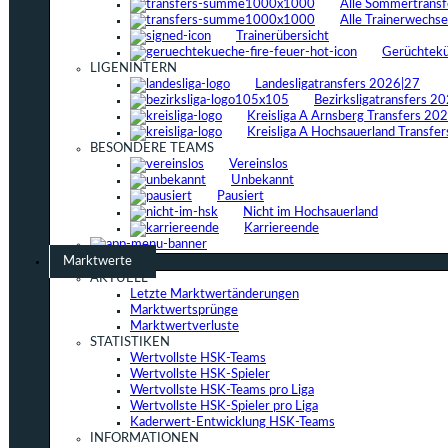
Alle Sommertrans
Alle Trainerwechs
Trainerübersicht
Gerüchtek
LIGENINTERN
Landesligatransfers 2026|27
Bezirksligatransfers 2
Kreisliga A Arnsberg Transfers 20
Kreisliga A Hochsauerland Transfe
BESONDERE TEAMS
Vereinslos
Unbekannt
Pausiert
Nicht im Hochsauerland
Karriereende
Marktwerte
AKTUELL
Letzte Marktwertänderungen
Marktwertsprünge
Marktwertverluste
STATISTIKEN
Wertvollste HSK-Teams
Wertvollste HSK-Spieler
Wertvollste HSK-Teams pro Liga
Wertvollste HSK-Spieler pro Liga
Kaderwert-Entwicklung HSK-Teams
INFORMATIONEN