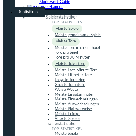
Marktwert-Guide
Statistiken
Spielerstatistiken
Meiste Spiele
Meiste gemeinsame Spiele
Meiste Tore
Meiste Tore in einem Spiel
Tore pro Spiel
Tore pro 90 Minuten
Meiste Jokertore
Meiste Last-Minute-Tore
Meiste Elfmeter-Tore
Längste Torserien
Größte Toranteile
Weiße Weste
Meiste Einsatzminuten
Meiste Einwechselungen
Meiste Auswechselungen
Meiste Platzverweise
Meiste Erfolge
Älteste Spieler
Trainerstatistiken
Meiste Spiele