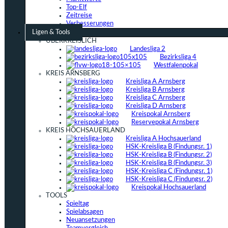
Top-Elf
Zeitreise
Verbesserungen
Ligen & Tools
ÜBERKREISLICH
Landesliga 2
Bezirksliga 4
Westfalenpokal
KREIS ARNSBERG
Kreisliga A Arnsberg
Kreisliga B Arnsberg
Kreisliga C Arnsberg
Kreisliga D Arnsberg
Kreispokal Arnsberg
Reservepokal Arnsberg
KREIS HOCHSAUERLAND
Kreisliga A Hochsauerland
HSK-Kreisliga B (Findungsr. 1)
HSK-Kreisliga B (Findungsr. 2)
HSK-Kreisliga B (Findungsr. 3)
HSK-Kreisliga C (Findungsr. 1)
HSK-Kreisliga C (Findungsr. 2)
Kreispokal Hochsauerland
TOOLS
Spieltag
Spielabsagen
Neuansetzungen