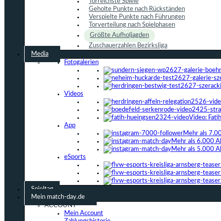
Torreichste Spiele
Geholte Punkte nach Rückständen
Verspielte Punkte nach Führungen
Torverteilung nach Spielphasen
Größte Aufholjagden
Zuschauerzahlen Bezirksliga
Media
Fotogalerien
Videos
Video: Fat
App
Mehr als 7.0
Mehr als 6.000 A
Mehr als 5.000 A
eSports
Spieltag
Mein match-day.de
ACCOUNT
Mein Account