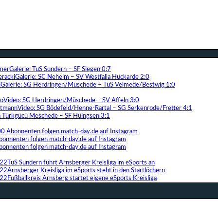
Galerie: TuS Sundern – SF Siegen 0:7
Galerie: SC Neheim – SV Westfalia Huckarde 2:0
Galerie: SG Herdringen/Müschede – TuS Velmede/Bestwig 1:0
Video: SG Herdringen/Müschede – SV Affeln 3:0
Video: SG Bödefeld/Henne-Rartal – SG Serkenrode/Fretter 4:1
ih Türkgücü Meschede – SF Hüingsen 3:1
00 Abonnenten folgen match-day.de auf Instagram
bonnenten folgen match-day.de auf Instagram
bonnenten folgen match-day.de auf Instagram
TuS Sundern führt Arnsberger Kreisliga im eSports an
Arnsberger Kreisliga im eSports steht in den Startlöchern
Fußballkreis Arnsberg startet eigene eSports Kreisliga