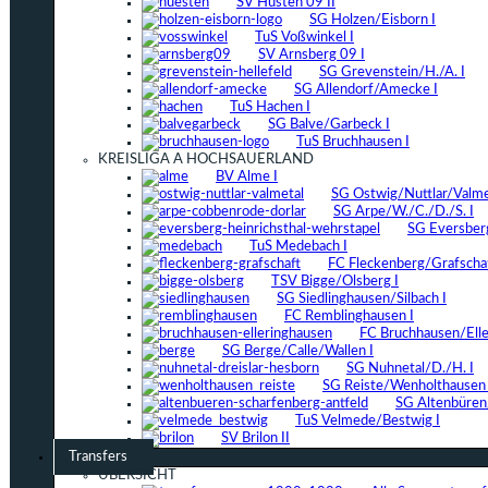
SV Hüsten 09 II
SG Holzen/Eisborn I
TuS Voßwinkel I
SV Arnsberg 09 I
SG Grevenstein/H./A. I
SG Allendorf/Amecke I
TuS Hachen I
SG Balve/Garbeck I
TuS Bruchhausen I
KREISLIGA A HOCHSAUERLAND
BV Alme I
SG Ostwig/Nuttlar/Valmet
SG Arpe/W./C./D./S. I
SG Eversber
TuS Medebach I
FC Fleckenberg/Grafschaf
TSV Bigge/Olsberg I
SG Siedlinghausen/Silbach I
FC Remblinghausen I
FC Bruchhausen/Elle
SG Berge/Calle/Wallen I
SG Nuhnetal/D./H. I
SG Reiste/Wenholthausen 
SG Altenbüren/
TuS Velmede/Bestwig I
SV Brilon II
Transfers
ÜBERSICHT