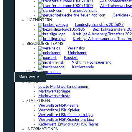
Alle Sommertrans
Alle Trainerwechs
Trainerübersicht
Gerüchtek
LIGENINTERN
Landesligatransfers 2026|27
Bezirksligatransfers 2
Kreisliga A Arnsberg Transfers 20
Kreisliga A Hochsauerland Transfe
BESONDERE TEAMS
Vereinslos
Unbekannt
Pausiert
Nicht im Hochsauerland
Karriereende
Marktwerte
AKTUELL
Letzte Marktwertänderungen
Marktwertsprünge
Marktwertverluste
STATISTIKEN
Wertvollste HSK-Teams
Wertvollste HSK-Spieler
Wertvollste HSK-Teams pro Liga
Wertvollste HSK-Spieler pro Liga
Kaderwert-Entwicklung HSK-Teams
INFORMATIONEN