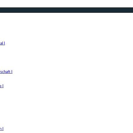
l I
chaft I
 I
 I