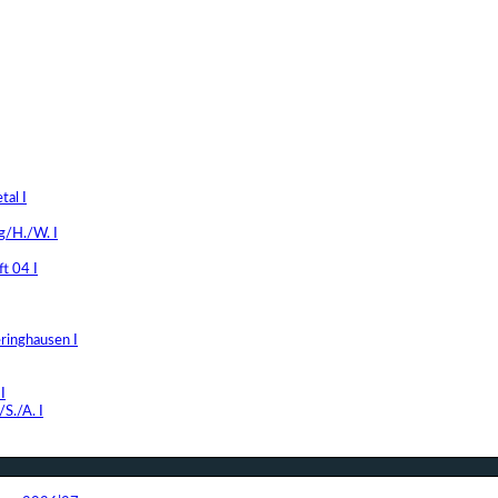
al I
g/H./W. I
t 04 I
ringhausen I
I
S./A. I