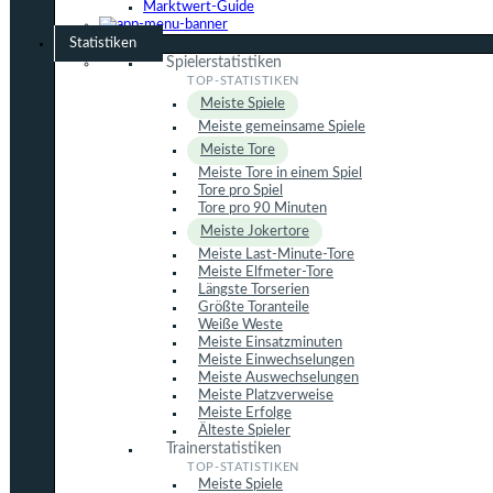
Marktwert-Guide
Statistiken
Spielerstatistiken
Meiste Spiele
Meiste gemeinsame Spiele
Meiste Tore
Meiste Tore in einem Spiel
Tore pro Spiel
Tore pro 90 Minuten
Meiste Jokertore
Meiste Last-Minute-Tore
Meiste Elfmeter-Tore
Längste Torserien
Größte Toranteile
Weiße Weste
Meiste Einsatzminuten
Meiste Einwechselungen
Meiste Auswechselungen
Meiste Platzverweise
Meiste Erfolge
Älteste Spieler
Trainerstatistiken
Meiste Spiele