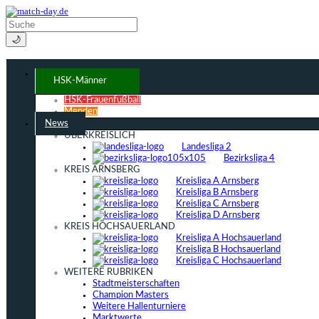
🌙
HSK-Männer
HSK-Frauenfußball
Menden
News
ÜBERKREISLICH
Landesliga 2
Bezirksliga 4
KREIS ARNSBERG
Kreisliga A Arnsberg
Kreisliga B Arnsberg
Kreisliga C Arnsberg
Kreisliga D Arnsberg
KREIS HOCHSAUERLAND
Kreisliga A Hochsauerland
Kreisliga B Hochsauerland
Kreisliga C Hochsauerland
WEITERE RUBRIKEN
Stadtmeisterschaften
Champion Masters
Weitere Hallenturniere
Marktwerte