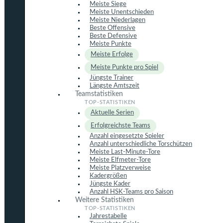
Meiste Siege
Meiste Unentschieden
Meiste Niederlagen
Beste Offensive
Beste Defensive
Meiste Punkte
Meiste Erfolge
Meiste Punkte pro Spiel
Jüngste Trainer
Längste Amtszeit
Teamstatistiken
Aktuelle Serien
Erfolgreichste Teams
Anzahl eingesetzte Spieler
Anzahl unterschiedliche Torschützen
Meiste Last-Minute-Tore
Meiste Elfmeter-Tore
Meiste Platzverweise
Kadergrößen
Jüngste Kader
Anzahl HSK-Teams pro Saison
Weitere Statistiken
Jahrestabelle