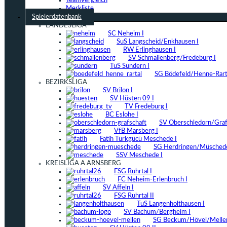
Teamvergleich
Merkliste
Spielerdatenbank
LANDESLIGA
SC Neheim I
SuS Langscheid/Enkhausen I
RW Erlinghausen I
SV Schmallenberg/Fredeburg I
TuS Sundern I
SG Bödefeld/Henne-Rarta
BEZIRKSLIGA
SV Brilon I
SV Hüsten 09 I
TV Fredeburg I
BC Eslohe I
SV Oberschledorn/Grafs
VfB Marsberg I
Fatih Türkgücü Meschede I
SG Herdringen/Müschede
SSV Meschede I
KREISLIGA A ARNSBERG
FSG Ruhrtal I
FC Neheim-Erlenbruch I
SV Affeln I
FSG Ruhrtal II
TuS Langenholthausen I
SV Bachum/Bergheim I
SG Beckum/Hövel/Mellen