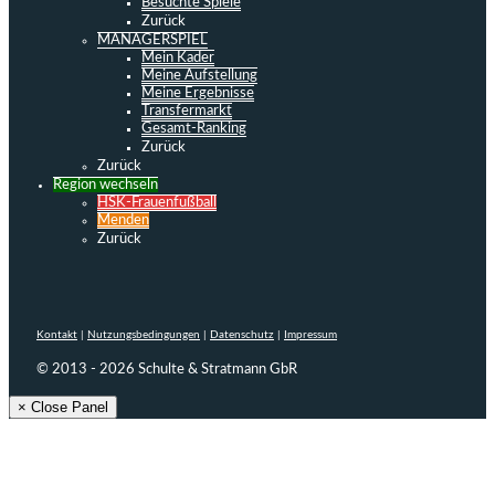
Besuchte Spiele
Zurück
MANAGERSPIEL
Mein Kader
Meine Aufstellung
Meine Ergebnisse
Transfermarkt
Gesamt-Ranking
Zurück
Zurück
Region wechseln
HSK-Frauenfußball
Menden
Zurück
Kontakt
|
Nutzungsbedingungen
|
Datenschutz
|
Impressum
© 2013 - 2026 Schulte & Stratmann GbR
× Close Panel