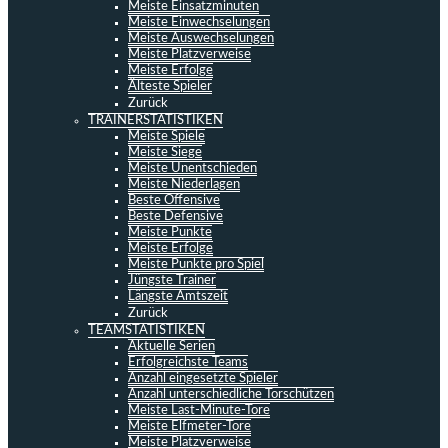
Meiste Einsatzminuten
Meiste Einwechselungen
Meiste Auswechselungen
Meiste Platzverweise
Meiste Erfolge
Älteste Spieler
Zurück
TRAINERSTATISTIKEN
Meiste Spiele
Meiste Siege
Meiste Unentschieden
Meiste Niederlagen
Beste Offensive
Beste Defensive
Meiste Punkte
Meiste Erfolge
Meiste Punkte pro Spiel
Jüngste Trainer
Längste Amtszeit
Zurück
TEAMSTATISTIKEN
Aktuelle Serien
Erfolgreichste Teams
Anzahl eingesetzte Spieler
Anzahl unterschiedliche Torschützen
Meiste Last-Minute-Tore
Meiste Elfmeter-Tore
Meiste Platzverweise