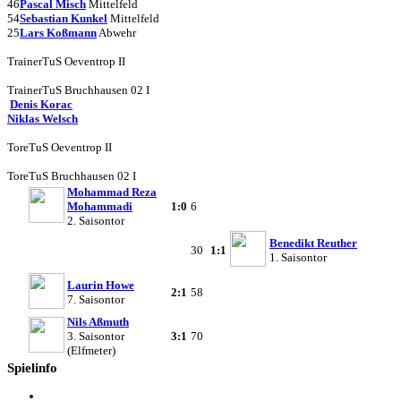
46
Pascal Misch
Mittelfeld
54
Sebastian Kunkel
Mittelfeld
25
Lars Koßmann
Abwehr
Trainer
TuS Oeventrop II
Trainer
TuS Bruchhausen 02 I
Denis Korac
Niklas Welsch
Tore
TuS Oeventrop II
Tore
TuS Bruchhausen 02 I
Mohammad Reza
Mohammadi
1:0
6
2. Saisontor
Benedikt Reuther
30
1:1
1. Saisontor
Laurin Howe
2:1
58
7. Saisontor
Nils Aßmuth
3. Saisontor
3:1
70
(Elfmeter)
Spielinfo