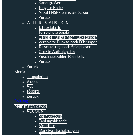
Kadergrößen
Jüngste Kader
Anzahl HSK-Teams pro Saison
Zurück
WEITERE STATISTIKEN
Jahrestabelle
Torreichste Spiele
Geholte Punkte nach Rückständen
Verspielte Punkte nach Führungen
Torverteilung nach Spielphasen
Größte Aufholjagden
Zuschauerzahlen Bezirksliga
Zurück
Zurück
Media
Fotogalerien
Videos
App
eSports
Zurück
Spieltag
Mein match-day.de
ACCOUNT
Mein Account
Zahlungshistorie
Merkliste
Marktwertschätzungen