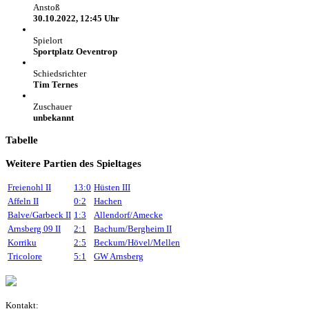
Anstoß
30.10.2022, 12:45 Uhr
Spielort
Sportplatz Oeventrop
Schiedsrichter
Tim Ternes
Zuschauer
unbekannt
Tabelle
Weitere Partien des Spieltages
Freienohl II
13:0
Hüsten III
Affeln II
0:2
Hachen
Balve/Garbeck II
1:3
Allendorf/Amecke
Arnsberg 09 II
2:1
Bachum/Bergheim II
Korriku
2:5
Beckum/Hövel/Mellen
Tricolore
5:1
GW Arnsberg
Kontakt: