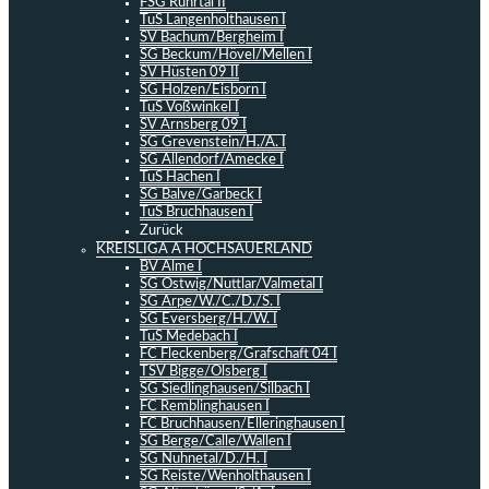
FSG Ruhrtal II
TuS Langenholthausen I
SV Bachum/Bergheim I
SG Beckum/Hövel/Mellen I
SV Hüsten 09 II
SG Holzen/Eisborn I
TuS Voßwinkel I
SV Arnsberg 09 I
SG Grevenstein/H./A. I
SG Allendorf/Amecke I
TuS Hachen I
SG Balve/Garbeck I
TuS Bruchhausen I
Zurück
KREISLIGA A HOCHSAUERLAND
BV Alme I
SG Ostwig/Nuttlar/Valmetal I
SG Arpe/W./C./D./S. I
SG Eversberg/H./W. I
TuS Medebach I
FC Fleckenberg/Grafschaft 04 I
TSV Bigge/Olsberg I
SG Siedlinghausen/Silbach I
FC Remblinghausen I
FC Bruchhausen/Elleringhausen I
SG Berge/Calle/Wallen I
SG Nuhnetal/D./H. I
SG Reiste/Wenholthausen I