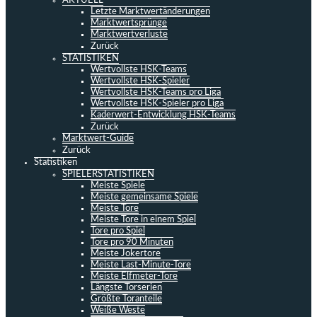
AKTUELL
Letzte Marktwertänderungen
Marktwertsprünge
Marktwertverluste
Zurück
STATISTIKEN
Wertvollste HSK-Teams
Wertvollste HSK-Spieler
Wertvollste HSK-Teams pro Liga
Wertvollste HSK-Spieler pro Liga
Kaderwert-Entwicklung HSK-Teams
Zurück
Marktwert-Guide
Zurück
Statistiken
SPIELERSTATISTIKEN
Meiste Spiele
Meiste gemeinsame Spiele
Meiste Tore
Meiste Tore in einem Spiel
Tore pro Spiel
Tore pro 90 Minuten
Meiste Jokertore
Meiste Last-Minute-Tore
Meiste Elfmeter-Tore
Längste Torserien
Größte Toranteile
Weiße Weste