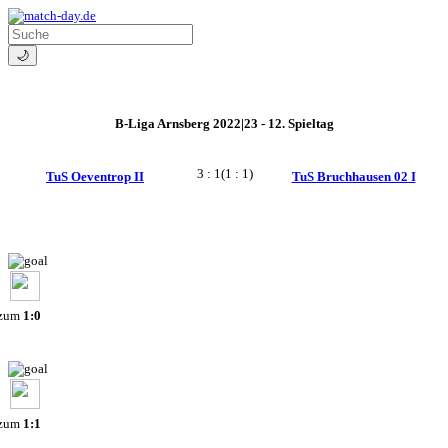
🌙
B-Liga Arnsberg 2022|23 - 12. Spieltag
3 : 1
(1 : 1)
TuS Oeventrop II
TuS Bruchhausen 02 I
 zum
1:0
 zum
1:1