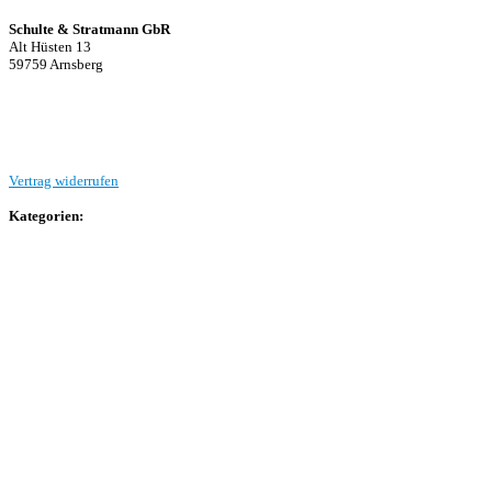
Schulte & Stratmann GbR
Alt Hüsten 13
59759 Arnsberg
Beitrag einreichen
Vertrag widerrufen
Kategorien:
Allgemein
Landesliga 2
Bezirksliga 4
Kreisliga A Arnsberg
Kreisliga A Hochsauerland
Kreisliga B Arnsberg
Kreisliga B Hochsauerland
Kreisliga C Arnsberg
HSK-Kreisliga C West
HSK-Kreisliga C Ost
Kreisliga D Arnsberg