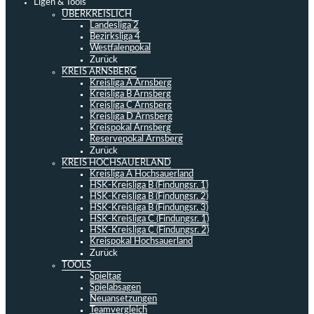
Ligen & Tools
ÜBERKREISLICH
Landesliga 2
Bezirksliga 4
Westfalenpokal
Zurück
KREIS ARNSBERG
Kreisliga A Arnsberg
Kreisliga B Arnsberg
Kreisliga C Arnsberg
Kreisliga D Arnsberg
Kreispokal Arnsberg
Reservepokal Arnsberg
Zurück
KREIS HOCHSAUERLAND
Kreisliga A Hochsauerland
HSK-Kreisliga B (Findungsr. 1)
HSK-Kreisliga B (Findungsr. 2)
HSK-Kreisliga B (Findungsr. 3)
HSK-Kreisliga C (Findungsr. 1)
HSK-Kreisliga C (Findungsr. 2)
Kreispokal Hochsauerland
Zurück
TOOLS
Spieltag
Spielabsagen
Neuansetzungen
Teamvergleich