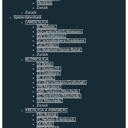
Merkliste
Zurück
Zurück
Spielerdatenbank
LANDESLIGA
SC Neheim I
SuS Langscheid/Enkhausen I
RW Erlinghausen I
SV Schmallenberg/Fredeburg I
TuS Sundern I
SG Bödefeld/Henne-Rartal I
Zurück
BEZIRKSLIGA
SV Brilon I
SV Hüsten 09 I
TV Fredeburg I
BC Eslohe I
SV Oberschledorn/Grafschaft I
VfB Marsberg I
Fatih Türkgücü Meschede I
SG Herdringen/Müschede I
SSV Meschede I
Zurück
KREISLIGA A ARNSBERG
FSG Ruhrtal I
FC Neheim-Erlenbruch I
SV Affeln I