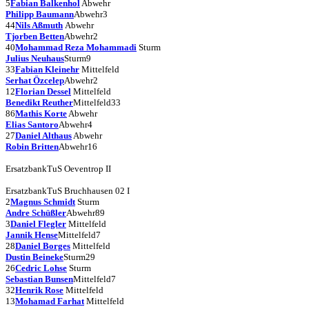
5
Fabian Balkenhol
Abwehr
Philipp Baumann
Abwehr
3
44
Nils Aßmuth
Abwehr
Tjorben Betten
Abwehr
2
40
Mohammad Reza Mohammadi
Sturm
Julius Neuhaus
Sturm
9
33
Fabian Kleinehr
Mittelfeld
Serhat Özcelep
Abwehr
2
12
Florian Dessel
Mittelfeld
Benedikt Reuther
Mittelfeld
33
86
Mathis Korte
Abwehr
Elias Santoro
Abwehr
4
27
Daniel Althaus
Abwehr
Robin Britten
Abwehr
16
Ersatzbank
TuS Oeventrop II
Ersatzbank
TuS Bruchhausen 02 I
2
Magnus Schmidt
Sturm
Andre Schüßler
Abwehr
89
3
Daniel Flegler
Mittelfeld
Jannik Hense
Mittelfeld
7
28
Daniel Borges
Mittelfeld
Dustin Beineke
Sturm
29
26
Cedric Lohse
Sturm
Sebastian Bunsen
Mittelfeld
7
32
Henrik Rose
Mittelfeld
13
Mohamad Farhat
Mittelfeld