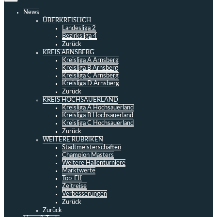
News
ÜBERKREISLICH
Landesliga 2
Bezirksliga 4
Zurück
KREIS ARNSBERG
Kreisliga A Arnsberg
Kreisliga B Arnsberg
Kreisliga C Arnsberg
Kreisliga D Arnsberg
Zurück
KREIS HOCHSAUERLAND
Kreisliga A Hochsauerland
Kreisliga B Hochsauerland
Kreisliga C Hochsauerland
Zurück
WEITERE RUBRIKEN
Stadtmeisterschaften
Champion Masters
Weitere Hallenturniere
Marktwerte
Top-Elf
Zeitreise
Verbesserungen
Zurück
Zurück