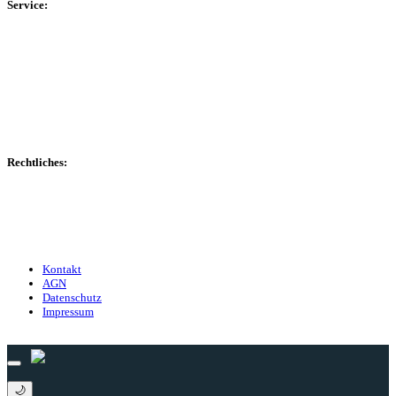
Service:
Spieltag
Spielerdatenbank
Transfers
Marktwerte
Statistiken
Gerüchte
Managerspiel
Rechtliches:
Kontakt
Nutzungsbedingungen
Datenschutz
Impressum
Kontakt
AGN
Datenschutz
Impressum
© 2013 - 2026 match-day.de | Die aktuellsten News des Sauerlandfußballs
🌙