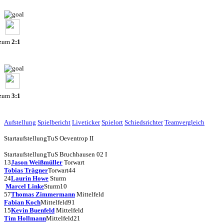
 zum
2:1
 zum
3:1
Aufstellung
Spielbericht
Liveticker
Spielort
Schiedsrichter
Teamvergleich
Startaufstellung
TuS Oeventrop II
Startaufstellung
TuS Bruchhausen 02 I
13
Jason Weißmüller
Torwart
Tobias Trägner
Torwart
44
24
Laurin Howe
Sturm
Marcel Linke
Sturm
10
57
Thomas Zimmermann
Mittelfeld
Fabian Koch
Mittelfeld
91
15
Kevin Buenfeld
Mittelfeld
Tim Hollmann
Mittelfeld
21