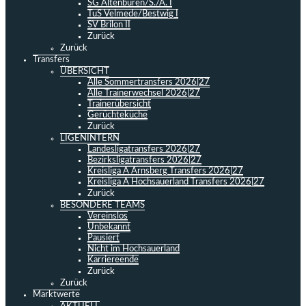
SG Altenbüren/S./A. I
TuS Velmede/Bestwig I
SV Brilon II
Zurück
Zurück
Transfers
ÜBERSICHT
Alle Sommertransfers 2026|27
Alle Trainerwechsel 2026|27
Trainerübersicht
Gerüchteküche
Zurück
LIGENINTERN
Landesligatransfers 2026|27
Bezirksligatransfers 2026|27
Kreisliga A Arnsberg Transfers 2026|27
Kreisliga A Hochsauerland Transfers 2026|27
Zurück
BESONDERE TEAMS
Vereinslos
Unbekannt
Pausiert
Nicht im Hochsauerland
Karriereende
Zurück
Zurück
Marktwerte