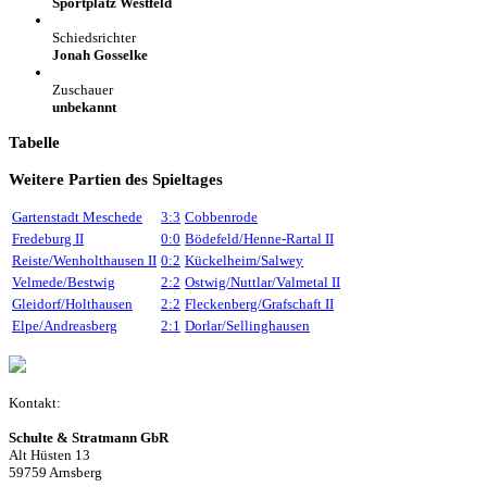
Sportplatz Westfeld
Schiedsrichter
Jonah Gosselke
Zuschauer
unbekannt
Tabelle
Weitere Partien des Spieltages
Gartenstadt Meschede
3:3
Cobbenrode
Fredeburg II
0:0
Bödefeld/Henne-Rartal II
Reiste/Wenholthausen II
0:2
Kückelheim/Salwey
Velmede/Bestwig
2:2
Ostwig/Nuttlar/Valmetal II
Gleidorf/Holthausen
2:2
Fleckenberg/Grafschaft II
Elpe/Andreasberg
2:1
Dorlar/Sellinghausen
Kontakt:
Schulte & Stratmann GbR
Alt Hüsten 13
59759 Arnsberg