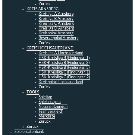
Zurück
KREIS ARNSBERG
Kreisliga A Arnsberg
Kreisliga B Arnsberg
Kreisliga C Arnsberg
Kreisliga D Arnsberg
Kreispokal Arnsberg
Reservepokal Arnsberg
Zurück
KREIS HOCHSAUERLAND
Kreisliga A Hochsauerland
HSK-Kreisliga B (Findungsr. 1)
HSK-Kreisliga B (Findungsr. 2)
HSK-Kreisliga B (Findungsr. 3)
HSK-Kreisliga C (Findungsr. 1)
HSK-Kreisliga C (Findungsr. 2)
Kreispokal Hochsauerland
Zurück
TOOLS
Spieltag
Spielabsagen
Neuansetzungen
Teamvergleich
Merkliste
Zurück
Zurück
Spielerdatenbank