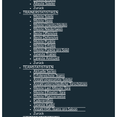
Älteste Spieler
Zurück
TRAINERSTATISTIKEN
Meiste Spiele
Meiste Siege
Meiste Unentschieden
Meiste Niederlagen
Beste Offensive
Beste Defensive
Meiste Punkte
Meiste Erfolge
Meiste Punkte pro Spiel
Jüngste Trainer
Längste Amtszeit
Zurück
TEAMSTATISTIKEN
Aktuelle Serien
Erfolgreichste Teams
Anzahl eingesetzte Spieler
Anzahl unterschiedliche Torschützen
Meiste Last-Minute-Tore
Meiste Elfmeter-Tore
Meiste Platzverweise
Kadergrößen
Jüngste Kader
Anzahl HSK-Teams pro Saison
Zurück