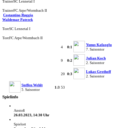
Trainer
SC Lennetal I
Trainer
FC Arpe/Wormbach II
Costantino Ruggio
Waldemar Patrzek
Tore
SC Lennetal I
Tore
FC Arpe/Wormbach II
Yunus Kafaoglu
4
0:1
7. Saisontor
Julian Koch
9
0:2
2. Saisontor
Lukas Grothoff
20
0:3
2. Saisontor
Steffen Wehlt
1:3
53
5. Saisontor
Spielinfo
Anstoß
26.03.2023, 14:30 Uhr
Spielort