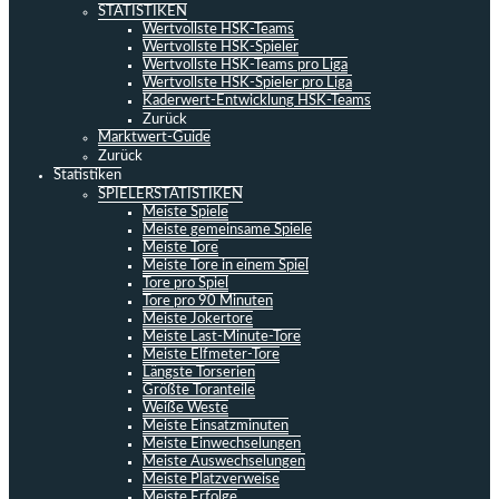
STATISTIKEN
Wertvollste HSK-Teams
Wertvollste HSK-Spieler
Wertvollste HSK-Teams pro Liga
Wertvollste HSK-Spieler pro Liga
Kaderwert-Entwicklung HSK-Teams
Zurück
Marktwert-Guide
Zurück
Statistiken
SPIELERSTATISTIKEN
Meiste Spiele
Meiste gemeinsame Spiele
Meiste Tore
Meiste Tore in einem Spiel
Tore pro Spiel
Tore pro 90 Minuten
Meiste Jokertore
Meiste Last-Minute-Tore
Meiste Elfmeter-Tore
Längste Torserien
Größte Toranteile
Weiße Weste
Meiste Einsatzminuten
Meiste Einwechselungen
Meiste Auswechselungen
Meiste Platzverweise
Meiste Erfolge