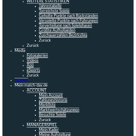
WEITERE STATISTIKEN
Jahrestabelle
Torreichste Spiele
Geholte Punkte nach Rückständen
Verspielte Punkte nach Führungen
Torverteilung nach Spielphasen
Größte Aufholjagden
Zuschauerzahlen Bezirksliga
Zurück
Zurück
Media
Fotogalerien
Videos
App
eSports
Zurück
Spieltag
Mein match-day.de
ACCOUNT
Mein Account
Zahlungshistorie
Merkliste
Marktwertschätzungen
Besuchte Spiele
Zurück
MANAGERSPIEL
Mein Kader
Meine Aufstellung