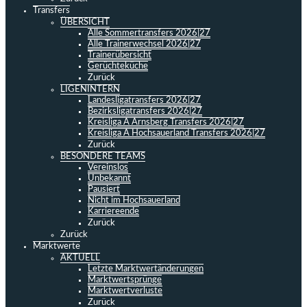
Transfers
ÜBERSICHT
Alle Sommertransfers 2026|27
Alle Trainerwechsel 2026|27
Trainerübersicht
Gerüchteküche
Zurück
LIGENINTERN
Landesligatransfers 2026|27
Bezirksligatransfers 2026|27
Kreisliga A Arnsberg Transfers 2026|27
Kreisliga A Hochsauerland Transfers 2026|27
Zurück
BESONDERE TEAMS
Vereinslos
Unbekannt
Pausiert
Nicht im Hochsauerland
Karriereende
Zurück
Zurück
Marktwerte
AKTUELL
Letzte Marktwertänderungen
Marktwertsprünge
Marktwertverluste
Zurück