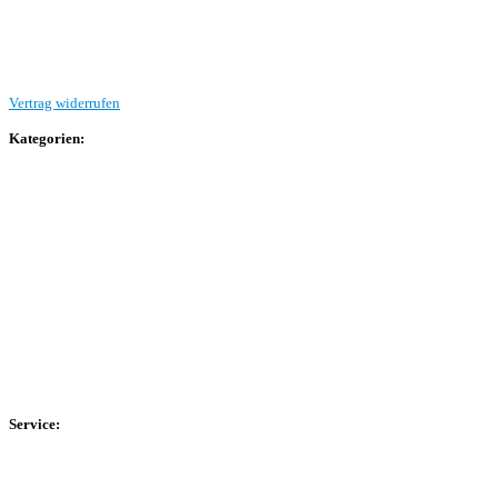
Beitrag einreichen
Vertrag widerrufen
Kategorien:
Allgemein
Landesliga 2
Bezirksliga 4
Kreisliga A Arnsberg
Kreisliga A Hochsauerland
Kreisliga B Arnsberg
Kreisliga B Hochsauerland
Kreisliga C Arnsberg
HSK-Kreisliga C West
HSK-Kreisliga C Ost
Kreisliga D Arnsberg
Service:
Spieltag
Spielerdatenbank