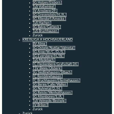
SG Holzen/Eisborn I
TuS Voßwinkel I
SV Arnsberg 09 I
SG Grevenstein/H./A. I
SG Allendorf/Amecke I
TuS Hachen I
SG Balve/Garbeck I
TuS Bruchhausen I
Zurück
KREISLIGA A HOCHSAUERLAND
BV Alme I
SG Ostwig/Nuttlar/Valmetal I
SG Arpe/W./C./D./S. I
SG Eversberg/H./W. I
TuS Medebach I
FC Fleckenberg/Grafschaft 04 I
TSV Bigge/Olsberg I
SG Siedlinghausen/Silbach I
FC Remblinghausen I
FC Bruchhausen/Elleringhausen I
SG Berge/Calle/Wallen I
SG Nuhnetal/D./H. I
SG Reiste/Wenholthausen I
SG Altenbüren/S./A. I
TuS Velmede/Bestwig I
SV Brilon II
Zurück
Zurück