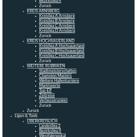
Bezirksliga 4
Zurück
KREIS ARNSBERG
Kreisliga A Arnsberg
Kreisliga B Arnsberg
Kreisliga C Arnsberg
Kreisliga D Arnsberg
Zurück
KREIS HOCHSAUERLAND
Kreisliga A Hochsauerland
Kreisliga B Hochsauerland
Kreisliga C Hochsauerland
Zurück
WEITERE RUBRIKEN
Stadtmeisterschaften
Champion Masters
Weitere Hallenturniere
Marktwerte
Top-Elf
Zeitreise
Verbesserungen
Zurück
Zurück
Ligen & Tools
ÜBERKREISLICH
Landesliga 2
Bezirksliga 4
Westfalenpokal