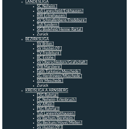
LANDESLIGA
SC Neheim I
SuS Langscheid/Enkhausen I
RW Erlinghausen I
SV Schmallenberg/Fredeburg I
TuS Sundern I
SG Bödefeld/Henne-Rartal I
Zurück
BEZIRKSLIGA
SV Brilon I
SV Hüsten 09 I
TV Fredeburg I
BC Eslohe I
SV Oberschledorn/Grafschaft I
VfB Marsberg I
Fatih Türkgücü Meschede I
SG Herdringen/Müschede I
SSV Meschede I
Zurück
KREISLIGA A ARNSBERG
FSG Ruhrtal I
FC Neheim-Erlenbruch I
SV Affeln I
FSG Ruhrtal II
TuS Langenholthausen I
SV Bachum/Bergheim I
SG Beckum/Hövel/Mellen I
SV Hüsten 09 II