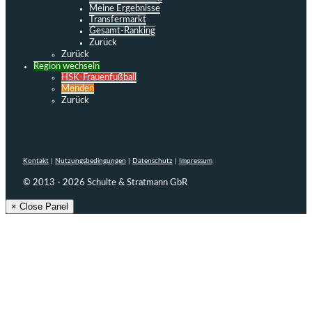
Meine Ergebnisse
Transfermarkt
Gesamt-Ranking
Zurück
Zurück
Region wechseln
HSK-Frauenfußball
Menden
Zurück
Kontakt
|
Nutzungsbedingungen
|
Datenschutz
|
Impressum
© 2013 - 2026 Schulte & Stratmann GbR
× Close Panel