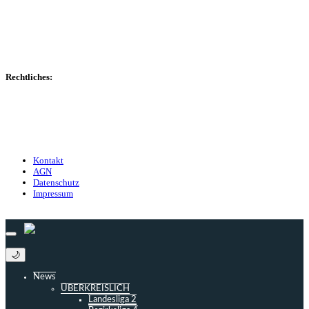
Transfers
Marktwerte
Statistiken
Gerüchte
Managerspiel
Rechtliches:
Kontakt
Nutzungsbedingungen
Datenschutz
Impressum
Kontakt
AGN
Datenschutz
Impressum
© 2013 - 2026 match-day.de | Die aktuellsten News des Sauerlandfußballs
🌙
News
ÜBERKREISLICH
Landesliga 2