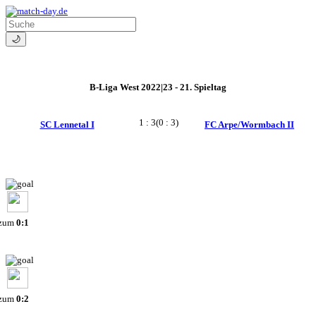
🌙
B-Liga West 2022|23 - 21. Spieltag
1 : 3
(0 : 3)
SC Lennetal I
FC Arpe/Wormbach II
 zum
0:1
 zum
0:2