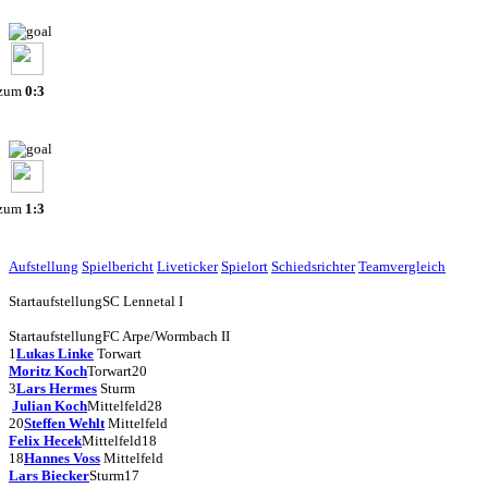
 zum
0:3
 zum
1:3
Aufstellung
Spielbericht
Liveticker
Spielort
Schiedsrichter
Teamvergleich
Startaufstellung
SC Lennetal I
Startaufstellung
FC Arpe/Wormbach II
1
Lukas Linke
Torwart
Moritz Koch
Torwart
20
3
Lars Hermes
Sturm
Julian Koch
Mittelfeld
28
20
Steffen Wehlt
Mittelfeld
Felix Hecek
Mittelfeld
18
18
Hannes Voss
Mittelfeld
Lars Biecker
Sturm
17