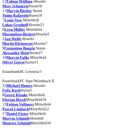
12
Fabian Wüllner
Abwehr
Marc Schauerte
Sturm
16
11
Marvin Bücker
Sturm
Yunus Kafaoglu
Sturm
19
7
Louis Voss
Mittelfeld
Lukas Grothoff
Abwehr
23
6
Leon Müller
Mittelfeld
Maximilian Rickert
Abwehr
5
2
Jan Wehlt
Abwehr
Martin Kleinsorge
Abwehr
7
9
Costantino Ruggio
Sturm
Alexander Heite
Sturm
27
10
Marvin Falke
Mittelfeld
Oliver Gierse
Sturm
11
Ersatzbank
SC Lennetal I
Ersatzbank
FC Arpe/Wormbach II
22
Michael Hanses
Abwehr
Felix Koch
Sturm
5
8
Georg Klauke
Mittelfeld
Florian Hecek
Mittelfeld
19
15
Fabian Vollmers
Mittelfeld
Pascal Limbach
Mittelfeld
22
17
Daniel Föster
Mittelfeld
Marvin Schmidt
Abwehr
6
Maurice Schmidt
Mittelfeld
34