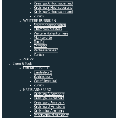
Kreisliga A Hochsauerland
Kreisliga B Hochsauerland
Kreisliga C Hochsauerland
Zurück
WEITERE RUBRIKEN
Stadtmeisterschaften
Champion Masters
Weitere Hallenturniere
Marktwerte
Top-Elf
Zeitreise
Verbesserungen
Zurück
Zurück
Ligen & Tools
ÜBERKREISLICH
Landesliga 2
Bezirksliga 4
Westfalenpokal
Zurück
KREIS ARNSBERG
Kreisliga A Arnsberg
Kreisliga B Arnsberg
Kreisliga C Arnsberg
Kreisliga D Arnsberg
Kreispokal Arnsberg
Reservepokal Arnsberg