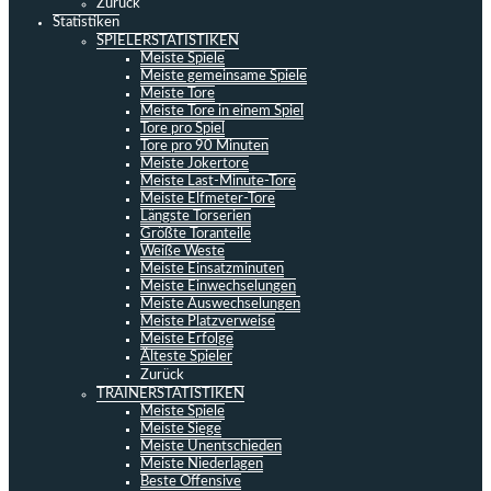
Zurück
Statistiken
SPIELERSTATISTIKEN
Meiste Spiele
Meiste gemeinsame Spiele
Meiste Tore
Meiste Tore in einem Spiel
Tore pro Spiel
Tore pro 90 Minuten
Meiste Jokertore
Meiste Last-Minute-Tore
Meiste Elfmeter-Tore
Längste Torserien
Größte Toranteile
Weiße Weste
Meiste Einsatzminuten
Meiste Einwechselungen
Meiste Auswechselungen
Meiste Platzverweise
Meiste Erfolge
Älteste Spieler
Zurück
TRAINERSTATISTIKEN
Meiste Spiele
Meiste Siege
Meiste Unentschieden
Meiste Niederlagen
Beste Offensive