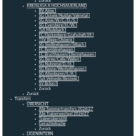
Zurück
KREISLIGA A HOCHSAUERLAND
BV Alme I
SG Ostwig/Nuttlar/Valmetal I
SG Arpe/W./C./D./S. I
SG Eversberg/H./W. I
TuS Medebach I
FC Fleckenberg/Grafschaft 04 I
TSV Bigge/Olsberg I
SG Siedlinghausen/Silbach I
FC Remblinghausen I
FC Bruchhausen/Elleringhausen I
SG Berge/Calle/Wallen I
SG Nuhnetal/D./H. I
SG Reiste/Wenholthausen I
SG Altenbüren/S./A. I
TuS Velmede/Bestwig I
SV Brilon II
Zurück
Zurück
Transfers
ÜBERSICHT
Alle Sommertransfers 2026|27
Alle Trainerwechsel 2026|27
Trainerübersicht
Gerüchteküche
Zurück
LIGENINTERN