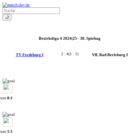
🌙
Bezirksliga 4 2024|25 - 30. Spieltag
2 : 4
(1 : 1)
TV Fredeburg I
VfL Bad Berleburg I
 zum
0:1
 zum
1:1