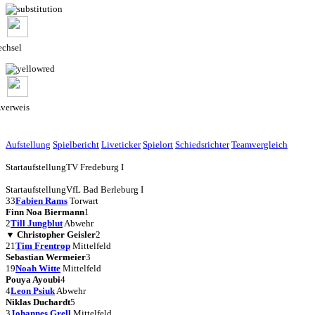
chsel
zverweis
Aufstellung
Spielbericht
Liveticker
Spielort
Schiedsrichter
Teamvergleich
Startaufstellung
TV Fredeburg I
Startaufstellung
VfL Bad Berleburg I
33
Fabien Rams
Torwart
Finn Noa Biermann
1
2
Till Jungblut
Abwehr
▼
Christopher Geisler
2
21
Tim Frentrop
Mittelfeld
Sebastian Wermeier
3
19
Noah Witte
Mittelfeld
Pouya Ayoubi
4
4
Leon Psiuk
Abwehr
Niklas Duchardt
5
3
Johannes Grell
Mittelfeld