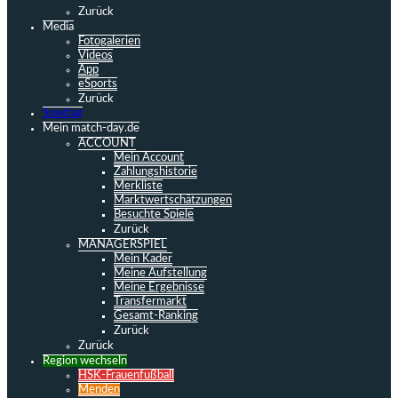
Zurück
Media
Fotogalerien
Videos
App
eSports
Zurück
Spieltag
Mein match-day.de
ACCOUNT
Mein Account
Zahlungshistorie
Merkliste
Marktwertschätzungen
Besuchte Spiele
Zurück
MANAGERSPIEL
Mein Kader
Meine Aufstellung
Meine Ergebnisse
Transfermarkt
Gesamt-Ranking
Zurück
Zurück
Region wechseln
HSK-Frauenfußball
Menden