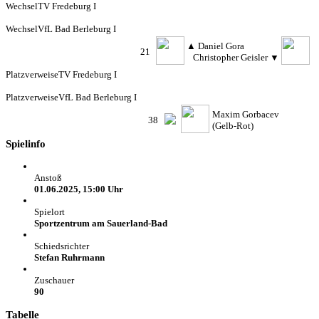
Wechsel
TV Fredeburg I
Wechsel
VfL Bad Berleburg I
▲
Daniel Gora
21
Christopher Geisler
▼
Platzverweise
TV Fredeburg I
Platzverweise
VfL Bad Berleburg I
Maxim Gorbacev
38
(Gelb-Rot)
Spielinfo
Anstoß
01.06.2025, 15:00 Uhr
Spielort
Sportzentrum am Sauerland-Bad
Schiedsrichter
Stefan Ruhrmann
Zuschauer
90
Tabelle