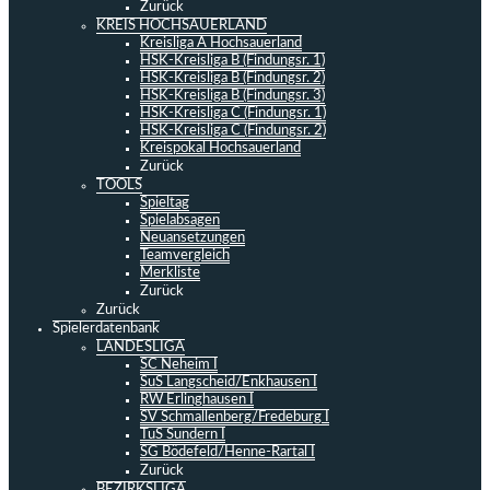
Zurück
KREIS HOCHSAUERLAND
Kreisliga A Hochsauerland
HSK-Kreisliga B (Findungsr. 1)
HSK-Kreisliga B (Findungsr. 2)
HSK-Kreisliga B (Findungsr. 3)
HSK-Kreisliga C (Findungsr. 1)
HSK-Kreisliga C (Findungsr. 2)
Kreispokal Hochsauerland
Zurück
TOOLS
Spieltag
Spielabsagen
Neuansetzungen
Teamvergleich
Merkliste
Zurück
Zurück
Spielerdatenbank
LANDESLIGA
SC Neheim I
SuS Langscheid/Enkhausen I
RW Erlinghausen I
SV Schmallenberg/Fredeburg I
TuS Sundern I
SG Bödefeld/Henne-Rartal I
Zurück
BEZIRKSLIGA