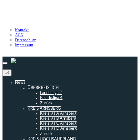
Kontakt
Nutzungsbedingungen
Datenschutz
Impressum
Kontakt
AGN
Datenschutz
Impressum
© 2013 - 2026 match-day.de | Die aktuellsten News des Sauerlandfußballs
🌙
News
ÜBERKREISLICH
Landesliga 2
Bezirksliga 4
Zurück
KREIS ARNSBERG
Kreisliga A Arnsberg
Kreisliga B Arnsberg
Kreisliga C Arnsberg
Kreisliga D Arnsberg
Zurück
KREIS HOCHSAUERLAND