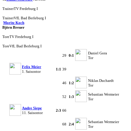
Trainer
TV Fredeburg I
Trainer
VfL Bad Berleburg I
Moritz Koch
Björn Breuer
Tore
TV Fredeburg I
Tore
VfL Bad Berleburg I
Daniel Gora
29
0:1
Tor
Felix Meier
1:1
39
1. Saisontor
Niklas Duchardt
46
1:2
Tor
Sebastian Wermeier
52
1:3
Tor
Andre Siepe
2:3
66
11. Saisontor
Sebastian Wermeier
68
2:4
Tor