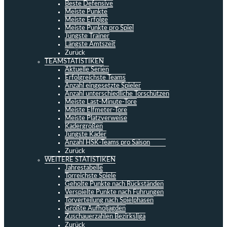
Beste Defensive
Meiste Punkte
Meiste Erfolge
Meiste Punkte pro Spiel
Jüngste Trainer
Längste Amtszeit
Zurück
TEAMSTATISTIKEN
Aktuelle Serien
Erfolgreichste Teams
Anzahl eingesetzte Spieler
Anzahl unterschiedliche Torschützen
Meiste Last-Minute-Tore
Meiste Elfmeter-Tore
Meiste Platzverweise
Kadergrößen
Jüngste Kader
Anzahl HSK-Teams pro Saison
Zurück
WEITERE STATISTIKEN
Jahrestabelle
Torreichste Spiele
Geholte Punkte nach Rückständen
Verspielte Punkte nach Führungen
Torverteilung nach Spielphasen
Größte Aufholjagden
Zuschauerzahlen Bezirksliga
Zurück