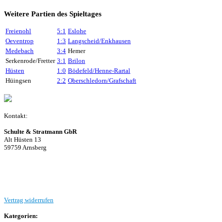
Weitere Partien des Spieltages
Freienohl
5:1
Eslohe
Oeventrop
1:3
Langscheid/Enkhausen
Medebach
3:4
Hemer
Serkenrode/Fretter
3:1
Brilon
Hüsten
1:0
Bödefeld/Henne-Rartal
Hüingsen
2:2
Oberschledorn/Grafschaft
Kontakt:
Schulte & Stratmann GbR
Alt Hüsten 13
59759 Arnsberg
Beitrag einreichen
Vertrag widerrufen
Kategorien: