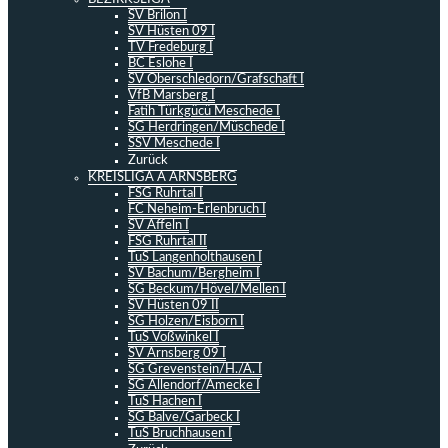
SV Brilon I
SV Hüsten 09 I
TV Fredeburg I
BC Eslohe I
SV Oberschledorn/Grafschaft I
VfB Marsberg I
Fatih Türkgücü Meschede I
SG Herdringen/Müschede I
SSV Meschede I
Zurück
KREISLIGA A ARNSBERG
FSG Ruhrtal I
FC Neheim-Erlenbruch I
SV Affeln I
FSG Ruhrtal II
TuS Langenholthausen I
SV Bachum/Bergheim I
SG Beckum/Hövel/Mellen I
SV Hüsten 09 II
SG Holzen/Eisborn I
TuS Voßwinkel I
SV Arnsberg 09 I
SG Grevenstein/H./A. I
SG Allendorf/Amecke I
TuS Hachen I
SG Balve/Garbeck I
TuS Bruchhausen I