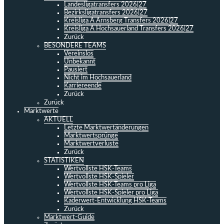
Landesligatransfers 2026|27
Bezirksligatransfers 2026|27
Kreisliga A Arnsberg Transfers 2026|27
Kreisliga A Hochsauerland Transfers 2026|27
Zurück
BESONDERE TEAMS
Vereinslos
Unbekannt
Pausiert
Nicht im Hochsauerland
Karriereende
Zurück
Zurück
Marktwerte
AKTUELL
Letzte Marktwertänderungen
Marktwertsprünge
Marktwertverluste
Zurück
STATISTIKEN
Wertvollste HSK-Teams
Wertvollste HSK-Spieler
Wertvollste HSK-Teams pro Liga
Wertvollste HSK-Spieler pro Liga
Kaderwert-Entwicklung HSK-Teams
Zurück
Marktwert-Guide