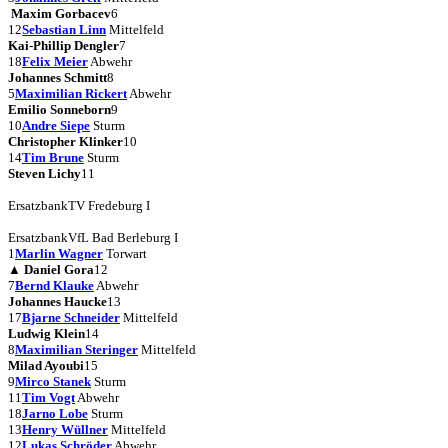
Maxim Gorbacev
6
12
Sebastian Linn
Mittelfeld
Kai-Phillip Dengler
7
18
Felix Meier
Abwehr
Johannes Schmitt
8
5
Maximilian Rickert
Abwehr
Emilio Sonneborn
9
10
Andre Siepe
Sturm
Christopher Klinker
10
14
Tim Brune
Sturm
Steven Lichy
11
Ersatzbank
TV Fredeburg I
Ersatzbank
VfL Bad Berleburg I
1
Marlin Wagner
Torwart
▲
Daniel Gora
12
7
Bernd Klauke
Abwehr
Johannes Haucke
13
17
Bjarne Schneider
Mittelfeld
Ludwig Klein
14
8
Maximilian Steringer
Mittelfeld
Milad Ayoubi
15
9
Mirco Stanek
Sturm
11
Tim Vogt
Abwehr
18
Jarno Lobe
Sturm
13
Henry Wüllner
Mittelfeld
12
Lukas Schröder
Abwehr