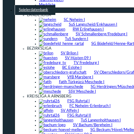
Teamvergleich
Merkliste
Spielerdatenbank
LANDESLIGA
SC Neheim I
SuS Langscheid/Enkhausen I
RW Erlinghausen I
SV Schmallenberg/Fredeburg I
TuS Sundern I
SG Bödefeld/Henne-Rarta
BEZIRKSLIGA
SV Brilon I
SV Hüsten 09 I
TV Fredeburg I
BC Eslohe I
SV Oberschledorn/Grafs
VfB Marsberg I
Fatih Türkgücü Meschede I
SG Herdringen/Müschede
SSV Meschede I
KREISLIGA A ARNSBERG
FSG Ruhrtal I
FC Neheim-Erlenbruch I
SV Affeln I
FSG Ruhrtal II
TuS Langenholthausen I
SV Bachum/Bergheim I
SG Beckum/Hövel/Mellen