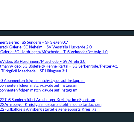
Galerie: TuS Sundern – SF Siegen 0:7
Galerie: SC Neheim – SV Westfalia Huckarde 2:0
Galerie: SG Herdringen/Müschede – TuS Velmede/Bestwig 1:0
Video: SG Herdringen/Müschede – SV Affeln 3:0
Video: SG Bödefeld/Henne-Rartal – SG Serkenrode/Fretter 4:1
ih Türkgücü Meschede – SF Hüingsen 3:1
00 Abonnenten folgen match-day.de auf Instagram
bonnenten folgen match-day.de auf Instagram
bonnenten folgen match-day.de auf Instagram
TuS Sundern führt Arnsberger Kreisliga im eSports an
Arnsberger Kreisliga im eSports steht in den Startlöchern
Fußballkreis Arnsberg startet eigene eSports Kreisliga