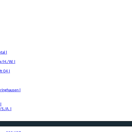
al I
g/H./W. I
t 04 I
ringhausen I
I
S./A. I