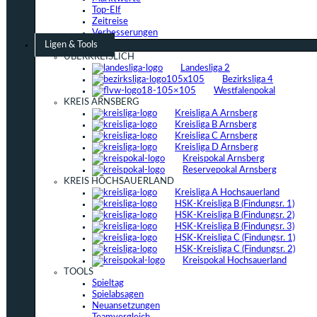
Top-Elf
Zeitreise
Verbesserungen
Ligen & Tools
ÜBERKREISLICH
Landesliga 2
Bezirksliga 4
Westfalenpokal
KREIS ARNSBERG
Kreisliga A Arnsberg
Kreisliga B Arnsberg
Kreisliga C Arnsberg
Kreisliga D Arnsberg
Kreispokal Arnsberg
Reservepokal Arnsberg
KREIS HOCHSAUERLAND
Kreisliga A Hochsauerland
HSK-Kreisliga B (Findungsr. 1)
HSK-Kreisliga B (Findungsr. 2)
HSK-Kreisliga B (Findungsr. 3)
HSK-Kreisliga C (Findungsr. 1)
HSK-Kreisliga C (Findungsr. 2)
Kreispokal Hochsauerland
TOOLS
Spieltag
Spielabsagen
Neuansetzungen