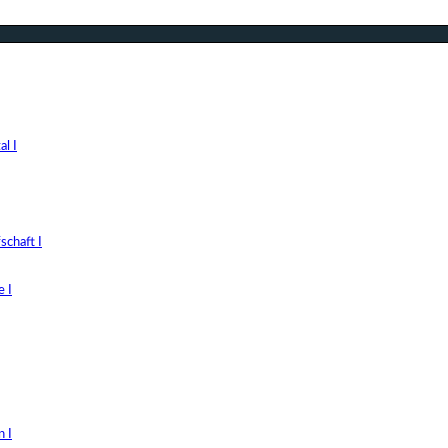
l I
chaft I
 I
 I