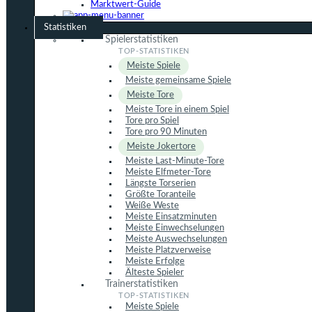
Marktwert-Guide
Statistiken
Spielerstatistiken
Meiste Spiele
Meiste gemeinsame Spiele
Meiste Tore
Meiste Tore in einem Spiel
Tore pro Spiel
Tore pro 90 Minuten
Meiste Jokertore
Meiste Last-Minute-Tore
Meiste Elfmeter-Tore
Längste Torserien
Größte Toranteile
Weiße Weste
Meiste Einsatzminuten
Meiste Einwechselungen
Meiste Auswechselungen
Meiste Platzverweise
Meiste Erfolge
Älteste Spieler
Trainerstatistiken
Meiste Spiele