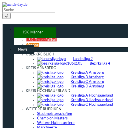
🌙
HSK-Männer
HSK-Frauenfußball
Menden
News
ÜBERKREISLICH
Landesliga 2
Bezirksliga 4
KREIS ARNSBERG
Kreisliga A Arnsberg
Kreisliga B Arnsberg
Kreisliga C Arnsberg
Kreisliga D Arnsberg
KREIS HOCHSAUERLAND
Kreisliga A Hochsauerland
Kreisliga B Hochsauerland
Kreisliga C Hochsauerland
WEITERE RUBRIKEN
Stadtmeisterschaften
Champion Masters
Weitere Hallenturniere
Marktwerte