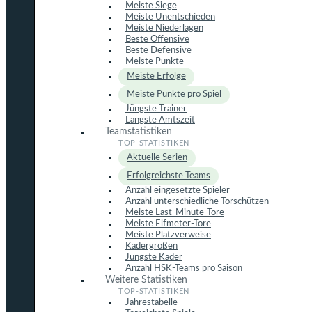
Meiste Siege
Meiste Unentschieden
Meiste Niederlagen
Beste Offensive
Beste Defensive
Meiste Punkte
Meiste Erfolge
Meiste Punkte pro Spiel
Jüngste Trainer
Längste Amtszeit
Teamstatistiken
Aktuelle Serien
Erfolgreichste Teams
Anzahl eingesetzte Spieler
Anzahl unterschiedliche Torschützen
Meiste Last-Minute-Tore
Meiste Elfmeter-Tore
Meiste Platzverweise
Kadergrößen
Jüngste Kader
Anzahl HSK-Teams pro Saison
Weitere Statistiken
Jahrestabelle