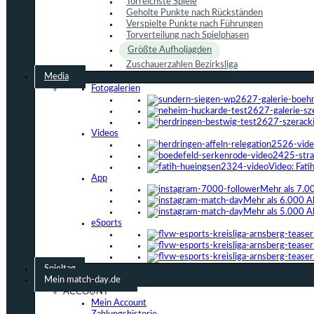
Torreichste Spiele
Geholte Punkte nach Rückständen
Verspielte Punkte nach Führungen
Torverteilung nach Spielphasen
Größte Aufholjagden
Zuschauerzahlen Bezirksliga
Media
Fotogalerien
Videos
Video: Fat
App
Mehr als 7.0
Mehr als 6.000 A
Mehr als 5.000 A
eSports
Spieltag
Mein match-day.de
ACCOUNT
Mein Account