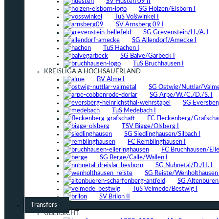
SV Hüsten 09 II
SG Holzen/Eisborn I
TuS Voßwinkel I
SV Arnsberg 09 I
SG Grevenstein/H./A. I
SG Allendorf/Amecke I
TuS Hachen I
SG Balve/Garbeck I
TuS Bruchhausen I
KREISLIGA A HOCHSAUERLAND
BV Alme I
SG Ostwig/Nuttlar/Valmet
SG Arpe/W./C./D./S. I
SG Eversber
TuS Medebach I
FC Fleckenberg/Grafschaf
TSV Bigge/Olsberg I
SG Siedlinghausen/Silbach I
FC Remblinghausen I
FC Bruchhausen/Elle
SG Berge/Calle/Wallen I
SG Nuhnetal/D./H. I
SG Reiste/Wenholthausen 
SG Altenbüren/
TuS Velmede/Bestwig I
SV Brilon II
Transfers
ÜBERSICHT