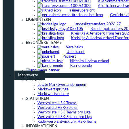
Alle Sommertrans
Alle Trainerwechs
Trainerübersicht
Gerüchtek
LIGENINTERN
Landesligatransfers 2026|27
Bezirksligatransfers 2
Kreisliga A Arnsberg Transfers 20
Kreisliga A Hochsauerland Transfe
BESONDERE TEAMS
Vereinslos
Unbekannt
Pausiert
Nicht im Hochsauerland
Karriereende
Marktwerte
AKTUELL
Letzte Marktwertänderungen
Marktwertsprünge
Marktwertverluste
STATISTIKEN
Wertvollste HSK-Teams
Wertvollste HSK-Spieler
Wertvollste HSK-Teams pro Liga
Wertvollste HSK-Spieler pro Liga
Kaderwert-Entwicklung HSK-Teams
INFORMATIONEN