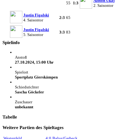
Albion Ukaj
55
1:3
2. Saisontor
Justin Figalski
2:3
65
4. Saisontor
Justin Figalski
3:3
83
5. Saisontor
Spielinfo
Anstoß
27.10.2024, 15:00 Uhr
Spielort
Sportplatz Gierskämpen
Schiedsrichter
Sascha Göckeler
Zuschauer
unbekannt
Tabelle
Weitere Partien des Spieltages
Westenfeld
4:0
Balve/Garbeck