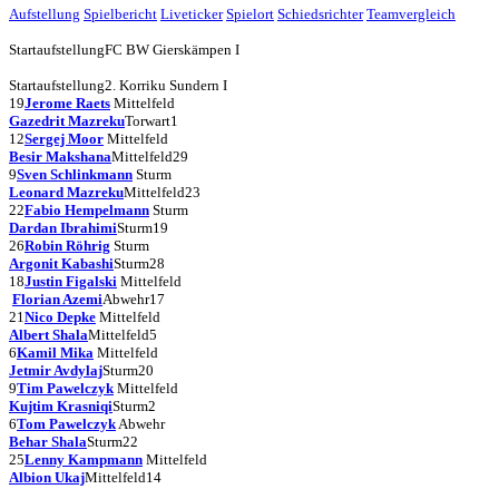
Aufstellung
Spielbericht
Liveticker
Spielort
Schiedsrichter
Teamvergleich
Startaufstellung
FC BW Gierskämpen I
Startaufstellung
2. Korriku Sundern I
19
Jerome Raets
Mittelfeld
Gazedrit Mazreku
Torwart
1
12
Sergej Moor
Mittelfeld
Besir Makshana
Mittelfeld
29
9
Sven Schlinkmann
Sturm
Leonard Mazreku
Mittelfeld
23
22
Fabio Hempelmann
Sturm
Dardan Ibrahimi
Sturm
19
26
Robin Röhrig
Sturm
Argonit Kabashi
Sturm
28
18
Justin Figalski
Mittelfeld
Florian Azemi
Abwehr
17
21
Nico Depke
Mittelfeld
Albert Shala
Mittelfeld
5
6
Kamil Mika
Mittelfeld
Jetmir Avdylaj
Sturm
20
9
Tim Pawelczyk
Mittelfeld
Kujtim Krasniqi
Sturm
2
6
Tom Pawelczyk
Abwehr
Behar Shala
Sturm
22
25
Lenny Kampmann
Mittelfeld
Albion Ukaj
Mittelfeld
14