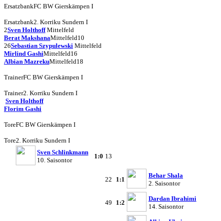
Ersatzbank
FC BW Gierskämpen I
Ersatzbank
2. Korriku Sundern I
2
Sven Holthoff
Mittelfeld
Berat Makshana
Mittelfeld
10
26
Sebastian Szypulewski
Mittelfeld
Mirlind Gashi
Mittelfeld
16
Albian Mazreku
Mittelfeld
18
Trainer
FC BW Gierskämpen I
Trainer
2. Korriku Sundern I
Sven Holthoff
Florim Gashi
Tore
FC BW Gierskämpen I
Tore
2. Korriku Sundern I
Sven Schlinkmann
1:0
13
10. Saisontor
Behar Shala
22
1:1
2. Saisontor
Dardan Ibrahimi
49
1:2
14. Saisontor