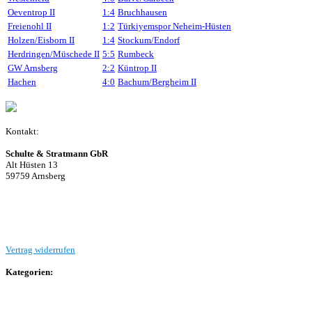
Oeventrop II
1:4
Bruchhausen
Freienohl II
1:2
Türkiyemspor Neheim-Hüsten
Holzen/Eisborn II
1:4
Stockum/Endorf
Herdringen/Müschede II
5:5
Rumbeck
GW Arnsberg
2:2
Küntrop II
Hachen
4:0
Bachum/Bergheim II
Kontakt:
Schulte & Stratmann GbR
Alt Hüsten 13
59759 Arnsberg
Beitrag einreichen
Vertrag widerrufen
Kategorien:
Allgemein
Landesliga 2