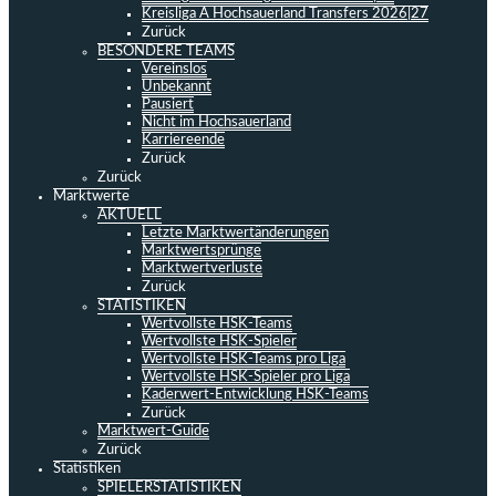
Kreisliga A Hochsauerland Transfers 2026|27
Zurück
BESONDERE TEAMS
Vereinslos
Unbekannt
Pausiert
Nicht im Hochsauerland
Karriereende
Zurück
Zurück
Marktwerte
AKTUELL
Letzte Marktwertänderungen
Marktwertsprünge
Marktwertverluste
Zurück
STATISTIKEN
Wertvollste HSK-Teams
Wertvollste HSK-Spieler
Wertvollste HSK-Teams pro Liga
Wertvollste HSK-Spieler pro Liga
Kaderwert-Entwicklung HSK-Teams
Zurück
Marktwert-Guide
Zurück
Statistiken
SPIELERSTATISTIKEN