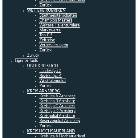
Kreisliga C Hochsauerland
Zurück
WEITERE RUBRIKEN
Stadtmeisterschaften
Champion Masters
Weitere Hallenturniere
Marktwerte
Top-Elf
Zeitreise
Verbesserungen
Zurück
Zurück
Ligen & Tools
ÜBERKREISLICH
Landesliga 2
Bezirksliga 4
Westfalenpokal
Zurück
KREIS ARNSBERG
Kreisliga A Arnsberg
Kreisliga B Arnsberg
Kreisliga C Arnsberg
Kreisliga D Arnsberg
Kreispokal Arnsberg
Reservepokal Arnsberg
Zurück
KREIS HOCHSAUERLAND
Kreisliga A Hochsauerland