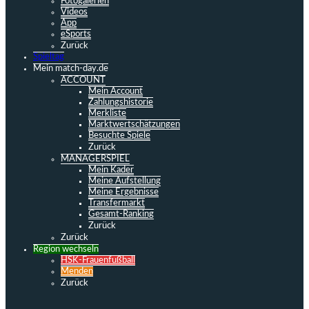
Fotogalerien
Videos
App
eSports
Zurück
Spieltag
Mein match-day.de
ACCOUNT
Mein Account
Zahlungshistorie
Merkliste
Marktwertschätzungen
Besuchte Spiele
Zurück
MANAGERSPIEL
Mein Kader
Meine Aufstellung
Meine Ergebnisse
Transfermarkt
Gesamt-Ranking
Zurück
Zurück
Region wechseln
HSK-Frauenfußball
Menden
Zurück