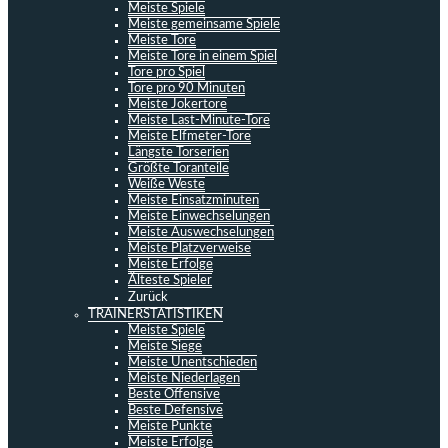
Meiste Spiele
Meiste gemeinsame Spiele
Meiste Tore
Meiste Tore in einem Spiel
Tore pro Spiel
Tore pro 90 Minuten
Meiste Jokertore
Meiste Last-Minute-Tore
Meiste Elfmeter-Tore
Längste Torserien
Größte Toranteile
Weiße Weste
Meiste Einsatzminuten
Meiste Einwechselungen
Meiste Auswechselungen
Meiste Platzverweise
Meiste Erfolge
Älteste Spieler
Zurück
TRAINERSTATISTIKEN
Meiste Spiele
Meiste Siege
Meiste Unentschieden
Meiste Niederlagen
Beste Offensive
Beste Defensive
Meiste Punkte
Meiste Erfolge