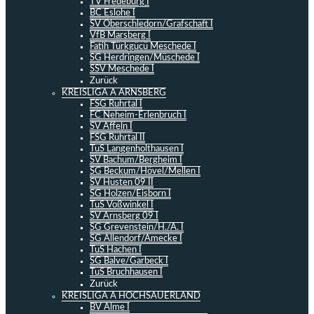
TV Fredeburg I
BC Eslohe I
SV Oberschledorn/Grafschaft I
VfB Marsberg I
Fatih Türkgücü Meschede I
SG Herdringen/Müschede I
SSV Meschede I
Zurück
KREISLIGA A ARNSBERG
FSG Ruhrtal I
FC Neheim-Erlenbruch I
SV Affeln I
FSG Ruhrtal II
TuS Langenholthausen I
SV Bachum/Bergheim I
SG Beckum/Hövel/Mellen I
SV Hüsten 09 II
SG Holzen/Eisborn I
TuS Voßwinkel I
SV Arnsberg 09 I
SG Grevenstein/H./A. I
SG Allendorf/Amecke I
TuS Hachen I
SG Balve/Garbeck I
TuS Bruchhausen I
Zurück
KREISLIGA A HOCHSAUERLAND
BV Alme I