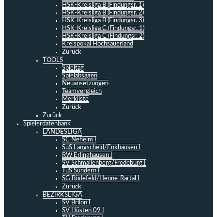
HSK-Kreisliga B (Findungsr. 1)
HSK-Kreisliga B (Findungsr. 2)
HSK-Kreisliga B (Findungsr. 3)
HSK-Kreisliga C (Findungsr. 1)
HSK-Kreisliga C (Findungsr. 2)
Kreispokal Hochsauerland
Zurück
TOOLS
Spieltag
Spielabsagen
Neuansetzungen
Teamvergleich
Merkliste
Zurück
Zurück
Spielerdatenbank
LANDESLIGA
SC Neheim I
SuS Langscheid/Enkhausen I
RW Erlinghausen I
SV Schmallenberg/Fredeburg I
TuS Sundern I
SG Bödefeld/Henne-Rartal I
Zurück
BEZIRKSLIGA
SV Brilon I
SV Hüsten 09 I