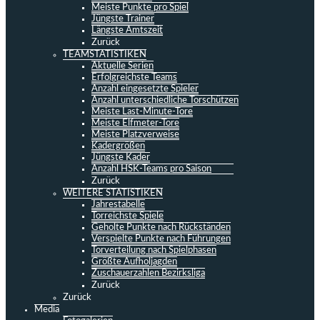
Meiste Punkte pro Spiel
Jüngste Trainer
Längste Amtszeit
Zurück
TEAMSTATISTIKEN
Aktuelle Serien
Erfolgreichste Teams
Anzahl eingesetzte Spieler
Anzahl unterschiedliche Torschützen
Meiste Last-Minute-Tore
Meiste Elfmeter-Tore
Meiste Platzverweise
Kadergrößen
Jüngste Kader
Anzahl HSK-Teams pro Saison
Zurück
WEITERE STATISTIKEN
Jahrestabelle
Torreichste Spiele
Geholte Punkte nach Rückständen
Verspielte Punkte nach Führungen
Torverteilung nach Spielphasen
Größte Aufholjagden
Zuschauerzahlen Bezirksliga
Zurück
Zurück
Media