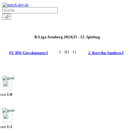
🌙
B-Liga Arnsberg 2024|25 - 12. Spieltag
3 : 3
(1 : 1)
FC BW Gierskämpen I
2. Korriku Sundern I
 zum
1:0
 zum
1:1