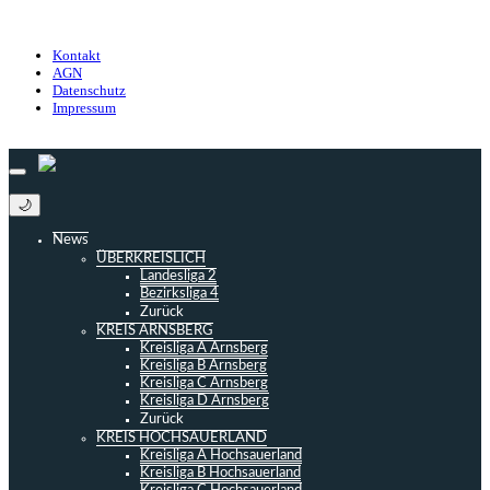
Datenschutz
Impressum
Kontakt
AGN
Datenschutz
Impressum
© 2013 - 2026 match-day.de | Die aktuellsten News des Sauerlandfußballs
🌙
News
ÜBERKREISLICH
Landesliga 2
Bezirksliga 4
Zurück
KREIS ARNSBERG
Kreisliga A Arnsberg
Kreisliga B Arnsberg
Kreisliga C Arnsberg
Kreisliga D Arnsberg
Zurück
KREIS HOCHSAUERLAND
Kreisliga A Hochsauerland
Kreisliga B Hochsauerland