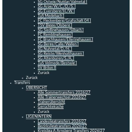
SG Ostwig/Nuttlar/Valmetal I
SG Arpe/W./C./D./S. I
SG Eversberg/H./W. I
TuS Medebach I
FC Fleckenberg/Grafschaft 04 I
TSV Bigge/Olsberg I
SG Siedlinghausen/Silbach I
FC Remblinghausen I
FC Bruchhausen/Elleringhausen I
SG Berge/Calle/Wallen I
SG Nuhnetal/D./H. I
SG Reiste/Wenholthausen I
SG Altenbüren/S./A. I
TuS Velmede/Bestwig I
SV Brilon II
Zurück
Zurück
Transfers
ÜBERSICHT
Alle Sommertransfers 2026|27
Alle Trainerwechsel 2026|27
Trainerübersicht
Gerüchteküche
Zurück
LIGENINTERN
Landesligatransfers 2026|27
Bezirksligatransfers 2026|27
Kreisliga A Arnsberg Transfers 2026|27