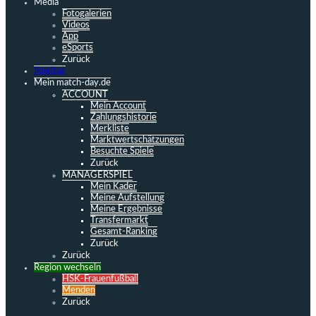
Media
Fotogalerien
Videos
App
eSports
Zurück
Spieltag
Mein match-day.de
ACCOUNT
Mein Account
Zahlungshistorie
Merkliste
Marktwertschätzungen
Besuchte Spiele
Zurück
MANAGERSPIEL
Mein Kader
Meine Aufstellung
Meine Ergebnisse
Transfermarkt
Gesamt-Ranking
Zurück
Zurück
Region wechseln
HSK-Frauenfußball
Menden
Zurück