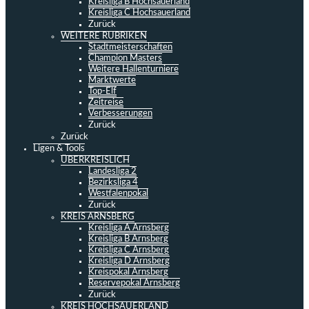
Kreisliga B Hochsauerland
Kreisliga C Hochsauerland
Zurück
WEITERE RUBRIKEN
Stadtmeisterschaften
Champion Masters
Weitere Hallenturniere
Marktwerte
Top-Elf
Zeitreise
Verbesserungen
Zurück
Zurück
Ligen & Tools
ÜBERKREISLICH
Landesliga 2
Bezirksliga 4
Westfalenpokal
Zurück
KREIS ARNSBERG
Kreisliga A Arnsberg
Kreisliga B Arnsberg
Kreisliga C Arnsberg
Kreisliga D Arnsberg
Kreispokal Arnsberg
Reservepokal Arnsberg
Zurück
KREIS HOCHSAUERLAND