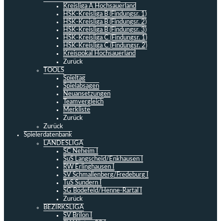
Kreisliga A Hochsauerland
HSK-Kreisliga B (Findungsr. 1)
HSK-Kreisliga B (Findungsr. 2)
HSK-Kreisliga B (Findungsr. 3)
HSK-Kreisliga C (Findungsr. 1)
HSK-Kreisliga C (Findungsr. 2)
Kreispokal Hochsauerland
Zurück
TOOLS
Spieltag
Spielabsagen
Neuansetzungen
Teamvergleich
Merkliste
Zurück
Zurück
Spielerdatenbank
LANDESLIGA
SC Neheim I
SuS Langscheid/Enkhausen I
RW Erlinghausen I
SV Schmallenberg/Fredeburg I
TuS Sundern I
SG Bödefeld/Henne-Rartal I
Zurück
BEZIRKSLIGA
SV Brilon I