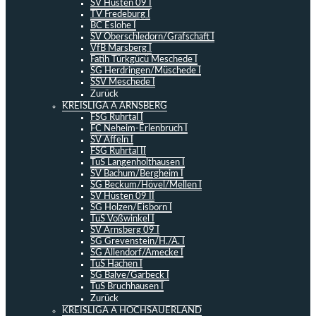
SV Hüsten 09 I
TV Fredeburg I
BC Eslohe I
SV Oberschledorn/Grafschaft I
VfB Marsberg I
Fatih Türkgücü Meschede I
SG Herdringen/Müschede I
SSV Meschede I
Zurück
KREISLIGA A ARNSBERG
FSG Ruhrtal I
FC Neheim-Erlenbruch I
SV Affeln I
FSG Ruhrtal II
TuS Langenholthausen I
SV Bachum/Bergheim I
SG Beckum/Hövel/Mellen I
SV Hüsten 09 II
SG Holzen/Eisborn I
TuS Voßwinkel I
SV Arnsberg 09 I
SG Grevenstein/H./A. I
SG Allendorf/Amecke I
TuS Hachen I
SG Balve/Garbeck I
TuS Bruchhausen I
Zurück
KREISLIGA A HOCHSAUERLAND