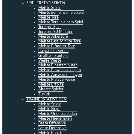
SPIELERSTATISTIKEN
Meiste Spiele
Meiste gemeinsame Spiele
Meiste Tore
Meiste Tore in einem Spiel
Tore pro Spiel
Tore pro 90 Minuten
Meiste Jokertore
Meiste Last-Minute-Tore
Meiste Elfmeter-Tore
Längste Torserien
Größte Toranteile
Weiße Weste
Meiste Einsatzminuten
Meiste Einwechselungen
Meiste Auswechselungen
Meiste Platzverweise
Meiste Erfolge
Älteste Spieler
Zurück
TRAINERSTATISTIKEN
Meiste Spiele
Meiste Siege
Meiste Unentschieden
Meiste Niederlagen
Beste Offensive
Beste Defensive
Meiste Punkte