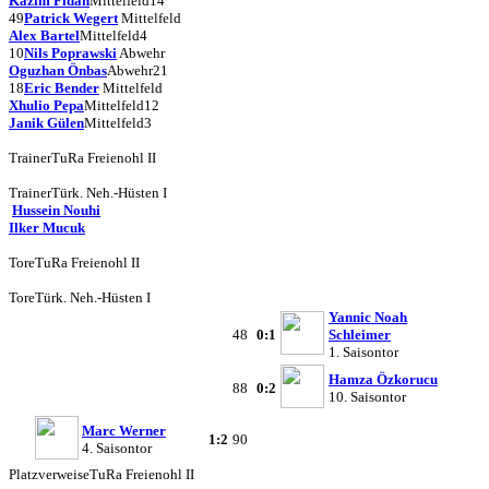
Kazim Fidan
Mittelfeld
14
49
Patrick Wegert
Mittelfeld
Alex Bartel
Mittelfeld
4
10
Nils Poprawski
Abwehr
Oguzhan Önbas
Abwehr
21
18
Eric Bender
Mittelfeld
Xhulio Pepa
Mittelfeld
12
Janik Gülen
Mittelfeld
3
Trainer
TuRa Freienohl II
Trainer
Türk. Neh.-Hüsten I
Hussein Nouhi
Ilker Mucuk
Tore
TuRa Freienohl II
Tore
Türk. Neh.-Hüsten I
Yannic Noah
48
0:1
Schleimer
1. Saisontor
Hamza Özkorucu
88
0:2
10. Saisontor
Marc Werner
1:2
90
4. Saisontor
Platzverweise
TuRa Freienohl II