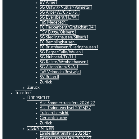
BV Alme I
SG Ostwig/Nuttlar/Valmetal I
SG Arpe/W./C./D./S. I
SG Eversberg/H./W. I
TuS Medebach I
FC Fleckenberg/Grafschaft 04 I
TSV Bigge/Olsberg I
SG Siedlinghausen/Silbach I
FC Remblinghausen I
FC Bruchhausen/Elleringhausen I
SG Berge/Calle/Wallen I
SG Nuhnetal/D./H. I
SG Reiste/Wenholthausen I
SG Altenbüren/S./A. I
TuS Velmede/Bestwig I
SV Brilon II
Zurück
Zurück
Transfers
ÜBERSICHT
Alle Sommertransfers 2026|27
Alle Trainerwechsel 2026|27
Trainerübersicht
Gerüchteküche
Zurück
LIGENINTERN
Landesligatransfers 2026|27
Bezirksligatransfers 2026|27