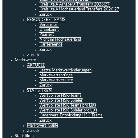
Kreisliga A Arnsberg Transfers 2026|27
Kreisliga A Hochsauerland Transfers 2026|27
Zurück
BESONDERE TEAMS
Vereinslos
Unbekannt
Pausiert
Nicht im Hochsauerland
Karriereende
Zurück
Zurück
Marktwerte
AKTUELL
Letzte Marktwertänderungen
Marktwertsprünge
Marktwertverluste
Zurück
STATISTIKEN
Wertvollste HSK-Teams
Wertvollste HSK-Spieler
Wertvollste HSK-Teams pro Liga
Wertvollste HSK-Spieler pro Liga
Kaderwert-Entwicklung HSK-Teams
Zurück
Marktwert-Guide
Zurück
Statistiken