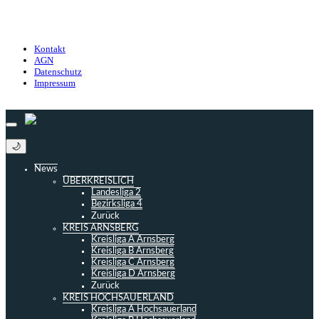
Nutzungsbedingungen
Datenschutz
Impressum
Kontakt
AGN
Datenschutz
Impressum
© 2013 - 2026 match-day.de | Die aktuellsten News des Sauerlandfußballs
🌙
News
ÜBERKREISLICH
Landesliga 2
Bezirksliga 4
Zurück
KREIS ARNSBERG
Kreisliga A Arnsberg
Kreisliga B Arnsberg
Kreisliga C Arnsberg
Kreisliga D Arnsberg
Zurück
KREIS HOCHSAUERLAND
Kreisliga A Hochsauerland