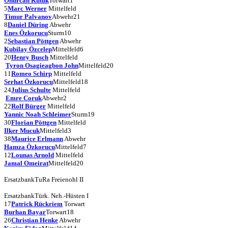
Onurcan Kütük
Torwart
1
5
Marc Werner
Mittelfeld
Timur Palvanov
Abwehr
21
8
Daniel Düring
Abwehr
Enes Özkorucu
Sturm
10
2
Sebastian Pöttgen
Abwehr
Kubilay Özcelep
Mittelfeld
6
20
Henry Busch
Mittelfeld
Tyron Osagieagbon John
Mittelfeld
20
11
Romeo Schirp
Mittelfeld
Serhat Özkorucu
Mittelfeld
18
24
Julius Schulte
Mittelfeld
Emre Coruk
Abwehr
2
22
Rolf Bürger
Mittelfeld
Yannic Noah Schleimer
Sturm
19
30
Florian Pöttgen
Mittelfeld
Ilker Mucuk
Mittelfeld
3
38
Maurice Erlmann
Abwehr
Hamza Özkorucu
Mittelfeld
7
12
Lounas Arnold
Mittelfeld
Jamal Omeirat
Mittelfeld
20
Ersatzbank
TuRa Freienohl II
Ersatzbank
Türk. Neh.-Hüsten I
17
Patrick Rückriem
Torwart
Burhan Bayar
Torwart
18
26
Christian Henke
Abwehr