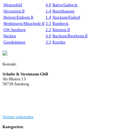
Westenfeld
4:0
Balve/Garbeck
Oeventrop II
1:4
Bruchhausen
Holzen/Eisborn II
1:4
Stockum/Endorf
Herdringen/Müschede II
5:5
Rumbeck
GW Arnsberg
2:2
Küntrop II
Hachen
4:0
Bachum/Bergheim II
Gierskämpen
3:3
Korriku
Kontakt:
Schulte & Stratmann GbR
Alt Hüsten 13
59759 Arnsberg
Beitrag einreichen
Vertrag widerrufen
Kategorien:
Allgemein