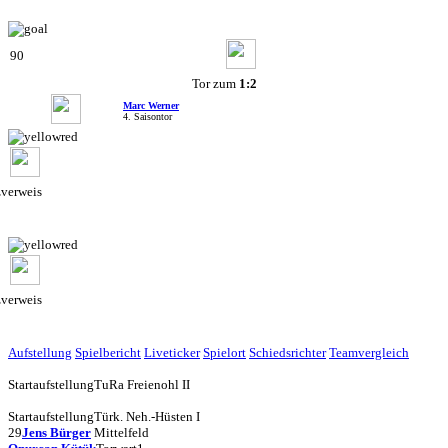
90
Tor zum
1:2
Marc Werner
4. Saisontor
zverweis
zverweis
Aufstellung
Spielbericht
Liveticker
Spielort
Schiedsrichter
Teamvergleich
Startaufstellung
TuRa Freienohl II
Startaufstellung
Türk. Neh.-Hüsten I
29
Jens Bürger
Mittelfeld