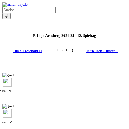
🌙
B-Liga Arnsberg 2024|25 - 12. Spieltag
1 : 2
(0 : 0)
TuRa Freienohl II
Türk. Neh.-Hüsten I
 zum
0:1
 zum
0:2