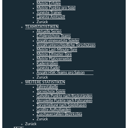
Meiste Erfolge
Meiste Punkte pro Spiel
Jüngste Trainer
Längste Amtszeit
Zurück
TEAMSTATISTIKEN
Aktuelle Serien
Erfolgreichste Teams
Anzahl eingesetzte Spieler
Anzahl unterschiedliche Torschützen
Meiste Last-Minute-Tore
Meiste Elfmeter-Tore
Meiste Platzverweise
Kadergrößen
Jüngste Kader
Anzahl HSK-Teams pro Saison
Zurück
WEITERE STATISTIKEN
Jahrestabelle
Torreichste Spiele
Geholte Punkte nach Rückständen
Verspielte Punkte nach Führungen
Torverteilung nach Spielphasen
Größte Aufholjagden
Zuschauerzahlen Bezirksliga
Zurück
Zurück