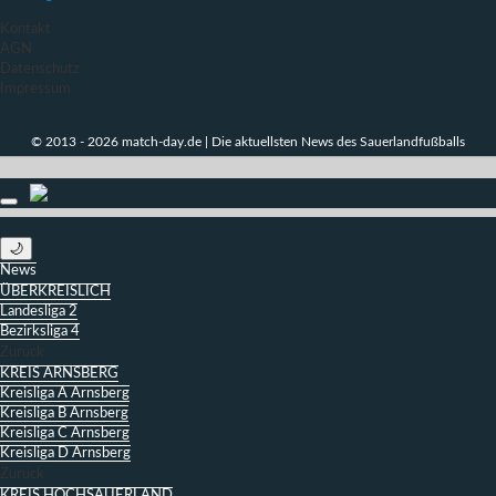
Kontakt
AGN
Datenschutz
Impressum
© 2013 - 2026 match-day.de | Die aktuellsten News des Sauerlandfußballs
🌙
News
ÜBERKREISLICH
Landesliga 2
Bezirksliga 4
Zurück
KREIS ARNSBERG
Kreisliga A Arnsberg
Kreisliga B Arnsberg
Kreisliga C Arnsberg
Kreisliga D Arnsberg
Zurück
KREIS HOCHSAUERLAND