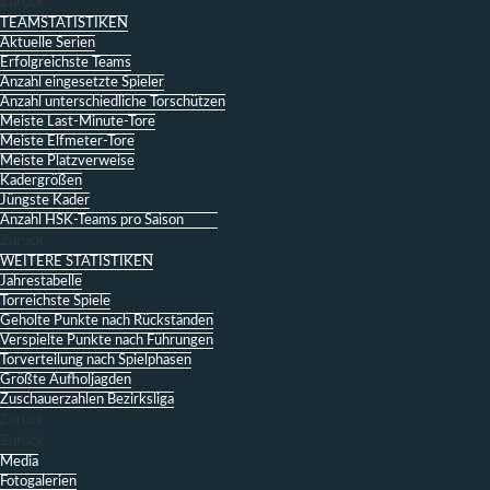
Zurück
TEAMSTATISTIKEN
Aktuelle Serien
Erfolgreichste Teams
Anzahl eingesetzte Spieler
Anzahl unterschiedliche Torschützen
Meiste Last-Minute-Tore
Meiste Elfmeter-Tore
Meiste Platzverweise
Kadergrößen
Jüngste Kader
Anzahl HSK-Teams pro Saison
Zurück
WEITERE STATISTIKEN
Jahrestabelle
Torreichste Spiele
Geholte Punkte nach Rückständen
Verspielte Punkte nach Führungen
Torverteilung nach Spielphasen
Größte Aufholjagden
Zuschauerzahlen Bezirksliga
Zurück
Zurück
Media
Fotogalerien