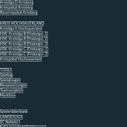
Kreisliga D Arnsberg
Kreispokal Arnsberg
Reservepokal Arnsberg
Zurück
KREIS HOCHSAUERLAND
Kreisliga A Hochsauerland
HSK-Kreisliga B (Findungsr. 1)
HSK-Kreisliga B (Findungsr. 2)
HSK-Kreisliga B (Findungsr. 3)
HSK-Kreisliga C (Findungsr. 1)
HSK-Kreisliga C (Findungsr. 2)
Kreispokal Hochsauerland
Zurück
TOOLS
Spieltag
Spielabsagen
Neuansetzungen
Teamvergleich
Merkliste
Zurück
Zurück
Spielerdatenbank
LANDESLIGA
SC Neheim I