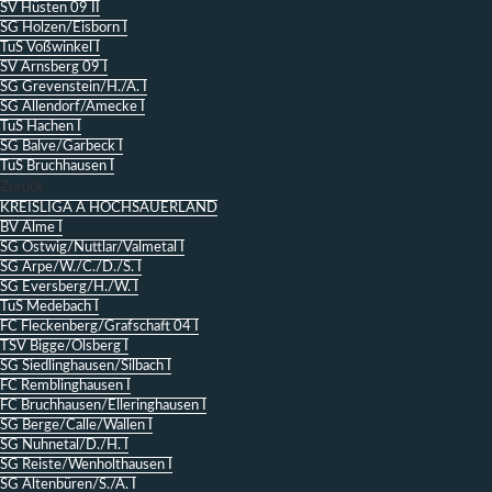
SV Hüsten 09 II
SG Holzen/Eisborn I
TuS Voßwinkel I
SV Arnsberg 09 I
SG Grevenstein/H./A. I
SG Allendorf/Amecke I
TuS Hachen I
SG Balve/Garbeck I
TuS Bruchhausen I
Zurück
KREISLIGA A HOCHSAUERLAND
BV Alme I
SG Ostwig/Nuttlar/Valmetal I
SG Arpe/W./C./D./S. I
SG Eversberg/H./W. I
TuS Medebach I
FC Fleckenberg/Grafschaft 04 I
TSV Bigge/Olsberg I
SG Siedlinghausen/Silbach I
FC Remblinghausen I
FC Bruchhausen/Elleringhausen I
SG Berge/Calle/Wallen I
SG Nuhnetal/D./H. I
SG Reiste/Wenholthausen I
SG Altenbüren/S./A. I