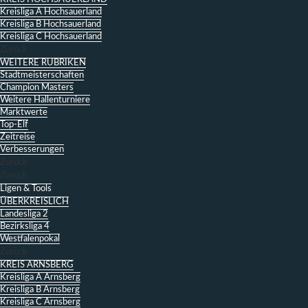
Kreisliga A Hochsauerland
Kreisliga B Hochsauerland
Kreisliga C Hochsauerland
Zurück
WEITERE RUBRIKEN
Stadtmeisterschaften
Champion Masters
Weitere Hallenturniere
Marktwerte
Top-Elf
Zeitreise
Verbesserungen
Zurück
Zurück
Ligen & Tools
ÜBERKREISLICH
Landesliga 2
Bezirksliga 4
Westfalenpokal
Zurück
KREIS ARNSBERG
Kreisliga A Arnsberg
Kreisliga B Arnsberg
Kreisliga C Arnsberg