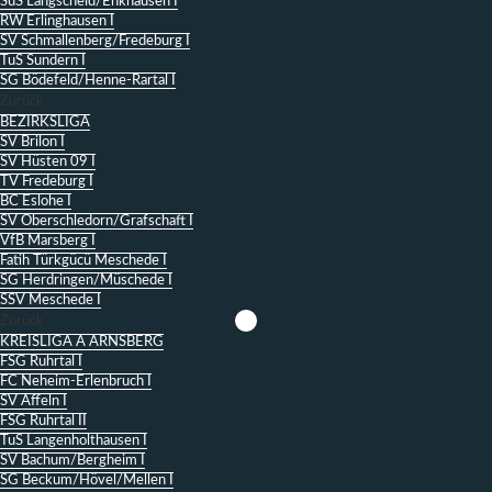
SuS Langscheid/Enkhausen I
RW Erlinghausen I
SV Schmallenberg/Fredeburg I
TuS Sundern I
SG Bödefeld/Henne-Rartal I
Zurück
BEZIRKSLIGA
SV Brilon I
SV Hüsten 09 I
TV Fredeburg I
BC Eslohe I
SV Oberschledorn/Grafschaft I
VfB Marsberg I
Fatih Türkgücü Meschede I
SG Herdringen/Müschede I
SSV Meschede I
Zurück
KREISLIGA A ARNSBERG
FSG Ruhrtal I
FC Neheim-Erlenbruch I
SV Affeln I
FSG Ruhrtal II
TuS Langenholthausen I
SV Bachum/Bergheim I
SG Beckum/Hövel/Mellen I