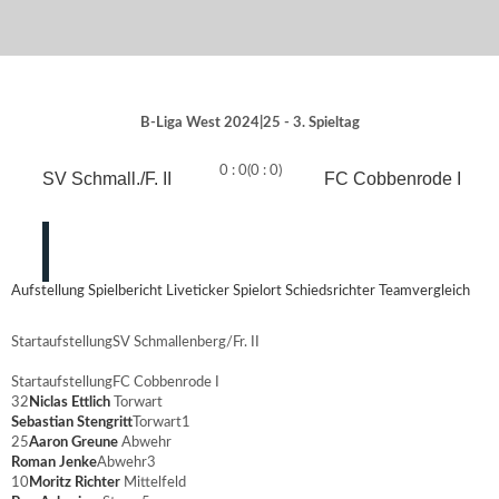
B-Liga West 2024|25 - 3. Spieltag
0 : 0
(0 : 0)
SV Schmall./F. II
FC Cobbenrode I
Aufstellung
Spielbericht
Liveticker
Spielort
Schiedsrichter
Teamvergleich
Startaufstellung
SV Schmallenberg/Fr. II
Startaufstellung
FC Cobbenrode I
32
Niclas Ettlich
Torwart
Sebastian Stengritt
Torwart
1
25
Aaron Greune
Abwehr
Roman Jenke
Abwehr
3
10
Moritz Richter
Mittelfeld