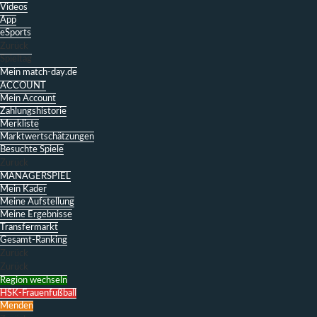
Videos
App
eSports
Zurück
Spieltag
Mein match-day.de
ACCOUNT
Mein Account
Zahlungshistorie
Merkliste
Marktwertschätzungen
Besuchte Spiele
Zurück
MANAGERSPIEL
Mein Kader
Meine Aufstellung
Meine Ergebnisse
Transfermarkt
Gesamt-Ranking
Zurück
Zurück
Region wechseln
HSK-Frauenfußball
Menden