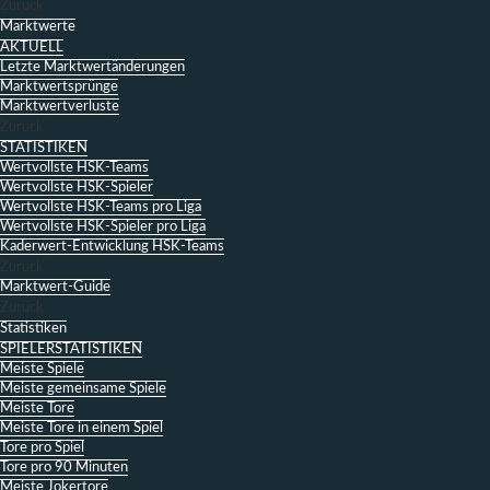
Zurück
Marktwerte
AKTUELL
Letzte Marktwertänderungen
Marktwertsprünge
Marktwertverluste
Zurück
STATISTIKEN
Wertvollste HSK-Teams
Wertvollste HSK-Spieler
Wertvollste HSK-Teams pro Liga
Wertvollste HSK-Spieler pro Liga
Kaderwert-Entwicklung HSK-Teams
Zurück
Marktwert-Guide
Zurück
Statistiken
SPIELERSTATISTIKEN
Meiste Spiele
Meiste gemeinsame Spiele
Meiste Tore
Meiste Tore in einem Spiel
Tore pro Spiel
Tore pro 90 Minuten
Meiste Jokertore