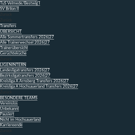
TuS Velmede/Bestwig I
SV Brilon II
Zurück
Zurück
Transfers
ÜBERSICHT
Alle Sommertransfers 2026|27
Alle Trainerwechsel 2026|27
Trainerübersicht
Gerüchteküche
Zurück
LIGENINTERN
Landesligatransfers 2026|27
Bezirksligatransfers 2026|27
Kreisliga A Arnsberg Transfers 2026|27
Kreisliga A Hochsauerland Transfers 2026|27
Zurück
BESONDERE TEAMS
Vereinslos
Unbekannt
Pausiert
Nicht im Hochsauerland
Karriereende
Zurück