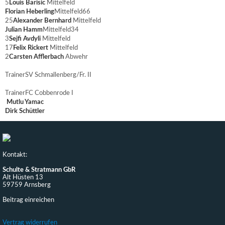
5
Louis Barisic
Mittelfeld
Florian Heberling
Mittelfeld
66
25
Alexander Bernhard
Mittelfeld
Julian Hamm
Mittelfeld
34
3
Sejfi Avdyli
Mittelfeld
17
Felix Rickert
Mittelfeld
2
Carsten Afflerbach
Abwehr
Trainer
SV Schmallenberg/Fr. II
Trainer
FC Cobbenrode I
Mutlu Yamac
Dirk Schüttler
Kontakt:
Schulte & Stratmann GbR
Alt Hüsten 13
59759 Arnsberg
Beitrag einreichen
Vertrag widerrufen