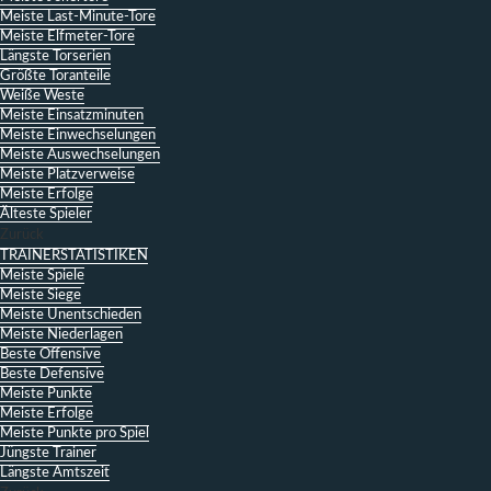
Meiste Last-Minute-Tore
Meiste Elfmeter-Tore
Längste Torserien
Größte Toranteile
Weiße Weste
Meiste Einsatzminuten
Meiste Einwechselungen
Meiste Auswechselungen
Meiste Platzverweise
Meiste Erfolge
Älteste Spieler
Zurück
TRAINERSTATISTIKEN
Meiste Spiele
Meiste Siege
Meiste Unentschieden
Meiste Niederlagen
Beste Offensive
Beste Defensive
Meiste Punkte
Meiste Erfolge
Meiste Punkte pro Spiel
Jüngste Trainer
Längste Amtszeit