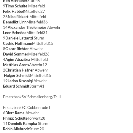
Ben Achrainer
Sturm
5
9
Timo Schulte
Mittelfeld
Felix Habbel
Mittelfeld
27
26
Nico Rickert
Mittelfeld
Benedikt Linn
Mittelfeld
36
14
Alexander Thielemeier
Abwehr
Leon Schnöde
Mittelfeld
31
9
Daniele Lattanzi
Sturm
Cedric Hoffmann
Mittelfeld
15
8
Oscar Richter
Abwehr
David Sommer
Mittelfeld
26
4
Agim Abazibra
Mittelfeld
Matthias Arens
Abwehr
12
2
Christian Hafner
Abwehr
Holger Schmidt
Mittelfeld
15
19
Jedon Krasniqi
Abwehr
Eduard Schmidt
Sturm
41
Ersatzbank
SV Schmallenberg/Fr. II
Ersatzbank
FC Cobbenrode I
6
Blert Rama
Abwehr
Philipp Schulte
Torwart
28
11
Dominik Kampka
Sturm
Robin Allebrodt
Sturm
20