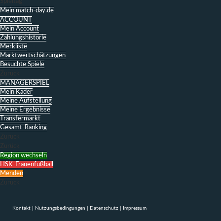
Spieltag
Mein match-day.de
ACCOUNT
Mein Account
Zahlungshistorie
Merkliste
Marktwertschätzungen
Besuchte Spiele
Zurück
MANAGERSPIEL
Mein Kader
Meine Aufstellung
Meine Ergebnisse
Transfermarkt
Gesamt-Ranking
Zurück
Zurück
Region wechseln
HSK-Frauenfußball
Menden
Zurück
Kontakt
|
Nutzungsbedingungen
|
Datenschutz
|
Impressum