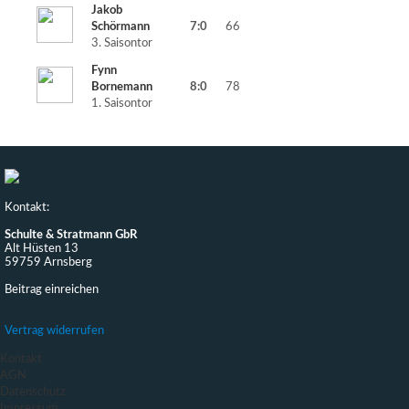
Jakob
Schörmann
7:0
66
3. Saisontor
Fynn
Bornemann
8:0
78
1. Saisontor
Kontakt:
Schulte & Stratmann GbR
Alt Hüsten 13
59759 Arnsberg
Beitrag einreichen
Vertrag widerrufen
Kontakt
AGN
Datenschutz
Impressum