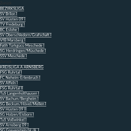
Zurück
BEZIRKSLIGA
SV Brilon I
SV Hüsten 09 I
TV Fredeburg I
BC Eslohe I
SV Oberschledorn/Grafschaft I
VfB Marsberg I
Fatih Türkgücü Meschede I
SG Herdringen/Müschede I
SSV Meschede I
Zurück
KREISLIGA A ARNSBERG
FSG Ruhrtal I
FC Neheim-Erlenbruch I
SV Affeln I
FSG Ruhrtal II
TuS Langenholthausen I
SV Bachum/Bergheim I
SG Beckum/Hövel/Mellen I
SV Hüsten 09 II
SG Holzen/Eisborn I
TuS Voßwinkel I
SV Arnsberg 09 I
SG Grevenstein/H./A. I