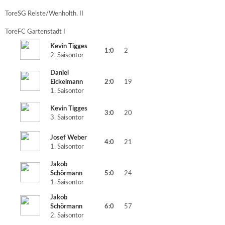
Tore
SG Reiste/Wenholth. II
Tore
FC Gartenstadt I
Kevin Tigges
1:0
2
2. Saisontor
Daniel
Eickelmann
2:0
19
1. Saisontor
Kevin Tigges
3:0
20
3. Saisontor
Josef Weber
4:0
21
1. Saisontor
Jakob
Schörmann
5:0
24
1. Saisontor
Jakob
Schörmann
6:0
57
2. Saisontor