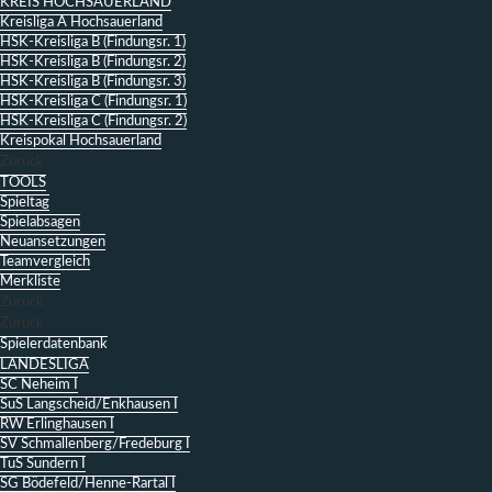
KREIS HOCHSAUERLAND
Kreisliga A Hochsauerland
HSK-Kreisliga B (Findungsr. 1)
HSK-Kreisliga B (Findungsr. 2)
HSK-Kreisliga B (Findungsr. 3)
HSK-Kreisliga C (Findungsr. 1)
HSK-Kreisliga C (Findungsr. 2)
Kreispokal Hochsauerland
Zurück
TOOLS
Spieltag
Spielabsagen
Neuansetzungen
Teamvergleich
Merkliste
Zurück
Zurück
Spielerdatenbank
LANDESLIGA
SC Neheim I
SuS Langscheid/Enkhausen I
RW Erlinghausen I
SV Schmallenberg/Fredeburg I
TuS Sundern I
SG Bödefeld/Henne-Rartal I