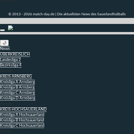
© 2013 - 2026 match-day.de | Die aktuellsten News des Sauerlandfußballs
🌙
News
ÜBERKREISLICH
Landesliga 2
Bezirksliga 4
Zurück
KREIS ARNSBERG
Kreisliga A Arnsberg
Kreisliga B Arnsberg
Kreisliga C Arnsberg
Kreisliga D Arnsberg
Zurück
KREIS HOCHSAUERLAND
Kreisliga A Hochsauerland
Kreisliga B Hochsauerland
Kreisliga C Hochsauerland
Zurück