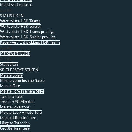
Marktwertverluste
Zurück
STATISTIKEN
Wertvollste HSK-Teams
Wertvollste HSK-Spieler
Wertvollste HSK-Teams pro Liga
Wertvollste HSK-Spieler pro Liga
Kaderwert-Entwicklung HSK-Teams
Zurück
Marktwert-Guide
Zurück
Statistiken
SPIELERSTATISTIKEN
Meiste Spiele
Meiste gemeinsame Spiele
Meiste Tore
Meiste Tore in einem Spiel
Tore pro Spiel
Tore pro 90 Minuten
Meiste Jokertore
Meiste Last-Minute-Tore
Meiste Elfmeter-Tore
Längste Torserien
Größte Toranteile