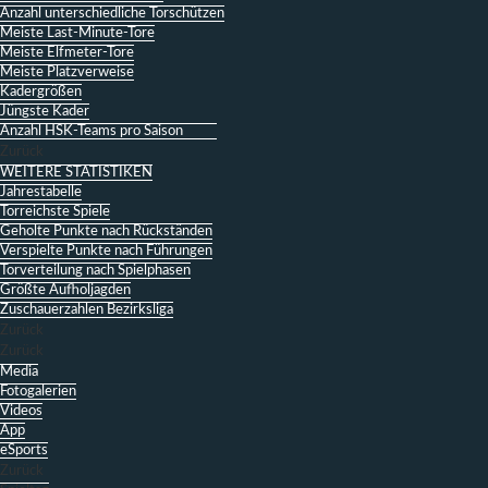
Anzahl unterschiedliche Torschützen
Meiste Last-Minute-Tore
Meiste Elfmeter-Tore
Meiste Platzverweise
Kadergrößen
Jüngste Kader
Anzahl HSK-Teams pro Saison
Zurück
WEITERE STATISTIKEN
Jahrestabelle
Torreichste Spiele
Geholte Punkte nach Rückständen
Verspielte Punkte nach Führungen
Torverteilung nach Spielphasen
Größte Aufholjagden
Zuschauerzahlen Bezirksliga
Zurück
Zurück
Media
Fotogalerien
Videos
App
eSports
Zurück