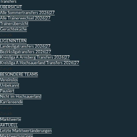
Transfers
ÜBERSICHT
Alle Sommertransfers 2026|27
Alle Trainerwechsel 2026|27
Trainerübersicht
Gerüchteküche
Zurück
LIGENINTERN
Landesligatransfers 2026|27
Bezirksligatransfers 2026|27
Kreisliga A Arnsberg Transfers 2026|27
Kreisliga A Hochsauerland Transfers 2026|27
Zurück
BESONDERE TEAMS
Vereinslos
Unbekannt
Pausiert
Nicht im Hochsauerland
Karriereende
Zurück
Zurück
Marktwerte
AKTUELL
Letzte Marktwertänderungen
Marktwertsprünge