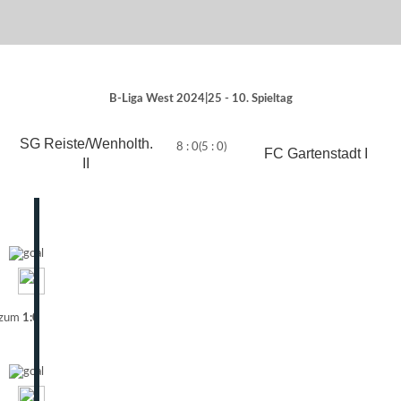
B-Liga West 2024|25 - 10. Spieltag
SG Reiste/Wenholth.
8 : 0
(5 : 0)
FC Gartenstadt I
II
 zum
1:0