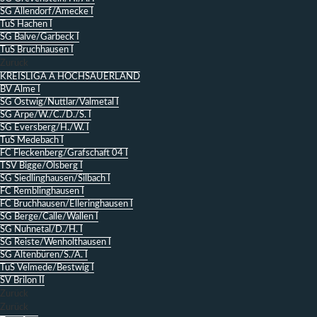
SG Allendorf/Amecke I
TuS Hachen I
SG Balve/Garbeck I
TuS Bruchhausen I
Zurück
KREISLIGA A HOCHSAUERLAND
BV Alme I
SG Ostwig/Nuttlar/Valmetal I
SG Arpe/W./C./D./S. I
SG Eversberg/H./W. I
TuS Medebach I
FC Fleckenberg/Grafschaft 04 I
TSV Bigge/Olsberg I
SG Siedlinghausen/Silbach I
FC Remblinghausen I
FC Bruchhausen/Elleringhausen I
SG Berge/Calle/Wallen I
SG Nuhnetal/D./H. I
SG Reiste/Wenholthausen I
SG Altenbüren/S./A. I
TuS Velmede/Bestwig I
SV Brilon II
Zurück
Zurück