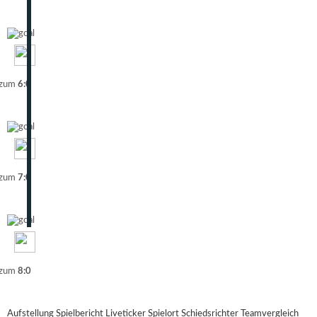
 zum
6:0
 zum
7:0
 zum
8:0
Aufstellung
Spielbericht
Liveticker
Spielort
Schiedsrichter
Teamvergleich