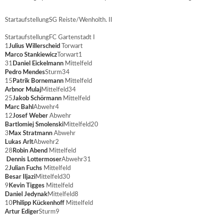
Startaufstellung
SG Reiste/Wenholth. II
Startaufstellung
FC Gartenstadt I
1
Julius Willerscheid
Torwart
Marco Stankiewicz
Torwart
1
31
Daniel Eickelmann
Mittelfeld
Pedro Mendes
Sturm
34
15
Patrik Bornemann
Mittelfeld
Arbnor Mulaj
Mittelfeld
34
25
Jakob Schörmann
Mittelfeld
Marc Bahl
Abwehr
4
12
Josef Weber
Abwehr
Bartlomiej Smolenski
Mittelfeld
20
3
Max Stratmann
Abwehr
Lukas Arlt
Abwehr
2
28
Robin Abend
Mittelfeld
Dennis Lottermoser
Abwehr
31
2
Julian Fuchs
Mittelfeld
Besar Iljazi
Mittelfeld
30
9
Kevin Tigges
Mittelfeld
Daniel Jedynak
Mittelfeld
8
10
Philipp Kückenhoff
Mittelfeld
Artur Ediger
Sturm
9