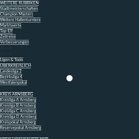
WEITERE RUBRIKEN
Stadtmeisterschaften
Champion Masters
Weitere Hallenturniere
Marktwerte
Top-Elf
Zeitreise
Verbesserungen
Zurück
Zurück
Ligen & Tools
ÜBERKREISLICH
Landesliga 2
Bezirksliga 4
Westfalenpokal
Zurück
KREIS ARNSBERG
Kreisliga A Arnsberg
Kreisliga B Arnsberg
Kreisliga C Arnsberg
Kreisliga D Arnsberg
Kreispokal Arnsberg
Reservepokal Arnsberg
Zurück