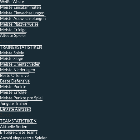
Weiße Weste
Meiste Einsatzminuten
Meiste Einwechselungen
Meiste Auswechselungen
Meiste Platzverweise
Meiste Erfolge
Älteste Spieler
Zurück
TRAINERSTATISTIKEN
Meiste Spiele
Meiste Siege
Meiste Unentschieden
Meiste Niederlagen
Beste Offensive
Beste Defensive
Meiste Punkte
Meiste Erfolge
Meiste Punkte pro Spiel
Jüngste Trainer
Längste Amtszeit
Zurück
TEAMSTATISTIKEN
Aktuelle Serien
Erfolgreichste Teams
Anzahl eingesetzte Spieler