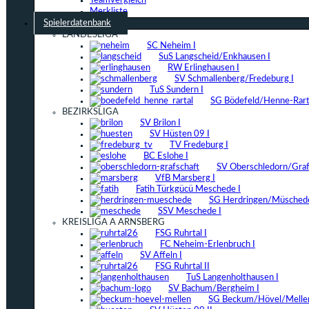
Teamvergleich
Merkliste
Spielerdatenbank
LANDESLIGA
SC Neheim I
SuS Langscheid/Enkhausen I
RW Erlinghausen I
SV Schmallenberg/Fredeburg I
TuS Sundern I
SG Bödefeld/Henne-Rarta
BEZIRKSLIGA
SV Brilon I
SV Hüsten 09 I
TV Fredeburg I
BC Eslohe I
SV Oberschledorn/Grafs
VfB Marsberg I
Fatih Türkgücü Meschede I
SG Herdringen/Müschede
SSV Meschede I
KREISLIGA A ARNSBERG
FSG Ruhrtal I
FC Neheim-Erlenbruch I
SV Affeln I
FSG Ruhrtal II
TuS Langenholthausen I
SV Bachum/Bergheim I
SG Beckum/Hövel/Mellen