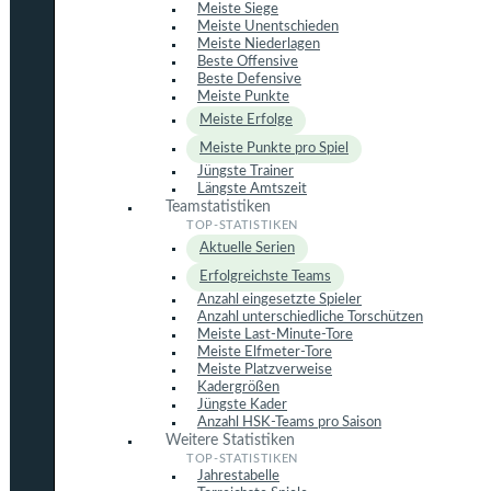
Meiste Siege
Meiste Unentschieden
Meiste Niederlagen
Beste Offensive
Beste Defensive
Meiste Punkte
Meiste Erfolge
Meiste Punkte pro Spiel
Jüngste Trainer
Längste Amtszeit
Teamstatistiken
Aktuelle Serien
Erfolgreichste Teams
Anzahl eingesetzte Spieler
Anzahl unterschiedliche Torschützen
Meiste Last-Minute-Tore
Meiste Elfmeter-Tore
Meiste Platzverweise
Kadergrößen
Jüngste Kader
Anzahl HSK-Teams pro Saison
Weitere Statistiken
Jahrestabelle