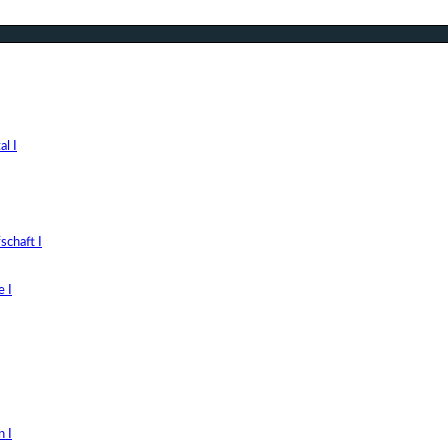
l I
chaft I
 I
 I