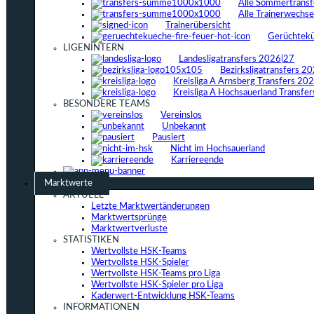
Alle Sommertrans
Alle Trainerwechs
Trainerübersicht
Gerüchtek
LIGENINTERN
Landesligatransfers 2026|27
Bezirksligatransfers 2
Kreisliga A Arnsberg Transfers 20
Kreisliga A Hochsauerland Transfe
BESONDERE TEAMS
Vereinslos
Unbekannt
Pausiert
Nicht im Hochsauerland
Karriereende
Marktwerte
AKTUELL
Letzte Marktwertänderungen
Marktwertsprünge
Marktwertverluste
STATISTIKEN
Wertvollste HSK-Teams
Wertvollste HSK-Spieler
Wertvollste HSK-Teams pro Liga
Wertvollste HSK-Spieler pro Liga
Kaderwert-Entwicklung HSK-Teams
INFORMATIONEN