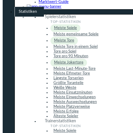
Marktwert-Guide
Statistiken
Spielerstatistiken
Meiste Spiele
Meiste gemeinsame Spiele
Meiste Tore
Meiste Tore in einem Spiel
Tore pro Spiel
Tore pro 90 Minuten
Meiste Jokertore
Meiste Last-Minute-Tore
Meiste Elfmeter-Tore
Längste Torserien
Größte Toranteile
Weiße Weste
Meiste Einsatzminuten
Meiste Einwechselungen
Meiste Auswechselungen
Meiste Platzverweise
Meiste Erfolge
Älteste Spieler
Trainerstatistiken
Meiste Spiele