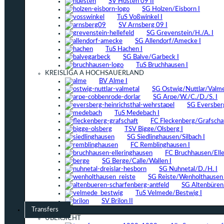
SV Hüsten 09 II
SG Holzen/Eisborn I
TuS Voßwinkel I
SV Arnsberg 09 I
SG Grevenstein/H./A. I
SG Allendorf/Amecke I
TuS Hachen I
SG Balve/Garbeck I
TuS Bruchhausen I
KREISLIGA A HOCHSAUERLAND
BV Alme I
SG Ostwig/Nuttlar/Valmet
SG Arpe/W./C./D./S. I
SG Eversber
TuS Medebach I
FC Fleckenberg/Grafschaf
TSV Bigge/Olsberg I
SG Siedlinghausen/Silbach I
FC Remblinghausen I
FC Bruchhausen/Elle
SG Berge/Calle/Wallen I
SG Nuhnetal/D./H. I
SG Reiste/Wenholthausen 
SG Altenbüren/
TuS Velmede/Bestwig I
SV Brilon II
Transfers
ÜBERSICHT