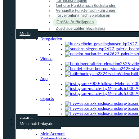
Torreichste Spiele
Geholte Punkte nach Rückständen
Verspielte Punkte nach Führungen
Torverteilung nach Spielphasen
Größte Aufholjagden
Zuschauerzahlen Bezirksliga
Media
Fotogalerien
Videos
Video: Fat
App
Mehr als 7.0
Mehr als 6.000 A
Mehr als 5.000 A
eSports
Spieltag
Mein match-day.de
ACCOUNT
Mein Account