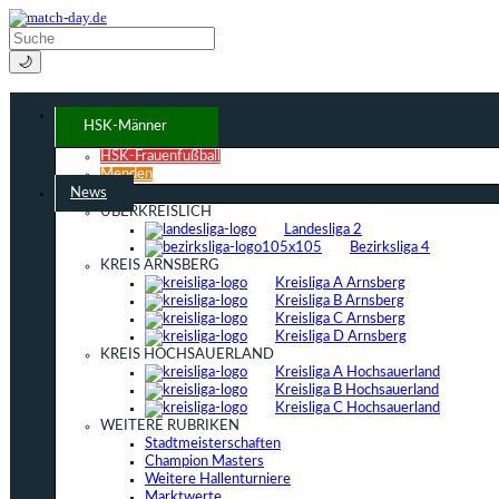
🌙
HSK-Männer
HSK-Frauenfußball
Menden
News
ÜBERKREISLICH
Landesliga 2
Bezirksliga 4
KREIS ARNSBERG
Kreisliga A Arnsberg
Kreisliga B Arnsberg
Kreisliga C Arnsberg
Kreisliga D Arnsberg
KREIS HOCHSAUERLAND
Kreisliga A Hochsauerland
Kreisliga B Hochsauerland
Kreisliga C Hochsauerland
WEITERE RUBRIKEN
Stadtmeisterschaften
Champion Masters
Weitere Hallenturniere
Marktwerte