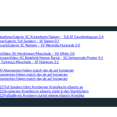
Galerie: SC Kückelheim/Salwey – TuS SF Gevelinghausen 2:4
Galerie: TuS Sundern – SF Siegen 0:7
Galerie: SC Neheim – SV Westfalia Huckarde 2:0
Video: SG Herdringen/Müschede – SV Affeln 3:0
Video: SG Bödefeld/Henne-Rartal – SG Serkenrode/Fretter 4:1
ih Türkgücü Meschede – SF Hüingsen 3:1
00 Abonnenten folgen match-day.de auf Instagram
bonnenten folgen match-day.de auf Instagram
bonnenten folgen match-day.de auf Instagram
TuS Sundern führt Arnsberger Kreisliga im eSports an
Arnsberger Kreisliga im eSports steht in den Startlöchern
Fußballkreis Arnsberg startet eigene eSports Kreisliga