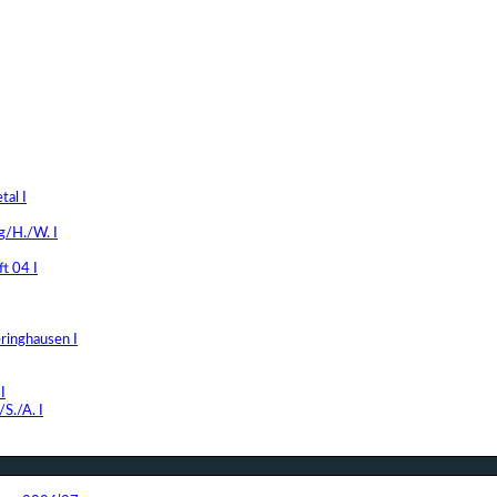
al I
g/H./W. I
t 04 I
ringhausen I
I
S./A. I