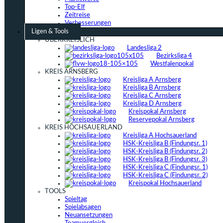
Top-Elf
Zeitreise
Verbesserungen
Ligen & Tools
ÜBERKREISLICH
Landesliga 2
Bezirksliga 4
Westfalenpokal
KREIS ARNSBERG
Kreisliga A Arnsberg
Kreisliga B Arnsberg
Kreisliga C Arnsberg
Kreisliga D Arnsberg
Kreispokal Arnsberg
Reservepokal Arnsberg
KREIS HOCHSAUERLAND
Kreisliga A Hochsauerland
HSK-Kreisliga B (Findungsr. 1)
HSK-Kreisliga B (Findungsr. 2)
HSK-Kreisliga B (Findungsr. 3)
HSK-Kreisliga C (Findungsr. 1)
HSK-Kreisliga C (Findungsr. 2)
Kreispokal Hochsauerland
TOOLS
Spieltag
Spielabsagen
Neuansetzungen