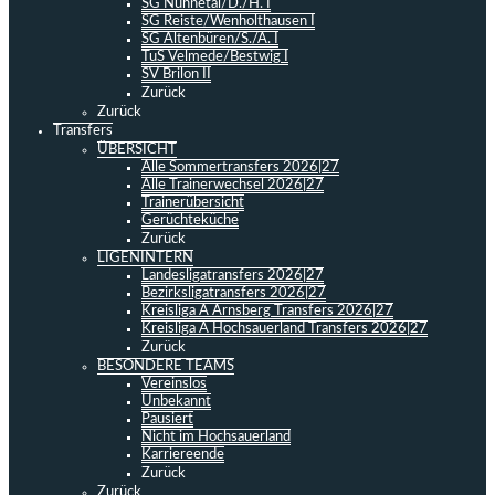
SG Nuhnetal/D./H. I
SG Reiste/Wenholthausen I
SG Altenbüren/S./A. I
TuS Velmede/Bestwig I
SV Brilon II
Zurück
Zurück
Transfers
ÜBERSICHT
Alle Sommertransfers 2026|27
Alle Trainerwechsel 2026|27
Trainerübersicht
Gerüchteküche
Zurück
LIGENINTERN
Landesligatransfers 2026|27
Bezirksligatransfers 2026|27
Kreisliga A Arnsberg Transfers 2026|27
Kreisliga A Hochsauerland Transfers 2026|27
Zurück
BESONDERE TEAMS
Vereinslos
Unbekannt
Pausiert
Nicht im Hochsauerland
Karriereende
Zurück
Zurück