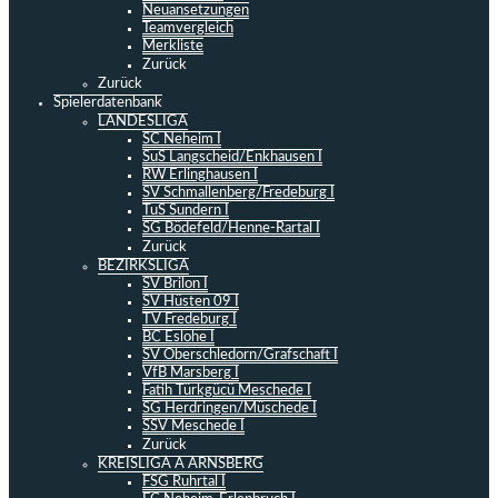
Neuansetzungen
Teamvergleich
Merkliste
Zurück
Zurück
Spielerdatenbank
LANDESLIGA
SC Neheim I
SuS Langscheid/Enkhausen I
RW Erlinghausen I
SV Schmallenberg/Fredeburg I
TuS Sundern I
SG Bödefeld/Henne-Rartal I
Zurück
BEZIRKSLIGA
SV Brilon I
SV Hüsten 09 I
TV Fredeburg I
BC Eslohe I
SV Oberschledorn/Grafschaft I
VfB Marsberg I
Fatih Türkgücü Meschede I
SG Herdringen/Müschede I
SSV Meschede I
Zurück
KREISLIGA A ARNSBERG
FSG Ruhrtal I