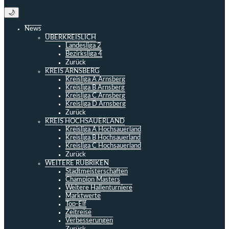
🌙
News
ÜBERKREISLICH
Landesliga 2
Bezirksliga 4
Zurück
KREIS ARNSBERG
Kreisliga A Arnsberg
Kreisliga B Arnsberg
Kreisliga C Arnsberg
Kreisliga D Arnsberg
Zurück
KREIS HOCHSAUERLAND
Kreisliga A Hochsauerland
Kreisliga B Hochsauerland
Kreisliga C Hochsauerland
Zurück
WEITERE RUBRIKEN
Stadtmeisterschaften
Champion Masters
Weitere Hallenturniere
Marktwerte
Top-Elf
Zeitreise
Verbesserungen