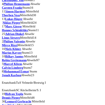
Christopher Voß
Torwart
1
4
Philipp Hennemann
Abwehr
Carsten Franke
Sturm
16
11
Simon Harttert
Mittelfeld
Thorben Voss
Mittelfeld
30
13
Lukas Häger
Abwehr
Niklas Pieper
Mittelfeld
24
17
Marc Gierse
Mittelfeld
Hannes Schönfelder
Sturm
11
25
Adrian Dinkel
Abwehr
Linus Siewers
Mittelfeld
14
2
Philipp Valentin
Abwehr
Mirco Rizzi
Mittelfeld
15
16
Niels Klüter
Abwehr
Marius Kayser
Sturm
13
10
Bilkay Santos
Mittelfeld
Robin Greitemann
Abwehr
97
5
Marcel Kliem
Abwehr
Calvin Limberg
Sturm
7
8
Mohammad Esmat
Sturm
Jonah Karbon
Abwehr
23
Ersatzbank
TuS Velmede/Bestwig I
Ersatzbank
SC Kückelheim/S. I
19
Ridvan Toplu
Sturm
Dennis Pieper
Mittelfeld
6
36
Lennard Gerbracht
Mittelfeld