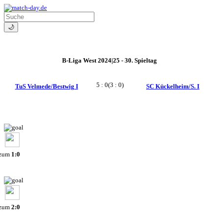
🌙
B-Liga West 2024|25 - 30. Spieltag
5 : 0
(3 : 0)
TuS Velmede/Bestwig I
SC Kückelheim/S. I
 zum
1:0
 zum
2:0