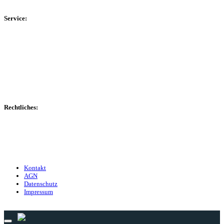
Kreisliga D Arnsberg
Service:
Spieltag
Spielerdatenbank
Transfers
Marktwerte
Statistiken
Gerüchte
Managerspiel
Rechtliches:
Kontakt
Nutzungsbedingungen
Datenschutz
Impressum
Kontakt
AGN
Datenschutz
Impressum
© 2013 - 2026 match-day.de | Die aktuellsten News des Sauerlandfußballs