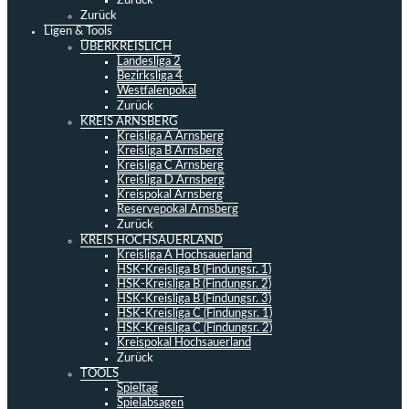
Zurück
Zurück
Ligen & Tools
ÜBERKREISLICH
Landesliga 2
Bezirksliga 4
Westfalenpokal
Zurück
KREIS ARNSBERG
Kreisliga A Arnsberg
Kreisliga B Arnsberg
Kreisliga C Arnsberg
Kreisliga D Arnsberg
Kreispokal Arnsberg
Reservepokal Arnsberg
Zurück
KREIS HOCHSAUERLAND
Kreisliga A Hochsauerland
HSK-Kreisliga B (Findungsr. 1)
HSK-Kreisliga B (Findungsr. 2)
HSK-Kreisliga B (Findungsr. 3)
HSK-Kreisliga C (Findungsr. 1)
HSK-Kreisliga C (Findungsr. 2)
Kreispokal Hochsauerland
Zurück
TOOLS
Spieltag
Spielabsagen