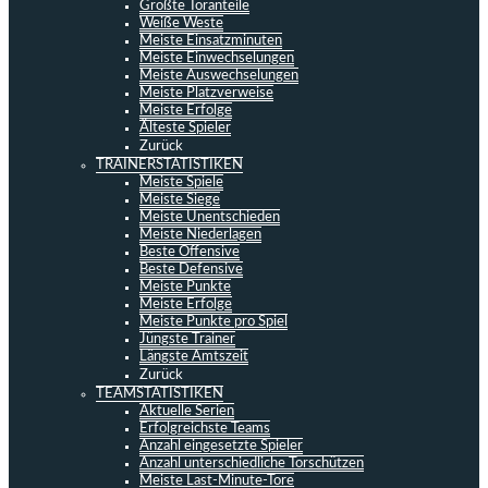
Größte Toranteile
Weiße Weste
Meiste Einsatzminuten
Meiste Einwechselungen
Meiste Auswechselungen
Meiste Platzverweise
Meiste Erfolge
Älteste Spieler
Zurück
TRAINERSTATISTIKEN
Meiste Spiele
Meiste Siege
Meiste Unentschieden
Meiste Niederlagen
Beste Offensive
Beste Defensive
Meiste Punkte
Meiste Erfolge
Meiste Punkte pro Spiel
Jüngste Trainer
Längste Amtszeit
Zurück
TEAMSTATISTIKEN
Aktuelle Serien
Erfolgreichste Teams
Anzahl eingesetzte Spieler
Anzahl unterschiedliche Torschützen
Meiste Last-Minute-Tore