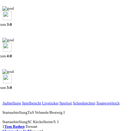
 zum
3:0
 zum
4:0
 zum
5:0
Aufstellung
Spielbericht
Liveticker
Spielort
Schiedsrichter
Teamvergleich
Startaufstellung
TuS Velmede/Bestwig I
Startaufstellung
SC Kückelheim/S. I
1
Tom Bathen
Torwart