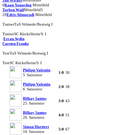
Jan Wicker
Mittelfeld
9
6
Kaan Yanardag
Mittelfeld
Torben Wulf
Mittelfeld
5
29
Edris Alimoradi
Mittelfeld
Trainer
TuS Velmede/Bestwig I
Trainer
SC Kückelheim/S. I
Ercan Aydin
Carsten Franke
Tore
TuS Velmede/Bestwig I
Tore
SC Kückelheim/S. I
Philipp Valentin
1:0
30
5. Saisontor
Philipp Valentin
2:0
38
6. Saisontor
Bilkay Santos
3:0
43
25. Saisontor
Bilkay Santos
4:0
51
26. Saisontor
Simon Harttert
5:0
67
10. Saisontor