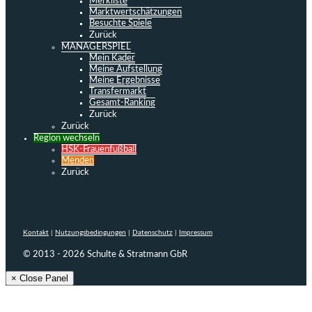
Merkliste
Marktwertschätzungen
Besuchte Spiele
Zurück
MANAGERSPIEL
Mein Kader
Meine Aufstellung
Meine Ergebnisse
Transfermarkt
Gesamt-Ranking
Zurück
Zurück
Region wechseln
HSK-Frauenfußball
Menden
Zurück
Kontakt
|
Nutzungsbedingungen
|
Datenschutz
|
Impressum
© 2013 - 2026 Schulte & Stratmann GbR
× Close Panel