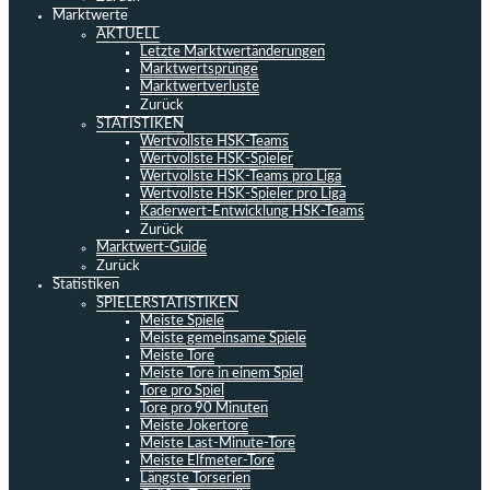
Marktwerte
AKTUELL
Letzte Marktwertänderungen
Marktwertsprünge
Marktwertverluste
Zurück
STATISTIKEN
Wertvollste HSK-Teams
Wertvollste HSK-Spieler
Wertvollste HSK-Teams pro Liga
Wertvollste HSK-Spieler pro Liga
Kaderwert-Entwicklung HSK-Teams
Zurück
Marktwert-Guide
Zurück
Statistiken
SPIELERSTATISTIKEN
Meiste Spiele
Meiste gemeinsame Spiele
Meiste Tore
Meiste Tore in einem Spiel
Tore pro Spiel
Tore pro 90 Minuten
Meiste Jokertore
Meiste Last-Minute-Tore
Meiste Elfmeter-Tore
Längste Torserien