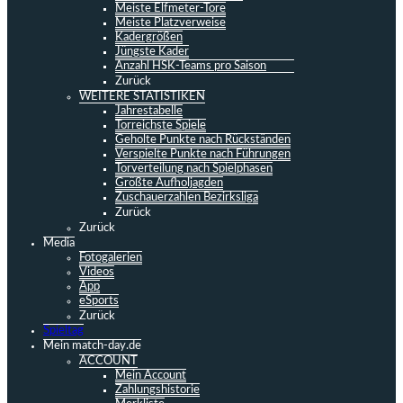
Meiste Elfmeter-Tore
Meiste Platzverweise
Kadergrößen
Jüngste Kader
Anzahl HSK-Teams pro Saison
Zurück
WEITERE STATISTIKEN
Jahrestabelle
Torreichste Spiele
Geholte Punkte nach Rückständen
Verspielte Punkte nach Führungen
Torverteilung nach Spielphasen
Größte Aufholjagden
Zuschauerzahlen Bezirksliga
Zurück
Zurück
Media
Fotogalerien
Videos
App
eSports
Zurück
Spieltag
Mein match-day.de
ACCOUNT
Mein Account
Zahlungshistorie