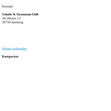
Kontakt:
Schulte & Stratmann GbR
Alt Hüsten 13
59759 Arnsberg
Beitrag einreichen
Vertrag widerrufen
Kategorien:
Allgemein
Landesliga 2
Bezirksliga 4
Kreisliga A Arnsberg
Kreisliga A Hochsauerland
Kreisliga B Arnsberg
Kreisliga B Hochsauerland
Kreisliga C Arnsberg
HSK-Kreisliga C West
HSK-Kreisliga C Ost