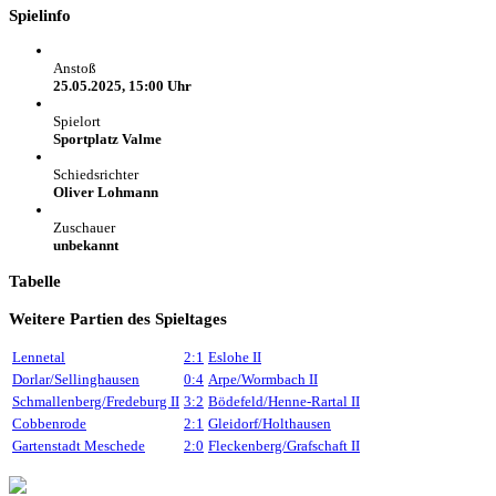
Spielinfo
Anstoß
25.05.2025, 15:00 Uhr
Spielort
Sportplatz Valme
Schiedsrichter
Oliver Lohmann
Zuschauer
unbekannt
Tabelle
Weitere Partien des Spieltages
Lennetal
2:1
Eslohe II
Dorlar/Sellinghausen
0:4
Arpe/Wormbach II
Schmallenberg/Fredeburg II
3:2
Bödefeld/Henne-Rartal II
Cobbenrode
2:1
Gleidorf/Holthausen
Gartenstadt Meschede
2:0
Fleckenberg/Grafschaft II