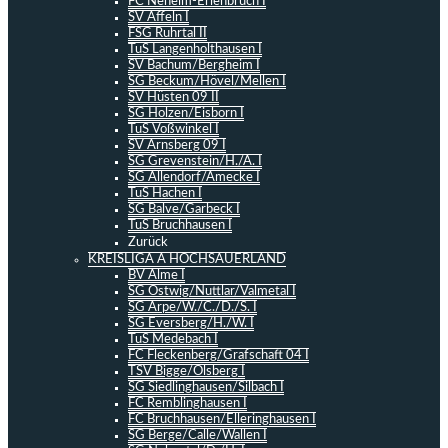
FC Neheim-Erlenbruch I
SV Affeln I
FSG Ruhrtal II
TuS Langenholthausen I
SV Bachum/Bergheim I
SG Beckum/Hövel/Mellen I
SV Hüsten 09 II
SG Holzen/Eisborn I
TuS Voßwinkel I
SV Arnsberg 09 I
SG Grevenstein/H./A. I
SG Allendorf/Amecke I
TuS Hachen I
SG Balve/Garbeck I
TuS Bruchhausen I
Zurück
KREISLIGA A HOCHSAUERLAND
BV Alme I
SG Ostwig/Nuttlar/Valmetal I
SG Arpe/W./C./D./S. I
SG Eversberg/H./W. I
TuS Medebach I
FC Fleckenberg/Grafschaft 04 I
TSV Bigge/Olsberg I
SG Siedlinghausen/Silbach I
FC Remblinghausen I
FC Bruchhausen/Elleringhausen I
SG Berge/Calle/Wallen I