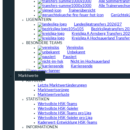
Alle Sommertrans
Alle Trainerwechs
Trainerübersicht
Gerüchtek
LIGENINTERN
Landesligatransfers 2026|27
Bezirksligatransfers 2
Kreisliga A Arnsberg Transfers 20
Kreisliga A Hochsauerland Transfe
BESONDERE TEAMS
Vereinslos
Unbekannt
Pausiert
Nicht im Hochsauerland
Karriereende
Marktwerte
AKTUELL
Letzte Marktwertänderungen
Marktwertsprünge
Marktwertverluste
STATISTIKEN
Wertvollste HSK-Teams
Wertvollste HSK-Spieler
Wertvollste HSK-Teams pro Liga
Wertvollste HSK-Spieler pro Liga
Kaderwert-Entwicklung HSK-Teams
INFORMATIONEN