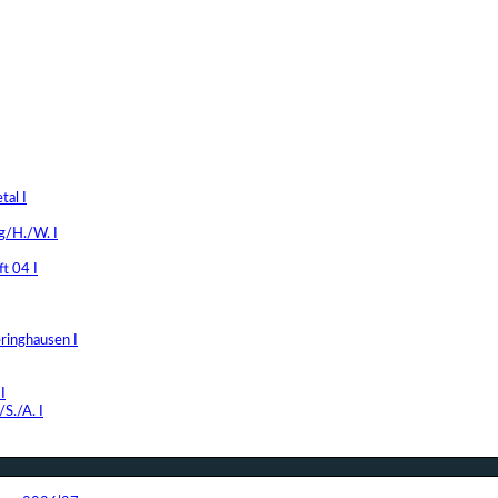
al I
g/H./W. I
t 04 I
ringhausen I
I
S./A. I