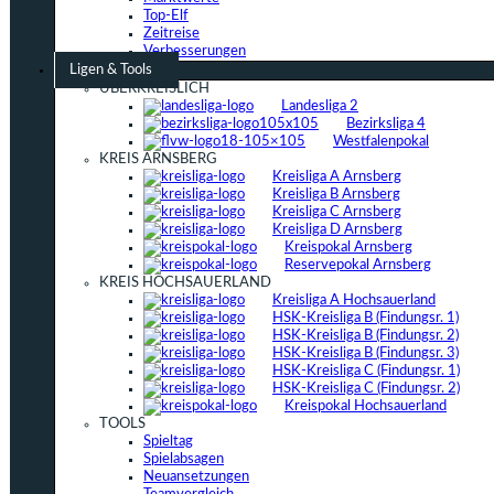
Top-Elf
Zeitreise
Verbesserungen
Ligen & Tools
ÜBERKREISLICH
Landesliga 2
Bezirksliga 4
Westfalenpokal
KREIS ARNSBERG
Kreisliga A Arnsberg
Kreisliga B Arnsberg
Kreisliga C Arnsberg
Kreisliga D Arnsberg
Kreispokal Arnsberg
Reservepokal Arnsberg
KREIS HOCHSAUERLAND
Kreisliga A Hochsauerland
HSK-Kreisliga B (Findungsr. 1)
HSK-Kreisliga B (Findungsr. 2)
HSK-Kreisliga B (Findungsr. 3)
HSK-Kreisliga C (Findungsr. 1)
HSK-Kreisliga C (Findungsr. 2)
Kreispokal Hochsauerland
TOOLS
Spieltag
Spielabsagen
Neuansetzungen