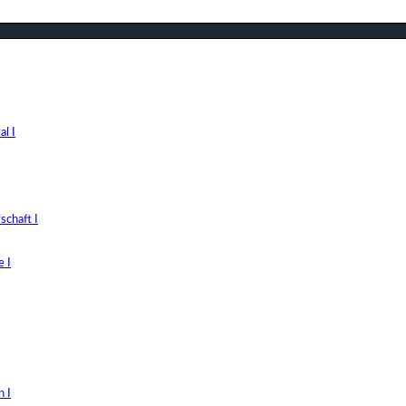
l I
chaft I
 I
 I