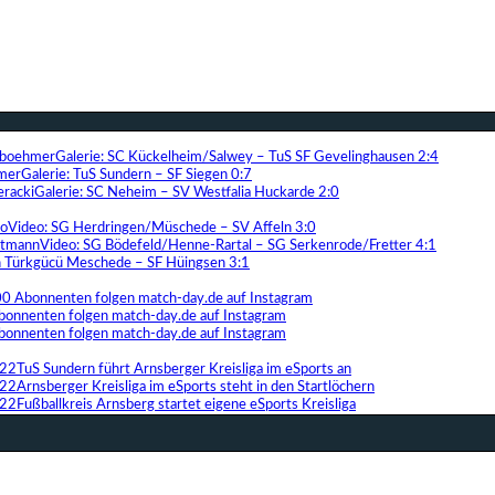
Galerie: SC Kückelheim/Salwey – TuS SF Gevelinghausen 2:4
Galerie: TuS Sundern – SF Siegen 0:7
Galerie: SC Neheim – SV Westfalia Huckarde 2:0
Video: SG Herdringen/Müschede – SV Affeln 3:0
Video: SG Bödefeld/Henne-Rartal – SG Serkenrode/Fretter 4:1
ih Türkgücü Meschede – SF Hüingsen 3:1
00 Abonnenten folgen match-day.de auf Instagram
bonnenten folgen match-day.de auf Instagram
bonnenten folgen match-day.de auf Instagram
TuS Sundern führt Arnsberger Kreisliga im eSports an
Arnsberger Kreisliga im eSports steht in den Startlöchern
Fußballkreis Arnsberg startet eigene eSports Kreisliga