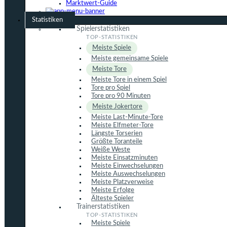
Marktwert-Guide
Statistiken
Spielerstatistiken
Meiste Spiele
Meiste gemeinsame Spiele
Meiste Tore
Meiste Tore in einem Spiel
Tore pro Spiel
Tore pro 90 Minuten
Meiste Jokertore
Meiste Last-Minute-Tore
Meiste Elfmeter-Tore
Längste Torserien
Größte Toranteile
Weiße Weste
Meiste Einsatzminuten
Meiste Einwechselungen
Meiste Auswechselungen
Meiste Platzverweise
Meiste Erfolge
Älteste Spieler
Trainerstatistiken
Meiste Spiele