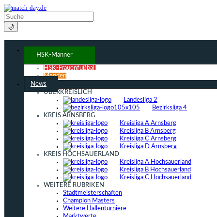
🌙
HSK-Männer
HSK-Frauenfußball
Menden
News
ÜBERKREISLICH
Landesliga 2
Bezirksliga 4
KREIS ARNSBERG
Kreisliga A Arnsberg
Kreisliga B Arnsberg
Kreisliga C Arnsberg
Kreisliga D Arnsberg
KREIS HOCHSAUERLAND
Kreisliga A Hochsauerland
Kreisliga B Hochsauerland
Kreisliga C Hochsauerland
WEITERE RUBRIKEN
Stadtmeisterschaften
Champion Masters
Weitere Hallenturniere
Marktwerte