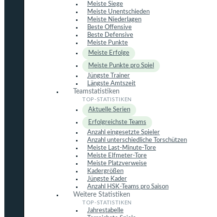
Meiste Siege
Meiste Unentschieden
Meiste Niederlagen
Beste Offensive
Beste Defensive
Meiste Punkte
Meiste Erfolge
Meiste Punkte pro Spiel
Jüngste Trainer
Längste Amtszeit
Teamstatistiken
Aktuelle Serien
Erfolgreichste Teams
Anzahl eingesetzte Spieler
Anzahl unterschiedliche Torschützen
Meiste Last-Minute-Tore
Meiste Elfmeter-Tore
Meiste Platzverweise
Kadergrößen
Jüngste Kader
Anzahl HSK-Teams pro Saison
Weitere Statistiken
Jahrestabelle