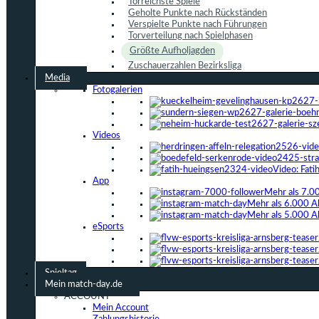
Torreichste Spiele
Geholte Punkte nach Rückständen
Verspielte Punkte nach Führungen
Torverteilung nach Spielphasen
Größte Aufholjagden
Zuschauerzahlen Bezirksliga
Media
Fotogalerien
Videos
Video: Fat
App
Mehr als 7.0
Mehr als 6.000 A
Mehr als 5.000 A
eSports
Spieltag
Mein match-day.de
ACCOUNT
Mein Account