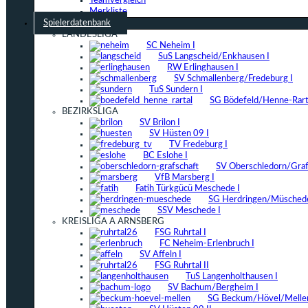
Teamvergleich
Merkliste
Spielerdatenbank
LANDESLIGA
SC Neheim I
SuS Langscheid/Enkhausen I
RW Erlinghausen I
SV Schmallenberg/Fredeburg I
TuS Sundern I
SG Bödefeld/Henne-Rarta
BEZIRKSLIGA
SV Brilon I
SV Hüsten 09 I
TV Fredeburg I
BC Eslohe I
SV Oberschledorn/Grafs
VfB Marsberg I
Fatih Türkgücü Meschede I
SG Herdringen/Müschede
SSV Meschede I
KREISLIGA A ARNSBERG
FSG Ruhrtal I
FC Neheim-Erlenbruch I
SV Affeln I
FSG Ruhrtal II
TuS Langenholthausen I
SV Bachum/Bergheim I
SG Beckum/Hövel/Mellen