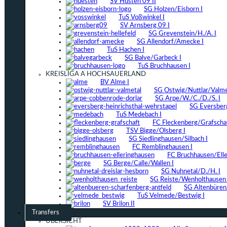
SV Hüsten 09 II
SG Holzen/Eisborn I
TuS Voßwinkel I
SV Arnsberg 09 I
SG Grevenstein/H./A. I
SG Allendorf/Amecke I
TuS Hachen I
SG Balve/Garbeck I
TuS Bruchhausen I
KREISLIGA A HOCHSAUERLAND
BV Alme I
SG Ostwig/Nuttlar/Valmet
SG Arpe/W./C./D./S. I
SG Eversber
TuS Medebach I
FC Fleckenberg/Grafschaf
TSV Bigge/Olsberg I
SG Siedlinghausen/Silbach I
FC Remblinghausen I
FC Bruchhausen/Elle
SG Berge/Calle/Wallen I
SG Nuhnetal/D./H. I
SG Reiste/Wenholthausen 
SG Altenbüren/
TuS Velmede/Bestwig I
SV Brilon II
Transfers
ÜBERSICHT