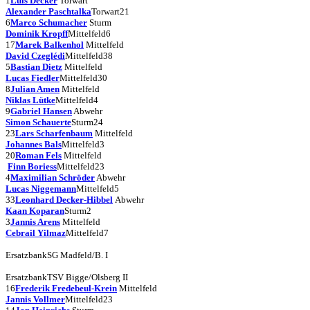
1
Luis Decker
Torwart
Alexander Paschtalka
Torwart
21
6
Marco Schumacher
Sturm
Dominik Kropff
Mittelfeld
6
17
Marek Balkenhol
Mittelfeld
David Czeglédi
Mittelfeld
38
5
Bastian Dietz
Mittelfeld
Lucas Fiedler
Mittelfeld
30
8
Julian Amen
Mittelfeld
Niklas Lütke
Mittelfeld
4
9
Gabriel Hansen
Abwehr
Simon Schauerte
Sturm
24
23
Lars Scharfenbaum
Mittelfeld
Johannes Bals
Mittelfeld
3
20
Roman Fels
Mittelfeld
Finn Boriess
Mittelfeld
23
4
Maximilian Schröder
Abwehr
Lucas Niggemann
Mittelfeld
5
33
Leonhard Decker-Hibbel
Abwehr
Kaan Koparan
Sturm
2
3
Jannis Arens
Mittelfeld
Cebrail Yilmaz
Mittelfeld
7
Ersatzbank
SG Madfeld/B. I
Ersatzbank
TSV Bigge/Olsberg II
16
Frederik Fredebeul-Krein
Mittelfeld
Jannis Vollmer
Mittelfeld
23