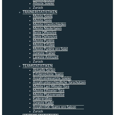
Älteste Spieler
Zurück
TRAINERSTATISTIKEN
Meiste Spiele
Meiste Siege
Meiste Unentschieden
Meiste Niederlagen
Beste Offensive
Beste Defensive
Meiste Punkte
Meiste Erfolge
Meiste Punkte pro Spiel
Jüngste Trainer
Längste Amtszeit
Zurück
TEAMSTATISTIKEN
Aktuelle Serien
Erfolgreichste Teams
Anzahl eingesetzte Spieler
Anzahl unterschiedliche Torschützen
Meiste Last-Minute-Tore
Meiste Elfmeter-Tore
Meiste Platzverweise
Kadergrößen
Jüngste Kader
Anzahl HSK-Teams pro Saison
Zurück