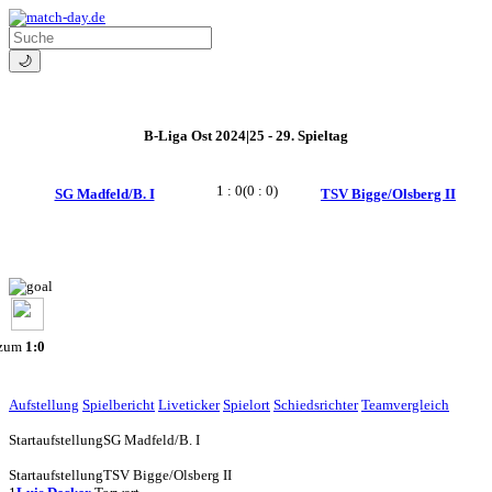
🌙
B-Liga Ost 2024|25 - 29. Spieltag
1 : 0
(0 : 0)
SG Madfeld/B. I
TSV Bigge/Olsberg II
 zum
1:0
Aufstellung
Spielbericht
Liveticker
Spielort
Schiedsrichter
Teamvergleich
Startaufstellung
SG Madfeld/B. I
Startaufstellung
TSV Bigge/Olsberg II