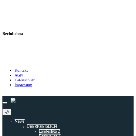
Transfers
Marktwerte
Statistiken
Gerüchte
Managerspiel
Rechtliches:
Kontakt
Nutzungsbedingungen
Datenschutz
Impressum
Kontakt
AGN
Datenschutz
Impressum
© 2013 - 2026 match-day.de | Die aktuellsten News des Sauerlandfußballs
🌙
News
ÜBERKREISLICH
Landesliga 2