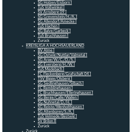
SG Holzen/Eisborn I
TuS Voßwinkel I
SV Arnsberg 09 I
SG Grevenstein/H./A. I
SG Allendorf/Amecke I
TuS Hachen I
SG Balve/Garbeck I
TuS Bruchhausen I
Zurück
KREISLIGA A HOCHSAUERLAND
BV Alme I
SG Ostwig/Nuttlar/Valmetal I
SG Arpe/W./C./D./S. I
SG Eversberg/H./W. I
TuS Medebach I
FC Fleckenberg/Grafschaft 04 I
TSV Bigge/Olsberg I
SG Siedlinghausen/Silbach I
FC Remblinghausen I
FC Bruchhausen/Elleringhausen I
SG Berge/Calle/Wallen I
SG Nuhnetal/D./H. I
SG Reiste/Wenholthausen I
SG Altenbüren/S./A. I
TuS Velmede/Bestwig I
SV Brilon II
Zurück
Zurück