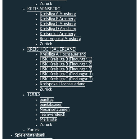
Zurück
KREIS ARNSBERG
Kreisliga A Arnsberg
Kreisliga B Arnsberg
Kreisliga C Arnsberg
Kreisliga D Arnsberg
Kreispokal Arnsberg
Reservepokal Arnsberg
Zurück
KREIS HOCHSAUERLAND
Kreisliga A Hochsauerland
HSK-Kreisliga B (Findungsr. 1)
HSK-Kreisliga B (Findungsr. 2)
HSK-Kreisliga B (Findungsr. 3)
HSK-Kreisliga C (Findungsr. 1)
HSK-Kreisliga C (Findungsr. 2)
Kreispokal Hochsauerland
Zurück
TOOLS
Spieltag
Spielabsagen
Neuansetzungen
Teamvergleich
Merkliste
Zurück
Zurück
Spielerdatenbank