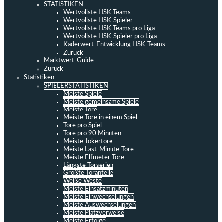
STATISTIKEN
Wertvollste HSK-Teams
Wertvollste HSK-Spieler
Wertvollste HSK-Teams pro Liga
Wertvollste HSK-Spieler pro Liga
Kaderwert-Entwicklung HSK-Teams
Zurück
Marktwert-Guide
Zurück
Statistiken
SPIELERSTATISTIKEN
Meiste Spiele
Meiste gemeinsame Spiele
Meiste Tore
Meiste Tore in einem Spiel
Tore pro Spiel
Tore pro 90 Minuten
Meiste Jokertore
Meiste Last-Minute-Tore
Meiste Elfmeter-Tore
Längste Torserien
Größte Toranteile
Weiße Weste
Meiste Einsatzminuten
Meiste Einwechselungen
Meiste Auswechselungen
Meiste Platzverweise
Meiste Erfolge