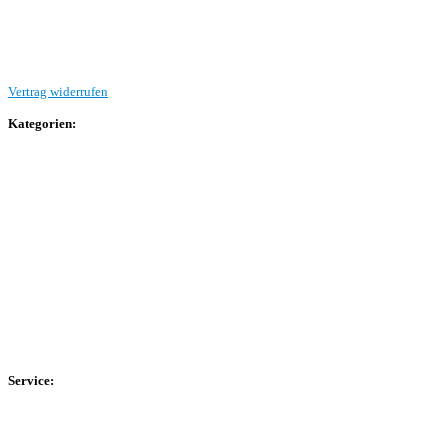
Beitrag einreichen
Vertrag widerrufen
Kategorien:
Allgemein
Landesliga 2
Bezirksliga 4
Kreisliga A Arnsberg
Kreisliga A Hochsauerland
Kreisliga B Arnsberg
Kreisliga B Hochsauerland
Kreisliga C Arnsberg
HSK-Kreisliga C West
HSK-Kreisliga C Ost
Kreisliga D Arnsberg
Service:
Spieltag
Spielerdatenbank