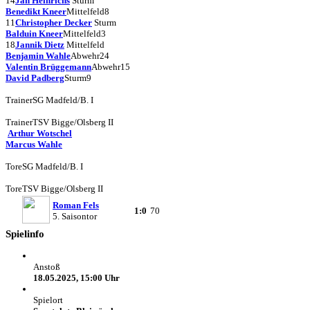
14
Jan Heinrichs
Sturm
Benedikt Kneer
Mittelfeld
8
11
Christopher Decker
Sturm
Balduin Kneer
Mittelfeld
3
18
Jannik Dietz
Mittelfeld
Benjamin Wahle
Abwehr
24
Valentin Brüggemann
Abwehr
15
David Padberg
Sturm
9
Trainer
SG Madfeld/B. I
Trainer
TSV Bigge/Olsberg II
Arthur Wotschel
Marcus Wahle
Tore
SG Madfeld/B. I
Tore
TSV Bigge/Olsberg II
Roman Fels
1:0
70
5. Saisontor
Spielinfo
Anstoß
18.05.2025, 15:00 Uhr
Spielort