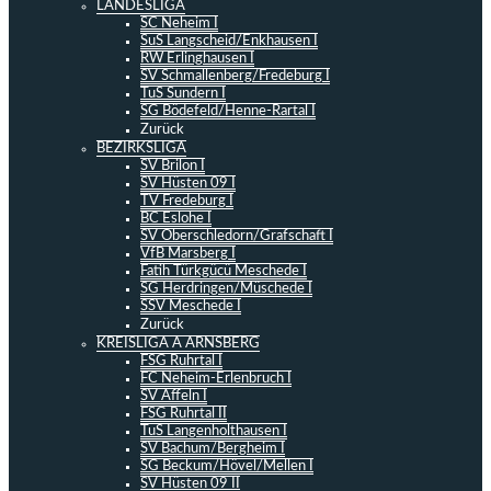
LANDESLIGA
SC Neheim I
SuS Langscheid/Enkhausen I
RW Erlinghausen I
SV Schmallenberg/Fredeburg I
TuS Sundern I
SG Bödefeld/Henne-Rartal I
Zurück
BEZIRKSLIGA
SV Brilon I
SV Hüsten 09 I
TV Fredeburg I
BC Eslohe I
SV Oberschledorn/Grafschaft I
VfB Marsberg I
Fatih Türkgücü Meschede I
SG Herdringen/Müschede I
SSV Meschede I
Zurück
KREISLIGA A ARNSBERG
FSG Ruhrtal I
FC Neheim-Erlenbruch I
SV Affeln I
FSG Ruhrtal II
TuS Langenholthausen I
SV Bachum/Bergheim I
SG Beckum/Hövel/Mellen I
SV Hüsten 09 II