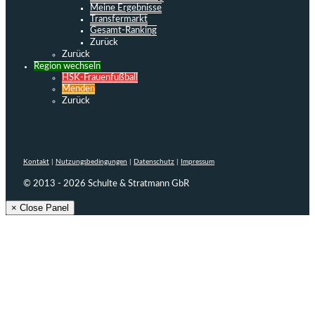
Meine Ergebnisse
Transfermarkt
Gesamt-Ranking
Zurück
Zurück
Region wechseln
HSK-Frauenfußball
Menden
Zurück
Kontakt
|
Nutzungsbedingungen
|
Datenschutz
|
Impressum
© 2013 - 2026 Schulte & Stratmann GbR
× Close Panel