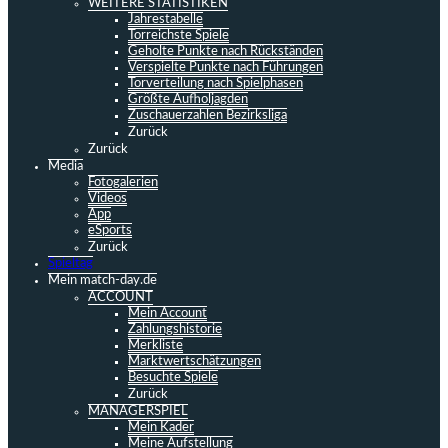
WEITERE STATISTIKEN
Jahrestabelle
Torreichste Spiele
Geholte Punkte nach Rückständen
Verspielte Punkte nach Führungen
Torverteilung nach Spielphasen
Größte Aufholjagden
Zuschauerzahlen Bezirksliga
Zurück
Zurück
Media
Fotogalerien
Videos
App
eSports
Zurück
Spieltag
Mein match-day.de
ACCOUNT
Mein Account
Zahlungshistorie
Merkliste
Marktwertschätzungen
Besuchte Spiele
Zurück
MANAGERSPIEL
Mein Kader
Meine Aufstellung