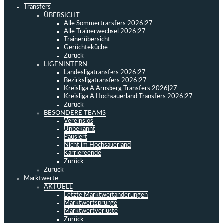
Transfers
ÜBERSICHT
Alle Sommertransfers 2026|27
Alle Trainerwechsel 2026|27
Trainerübersicht
Gerüchteküche
Zurück
LIGENINTERN
Landesligatransfers 2026|27
Bezirksligatransfers 2026|27
Kreisliga A Arnsberg Transfers 2026|27
Kreisliga A Hochsauerland Transfers 2026|27
Zurück
BESONDERE TEAMS
Vereinslos
Unbekannt
Pausiert
Nicht im Hochsauerland
Karriereende
Zurück
Zurück
Marktwerte
AKTUELL
Letzte Marktwertänderungen
Marktwertsprünge
Marktwertverluste
Zurück