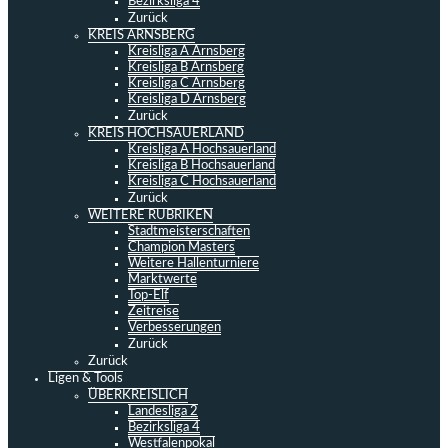
Bezirksliga 4
Zurück
KREIS ARNSBERG
Kreisliga A Arnsberg
Kreisliga B Arnsberg
Kreisliga C Arnsberg
Kreisliga D Arnsberg
Zurück
KREIS HOCHSAUERLAND
Kreisliga A Hochsauerland
Kreisliga B Hochsauerland
Kreisliga C Hochsauerland
Zurück
WEITERE RUBRIKEN
Stadtmeisterschaften
Champion Masters
Weitere Hallenturniere
Marktwerte
Top-Elf
Zeitreise
Verbesserungen
Zurück
Zurück
Ligen & Tools
ÜBERKREISLICH
Landesliga 2
Bezirksliga 4
Westfalenpokal