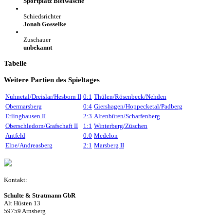
Sportplatz Bleiwäsche
Schiedsrichter
Jonah Gosselke
Zuschauer
unbekannt
Tabelle
Weitere Partien des Spieltages
Nuhnetal/Dreislar/Hesborn II
0:1
Thülen/Rösenbeck/Nehden
Obermarsberg
0:4
Giershagen/Hoppecketal/Padberg
Erlinghausen II
2:3
Altenbüren/Scharfenberg
Oberschledorn/Grafschaft II
1:1
Winterberg/Züschen
Antfeld
0:0
Medelon
Elpe/Andreasberg
2:1
Marsberg II
Kontakt:
Schulte & Stratmann GbR
Alt Hüsten 13
59759 Arnsberg