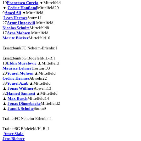
19
Francesco Curcio
▼
Mittelfeld
▼
Cedric Hanfland
Mittelfeld
20
9
Amed Ali
▼
Mittelfeld
Leon Hermes
Sturm
11
27
Artur Hugasvili
Mittelfeld
Nicolas Schulte
Mittelfeld
8
17
Aras Mohsen
Mittelfeld
Moritz Bücker
Mittelfeld
10
Ersatzbank
FC Neheim-Erlenbr. I
Ersatzbank
SG Bödefeld/H.-R. I
18
Eldin Muratovic
▲
Mittelfeld
Maurice Lehnert
Torwart
33
20
Yousef Mohsen
▲
Mittelfeld
Cedric Hermes
Abwehr
22
33
Yousef Azab
▲
Mittelfeld
▲
Jonas Wüllner
Abwehr
13
32
Hamed Samassi
▲
Mittelfeld
▲
Max Busch
Mittelfeld
14
▲
Jonas Dünnebacke
Mittelfeld
2
▲
Jannik Schulte
Sturm
9
Trainer
FC Neheim-Erlenbr. I
Trainer
SG Bödefeld/H.-R. I
Amer Siala
Jens Richter