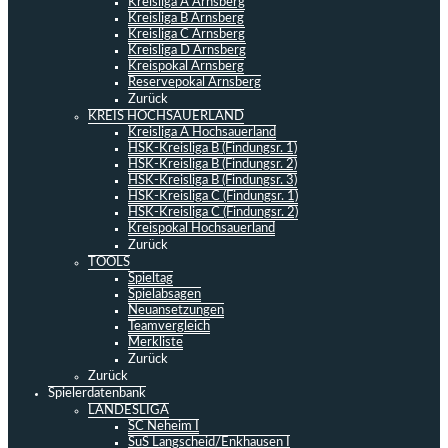
Kreisliga A Arnsberg
Kreisliga B Arnsberg
Kreisliga C Arnsberg
Kreisliga D Arnsberg
Kreispokal Arnsberg
Reservepokal Arnsberg
Zurück
KREIS HOCHSAUERLAND
Kreisliga A Hochsauerland
HSK-Kreisliga B (Findungsr. 1)
HSK-Kreisliga B (Findungsr. 2)
HSK-Kreisliga B (Findungsr. 3)
HSK-Kreisliga C (Findungsr. 1)
HSK-Kreisliga C (Findungsr. 2)
Kreispokal Hochsauerland
Zurück
TOOLS
Spieltag
Spielabsagen
Neuansetzungen
Teamvergleich
Merkliste
Zurück
Zurück
Spielerdatenbank
LANDESLIGA
SC Neheim I
SuS Langscheid/Enkhausen I