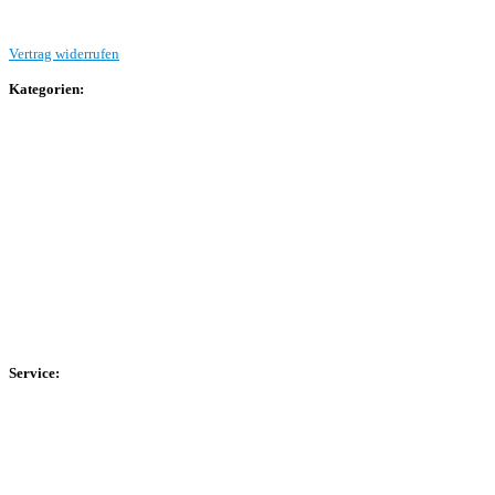
Vertrag widerrufen
Kategorien:
Allgemein
Landesliga 2
Bezirksliga 4
Kreisliga A Arnsberg
Kreisliga A Hochsauerland
Kreisliga B Arnsberg
Kreisliga B Hochsauerland
Kreisliga C Arnsberg
HSK-Kreisliga C West
HSK-Kreisliga C Ost
Kreisliga D Arnsberg
Service:
Spieltag
Spielerdatenbank
Transfers
Marktwerte
Statistiken