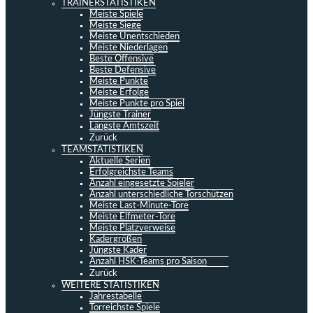
TRAINERSTATISTIKEN
Meiste Spiele
Meiste Siege
Meiste Unentschieden
Meiste Niederlagen
Beste Offensive
Beste Defensive
Meiste Punkte
Meiste Erfolge
Meiste Punkte pro Spiel
Jüngste Trainer
Längste Amtszeit
Zurück
TEAMSTATISTIKEN
Aktuelle Serien
Erfolgreichste Teams
Anzahl eingesetzte Spieler
Anzahl unterschiedliche Torschützen
Meiste Last-Minute-Tore
Meiste Elfmeter-Tore
Meiste Platzverweise
Kadergrößen
Jüngste Kader
Anzahl HSK-Teams pro Saison
Zurück
WEITERE STATISTIKEN
Jahrestabelle
Torreichste Spiele