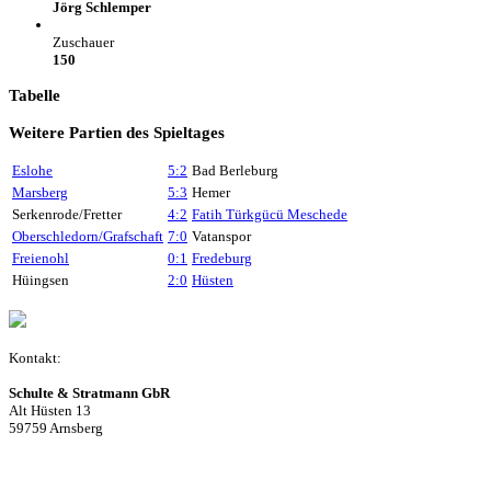
Jörg Schlemper
Zuschauer
150
Tabelle
Weitere Partien des Spieltages
Eslohe
5:2
Bad Berleburg
Marsberg
5:3
Hemer
Serkenrode/Fretter
4:2
Fatih Türkgücü Meschede
Oberschledorn/Grafschaft
7:0
Vatanspor
Freienohl
0:1
Fredeburg
Hüingsen
2:0
Hüsten
Kontakt:
Schulte & Stratmann GbR
Alt Hüsten 13
59759 Arnsberg
Beitrag einreichen