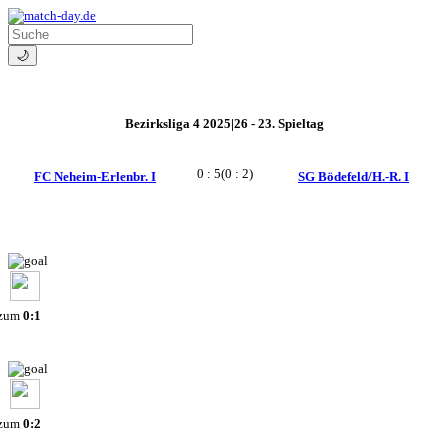
🌙
Bezirksliga 4 2025|26 - 23. Spieltag
0 : 5
(0 : 2)
FC Neheim-Erlenbr. I
SG Bödefeld/H.-R. I
 zum
0:1
 zum
0:2