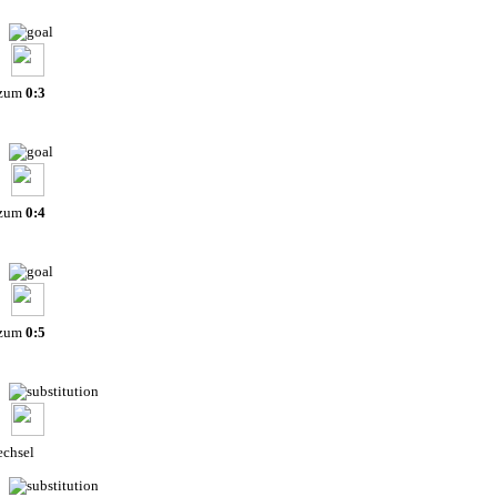
 zum
0:3
 zum
0:4
 zum
0:5
chsel