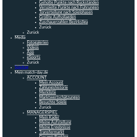
Geholte Punkte nach Rückständen
Verspielte Punkte nach Führungen
Torverteilung nach Spielphasen
Größte Aufholjagden
Zuschauerzahlen Bezirksliga
Zurück
Zurück
Media
Fotogalerien
Videos
App
eSports
Zurück
Spieltag
Mein match-day.de
ACCOUNT
Mein Account
Zahlungshistorie
Merkliste
Marktwertschätzungen
Besuchte Spiele
Zurück
MANAGERSPIEL
Mein Kader
Meine Aufstellung
Meine Ergebnisse
Transfermarkt