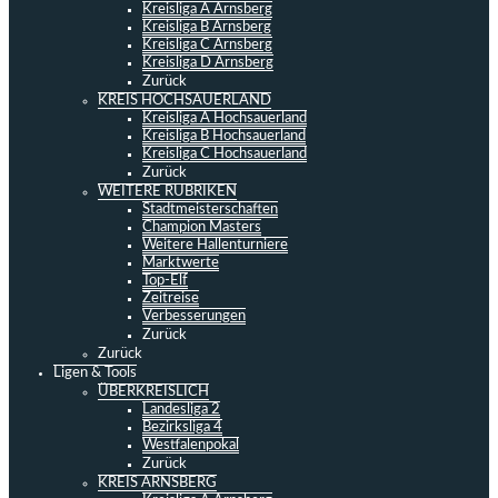
Kreisliga A Arnsberg
Kreisliga B Arnsberg
Kreisliga C Arnsberg
Kreisliga D Arnsberg
Zurück
KREIS HOCHSAUERLAND
Kreisliga A Hochsauerland
Kreisliga B Hochsauerland
Kreisliga C Hochsauerland
Zurück
WEITERE RUBRIKEN
Stadtmeisterschaften
Champion Masters
Weitere Hallenturniere
Marktwerte
Top-Elf
Zeitreise
Verbesserungen
Zurück
Zurück
Ligen & Tools
ÜBERKREISLICH
Landesliga 2
Bezirksliga 4
Westfalenpokal
Zurück
KREIS ARNSBERG