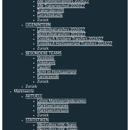
Alle Sommertransfers 2026|27
Alle Trainerwechsel 2026|27
Trainerübersicht
Gerüchteküche
Zurück
LIGENINTERN
Landesligatransfers 2026|27
Bezirksligatransfers 2026|27
Kreisliga A Arnsberg Transfers 2026|27
Kreisliga A Hochsauerland Transfers 2026|27
Zurück
BESONDERE TEAMS
Vereinslos
Unbekannt
Pausiert
Nicht im Hochsauerland
Karriereende
Zurück
Zurück
Marktwerte
AKTUELL
Letzte Marktwertänderungen
Marktwertsprünge
Marktwertverluste
Zurück
STATISTIKEN
Wertvollste HSK-Teams
Wertvollste HSK-Spieler