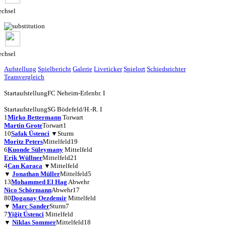
chsel
chsel
Aufstellung
Spielbericht
Galerie
Liveticker
Spielort
Schiedsrichter
Teamvergleich
Startaufstellung
FC Neheim-Erlenbr. I
Startaufstellung
SG Bödefeld/H.-R. I
1
Mirko Bettermann
Torwart
Martin Grote
Torwart
1
10
Safak Üstenci
▼
Sturm
Moritz Peters
Mittelfeld
19
6
Kuonde Süleymany
Mittelfeld
Erik Wüllner
Mittelfeld
21
4
Can Karaca
▼
Mittelfeld
▼
Jonathan Müller
Mittelfeld
5
13
Mohammed El Hag
Abwehr
Nico Schörmann
Abwehr
17
80
Doganay Oezdemir
Mittelfeld
▼
Marc Sander
Sturm
7
7
Yiğit Üstenci
Mittelfeld
▼
Niklas Sommer
Mittelfeld
18