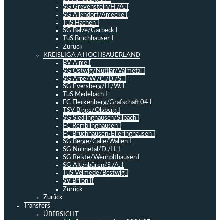
SG Grevenstein/H./A. I
SG Allendorf/Amecke I
TuS Hachen I
SG Balve/Garbeck I
TuS Bruchhausen I
Zurück
KREISLIGA A HOCHSAUERLAND
BV Alme I
SG Ostwig/Nuttlar/Valmetal I
SG Arpe/W./C./D./S. I
SG Eversberg/H./W. I
TuS Medebach I
FC Fleckenberg/Grafschaft 04 I
TSV Bigge/Olsberg I
SG Siedlinghausen/Silbach I
FC Remblinghausen I
FC Bruchhausen/Elleringhausen I
SG Berge/Calle/Wallen I
SG Nuhnetal/D./H. I
SG Reiste/Wenholthausen I
SG Altenbüren/S./A. I
TuS Velmede/Bestwig I
SV Brilon II
Zurück
Zurück
Transfers
ÜBERSICHT