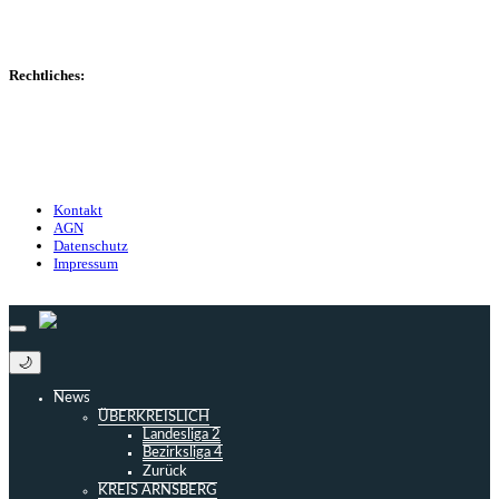
Gerüchte
Managerspiel
Rechtliches:
Kontakt
Nutzungsbedingungen
Datenschutz
Impressum
Kontakt
AGN
Datenschutz
Impressum
© 2013 - 2026 match-day.de | Die aktuellsten News des Sauerlandfußballs
🌙
News
ÜBERKREISLICH
Landesliga 2
Bezirksliga 4
Zurück
KREIS ARNSBERG