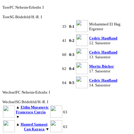
Tore
FC Neheim-Erlenbr. I
Tore
SG Bödefeld/H.-R. I
Mohammed El Hag
35
0:1
Eigentor
Cedric Hanfland
41
0:2
12. Saisontor
Cedric Hanfland
60
0:3
13. Saisontor
Moritz Bücker
62
0:4
17. Saisontor
Cedric Hanfland
64
0:5
14. Saisontor
Wechsel
FC Neheim-Erlenbr. I
Wechsel
SG Bödefeld/H.-R. I
▲
Eldin Muratovic
Francesco Curcio
63
▼
▲
Hamed Samassi
63
Can Karaca
▼