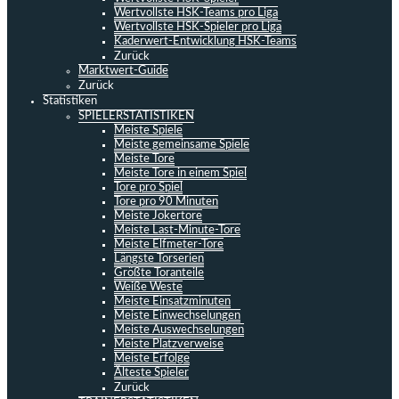
Wertvollste HSK-Teams pro Liga
Wertvollste HSK-Spieler pro Liga
Kaderwert-Entwicklung HSK-Teams
Zurück
Marktwert-Guide
Zurück
Statistiken
SPIELERSTATISTIKEN
Meiste Spiele
Meiste gemeinsame Spiele
Meiste Tore
Meiste Tore in einem Spiel
Tore pro Spiel
Tore pro 90 Minuten
Meiste Jokertore
Meiste Last-Minute-Tore
Meiste Elfmeter-Tore
Längste Torserien
Größte Toranteile
Weiße Weste
Meiste Einsatzminuten
Meiste Einwechselungen
Meiste Auswechselungen
Meiste Platzverweise
Meiste Erfolge
Älteste Spieler
Zurück