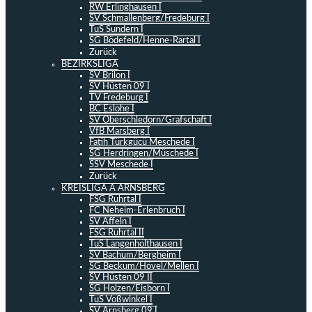
RW Erlinghausen I
SV Schmallenberg/Fredeburg I
TuS Sundern I
SG Bödefeld/Henne-Rartal I
Zurück
BEZIRKSLIGA
SV Brilon I
SV Hüsten 09 I
TV Fredeburg I
BC Eslohe I
SV Oberschledorn/Grafschaft I
VfB Marsberg I
Fatih Türkgücü Meschede I
SG Herdringen/Müschede I
SSV Meschede I
Zurück
KREISLIGA A ARNSBERG
FSG Ruhrtal I
FC Neheim-Erlenbruch I
SV Affeln I
FSG Ruhrtal II
TuS Langenholthausen I
SV Bachum/Bergheim I
SG Beckum/Hövel/Mellen I
SV Hüsten 09 II
SG Holzen/Eisborn I
TuS Voßwinkel I
SV Arnsberg 09 I