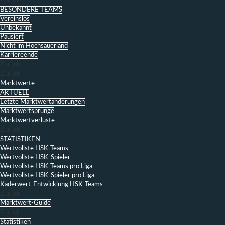
Zurück
BESONDERE TEAMS
Vereinslos
Unbekannt
Pausiert
Nicht im Hochsauerland
Karriereende
Zurück
Zurück
Marktwerte
AKTUELL
Letzte Marktwertänderungen
Marktwertsprünge
Marktwertverluste
Zurück
STATISTIKEN
Wertvollste HSK-Teams
Wertvollste HSK-Spieler
Wertvollste HSK-Teams pro Liga
Wertvollste HSK-Spieler pro Liga
Kaderwert-Entwicklung HSK-Teams
Zurück
Marktwert-Guide
Zurück
Statistiken