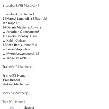
Ersatzbank
VfB Marsberg I
Ersatzbank
SG Hemer I
15
Marcel Langhoff
▲
Mittelfeld
Jan Kopp
12
14
Dennis Mezler
▲
Abwehr
▲
Jonathan Odenhausen
5
16
Lavdim Topallaj
Sturm
▲
Kabir Khaira
6
13
Azad Ileri
▲
Mittelfeld
▲
Lewin Steppuhn
25
▲
Myron Lewandowski
13
▲
Yahia Bouaich
19
Trainer
VfB Marsberg I
Trainer
SG Hemer I
Paul Bender
Stefan Odenhausen
Tore
VfB Marsberg I
Tore
SG Hemer I
Sascha