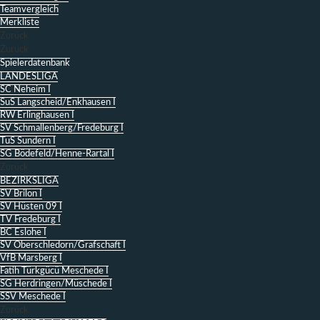
Teamvergleich
Merkliste
Zurück
Zurück
Spielerdatenbank
LANDESLIGA
SC Neheim I
SuS Langscheid/Enkhausen I
RW Erlinghausen I
SV Schmallenberg/Fredeburg I
TuS Sundern I
SG Bödefeld/Henne-Rartal I
Zurück
BEZIRKSLIGA
SV Brilon I
SV Hüsten 09 I
TV Fredeburg I
BC Eslohe I
SV Oberschledorn/Grafschaft I
VfB Marsberg I
Fatih Türkgücü Meschede I
SG Herdringen/Müschede I
SSV Meschede I
Zurück