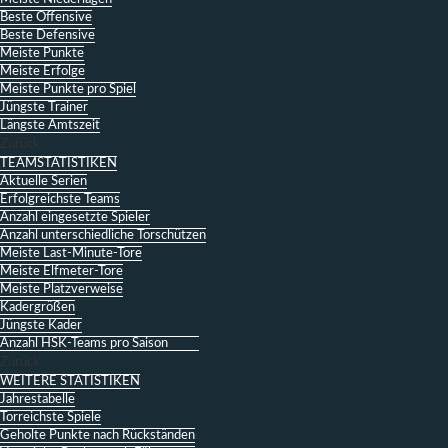
Beste Offensive
Beste Defensive
Meiste Punkte
Meiste Erfolge
Meiste Punkte pro Spiel
Jüngste Trainer
Längste Amtszeit
Zurück
TEAMSTATISTIKEN
Aktuelle Serien
Erfolgreichste Teams
Anzahl eingesetzte Spieler
Anzahl unterschiedliche Torschützen
Meiste Last-Minute-Tore
Meiste Elfmeter-Tore
Meiste Platzverweise
Kadergrößen
Jüngste Kader
Anzahl HSK-Teams pro Saison
Zurück
WEITERE STATISTIKEN
Jahrestabelle
Torreichste Spiele
Geholte Punkte nach Rückständen