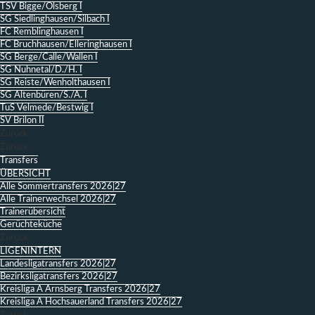
TSV Bigge/Olsberg I
SG Siedlinghausen/Silbach I
FC Remblinghausen I
FC Bruchhausen/Elleringhausen I
SG Berge/Calle/Wallen I
SG Nuhnetal/D./H. I
SG Reiste/Wenholthausen I
SG Altenbüren/S./A. I
TuS Velmede/Bestwig I
SV Brilon II
Zurück
Zurück
Transfers
ÜBERSICHT
Alle Sommertransfers 2026|27
Alle Trainerwechsel 2026|27
Trainerübersicht
Gerüchteküche
Zurück
LIGENINTERN
Landesligatransfers 2026|27
Bezirksligatransfers 2026|27
Kreisliga A Arnsberg Transfers 2026|27
Kreisliga A Hochsauerland Transfers 2026|27