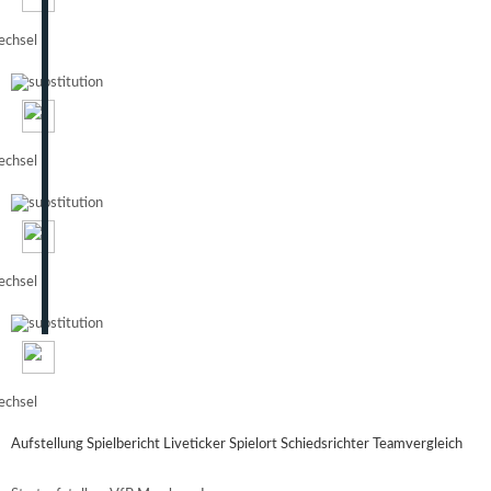
chsel
chsel
chsel
chsel
Aufstellung
Spielbericht
Liveticker
Spielort
Schiedsrichter
Teamvergleich