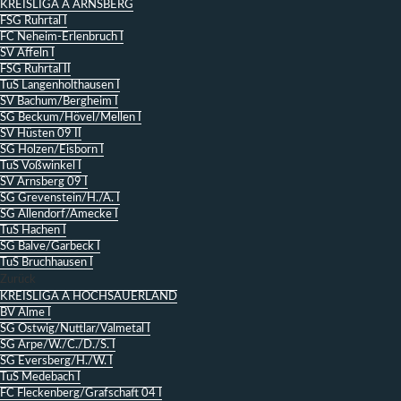
KREISLIGA A ARNSBERG
FSG Ruhrtal I
FC Neheim-Erlenbruch I
SV Affeln I
FSG Ruhrtal II
TuS Langenholthausen I
SV Bachum/Bergheim I
SG Beckum/Hövel/Mellen I
SV Hüsten 09 II
SG Holzen/Eisborn I
TuS Voßwinkel I
SV Arnsberg 09 I
SG Grevenstein/H./A. I
SG Allendorf/Amecke I
TuS Hachen I
SG Balve/Garbeck I
TuS Bruchhausen I
Zurück
KREISLIGA A HOCHSAUERLAND
BV Alme I
SG Ostwig/Nuttlar/Valmetal I
SG Arpe/W./C./D./S. I
SG Eversberg/H./W. I
TuS Medebach I
FC Fleckenberg/Grafschaft 04 I