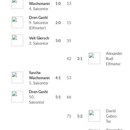
Wachsmann
1:0
13
4. Saisontor
Dren Gashi
9. Saisontor
2:0
15
(Elfmeter)
Veit Giersch
3:0
35
3. Saisontor
Alexander
42
3:1
Rudi
Elfmeter
Sascha
Wachsmann
4:1
53
5. Saisontor
Dren Gashi
10.
5:1
66
Saisontor
David
75
5:2
Gabco
Tor