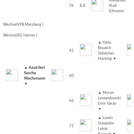
Alexander
78
5:3
Rudi
Elfmeter
Wechsel
VfB Marsberg I
Wechsel
SG Hemer I
▲
Yahia
Bouaich
45
Sebastian
Hücking
▼
▲
Azad Ileri
Sascha
60
Wachsmann
▼
▲
Myron
Lewandowski
66
Emir Varan
▼
▲
Lewin
Steppuhn
71
Lukas