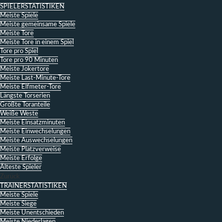
SPIELERSTATISTIKEN
Meiste Spiele
Meiste gemeinsame Spiele
Meiste Tore
Meiste Tore in einem Spiel
Tore pro Spiel
Tore pro 90 Minuten
Meiste Jokertore
Meiste Last-Minute-Tore
Meiste Elfmeter-Tore
Längste Torserien
Größte Toranteile
Weiße Weste
Meiste Einsatzminuten
Meiste Einwechselungen
Meiste Auswechselungen
Meiste Platzverweise
Meiste Erfolge
Älteste Spieler
Zurück
TRAINERSTATISTIKEN
Meiste Spiele
Meiste Siege
Meiste Unentschieden
Meiste Niederlagen