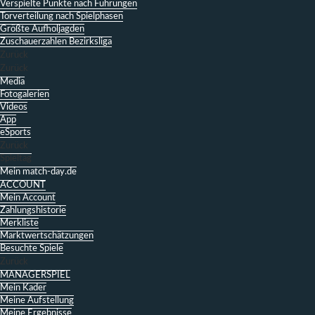
Verspielte Punkte nach Führungen
Torverteilung nach Spielphasen
Größte Aufholjagden
Zuschauerzahlen Bezirksliga
Zurück
Zurück
Media
Fotogalerien
Videos
App
eSports
Zurück
Spieltag
Mein match-day.de
ACCOUNT
Mein Account
Zahlungshistorie
Merkliste
Marktwertschätzungen
Besuchte Spiele
Zurück
MANAGERSPIEL
Mein Kader
Meine Aufstellung
Meine Ergebnisse