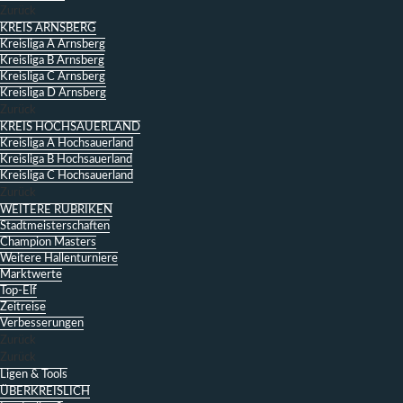
Zurück
KREIS ARNSBERG
Kreisliga A Arnsberg
Kreisliga B Arnsberg
Kreisliga C Arnsberg
Kreisliga D Arnsberg
Zurück
KREIS HOCHSAUERLAND
Kreisliga A Hochsauerland
Kreisliga B Hochsauerland
Kreisliga C Hochsauerland
Zurück
WEITERE RUBRIKEN
Stadtmeisterschaften
Champion Masters
Weitere Hallenturniere
Marktwerte
Top-Elf
Zeitreise
Verbesserungen
Zurück
Zurück
Ligen & Tools
ÜBERKREISLICH