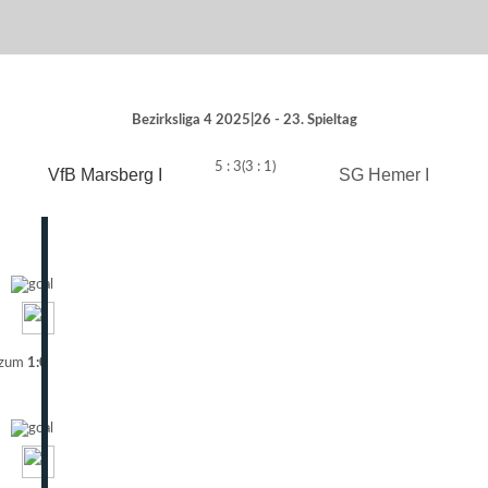
Bezirksliga 4 2025|26 - 23. Spieltag
5 : 3
(3 : 1)
VfB Marsberg I
SG Hemer I
 zum
1:0