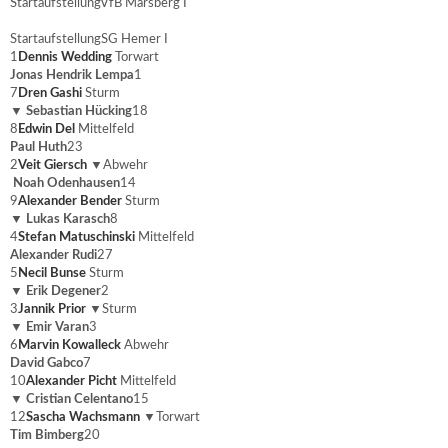
Startaufstellung
VfB Marsberg I
Startaufstellung
SG Hemer I
1
Dennis Wedding
Torwart
Jonas Hendrik Lempa
1
7
Dren Gashi
Sturm
▼
Sebastian Hücking
18
8
Edwin Del
Mittelfeld
Paul Huth
23
2
Veit Giersch
▼
Abwehr
Noah Odenhausen
14
9
Alexander Bender
Sturm
▼
Lukas Karasch
8
4
Stefan Matuschinski
Mittelfeld
Alexander Rudi
27
5
Necil Bunse
Sturm
▼
Erik Degener
2
3
Jannik Prior
▼
Sturm
▼
Emir Varan
3
6
Marvin Kowalleck
Abwehr
David Gabco
7
10
Alexander Picht
Mittelfeld
▼
Cristian Celentano
15
12
Sascha Wachsmann
▼
Torwart
Tim Bimberg
20