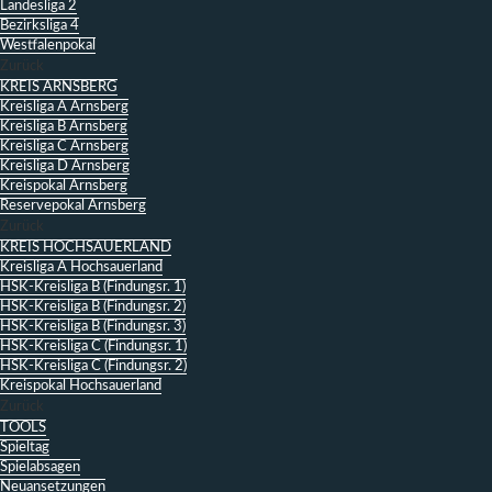
Landesliga 2
Bezirksliga 4
Westfalenpokal
Zurück
KREIS ARNSBERG
Kreisliga A Arnsberg
Kreisliga B Arnsberg
Kreisliga C Arnsberg
Kreisliga D Arnsberg
Kreispokal Arnsberg
Reservepokal Arnsberg
Zurück
KREIS HOCHSAUERLAND
Kreisliga A Hochsauerland
HSK-Kreisliga B (Findungsr. 1)
HSK-Kreisliga B (Findungsr. 2)
HSK-Kreisliga B (Findungsr. 3)
HSK-Kreisliga C (Findungsr. 1)
HSK-Kreisliga C (Findungsr. 2)
Kreispokal Hochsauerland
Zurück
TOOLS
Spieltag
Spielabsagen
Neuansetzungen