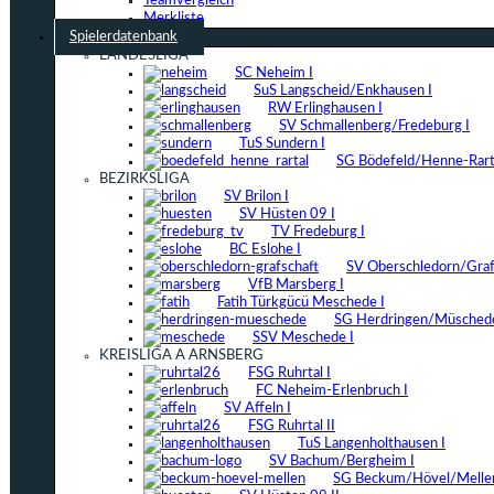
Teamvergleich
Merkliste
Spielerdatenbank
LANDESLIGA
SC Neheim I
SuS Langscheid/Enkhausen I
RW Erlinghausen I
SV Schmallenberg/Fredeburg I
TuS Sundern I
SG Bödefeld/Henne-Rarta
BEZIRKSLIGA
SV Brilon I
SV Hüsten 09 I
TV Fredeburg I
BC Eslohe I
SV Oberschledorn/Grafs
VfB Marsberg I
Fatih Türkgücü Meschede I
SG Herdringen/Müschede
SSV Meschede I
KREISLIGA A ARNSBERG
FSG Ruhrtal I
FC Neheim-Erlenbruch I
SV Affeln I
FSG Ruhrtal II
TuS Langenholthausen I
SV Bachum/Bergheim I
SG Beckum/Hövel/Mellen