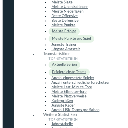
Meiste Siege
Meiste Unentschieden
Meiste Niederlagen
Beste Offensive
Beste Defensive
Meiste Punkte
Meiste Erfolge
Meiste Punkte pro Spiel
Jüngste Trainer
Längste Amtszeit
Teamstatistiken
Aktuelle Serien
Erfolgreichste Teams
Anzahl eingesetzte Spieler
Anzahl unterschiedliche Torschützen
Meiste Last-Minute-Tore
Meiste Elfmeter-Tore
Meiste Platzverweise
Kadergrößen
Jüngste Kader
Anzahl HSK-Teams pro Saison
Weitere Statistiken
Jahrestabelle