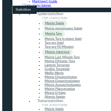
Marktwert-Guide
Statistiken
Spielerstatistiken
Meiste Spiele
Meiste gemeinsame Spiele
Meiste Tore
Meiste Tore in einem Spiel
Tore pro Spiel
Tore pro 90 Minuten
Meiste Jokertore
Meiste Last-Minute-Tore
Meiste Elfmeter-Tore
Längste Torserien
Größte Toranteile
Weiße Weste
Meiste Einsatzminuten
Meiste Einwechselungen
Meiste Auswechselungen
Meiste Platzverweise
Meiste Erfolge
Älteste Spieler
Trainerstatistiken
Meiste Spiele