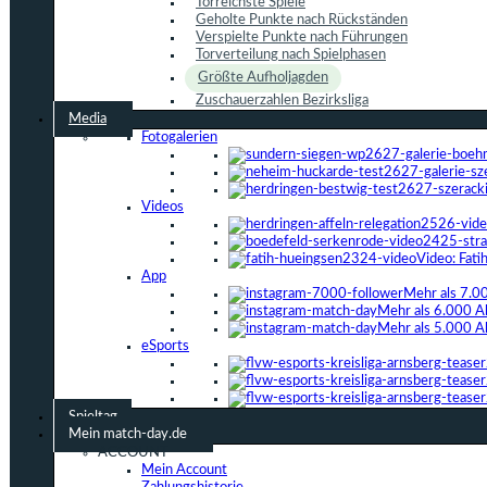
Torreichste Spiele
Geholte Punkte nach Rückständen
Verspielte Punkte nach Führungen
Torverteilung nach Spielphasen
Größte Aufholjagden
Zuschauerzahlen Bezirksliga
Media
Fotogalerien
Videos
Video: Fat
App
Mehr als 7.0
Mehr als 6.000 A
Mehr als 5.000 A
eSports
Spieltag
Mein match-day.de
ACCOUNT
Mein Account