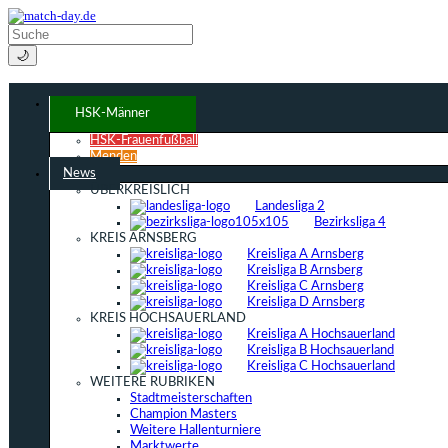
🌙
HSK-Männer
HSK-Frauenfußball
Menden
News
ÜBERKREISLICH
Landesliga 2
Bezirksliga 4
KREIS ARNSBERG
Kreisliga A Arnsberg
Kreisliga B Arnsberg
Kreisliga C Arnsberg
Kreisliga D Arnsberg
KREIS HOCHSAUERLAND
Kreisliga A Hochsauerland
Kreisliga B Hochsauerland
Kreisliga C Hochsauerland
WEITERE RUBRIKEN
Stadtmeisterschaften
Champion Masters
Weitere Hallenturniere
Marktwerte