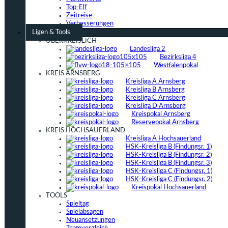
Top-Elf
Zeitreise
Verbesserungen
Ligen & Tools
ÜBERKREISLICH
Landesliga 2
Bezirksliga 4
Westfalenpokal
KREIS ARNSBERG
Kreisliga A Arnsberg
Kreisliga B Arnsberg
Kreisliga C Arnsberg
Kreisliga D Arnsberg
Kreispokal Arnsberg
Reservepokal Arnsberg
KREIS HOCHSAUERLAND
Kreisliga A Hochsauerland
HSK-Kreisliga B (Findungsr. 1)
HSK-Kreisliga B (Findungsr. 2)
HSK-Kreisliga B (Findungsr. 3)
HSK-Kreisliga C (Findungsr. 1)
HSK-Kreisliga C (Findungsr. 2)
Kreispokal Hochsauerland
TOOLS
Spieltag
Spielabsagen
Neuansetzungen