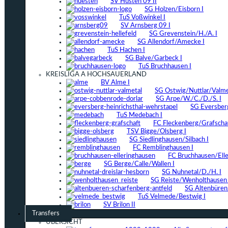
SV Hüsten 09 II
SG Holzen/Eisborn I
TuS Voßwinkel I
SV Arnsberg 09 I
SG Grevenstein/H./A. I
SG Allendorf/Amecke I
TuS Hachen I
SG Balve/Garbeck I
TuS Bruchhausen I
KREISLIGA A HOCHSAUERLAND
BV Alme I
SG Ostwig/Nuttlar/Valmet
SG Arpe/W./C./D./S. I
SG Eversber
TuS Medebach I
FC Fleckenberg/Grafschaf
TSV Bigge/Olsberg I
SG Siedlinghausen/Silbach I
FC Remblinghausen I
FC Bruchhausen/Elle
SG Berge/Calle/Wallen I
SG Nuhnetal/D./H. I
SG Reiste/Wenholthausen 
SG Altenbüren/
TuS Velmede/Bestwig I
SV Brilon II
Transfers
ÜBERSICHT