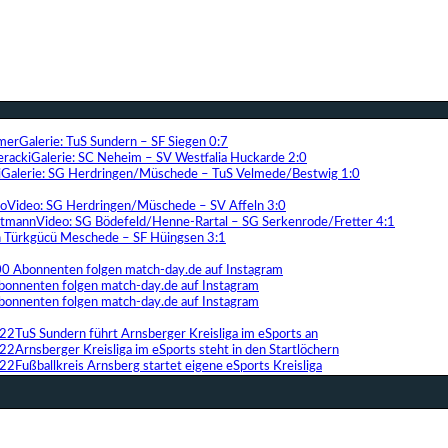
Galerie: TuS Sundern – SF Siegen 0:7
Galerie: SC Neheim – SV Westfalia Huckarde 2:0
Galerie: SG Herdringen/Müschede – TuS Velmede/Bestwig 1:0
Video: SG Herdringen/Müschede – SV Affeln 3:0
Video: SG Bödefeld/Henne-Rartal – SG Serkenrode/Fretter 4:1
ih Türkgücü Meschede – SF Hüingsen 3:1
00 Abonnenten folgen match-day.de auf Instagram
bonnenten folgen match-day.de auf Instagram
bonnenten folgen match-day.de auf Instagram
TuS Sundern führt Arnsberger Kreisliga im eSports an
Arnsberger Kreisliga im eSports steht in den Startlöchern
Fußballkreis Arnsberg startet eigene eSports Kreisliga