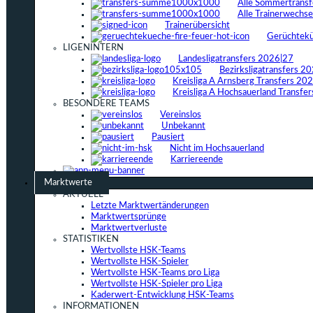
Alle Sommertrans
Alle Trainerwechs
Trainerübersicht
Gerüchtek
LIGENINTERN
Landesligatransfers 2026|27
Bezirksligatransfers 2
Kreisliga A Arnsberg Transfers 20
Kreisliga A Hochsauerland Transfe
BESONDERE TEAMS
Vereinslos
Unbekannt
Pausiert
Nicht im Hochsauerland
Karriereende
Marktwerte
AKTUELL
Letzte Marktwertänderungen
Marktwertsprünge
Marktwertverluste
STATISTIKEN
Wertvollste HSK-Teams
Wertvollste HSK-Spieler
Wertvollste HSK-Teams pro Liga
Wertvollste HSK-Spieler pro Liga
Kaderwert-Entwicklung HSK-Teams
INFORMATIONEN