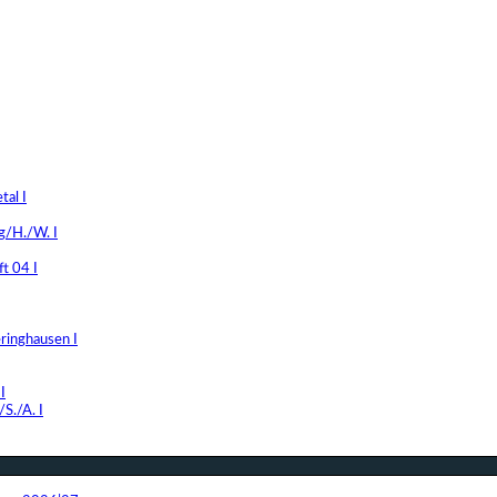
al I
g/H./W. I
t 04 I
ringhausen I
I
S./A. I