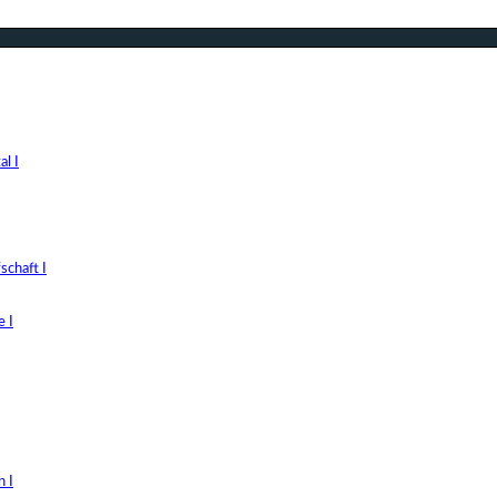
l I
chaft I
 I
 I