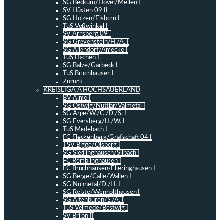
SG Beckum/Hövel/Mellen I
SV Hüsten 09 II
SG Holzen/Eisborn I
TuS Voßwinkel I
SV Arnsberg 09 I
SG Grevenstein/H./A. I
SG Allendorf/Amecke I
TuS Hachen I
SG Balve/Garbeck I
TuS Bruchhausen I
Zurück
KREISLIGA A HOCHSAUERLAND
BV Alme I
SG Ostwig/Nuttlar/Valmetal I
SG Arpe/W./C./D./S. I
SG Eversberg/H./W. I
TuS Medebach I
FC Fleckenberg/Grafschaft 04 I
TSV Bigge/Olsberg I
SG Siedlinghausen/Silbach I
FC Remblinghausen I
FC Bruchhausen/Elleringhausen I
SG Berge/Calle/Wallen I
SG Nuhnetal/D./H. I
SG Reiste/Wenholthausen I
SG Altenbüren/S./A. I
TuS Velmede/Bestwig I
SV Brilon II