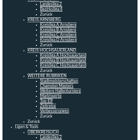
Landesliga 2
Bezirksliga 4
Zurück
KREIS ARNSBERG
Kreisliga A Arnsberg
Kreisliga B Arnsberg
Kreisliga C Arnsberg
Kreisliga D Arnsberg
Zurück
KREIS HOCHSAUERLAND
Kreisliga A Hochsauerland
Kreisliga B Hochsauerland
Kreisliga C Hochsauerland
Zurück
WEITERE RUBRIKEN
Stadtmeisterschaften
Champion Masters
Weitere Hallenturniere
Marktwerte
Top-Elf
Zeitreise
Verbesserungen
Zurück
Zurück
Ligen & Tools
ÜBERKREISLICH
Landesliga 2