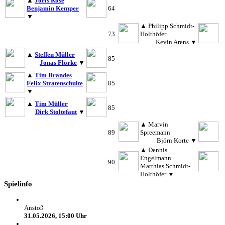
▲
Joris Rose
Benjamin Kemper
64
▼
▲
Philipp Schmidt-
73
Holthöfer
Kevin Arens
▼
▲
Steffen Müller
85
Jonas Flörke
▼
▲
Tim Brandes
Felix Stratenschulte
85
▼
▲
Tim Müller
85
Dirk Stoltefaut
▼
▲
Marvin
89
Spreemann
Björn Korte
▼
▲
Dennis
Engelmann
90
Matthias Schmidt-
Holthöfer
▼
Spielinfo
Anstoß
31.05.2026, 15:00 Uhr