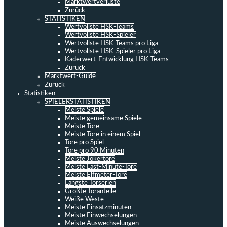
Marktwertverluste
Zurück
STATISTIKEN
Wertvollste HSK-Teams
Wertvollste HSK-Spieler
Wertvollste HSK-Teams pro Liga
Wertvollste HSK-Spieler pro Liga
Kaderwert-Entwicklung HSK-Teams
Zurück
Marktwert-Guide
Zurück
Statistiken
SPIELERSTATISTIKEN
Meiste Spiele
Meiste gemeinsame Spiele
Meiste Tore
Meiste Tore in einem Spiel
Tore pro Spiel
Tore pro 90 Minuten
Meiste Jokertore
Meiste Last-Minute-Tore
Meiste Elfmeter-Tore
Längste Torserien
Größte Toranteile
Weiße Weste
Meiste Einsatzminuten
Meiste Einwechselungen
Meiste Auswechselungen