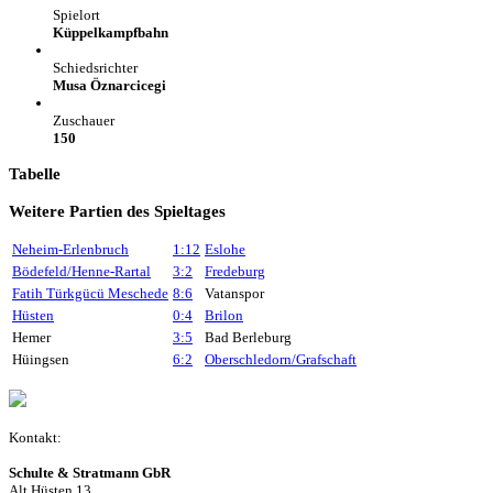
Spielort
Küppelkampfbahn
Schiedsrichter
Musa Öznarcicegi
Zuschauer
150
Tabelle
Weitere Partien des Spieltages
Neheim-Erlenbruch
1:12
Eslohe
Bödefeld/Henne-Rartal
3:2
Fredeburg
Fatih Türkgücü Meschede
8:6
Vatanspor
Hüsten
0:4
Brilon
Hemer
3:5
Bad Berleburg
Hüingsen
6:2
Oberschledorn/Grafschaft
Kontakt:
Schulte & Stratmann GbR
Alt Hüsten 13