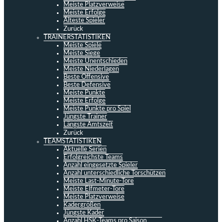
Meiste Platzverweise
Meiste Erfolge
Älteste Spieler
Zurück
TRAINERSTATISTIKEN
Meiste Spiele
Meiste Siege
Meiste Unentschieden
Meiste Niederlagen
Beste Offensive
Beste Defensive
Meiste Punkte
Meiste Erfolge
Meiste Punkte pro Spiel
Jüngste Trainer
Längste Amtszeit
Zurück
TEAMSTATISTIKEN
Aktuelle Serien
Erfolgreichste Teams
Anzahl eingesetzte Spieler
Anzahl unterschiedliche Torschützen
Meiste Last-Minute-Tore
Meiste Elfmeter-Tore
Meiste Platzverweise
Kadergrößen
Jüngste Kader
Anzahl HSK-Teams pro Saison