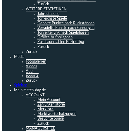
Zurück
WEITERE STATISTIKEN
Jahrestabelle
Torreichste Spiele
Geholte Punkte nach Rückständen
Verspielte Punkte nach Führungen
Torverteilung nach Spielphasen
Größte Aufholjagden
Zuschauerzahlen Bezirksliga
Zurück
Zurück
Media
Fotogalerien
Videos
App
eSports
Zurück
Spieltag
Mein match-day.de
ACCOUNT
Mein Account
Zahlungshistorie
Merkliste
Marktwertschätzungen
Besuchte Spiele
Zurück
MANAGERSPIEL