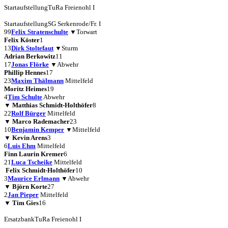
Startaufstellung
TuRa Freienohl I
Startaufstellung
SG Serkenrode/Fr. I
99
Felix Stratenschulte
▼
Torwart
Felix Köster
1
13
Dirk Stoltefaut
▼
Sturm
Adrian Berkowitz
11
17
Jonas Flörke
▼
Abwehr
Phillip Hennes
17
23
Maxim Thälmann
Mittelfeld
Moritz Heimes
19
4
Tim Schulte
Abwehr
▼
Matthias Schmidt-Holthöfer
8
22
Rolf Bürger
Mittelfeld
▼
Marco Rademacher
23
10
Benjamin Kemper
▼
Mittelfeld
▼
Kevin Arens
3
6
Luis Ehm
Mittelfeld
Finn Laurin Kremer
6
21
Luca Tscheike
Mittelfeld
Felix Schmidt-Holthöfer
10
3
Maurice Erlmann
▼
Abwehr
▼
Björn Korte
27
2
Jan Pieper
Mittelfeld
▼
Tim Gies
16
Ersatzbank
TuRa Freienohl I