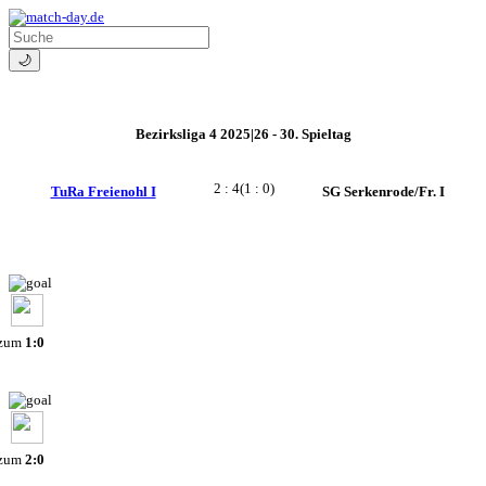
🌙
Bezirksliga 4 2025|26 - 30. Spieltag
2 : 4
(1 : 0)
TuRa Freienohl I
SG Serkenrode/Fr. I
 zum
1:0
 zum
2:0