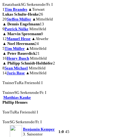
Ersatzbank
SG Serkenrode/Fr. I
1
Tim Brandes
▲
Torwart
Lukas Schulte-Henke
26
20
Steffen Müller
▲
Mittelfeld
▲
Dennis Engelmann
13
9
Patrick Nölke
Mittelfeld
▲
Marvin Spreemann
9
12
Manuel Hesse
▲
Abwehr
▲
Noel Heermann
24
5
Tim Müller
▲
Mittelfeld
▲
Peter Bauerdick
21
16
Henry Busch
Mittelfeld
▲
Philipp Schmidt-Holthöfer
2
8
Sean Michael
Mittelfeld
14
Joris Rose
▲
Mittelfeld
Trainer
TuRa Freienohl I
Trainer
SG Serkenrode/Fr. I
Matthias Kauke
Phillip Hennes
Tore
TuRa Freienohl I
Tore
SG Serkenrode/Fr. I
Benjamin Kemper
1:0
45
3. Saisontor