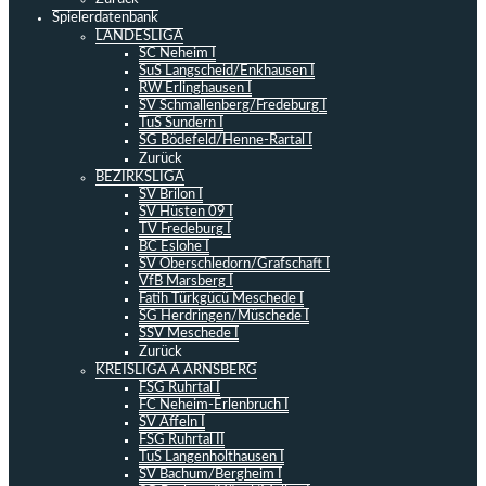
Spielerdatenbank
LANDESLIGA
SC Neheim I
SuS Langscheid/Enkhausen I
RW Erlinghausen I
SV Schmallenberg/Fredeburg I
TuS Sundern I
SG Bödefeld/Henne-Rartal I
Zurück
BEZIRKSLIGA
SV Brilon I
SV Hüsten 09 I
TV Fredeburg I
BC Eslohe I
SV Oberschledorn/Grafschaft I
VfB Marsberg I
Fatih Türkgücü Meschede I
SG Herdringen/Müschede I
SSV Meschede I
Zurück
KREISLIGA A ARNSBERG
FSG Ruhrtal I
FC Neheim-Erlenbruch I
SV Affeln I
FSG Ruhrtal II
TuS Langenholthausen I
SV Bachum/Bergheim I