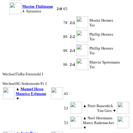
Maxim Thälmann
2:0
65
4. Saisontor
Moritz Heimes
78
2:1
Tor
Phillip Hennes
80
2:2
Tor
Phillip Hennes
90
2:3
Tor
Marvin Spreemann
90
2:4
Tor
Wechsel
TuRa Freienohl I
Wechsel
SG Serkenrode/Fr. I
▲
Manuel Hesse
Maurice Erlmann
45
▼
▲
Peter Bauerdick
53
Tim Gies
▼
▲
Noel Heermann
53
Marco Rademacher
▼