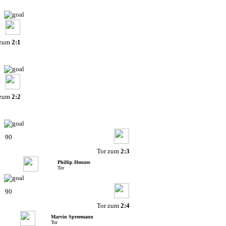
 zum
2:1
 zum
2:2
90
Tor zum
2:3
Phillip Hennes
Tor
90
Tor zum
2:4
Marvin Spreemann
Tor