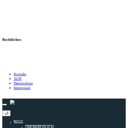
Spielerdatenbank
Transfers
Marktwerte
Statistiken
Gerüchte
Managerspiel
Rechtliches:
Kontakt
Nutzungsbedingungen
Datenschutz
Impressum
Kontakt
AGN
Datenschutz
Impressum
© 2013 - 2026 match-day.de | Die aktuellsten News des Sauerlandfußballs
🌙
News
ÜBERKREISLICH