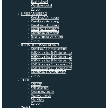
Bezirksliga 4
Westfalenpokal
Zurück
KREIS ARNSBERG
Kreisliga A Arnsberg
Kreisliga B Arnsberg
Kreisliga C Arnsberg
Kreisliga D Arnsberg
Kreispokal Arnsberg
Reservepokal Arnsberg
Zurück
KREIS HOCHSAUERLAND
Kreisliga A Hochsauerland
HSK-Kreisliga B (Findungsr. 1)
HSK-Kreisliga B (Findungsr. 2)
HSK-Kreisliga B (Findungsr. 3)
HSK-Kreisliga C (Findungsr. 1)
HSK-Kreisliga C (Findungsr. 2)
Kreispokal Hochsauerland
Zurück
TOOLS
Spieltag
Spielabsagen
Neuansetzungen
Teamvergleich
Merkliste
Zurück
Zurück