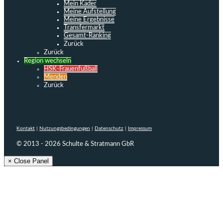
Mein Kader
Meine Aufstellung
Meine Ergebnisse
Transfermarkt
Gesamt-Ranking
Zurück
Zurück
Region wechseln
HSK-Frauenfußball
Menden
Zurück
Kontakt
|
Nutzungsbedingungen
|
Datenschutz
|
Impressum
© 2013 - 2026 Schulte & Stratmann GbR
× Close Panel