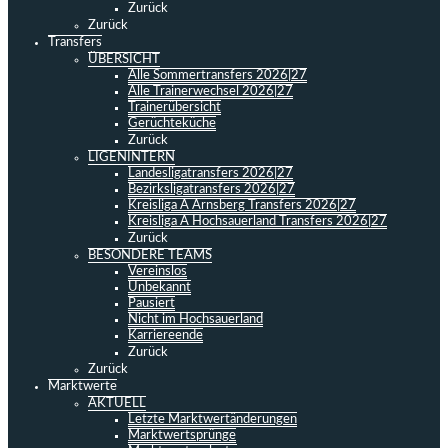
Zurück
Zurück
Transfers
ÜBERSICHT
Alle Sommertransfers 2026|27
Alle Trainerwechsel 2026|27
Trainerübersicht
Gerüchteküche
Zurück
LIGENINTERN
Landesligatransfers 2026|27
Bezirksligatransfers 2026|27
Kreisliga A Arnsberg Transfers 2026|27
Kreisliga A Hochsauerland Transfers 2026|27
Zurück
BESONDERE TEAMS
Vereinslos
Unbekannt
Pausiert
Nicht im Hochsauerland
Karriereende
Zurück
Zurück
Marktwerte
AKTUELL
Letzte Marktwertänderungen
Marktwertsprünge