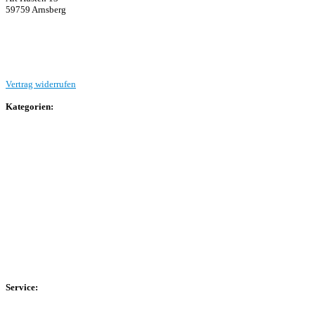
59759 Arnsberg
Beitrag einreichen
Vertrag widerrufen
Kategorien:
Allgemein
Landesliga 2
Bezirksliga 4
Kreisliga A Arnsberg
Kreisliga A Hochsauerland
Kreisliga B Arnsberg
Kreisliga B Hochsauerland
Kreisliga C Arnsberg
HSK-Kreisliga C West
HSK-Kreisliga C Ost
Kreisliga D Arnsberg
Service:
Spieltag