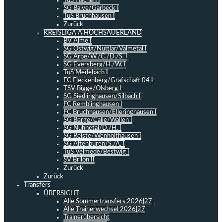
TuS Hachen I
SG Balve/Garbeck I
TuS Bruchhausen I
Zurück
KREISLIGA A HOCHSAUERLAND
BV Alme I
SG Ostwig/Nuttlar/Valmetal I
SG Arpe/W./C./D./S. I
SG Eversberg/H./W. I
TuS Medebach I
FC Fleckenberg/Grafschaft 04 I
TSV Bigge/Olsberg I
SG Siedlinghausen/Silbach I
FC Remblinghausen I
FC Bruchhausen/Elleringhausen I
SG Berge/Calle/Wallen I
SG Nuhnetal/D./H. I
SG Reiste/Wenholthausen I
SG Altenbüren/S./A. I
TuS Velmede/Bestwig I
SV Brilon II
Zurück
Zurück
Transfers
ÜBERSICHT
Alle Sommertransfers 2026|27
Alle Trainerwechsel 2026|27
Trainerübersicht