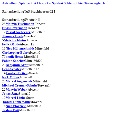
Aufstellung
Spielbericht
Liveticker
Spielort
Schiedsrichter
Teamvergleich
Startaufstellung
TuS Bruchhausen 02 I
Startaufstellung
SV Affeln II
28
Marvin Tuschmann
Torwart
Elias Levermann
Torwart
1
17
Pascal Niebecker
Mittelfeld
Thomas Tusch
Abwehr
2
5
Mats Jochheim
Abwehr
Felix Gödde
Abwehr
15
11
Nico Hültenschmidt
Mittelfeld
Christopher Bohr
Abwehr
9
7
Jannik Hense
Mittelfeld
Fabian Sanchez
Mittelfeld
22
23
Benjamin Kraft
Mittelfeld
Leon Schäfer
Mittelfeld
17
14
Tjorben Betten
Abwehr
Nick Müller
Abwehr
8
27
Marcel Angenendt
Mittelfeld
Michael Cremer-Schulte
Torwart
14
22
Marvin Weber
Abwehr
Jonas Jatta
Sturm
10
10
Marcel Linke
Sturm
Daniel Linnemann
Abwehr
4
16
Nico Ploczicki
Mittelfeld
Joshua Bott
Mittelfeld
11