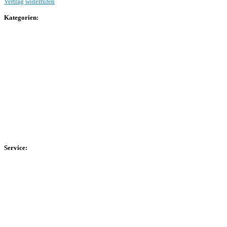
Vertrag widerrufen
Kategorien:
Allgemein
Landesliga 2
Bezirksliga 4
Kreisliga A Arnsberg
Kreisliga A Hochsauerland
Kreisliga B Arnsberg
Kreisliga B Hochsauerland
Kreisliga C Arnsberg
HSK-Kreisliga C West
HSK-Kreisliga C Ost
Kreisliga D Arnsberg
Service:
Spieltag
Spielerdatenbank
Transfers
Marktwerte
Statistiken
Gerüchte
Managerspiel