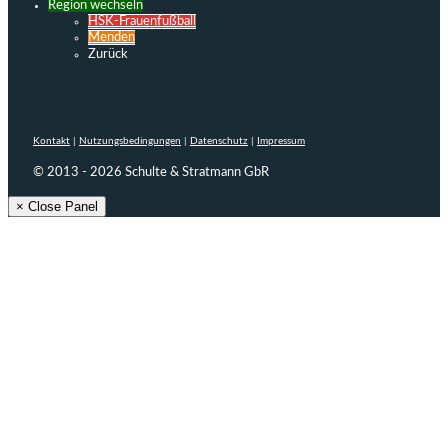
Region wechseln
HSK-Frauenfußball
Menden
Zurück
Kontakt
|
Nutzungsbedingungen
|
Datenschutz
|
Impressum
© 2013 - 2026 Schulte & Stratmann GbR
× Close Panel