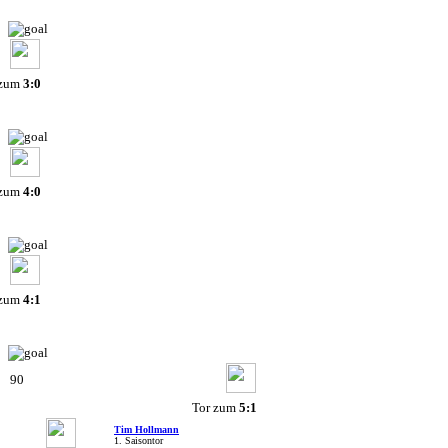
 zum
3:0
 zum
4:0
 zum
4:1
90
Tor zum
5:1
Tim Hollmann
1. Saisontor