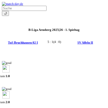
🌙
B-Liga Arnsberg 2025|26 - 1. Spieltag
5 : 1
(4 : 0)
TuS Bruchhausen 02 I
SV Affeln II
 zum
1:0
 zum
2:0