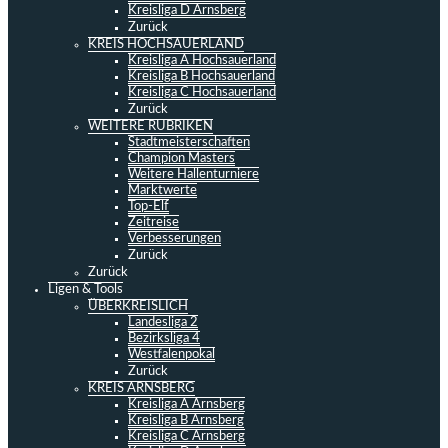
Kreisliga D Arnsberg
Zurück
KREIS HOCHSAUERLAND
Kreisliga A Hochsauerland
Kreisliga B Hochsauerland
Kreisliga C Hochsauerland
Zurück
WEITERE RUBRIKEN
Stadtmeisterschaften
Champion Masters
Weitere Hallenturniere
Marktwerte
Top-Elf
Zeitreise
Verbesserungen
Zurück
Zurück
Ligen & Tools
ÜBERKREISLICH
Landesliga 2
Bezirksliga 4
Westfalenpokal
Zurück
KREIS ARNSBERG
Kreisliga A Arnsberg
Kreisliga B Arnsberg
Kreisliga C Arnsberg