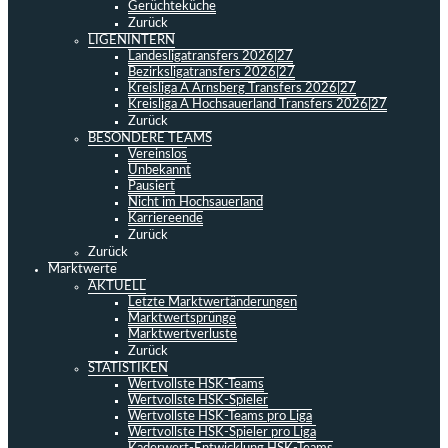
Gerüchteküche
Zurück
LIGENINTERN
Landesligatransfers 2026|27
Bezirksligatransfers 2026|27
Kreisliga A Arnsberg Transfers 2026|27
Kreisliga A Hochsauerland Transfers 2026|27
Zurück
BESONDERE TEAMS
Vereinslos
Unbekannt
Pausiert
Nicht im Hochsauerland
Karriereende
Zurück
Zurück
Marktwerte
AKTUELL
Letzte Marktwertänderungen
Marktwertsprünge
Marktwertverluste
Zurück
STATISTIKEN
Wertvollste HSK-Teams
Wertvollste HSK-Spieler
Wertvollste HSK-Teams pro Liga
Wertvollste HSK-Spieler pro Liga