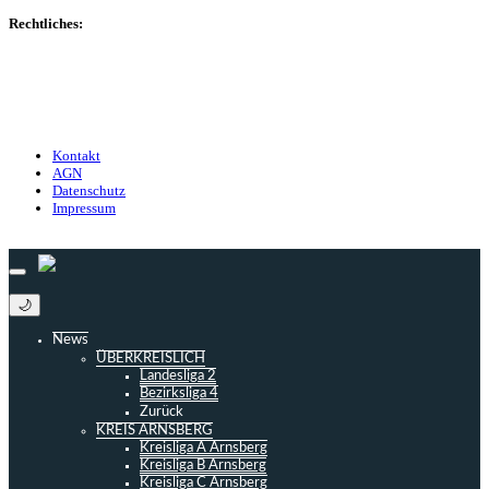
Rechtliches:
Kontakt
Nutzungsbedingungen
Datenschutz
Impressum
Kontakt
AGN
Datenschutz
Impressum
© 2013 - 2026 match-day.de | Die aktuellsten News des Sauerlandfußballs
🌙
News
ÜBERKREISLICH
Landesliga 2
Bezirksliga 4
Zurück
KREIS ARNSBERG
Kreisliga A Arnsberg
Kreisliga B Arnsberg
Kreisliga C Arnsberg