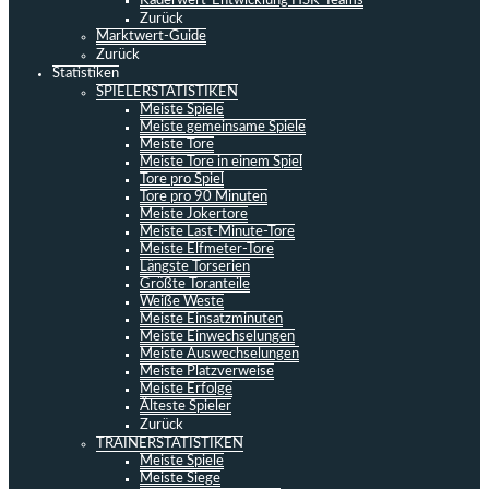
Kaderwert-Entwicklung HSK-Teams
Zurück
Marktwert-Guide
Zurück
Statistiken
SPIELERSTATISTIKEN
Meiste Spiele
Meiste gemeinsame Spiele
Meiste Tore
Meiste Tore in einem Spiel
Tore pro Spiel
Tore pro 90 Minuten
Meiste Jokertore
Meiste Last-Minute-Tore
Meiste Elfmeter-Tore
Längste Torserien
Größte Toranteile
Weiße Weste
Meiste Einsatzminuten
Meiste Einwechselungen
Meiste Auswechselungen
Meiste Platzverweise
Meiste Erfolge
Älteste Spieler
Zurück
TRAINERSTATISTIKEN
Meiste Spiele
Meiste Siege