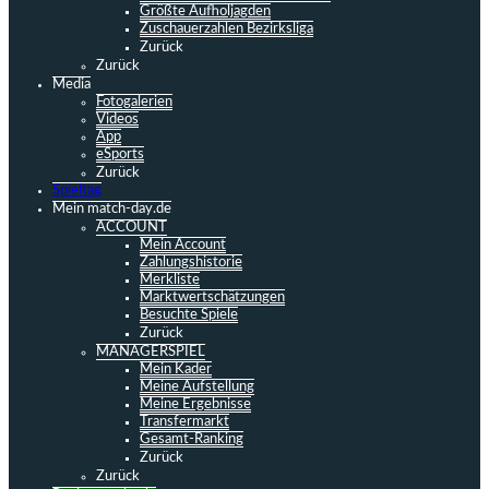
Größte Aufholjagden
Zuschauerzahlen Bezirksliga
Zurück
Zurück
Media
Fotogalerien
Videos
App
eSports
Zurück
Spieltag
Mein match-day.de
ACCOUNT
Mein Account
Zahlungshistorie
Merkliste
Marktwertschätzungen
Besuchte Spiele
Zurück
MANAGERSPIEL
Mein Kader
Meine Aufstellung
Meine Ergebnisse
Transfermarkt
Gesamt-Ranking
Zurück
Zurück