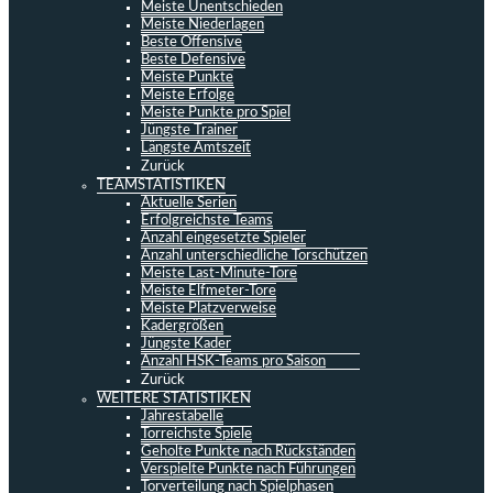
Meiste Unentschieden
Meiste Niederlagen
Beste Offensive
Beste Defensive
Meiste Punkte
Meiste Erfolge
Meiste Punkte pro Spiel
Jüngste Trainer
Längste Amtszeit
Zurück
TEAMSTATISTIKEN
Aktuelle Serien
Erfolgreichste Teams
Anzahl eingesetzte Spieler
Anzahl unterschiedliche Torschützen
Meiste Last-Minute-Tore
Meiste Elfmeter-Tore
Meiste Platzverweise
Kadergrößen
Jüngste Kader
Anzahl HSK-Teams pro Saison
Zurück
WEITERE STATISTIKEN
Jahrestabelle
Torreichste Spiele
Geholte Punkte nach Rückständen
Verspielte Punkte nach Führungen
Torverteilung nach Spielphasen