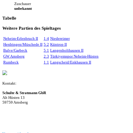
Zuschauer
unbekannt
Tabelle
Weitere Partien des Spieltages
Neheim-Erlenbruch II
1:4
Niedereimer
Herdringen/Müschede II
5:2
Küntrop II
Balve/Garbeck
5:1
Langenholthausen II
GW Arnsberg
2:3
Türkiyemspor Neheim-Hüsten
Rumbeck
1:1
Langscheid/Enkhausen II
Kontakt:
Schulte & Stratmann GbR
Alt Hüsten 13
59759 Arnsberg
Beitrag einreichen