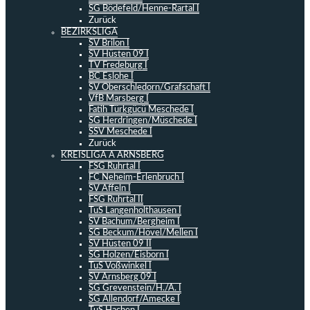
SG Bödefeld/Henne-Rartal I
Zurück
BEZIRKSLIGA
SV Brilon I
SV Hüsten 09 I
TV Fredeburg I
BC Eslohe I
SV Oberschledorn/Grafschaft I
VfB Marsberg I
Fatih Türkgücü Meschede I
SG Herdringen/Müschede I
SSV Meschede I
Zurück
KREISLIGA A ARNSBERG
FSG Ruhrtal I
FC Neheim-Erlenbruch I
SV Affeln I
FSG Ruhrtal II
TuS Langenholthausen I
SV Bachum/Bergheim I
SG Beckum/Hövel/Mellen I
SV Hüsten 09 II
SG Holzen/Eisborn I
TuS Voßwinkel I
SV Arnsberg 09 I
SG Grevenstein/H./A. I
SG Allendorf/Amecke I