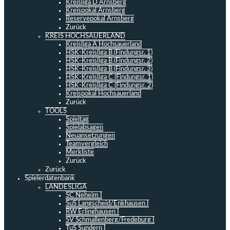
Kreisliga D Arnsberg
Kreispokal Arnsberg
Reservepokal Arnsberg
Zurück
KREIS HOCHSAUERLAND
Kreisliga A Hochsauerland
HSK-Kreisliga B (Findungsr. 1)
HSK-Kreisliga B (Findungsr. 2)
HSK-Kreisliga B (Findungsr. 3)
HSK-Kreisliga C (Findungsr. 1)
HSK-Kreisliga C (Findungsr. 2)
Kreispokal Hochsauerland
Zurück
TOOLS
Spieltag
Spielabsagen
Neuansetzungen
Teamvergleich
Merkliste
Zurück
Zurück
Spielerdatenbank
LANDESLIGA
SC Neheim I
SuS Langscheid/Enkhausen I
RW Erlinghausen I
SV Schmallenberg/Fredeburg I
TuS Sundern I