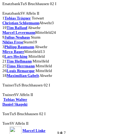
Ersatzbank
TuS Bruchhausen 02 I
Ersatzbank
SV Affeln II
1
Tobias Trägner
Torwart
Christian Schlotmann
Abwehr
3
19
Tim Ballauf
Abwehr
Marcel Levermann
Mittelfeld
24
9
Julius Neuhaus
Sturm
Niklas Frese
Sturm
19
3
Philipp Baumann
Abwehr
Mirco Bauer
Mittelfeld
13
6
Lars Hecking
Mittelfeld
21
Tim Hollmann
Mittelfeld
25
Timo Herrmann
Mittelfeld
26
Louis Remarque
Mittelfeld
18
Maximilian Gabelt
Abwehr
Trainer
TuS Bruchhausen 02 I
Trainer
SV Affeln II
Tobias Walter
Daniel Skapski
Tore
TuS Bruchhausen 02 I
Tore
SV Affeln II
Marcel Linke
1:0
7