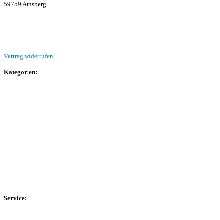
59759 Arnsberg
Beitrag einreichen
Vertrag widerrufen
Kategorien:
Allgemein
Landesliga 2
Bezirksliga 4
Kreisliga A Arnsberg
Kreisliga A Hochsauerland
Kreisliga B Arnsberg
Kreisliga B Hochsauerland
Kreisliga C Arnsberg
HSK-Kreisliga C West
HSK-Kreisliga C Ost
Kreisliga D Arnsberg
Service:
Spieltag