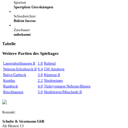
Spielort
Sportplatz Gierskämpen
Schiedsrichter
Bülent Incesu
Zuschauer
unbekannt
Tabelle
Weitere Partien des Spieltages
Langenholthausen II
1:0
Ruhrtal
Neheim-Erlenbruch II
0:4
GW Arnsberg
Balve/Garbeck
3:0
Küntrop II
Korriku
2:2
Niedereimer
Rumbeck
4:0
Türkiyemspor Neheim-Hüsten
Bruchhausen
5:0
Herdringen/Müschede II
Kontakt:
Schulte & Stratmann GbR
Alt Hüsten 13