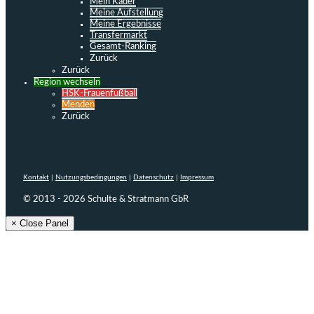
Mein Kader
Meine Aufstellung
Meine Ergebnisse
Transfermarkt
Gesamt-Ranking
Zurück
Zurück
Region wechseln
HSK-Frauenfußball
Menden
Zurück
Kontakt
|
Nutzungsbedingungen
|
Datenschutz
|
Impressum
© 2013 - 2026 Schulte & Stratmann GbR
× Close Panel