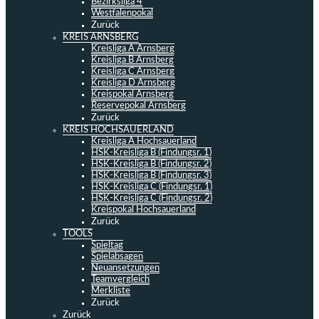
Bezirksliga 4
Westfalenpokal
Zurück
KREIS ARNSBERG
Kreisliga A Arnsberg
Kreisliga B Arnsberg
Kreisliga C Arnsberg
Kreisliga D Arnsberg
Kreispokal Arnsberg
Reservepokal Arnsberg
Zurück
KREIS HOCHSAUERLAND
Kreisliga A Hochsauerland
HSK-Kreisliga B (Findungsr. 1)
HSK-Kreisliga B (Findungsr. 2)
HSK-Kreisliga B (Findungsr. 3)
HSK-Kreisliga C (Findungsr. 1)
HSK-Kreisliga C (Findungsr. 2)
Kreispokal Hochsauerland
Zurück
TOOLS
Spieltag
Spielabsagen
Neuansetzungen
Teamvergleich
Merkliste
Zurück
Zurück