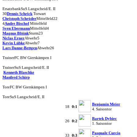
Ersatzbank
SuS Langscheid/E. II
30
Dennis Schrick
Torwart
Christoph Schröder
Mittelfeld
22
4
Andre Bischof
Mittelfeld
Sven Ebermann
Mittelfeld
4
Magnus Blöink
Sturm
23
Niclas Erner
Abwehr
5
Kevin Lübke
Abwehr
7
Lars Danne-Bettgen
Abwehr
26
Trainer
FC BW Gierskämpen I
Trainer
SuS Langscheid/E. II
Kenneth Blaschke
Manfred Schirp
Tore
FC BW Gierskämpen I
Tore
SuS Langscheid/E. II
Benjamin Meier
18
0:1
4. Saisontor
Bartek Dybiec
26
0:2
1. Saisontor
Pasquale Curcio
33
0:3