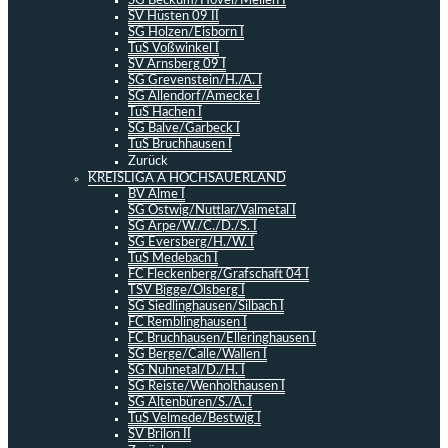
SG Beckum/Hövel/Mellen I
SV Hüsten 09 II
SG Holzen/Eisborn I
TuS Voßwinkel I
SV Arnsberg 09 I
SG Grevenstein/H./A. I
SG Allendorf/Amecke I
TuS Hachen I
SG Balve/Garbeck I
TuS Bruchhausen I
Zurück
KREISLIGA A HOCHSAUERLAND
BV Alme I
SG Ostwig/Nuttlar/Valmetal I
SG Arpe/W./C./D./S. I
SG Eversberg/H./W. I
TuS Medebach I
FC Fleckenberg/Grafschaft 04 I
TSV Bigge/Olsberg I
SG Siedlinghausen/Silbach I
FC Remblinghausen I
FC Bruchhausen/Elleringhausen I
SG Berge/Calle/Wallen I
SG Nuhnetal/D./H. I
SG Reiste/Wenholthausen I
SG Altenbüren/S./A. I
TuS Velmede/Bestwig I
SV Brilon II