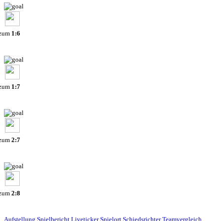
 zum
1:6
 zum
1:7
 zum
2:7
 zum
2:8
Aufstellung
Spielbericht
Liveticker
Spielort
Schiedsrichter
Teamvergleich