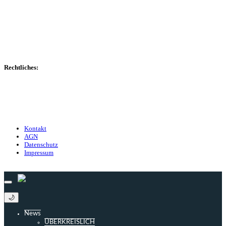
Spielerdatenbank
Transfers
Marktwerte
Statistiken
Gerüchte
Managerspiel
Rechtliches:
Kontakt
Nutzungsbedingungen
Datenschutz
Impressum
Kontakt
AGN
Datenschutz
Impressum
© 2013 - 2026 match-day.de | Die aktuellsten News des Sauerlandfußballs
🌙
News
ÜBERKREISLICH