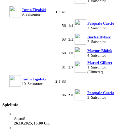
1. Saisontor
Justin Figalski
1:3
47
9. Saisontor
Pasquale Curcio
56
1:4
2. Saisontor
Bartek Dybiec
63
1:5
2. Saisontor
Magnus Blöink
68
1:6
4. Saisontor
Marcel Gilbert
81
1:7
1. Saisontor
(Elfmeter)
Justin Figalski
2:7
83
10. Saisontor
Pasquale Curcio
86
2:8
3. Saisontor
Spielinfo
Anstoß
26.10.2025, 15:00 Uhr