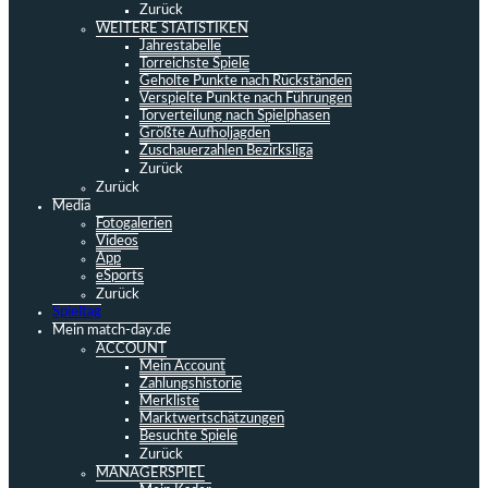
Zurück
WEITERE STATISTIKEN
Jahrestabelle
Torreichste Spiele
Geholte Punkte nach Rückständen
Verspielte Punkte nach Führungen
Torverteilung nach Spielphasen
Größte Aufholjagden
Zuschauerzahlen Bezirksliga
Zurück
Zurück
Media
Fotogalerien
Videos
App
eSports
Zurück
Spieltag
Mein match-day.de
ACCOUNT
Mein Account
Zahlungshistorie
Merkliste
Marktwertschätzungen
Besuchte Spiele
Zurück
MANAGERSPIEL