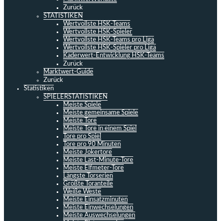
Zurück
STATISTIKEN
Wertvollste HSK-Teams
Wertvollste HSK-Spieler
Wertvollste HSK-Teams pro Liga
Wertvollste HSK-Spieler pro Liga
Kaderwert-Entwicklung HSK-Teams
Zurück
Marktwert-Guide
Zurück
Statistiken
SPIELERSTATISTIKEN
Meiste Spiele
Meiste gemeinsame Spiele
Meiste Tore
Meiste Tore in einem Spiel
Tore pro Spiel
Tore pro 90 Minuten
Meiste Jokertore
Meiste Last-Minute-Tore
Meiste Elfmeter-Tore
Längste Torserien
Größte Toranteile
Weiße Weste
Meiste Einsatzminuten
Meiste Einwechselungen
Meiste Auswechselungen