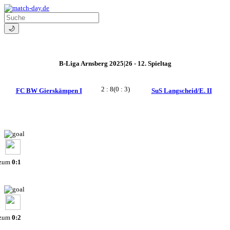
🌙
B-Liga Arnsberg 2025|26 - 12. Spieltag
2 : 8
(0 : 3)
FC BW Gierskämpen I
SuS Langscheid/E. II
 zum
0:1
 zum
0:2