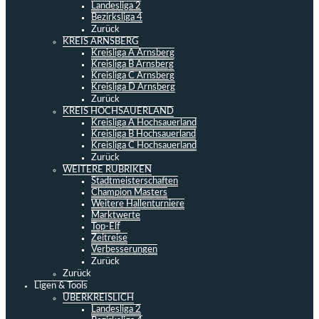
Landesliga 2
Bezirksliga 4
Zurück
KREIS ARNSBERG
Kreisliga A Arnsberg
Kreisliga B Arnsberg
Kreisliga C Arnsberg
Kreisliga D Arnsberg
Zurück
KREIS HOCHSAUERLAND
Kreisliga A Hochsauerland
Kreisliga B Hochsauerland
Kreisliga C Hochsauerland
Zurück
WEITERE RUBRIKEN
Stadtmeisterschaften
Champion Masters
Weitere Hallenturniere
Marktwerte
Top-Elf
Zeitreise
Verbesserungen
Zurück
Zurück
Ligen & Tools
ÜBERKREISLICH
Landesliga 2