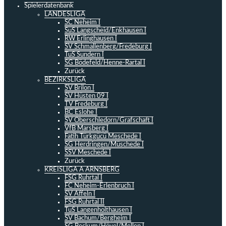
Spielerdatenbank
LANDESLIGA
SC Neheim I
SuS Langscheid/Enkhausen I
RW Erlinghausen I
SV Schmallenberg/Fredeburg I
TuS Sundern I
SG Bödefeld/Henne-Rartal I
Zurück
BEZIRKSLIGA
SV Brilon I
SV Hüsten 09 I
TV Fredeburg I
BC Eslohe I
SV Oberschledorn/Grafschaft I
VfB Marsberg I
Fatih Türkgücü Meschede I
SG Herdringen/Müschede I
SSV Meschede I
Zurück
KREISLIGA A ARNSBERG
FSG Ruhrtal I
FC Neheim-Erlenbruch I
SV Affeln I
FSG Ruhrtal II
TuS Langenholthausen I
SV Bachum/Bergheim I