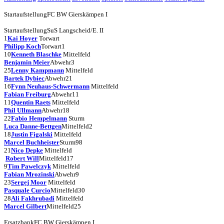
Startaufstellung
FC BW Gierskämpen I
Startaufstellung
SuS Langscheid/E. II
1
Kai Hoyer
Torwart
Philipp Koch
Torwart
1
10
Kenneth Blaschke
Mittelfeld
Benjamin Meier
Abwehr
3
25
Lenny Kampmann
Mittelfeld
Bartek Dybiec
Abwehr
21
16
Fynn Neuhaus-Schwermann
Mittelfeld
Fabian Freiburg
Abwehr
11
11
Quentin Raets
Mittelfeld
Phil Ullmann
Abwehr
18
22
Fabio Hempelmann
Sturm
Luca Danne-Bettgen
Mittelfeld
2
18
Justin Figalski
Mittelfeld
Marcel Buchheister
Sturm
98
21
Nico Depke
Mittelfeld
Robert Will
Mittelfeld
17
9
Tim Pawelczyk
Mittelfeld
Fabian Mrozinski
Abwehr
9
23
Sergej Moor
Mittelfeld
Pasquale Curcio
Mittelfeld
30
28
Ali Fakhrubadi
Mittelfeld
Marcel Gilbert
Mittelfeld
25
Ersatzbank
FC BW Gierskämpen I