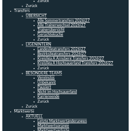
Zurück
Zurück
Transfers
ÜBERSICHT
Alle Sommertransfers 2026|27
Alle Trainerwechsel 2026|27
Trainerübersicht
Gerüchteküche
Zurück
LIGENINTERN
Landesligatransfers 2026|27
Bezirksligatransfers 2026|27
Kreisliga A Arnsberg Transfers 2026|27
Kreisliga A Hochsauerland Transfers 2026|27
Zurück
BESONDERE TEAMS
Vereinslos
Unbekannt
Pausiert
Nicht im Hochsauerland
Karriereende
Zurück
Zurück
Marktwerte
AKTUELL
Letzte Marktwertänderungen
Marktwertsprünge
Marktwertverluste