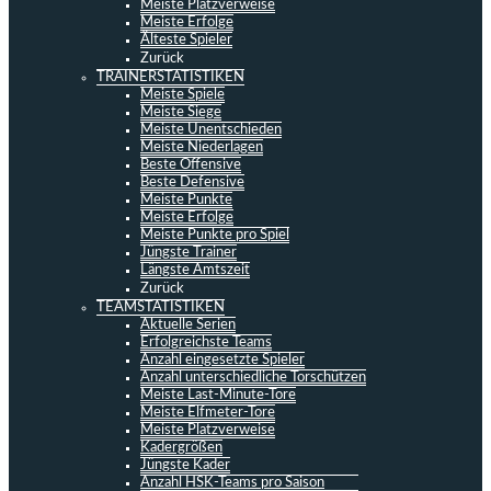
Meiste Platzverweise
Meiste Erfolge
Älteste Spieler
Zurück
TRAINERSTATISTIKEN
Meiste Spiele
Meiste Siege
Meiste Unentschieden
Meiste Niederlagen
Beste Offensive
Beste Defensive
Meiste Punkte
Meiste Erfolge
Meiste Punkte pro Spiel
Jüngste Trainer
Längste Amtszeit
Zurück
TEAMSTATISTIKEN
Aktuelle Serien
Erfolgreichste Teams
Anzahl eingesetzte Spieler
Anzahl unterschiedliche Torschützen
Meiste Last-Minute-Tore
Meiste Elfmeter-Tore
Meiste Platzverweise
Kadergrößen
Jüngste Kader
Anzahl HSK-Teams pro Saison