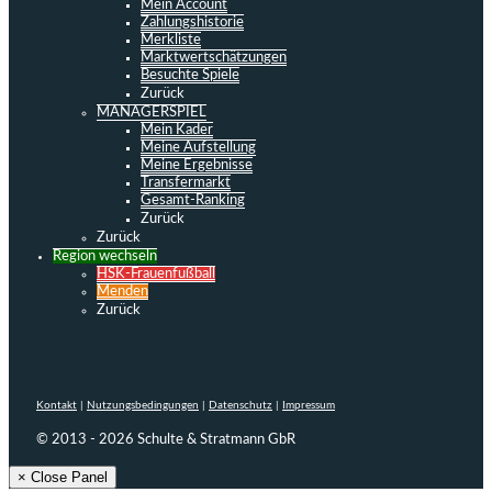
Mein Account
Zahlungshistorie
Merkliste
Marktwertschätzungen
Besuchte Spiele
Zurück
MANAGERSPIEL
Mein Kader
Meine Aufstellung
Meine Ergebnisse
Transfermarkt
Gesamt-Ranking
Zurück
Zurück
Region wechseln
HSK-Frauenfußball
Menden
Zurück
Kontakt
|
Nutzungsbedingungen
|
Datenschutz
|
Impressum
© 2013 - 2026 Schulte & Stratmann GbR
× Close Panel