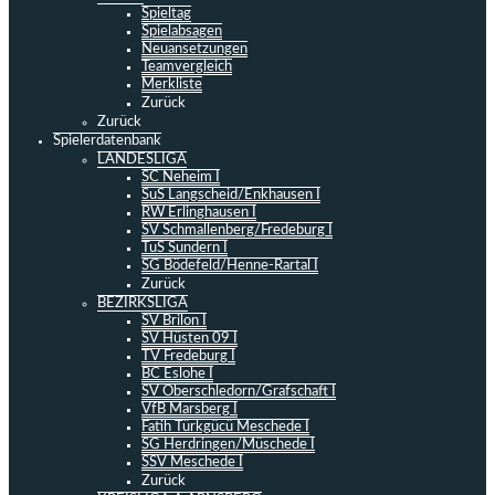
Spieltag
Spielabsagen
Neuansetzungen
Teamvergleich
Merkliste
Zurück
Zurück
Spielerdatenbank
LANDESLIGA
SC Neheim I
SuS Langscheid/Enkhausen I
RW Erlinghausen I
SV Schmallenberg/Fredeburg I
TuS Sundern I
SG Bödefeld/Henne-Rartal I
Zurück
BEZIRKSLIGA
SV Brilon I
SV Hüsten 09 I
TV Fredeburg I
BC Eslohe I
SV Oberschledorn/Grafschaft I
VfB Marsberg I
Fatih Türkgücü Meschede I
SG Herdringen/Müschede I
SSV Meschede I
Zurück