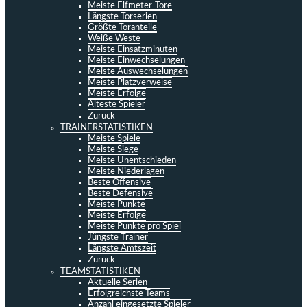
Meiste Elfmeter-Tore
Längste Torserien
Größte Toranteile
Weiße Weste
Meiste Einsatzminuten
Meiste Einwechselungen
Meiste Auswechselungen
Meiste Platzverweise
Meiste Erfolge
Älteste Spieler
Zurück
TRAINERSTATISTIKEN
Meiste Spiele
Meiste Siege
Meiste Unentschieden
Meiste Niederlagen
Beste Offensive
Beste Defensive
Meiste Punkte
Meiste Erfolge
Meiste Punkte pro Spiel
Jüngste Trainer
Längste Amtszeit
Zurück
TEAMSTATISTIKEN
Aktuelle Serien
Erfolgreichste Teams
Anzahl eingesetzte Spieler