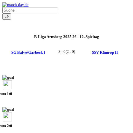
🌙
B-Liga Arnsberg 2025|26 - 12. Spieltag
3 : 0
(2 : 0)
SG Balve/Garbeck I
SSV Küntrop II
 zum
1:0
 zum
2:0