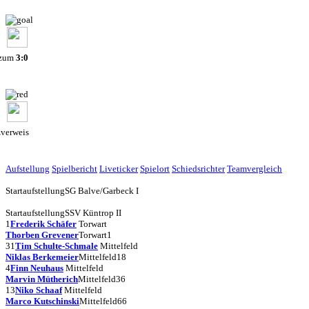
 zum
3:0
zverweis
Aufstellung
Spielbericht
Liveticker
Spielort
Schiedsrichter
Teamvergleich
Startaufstellung
SG Balve/Garbeck I
Startaufstellung
SSV Küntrop II
1
Frederik Schäfer
Torwart
Thorben Grevener
Torwart
1
31
Tim Schulte-Schmale
Mittelfeld
Niklas Berkemeier
Mittelfeld
18
4
Finn Neuhaus
Mittelfeld
Marvin Mütherich
Mittelfeld
36
13
Niko Schaaf
Mittelfeld
Marco Kutschinski
Mittelfeld
66