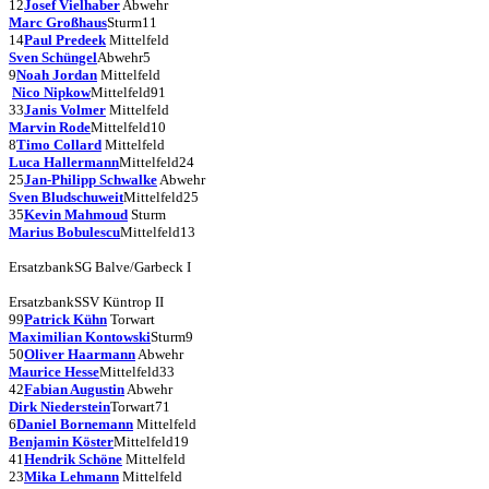
12
Josef Vielhaber
Abwehr
Marc Großhaus
Sturm
11
14
Paul Predeek
Mittelfeld
Sven Schüngel
Abwehr
5
9
Noah Jordan
Mittelfeld
Nico Nipkow
Mittelfeld
91
33
Janis Volmer
Mittelfeld
Marvin Rode
Mittelfeld
10
8
Timo Collard
Mittelfeld
Luca Hallermann
Mittelfeld
24
25
Jan-Philipp Schwalke
Abwehr
Sven Bludschuweit
Mittelfeld
25
35
Kevin Mahmoud
Sturm
Marius Bobulescu
Mittelfeld
13
Ersatzbank
SG Balve/Garbeck I
Ersatzbank
SSV Küntrop II
99
Patrick Kühn
Torwart
Maximilian Kontowski
Sturm
9
50
Oliver Haarmann
Abwehr
Maurice Hesse
Mittelfeld
33
42
Fabian Augustin
Abwehr
Dirk Niederstein
Torwart
71
6
Daniel Bornemann
Mittelfeld
Benjamin Köster
Mittelfeld
19
41
Hendrik Schöne
Mittelfeld
23
Mika Lehmann
Mittelfeld