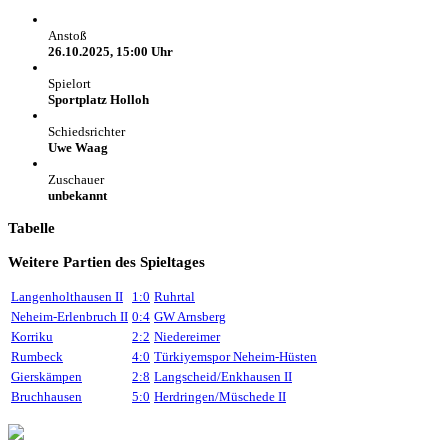
Anstoß
26.10.2025, 15:00 Uhr
Spielort
Sportplatz Holloh
Schiedsrichter
Uwe Waag
Zuschauer
unbekannt
Tabelle
Weitere Partien des Spieltages
Langenholthausen II
1:0
Ruhrtal
Neheim-Erlenbruch II
0:4
GW Arnsberg
Korriku
2:2
Niedereimer
Rumbeck
4:0
Türkiyemspor Neheim-Hüsten
Gierskämpen
2:8
Langscheid/Enkhausen II
Bruchhausen
5:0
Herdringen/Müschede II