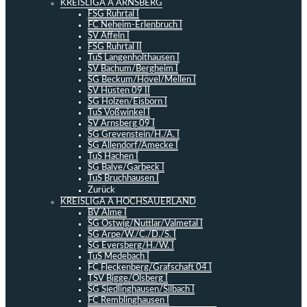
KREISLIGA A ARNSBERG
FSG Ruhrtal I
FC Neheim-Erlenbruch I
SV Affeln I
FSG Ruhrtal II
TuS Langenholthausen I
SV Bachum/Bergheim I
SG Beckum/Hövel/Mellen I
SV Hüsten 09 II
SG Holzen/Eisborn I
TuS Voßwinkel I
SV Arnsberg 09 I
SG Grevenstein/H./A. I
SG Allendorf/Amecke I
TuS Hachen I
SG Balve/Garbeck I
TuS Bruchhausen I
Zurück
KREISLIGA A HOCHSAUERLAND
BV Alme I
SG Ostwig/Nuttlar/Valmetal I
SG Arpe/W./C./D./S. I
SG Eversberg/H./W. I
TuS Medebach I
FC Fleckenberg/Grafschaft 04 I
TSV Bigge/Olsberg I
SG Siedlinghausen/Silbach I
FC Remblinghausen I