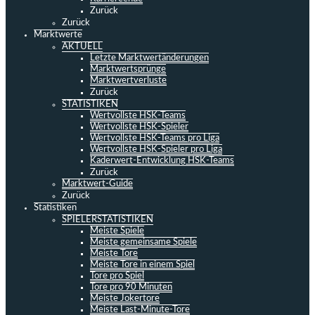
Zurück
Zurück
Marktwerte
AKTUELL
Letzte Marktwertänderungen
Marktwertsprünge
Marktwertverluste
Zurück
STATISTIKEN
Wertvollste HSK-Teams
Wertvollste HSK-Spieler
Wertvollste HSK-Teams pro Liga
Wertvollste HSK-Spieler pro Liga
Kaderwert-Entwicklung HSK-Teams
Zurück
Marktwert-Guide
Zurück
Statistiken
SPIELERSTATISTIKEN
Meiste Spiele
Meiste gemeinsame Spiele
Meiste Tore
Meiste Tore in einem Spiel
Tore pro Spiel
Tore pro 90 Minuten
Meiste Jokertore
Meiste Last-Minute-Tore