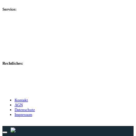
Service:
Spieltag
Spielerdatenbank
Transfers
Marktwerte
Statistiken
Gerüchte
Managerspiel
Rechtliches:
Kontakt
Nutzungsbedingungen
Datenschutz
Impressum
Kontakt
AGN
Datenschutz
Impressum
© 2013 - 2026 match-day.de | Die aktuellsten News des Sauerlandfußballs