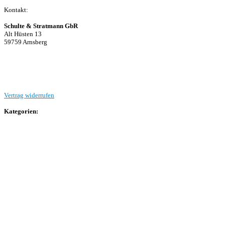
Kontakt:
Schulte & Stratmann GbR
Alt Hüsten 13
59759 Arnsberg
Beitrag einreichen
Vertrag widerrufen
Kategorien:
Allgemein
Landesliga 2
Bezirksliga 4
Kreisliga A Arnsberg
Kreisliga A Hochsauerland
Kreisliga B Arnsberg
Kreisliga B Hochsauerland
Kreisliga C Arnsberg
HSK-Kreisliga C West
HSK-Kreisliga C Ost
Kreisliga D Arnsberg