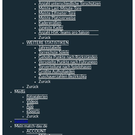
Anzahl unterschiedliche Torschützen
Meiste Last-Minute-Tore
Meiste Elfmeter-Tore
Meiste Platzverweise
Kadergrößen
Jüngste Kader
Anzahl HSK-Teams pro Saison
Zurück
WEITERE STATISTIKEN
Jahrestabelle
Torreichste Spiele
Geholte Punkte nach Rückständen
Verspielte Punkte nach Führungen
Torverteilung nach Spielphasen
Größte Aufholjagden
Zuschauerzahlen Bezirksliga
Zurück
Zurück
Media
Fotogalerien
Videos
App
eSports
Zurück
Spieltag
Mein match-day.de
ACCOUNT