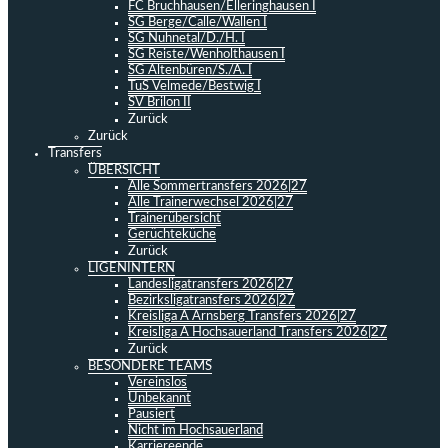
FC Bruchhausen/Elleringhausen I
SG Berge/Calle/Wallen I
SG Nuhnetal/D./H. I
SG Reiste/Wenholthausen I
SG Altenbüren/S./A. I
TuS Velmede/Bestwig I
SV Brilon II
Zurück
Zurück
Transfers
ÜBERSICHT
Alle Sommertransfers 2026|27
Alle Trainerwechsel 2026|27
Trainerübersicht
Gerüchteküche
Zurück
LIGENINTERN
Landesligatransfers 2026|27
Bezirksligatransfers 2026|27
Kreisliga A Arnsberg Transfers 2026|27
Kreisliga A Hochsauerland Transfers 2026|27
Zurück
BESONDERE TEAMS
Vereinslos
Unbekannt
Pausiert
Nicht im Hochsauerland
Karriereende