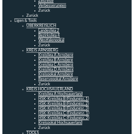
Zeitreise
Verbesserungen
Zurück
Zurück
Ligen & Tools
ÜBERKREISLICH
Landesliga 2
Bezirksliga 4
Westfalenpokal
Zurück
KREIS ARNSBERG
Kreisliga A Arnsberg
Kreisliga B Arnsberg
Kreisliga C Arnsberg
Kreisliga D Arnsberg
Kreispokal Arnsberg
Reservepokal Arnsberg
Zurück
KREIS HOCHSAUERLAND
Kreisliga A Hochsauerland
HSK-Kreisliga B (Findungsr. 1)
HSK-Kreisliga B (Findungsr. 2)
HSK-Kreisliga B (Findungsr. 3)
HSK-Kreisliga C (Findungsr. 1)
HSK-Kreisliga C (Findungsr. 2)
Kreispokal Hochsauerland
Zurück
TOOLS