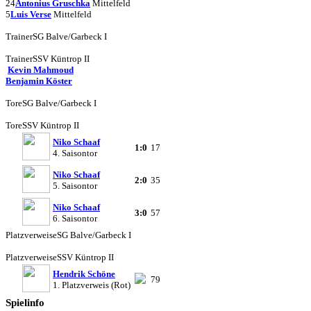
24
Antonius Gruschka
Mittelfeld
5
Luis Verse
Mittelfeld
Trainer
SG Balve/Garbeck I
Trainer
SSV Küntrop II
Kevin Mahmoud
Benjamin Köster
Tore
SG Balve/Garbeck I
Tore
SSV Küntrop II
Niko Schaaf
1:0
17
4. Saisontor
Niko Schaaf
2:0
35
5. Saisontor
Niko Schaaf
3:0
57
6. Saisontor
Platzverweise
SG Balve/Garbeck I
Platzverweise
SSV Küntrop II
Hendrik Schöne
79
1. Platzverweis (Rot)
Spielinfo