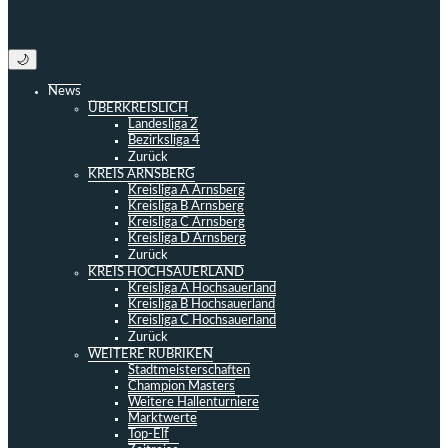
🌙
News
ÜBERKREISLICH
Landesliga 2
Bezirksliga 4
Zurück
KREIS ARNSBERG
Kreisliga A Arnsberg
Kreisliga B Arnsberg
Kreisliga C Arnsberg
Kreisliga D Arnsberg
Zurück
KREIS HOCHSAUERLAND
Kreisliga A Hochsauerland
Kreisliga B Hochsauerland
Kreisliga C Hochsauerland
Zurück
WEITERE RUBRIKEN
Stadtmeisterschaften
Champion Masters
Weitere Hallenturniere
Marktwerte
Top-Elf